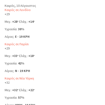
Καιρός, 10 Αύγουστος
Καιρός σε Λονδίνο
+
29
Μεγ.:
+
28
Ελάχ.:
+
14
°
°
Υγρασία:
30%
Αέρας:
E - 19 KPH
Καιρός σε Παρίσι
+
29
Μεγ.:
+
33
Ελάχ.:
+
18
°
°
Υγρασία:
42%
Αέρας:
N - 19 KPH
Καιρός σε Νέα Υόρκη
+
32
Μεγ.:
+
32
Ελάχ.:
+
22
°
°
Υγρασία:
57%