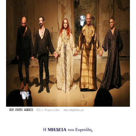
Η
ΜΗΔΕΙΑ
του Ευριπίδη,