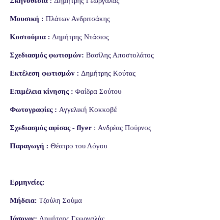
Σκηνοθεσία :
Δημήτρης Γεωργαλάς
Μουσική :
Πλάτων Ανδριτσάκης
Κοστούμια :
Δημήτρης Ντάσιος
Σχεδιασμός φωτισμών:
Βασίλης Αποστολάτος
Εκτέλεση φωτισμών :
Δημήτρης Κούτας
Επιμέλεια κίνησης :
Φαίδρα Σούτου
Φωτογραφίες :
Αγγελική Κοκκοβέ
Σχεδιασμός αφίσας - flyer
: Ανδρέας Πούρνος
Παραγωγή :
Θέατρο του Λόγου
Ερμηνείες:
Μήδεια:
Τζούλη Σούμα
Ιάσονας:
Δημήτρης Γεωργαλάς