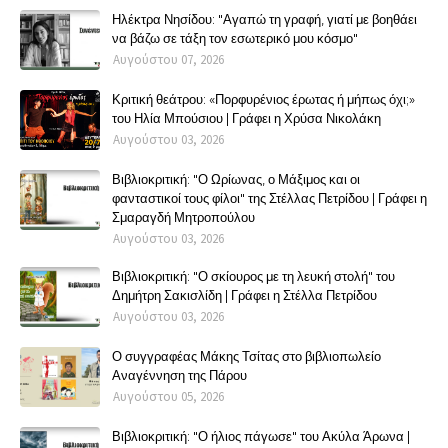
Ηλέκτρα Νησίδου: "Αγαπώ τη γραφή, γιατί με βοηθάει
να βάζω σε τάξη τον εσωτερικό μου κόσμο"
Αυγούστου 07, 2026
Κριτική θεάτρου: «Πορφυρένιος έρωτας ή μήπως όχι;»
του Ηλία Μπούσιου | Γράφει η Χρύσα Νικολάκη
Αυγούστου 03, 2026
Βιβλιοκριτική: "Ο Ωρίωνας, ο Μάξιμος και οι
φανταστικοί τους φίλοι" της Στέλλας Πετρίδου | Γράφει η
Σμαραγδή Μητροπούλου
Αυγούστου 03, 2026
Βιβλιοκριτική: "Ο σκίουρος με τη λευκή στολή" του
Δημήτρη Σακισλίδη | Γράφει η Στέλλα Πετρίδου
Αυγούστου 03, 2026
Ο συγγραφέας Μάκης Τσίτας στο βιβλιοπωλείο
Αναγέννηση της Πάρου
Αυγούστου 05, 2026
Βιβλιοκριτική: "Ο ήλιος πάγωσε" του Ακύλα Άρωνα |