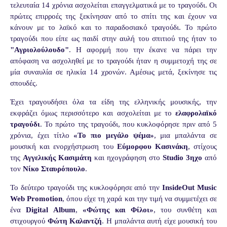
τελευταία 14 χρόνια ασχολείται επαγγελματικά με το τραγούδι. Οι
πρώτες επιρροές της ξεκίνησαν από το σπίτι της και έχουν να
κάνουν με το λαϊκό και το παραδοσιακό τραγούδι. Το πρώτο
τραγούδι που είπε ως παιδί στην αυλή του σπιτιού της ήταν το
"Αγριολούλουδο"
. Η αφορμή που την έκανε να πάρει την
απόφαση να ασχοληθεί με το τραγούδι ήταν η συμμετοχή της σε
μία συναυλία σε ηλικία 14 χρονών. Αμέσως μετά, ξεκίνησε τις
σπουδές.
Έχει τραγουδήσει όλα τα είδη της ελληνικής μουσικής, την
εκφράζει όμως περισσότερο και ασχολείται με το
ελαφρολαϊκό
τραγούδι
. Το πρώτο της τραγούδι, που κυκλοφόρησε πριν από 5
χρόνια, έχει τίτλο
«Το πιο μεγάλο ψέμα»
,
μια μπαλάντα σε
μουσική και ενορχήστρωση του
Εύμορφου Κασινάκη
, στίχους
της
Αγγελικής Κασιμάτη
και ηχογράφηση στο
Studio 3ηχο
από
τον
Νίκο Σταυρόπουλο
.
Το δεύτερο τραγούδι της κυκλοφόρησε από την
InsideOut Music
Web Promotion
, όπου είχε τη χαρά και την τιμή να συμμετέχει σε
ένα
Digital Album
,
«Φώτης και Φίλοι»
, του συνθέτη και
στιχουργού
Φώτη Καλαντζή
. Η μπαλάντα αυτή είχε μουσική του