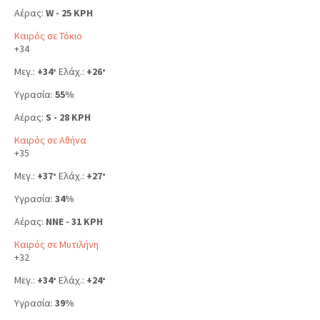
Αέρας:
W - 25 KPH
Καιρός σε Τόκιο
+
34
Μεγ.:
+
34
Ελάχ.:
+
26
°
°
Υγρασία:
55%
Αέρας:
S - 28 KPH
Καιρός σε Αθήνα
+
35
Μεγ.:
+
37
Ελάχ.:
+
27
°
°
Υγρασία:
34%
Αέρας:
NNE - 31 KPH
Καιρός σε Μυτιλήνη
+
32
Μεγ.:
+
34
Ελάχ.:
+
24
°
°
Υγρασία:
39%