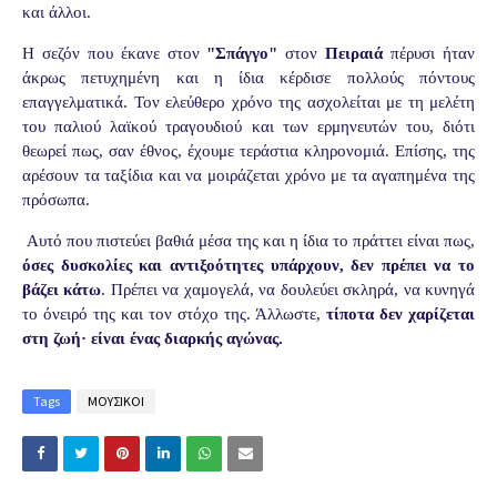
και άλλοι.
Η σεζόν που έκανε στον
"Σπάγγο"
στον
Πειραιά
πέρυσι ήταν
άκρως πετυχημένη και η ίδια κέρδισε πολλούς πόντους
επαγγελματικά. Τον ελεύθερο χρόνο της ασχολείται με τη μελέτη
του παλιού λαϊκού τραγουδιού και των ερμηνευτών του, διότι
θεωρεί πως, σαν έθνος, έχουμε τεράστια κληρονομιά. Επίσης, της
αρέσουν τα ταξίδια και να μοιράζεται χρόνο με τα αγαπημένα της
πρόσωπα.
Αυτό που πιστεύει βαθιά μέσα της και η ίδια το πράττει είναι πως,
όσες δυσκολίες και αντιξοότητες υπάρχουν, δεν πρέπει να το
βάζει κάτω
. Πρέπει να χαμογελά, να δουλεύει σκληρά, να κυνηγά
το όνειρό της και τον στόχο της. Άλλωστε,
τίποτα δεν χαρίζεται
στη ζωή· είναι ένας διαρκής αγώνας.
Tags
ΜΟΥΣΙΚΟΙ