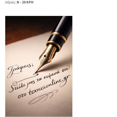
Αέρας:
N - 29 KPH