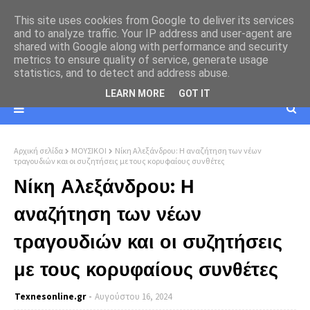
This site uses cookies from Google to deliver its services
and to analyze traffic. Your IP address and user-agent are
shared with Google along with performance and security
metrics to ensure quality of service, generate usage
statistics, and to detect and address abuse.
LEARN MORE
GOT IT
Αρχική σελίδα
ΜΟΥΣΙΚΟΙ
Νίκη Αλεξάνδρου: Η αναζήτηση των νέων
τραγουδιών και οι συζητήσεις με τους κορυφαίους συνθέτες
Νίκη Αλεξάνδρου: Η
αναζήτηση των νέων
τραγουδιών και οι συζητήσεις
με τους κορυφαίους συνθέτες
Texnesοnline.gr
Αυγούστου 16, 2024