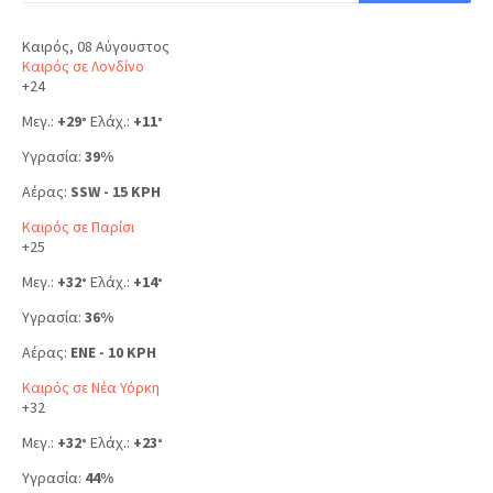
Καιρός, 08 Αύγουστος
Καιρός σε Λονδίνο
+
24
Μεγ.:
+
29
Ελάχ.:
+
11
°
°
Υγρασία:
39%
Αέρας:
SSW - 15 KPH
Καιρός σε Παρίσι
+
25
Μεγ.:
+
32
Ελάχ.:
+
14
°
°
Υγρασία:
36%
Αέρας:
ENE - 10 KPH
Καιρός σε Νέα Υόρκη
+
32
Μεγ.:
+
32
Ελάχ.:
+
23
°
°
Υγρασία:
44%