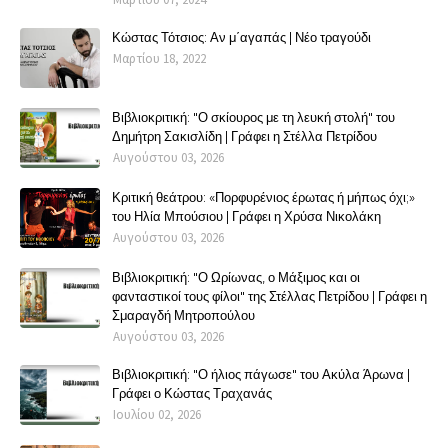
Κώστας Τότσιος: Αν μ΄αγαπάς | Νέο τραγούδι
Μαρτίου 18, 2022
Βιβλιοκριτική: "Ο σκίουρος με τη λευκή στολή" του
Δημήτρη Σακισλίδη | Γράφει η Στέλλα Πετρίδου
Αυγούστου 03, 2026
Κριτική θεάτρου: «Πορφυρένιος έρωτας ή μήπως όχι;»
του Ηλία Μπούσιου | Γράφει η Χρύσα Νικολάκη
Αυγούστου 03, 2026
Βιβλιοκριτική: "Ο Ωρίωνας, ο Μάξιμος και οι
φανταστικοί τους φίλοι" της Στέλλας Πετρίδου | Γράφει η
Σμαραγδή Μητροπούλου
Αυγούστου 03, 2026
Βιβλιοκριτική: "Ο ήλιος πάγωσε" του Ακύλα Άρωνα |
Γράφει ο Κώστας Τραχανάς
Ιουλίου 02, 2026