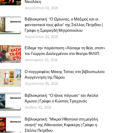
Νικολάκη
Αυγούστου 03, 2026
Βιβλιοκριτική: "Ο Ωρίωνας, ο Μάξιμος και οι
φανταστικοί τους φίλοι" της Στέλλας Πετρίδου |
Γράφει η Σμαραγδή Μητροπούλου
Αυγούστου 03, 2026
Είδαμε την παράσταση «Χάσαμε τη θεία, στοπ»
του Γιώργου Διαλεγμένου στο θέατρο ΦΙΛΙΠ
Ιανουαρίου 10, 2026
Ο συγγραφέας Μάκης Τσίτας στο βιβλιοπωλείο
Αναγέννηση της Πάρου
Αυγούστου 05, 2026
Βιβλιοκριτική: "Ο ήλιος πάγωσε" του Ακύλα
Άρωνα | Γράφει ο Κώστας Τραχανάς
Ιουλίου 02, 2026
Βιβλιοκριτική: "Μικροί Ηθοποιοί στη μεγάλη
σκηνή" της Αθανασίας Κιφοκέρη | Γράφει η
Στέλλα Πετρίδου