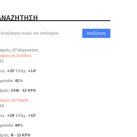
ΑΝΑΖΗΤΗΣΗ
αιρός, 07 Αύγουστος
αιρός σε Λονδίνο
21
εγ.:
+
25
Ελάχ.:
+
14
°
°
γρασία:
41%
έρας:
SSW - 13 KPH
αιρός σε Παρίσι
24
εγ.:
+
28
Ελάχ.:
+
15
°
°
γρασία:
44%
έρας:
N - 13 KPH