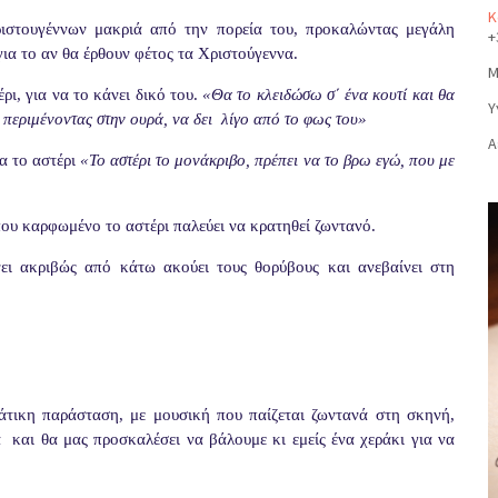
Κ
ριστουγέννων μακριά από την πορεία του, προκαλώντας μεγάλη
+
ια το αν θα έρθουν φέτος τα Χριστούγεννα.
Μ
ρι, για να το κάνει δικό του.
«Θα το κλειδώσω σ΄ ένα κουτί και θα
Υ
περιμένοντας στην ουρά, να δει
λίγο από το φως του»
Α
α το αστέρι
«Το αστέρι το μονάκριβο, πρέπει να το βρω εγώ, που με
που καρφωμένο το αστέρι παλεύει να κρατηθεί ζωντανό.
ει ακριβώς από κάτω ακούει τους θορύβους και ανεβαίνει στη
άτικη παράσταση, με μουσική που παίζεται ζωντανά στη σκηνή,
ά
και θα μας προσκαλέσει να βάλουμε κι εμείς ένα χεράκι για να