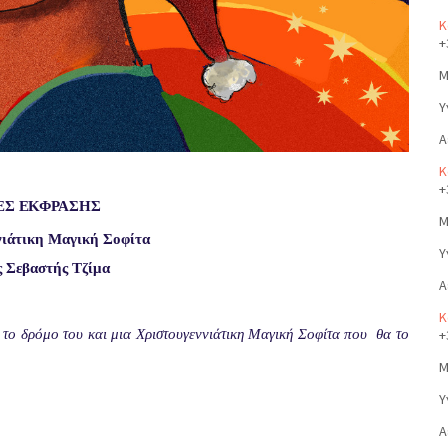
Κ
+
Μ
Υ
Α
Κ
+
ΕΣ
ΕΚΦΡΑΣΗΣ
Μ
νιάτικη Μαγική Σοφίτα
Υ
ς
Σεβαστής
Τζίμα
Α
Κ
+
 το δρόμο του και μια Χριστουγεννιάτικη Μαγική Σοφίτα που
θα το
Μ
Υ
Α