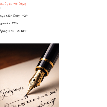
αιρός σε Μυτιλήνη
31
εγ.:
+
33
Ελάχ.:
+
24
°
°
γρασία:
47%
έρας:
NNE - 29 KPH