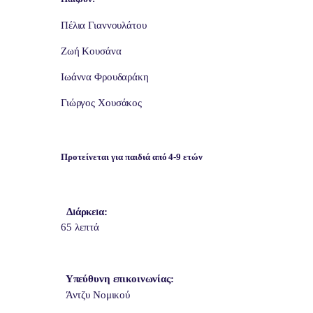
Πέλια Γιαννουλάτου
Ζωή Κουσάνα
Ιωάννα Φρουδαράκη
Γιώργος
Χουσάκος
Προτείνεται
για
παιδιά
από
4-9 ετών
Δ
ι
άρκε
ι
α:
65
λεπτά
Υπεύθυνη επικοινωνίας:
Άντζυ Νομικού