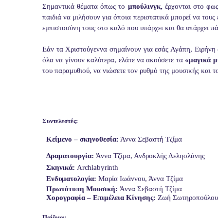
Σημαντικά θέματα όπως το
μπούλινγκ,
έρχονται στο φως
παιδιά να μιλήσουν για όποια περιστατικά μπορεί να τους
εμπιστοσύνη τους στο καλό που υπάρχει και θα υπάρχει π
Εάν τα Χριστούγεννα σημαίνουν για εσάς Αγάπη, Ειρήνη 
όλα να γίνουν καλύτερα, ελάτε να ακούσετε τα
«μαγικά μ
του παραμυθιού, να νιώσετε τον ρυθμό της μουσικής και
Συντελεστές:
Κείμενο
–
σκηνοθεσία:
Άννα
Σεβαστή
Τζίμα
Δραματουργία:
Άννα Τζίμα, Ανδροκλής Δεληολάνης
Σκηνικά:
Archlabyrinth
Ενδυματολογία:
Μαρία Ιωάννου, Άννα Τζίμα
Πρωτότυπη Μουσική:
Άννα Σεβαστή Τζίμα
Χορογραφία – Επιμέλεια Κίνησης:
Ζωή Σωτηροπούλου
Παίζουν: