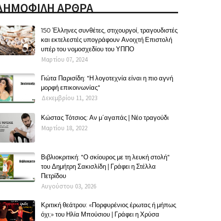
ΔΗΜΟΦΙΛΗ ΑΡΘΡΑ
150 Έλληνες συνθέτες, στιχουργοί, τραγουδιστές
και εκτελεστές υπογράφουν Ανοιχτή Επιστολή
υπέρ του νομοσχεδίου του ΥΠΠΟ
Μαρτίου 07, 2024
Γιώτα Παρισίδη: "Η λογοτεχνία είναι η πιο αγνή
μορφή επικοινωνίας"
Δεκεμβρίου 11, 2023
Κώστας Τότσιος: Αν μ΄αγαπάς | Νέο τραγούδι
Μαρτίου 18, 2022
Βιβλιοκριτική: "Ο σκίουρος με τη λευκή στολή"
του Δημήτρη Σακισλίδη | Γράφει η Στέλλα
Πετρίδου
Αυγούστου 03, 2026
Κριτική θεάτρου: «Πορφυρένιος έρωτας ή μήπως
όχι;» του Ηλία Μπούσιου | Γράφει η Χρύσα