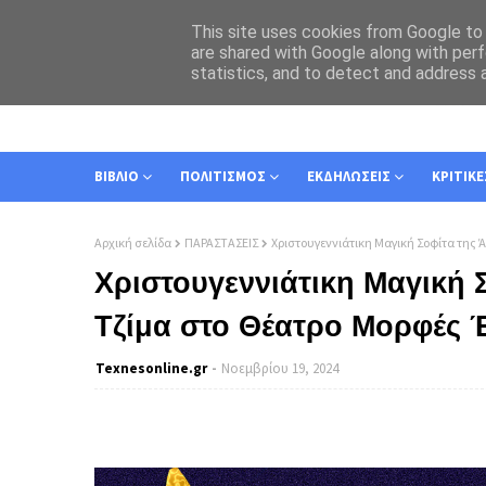
This site uses cookies from Google to d
are shared with Google along with perf
statistics, and to detect and address 
ΑΡΧΙΚΗ
ΣΧΕΤΙΚΑ
ΕΠΙΚΟΙΝΩΝΙΑ
ΒΙΒΛΙΟ
ΠΟΛΙΤΙΣΜΟΣ
ΕΚΔΗΛΩΣΕΙΣ
ΚΡΙΤΙΚΕ
Αρχική σελίδα
ΠΑΡΑΣΤΑΣΕΙΣ
Χριστουγεννιάτικη Μαγική Σοφίτα της
Χριστουγεννιάτικη Μαγική 
Τζίμα στο Θέατρο Μορφές
Texnesοnline.gr
Νοεμβρίου 19, 2024