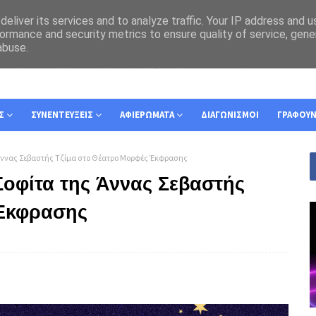
eliver its services and to analyze traffic. Your IP address and 
ormance and security metrics to ensure quality of service, gen
abuse.
Σ
ΣΥΝΕΝΤΕΥΞΕΙΣ
ΑΦΙΕΡΩΜΑΤΑ
ΔΙΑΓΩΝΙΣΜΟΙ
ΓΡΑΦΟΥ
 Άννας Σεβαστής Τζίμα στο Θέατρο Μορφές Έκφρασης
Σοφίτα της Άννας Σεβαστής
 Έκφρασης