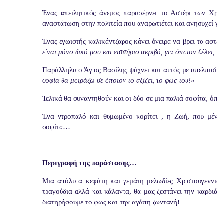
Ένας απειλητικός άνεμος παρασέρνει το Αστέρι των Χ
αναστάτωση στην πολιτεία που αναρωτιέται και ανησυχεί γ
Ένας εγωιστής καλικάντζαρος κάνει όνειρα να βρει το αστέ
είναι μόνο δικό μου και εισιτήριο ακριβό, για όποιον θέλει,
Παράλληλα ο Άγιος Βασίλης ψάχνει και αυτός με απελπισί
σοφία θα μοιράζω σε όποιον το αξίζει, το φως του!»
Τελικά θα συναντηθούν και οι δύο σε μια παλιά σοφίτα, ό
Ένα ντροπαλό και θυμωμένο κορίτσι , η Ζωή, που μέν
σοφίτα…
Περιγραφή της παράστασης…
Μια απόλυτα κεφάτη και γεμάτη μελωδίες Χριστουγεννι
τραγούδια αλλά και κάλαντα, θα μας ζεστάνει την καρδι
διατηρήσουμε το φως και την αγάπη ζωντανή!