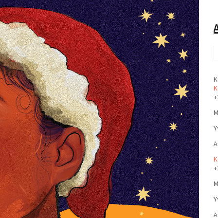
Κ
Κ
+
Μ
Υ
Α
Κ
+
Μ
Υ
Α