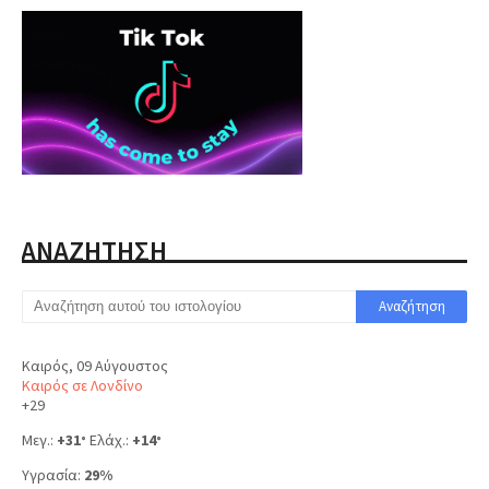
ΑΝΑΖΗΤΗΣΗ
Καιρός, 09 Αύγουστος
Καιρός σε Λονδίνο
+
29
Μεγ.:
+
31
Ελάχ.:
+
14
°
°
Υγρασία:
29%