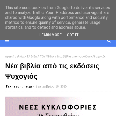
This site uses cookies from Google to deliver its services
and to analyze traffic. Your IP address and user-agent are
shared with Google along with performance and security
metrics to ensure quality of service, generate usage
statistics, and to detect and address abuse.
LEARN MORE
GOT IT
Αρχική σελίδα
ΤΑ ΒΙΒΛΙΑ ΤΟΥ ΜΗΝΑ
Νέα βιβλία από τις εκδόσεις Ψυχογιός
Νέα βιβλία από τις εκδόσεις
Ψυχογιός
Texnesοnline.gr
Σεπτεμβρίου 16, 2025