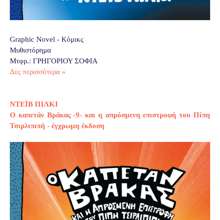
Graphic Novel - Κόμικς
Μυθιστόρημα
Μτφρ.: ΓΡΗΓΟΡΙΟΥ ΣΟΦΙΑ
Δες περισσότερα »
ΝΤΕΪΒ ΠΙΛΚΙ
Ο καπετάν Βράκας -9- και η απρόσμενη επιστροφή του Πίπη
Τσιρλιπιπή - έγχρωμη έκδοση