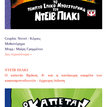
Graphic Novel - Κόμικς
Μυθιστόρημα
Μτφρ.: Μαίρη Γραμμένου
Δες περισσότερα »
ΝΤΕΪΒ ΠΙΛΚΙ
Ο καπετάν Βράκας -8- και η κατάφωρη καφρίλα των
καφεκαμπινεδιωτών - έγχρωμη έκδοση