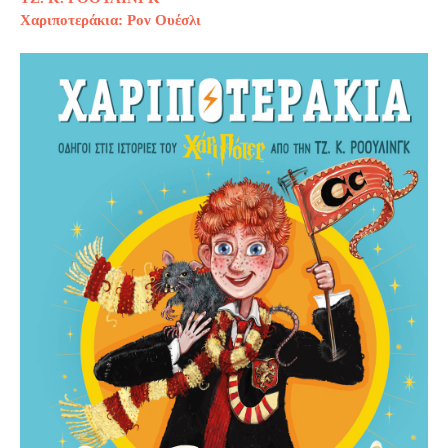
Χαριποτεράκια: Ρον Ουέσλι