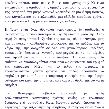
κανέναν τελικά, ούτε στους ίδιους τους γονείς της. Κι είναι
εντυπωσιακή η απόδοση της ομαλής μετατροπής του χαρακτήρα
της Ίντεν από ένα μικρό νεανικό κοριτσάκι σε μια ώριμη κοπέλα,
που κοντεύει πια να ενηλικιωθεί, μια εξέλιξη τεσσάρων χρόνων
που χωρά ολόκληρη μέσα σε τόσο λίγες σελίδες.
Η Ίντεν είναι ένας δύσκολος χαρακτήρας, θα αισθανθεί ο
αναγνώστης, παρόλο που κρύβει μεγάλη δύναμη μέσα της. Στην
αρχή θα απογοητευτεί εξαιτίας της και όχι αδικαιολόγητα, μιας
και οι κακές - λανθασμένες αποφάσεις της, οι πράξεις και τα
λόγια της, την οδηγούν σε όλο και μεγαλύτερους μπελάδες,
τσακωμούς, διαφωνίες, γεγονός που μεγαλώνει και το μέγεθος
των προβλημάτων που την ταλανίζουν. Παρόλα αυτά, όλα
φαίνεται να δικαιολογούνται σιγά σιγά ως εκφάνσεις του κρυφού
της τραύματος. Μέχρι και το τέλος της ιστορίας, η
πρωταγωνίστρια γίνεται φανερό ότι απλώς προσπαθεί να
επιβιώσει μέσα από μια τραυματική εμπειρία που της άφησε
στίγματα και κατά την οποία δεν είχε κανέναν δίπλα της για να τη
στηρίξει.
Το μυθιστόρημα προβάλλει παράλληλα, με μεγάλη
ρεαλιστικότητα, κοινωνικές σχέσεις, φιλίες και ερωτικούς
δεσμούς, ενώ συγχρόνως θίγει, δίνοντας μεγάλη έμφαση στην
περιγραφή, την τοξικότητα της εφηβείας. Η συγγραφέας επιδιώκει