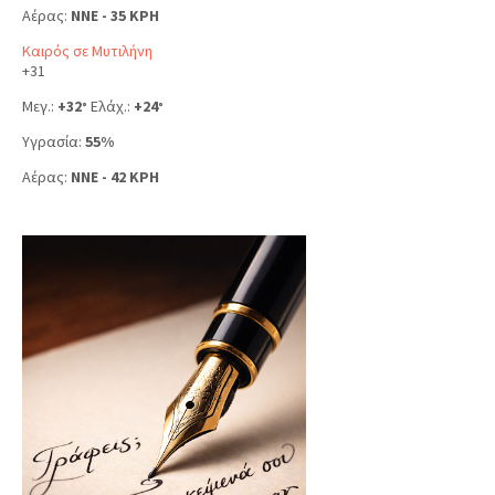
Αέρας:
NNE - 35 KPH
Καιρός σε Μυτιλήνη
+
31
Μεγ.:
+
32
Ελάχ.:
+
24
°
°
Υγρασία:
55%
Αέρας:
NNE - 42 KPH