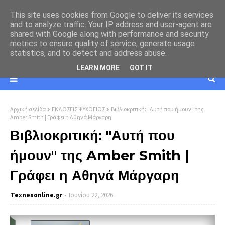
This site uses cookies from Google to deliver its services
and to analyze traffic. Your IP address and user-agent are
shared with Google along with performance and security
metrics to ensure quality of service, generate usage
statistics, and to detect and address abuse.
LEARN MORE
GOT IT
Αρχική σελίδα
ΕΚΔΟΣΕΙΣ ΨΥΧΟΓΙΟΣ
Βιβλιοκριτική: "Αυτή που ήμουν" της
Amber Smith | Γράφει η Αθηνά Μάργαρη
Βιβλιοκριτική: "Αυτή που
ήμουν" της Amber Smith |
Γράφει η Αθηνά Μάργαρη
Texnesοnline.gr
Ιουνίου 22, 2026