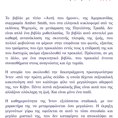
Το βιβλίο με τίτλο «Αυτή που ήμουν», της Αμερικανίδας
συγγραφέα Amber Smith, που στα ελληνικά κυκλοφορεί από τις
εκδόσεις Ψυχογιός, σε μετάφραση της Πηνελόπης Τριαδά, δεν
είναι απλά ένα βιβλίο μυθοπλασίας. Το βιβλίο αυτό αποτελεί μια
καθαρή αντανάκλαση της σκοτεινής πλευράς της ζωής, που
πολλοί φοβούνται να φέρουν στην επιφάνεια του φωτός, εξαιτίας
του τραύματος που έχει προκαλέσει εντός τους η επίδρασή της και
που δυστυχώς ακόμα εξακολουθεί να προκαλεί. Πρόκειται, αν μη
τι άλλο, για ένα συγκινητικό βιβλίο, που προκαλεί έντονα
συναισθήματα στους αναγνώστες και όχι τυχαία.
Η ιστορία του ακολουθεί την δεκατριάχρονη πρωταγωνίστρια
Ίντεν -από την πρώτη μόλις σελίδα- η οποία δέχεται σεξουαλική
κακοποίηση από τον καλύτερο φίλο τού μεγαλύτερου αδερφού
της, τον Κέβιν. Πέντε λεπτά σεξουαλικής βίας είναι αυτά που της
αλλάζουν ολόκληρη τη ζωή. Και είναι μόνο ένα παιδί.
Η καθημερινότητα της Ίντεν εξελίσσεται σταδιακά, με τον
χαρακτήρα της να μεταμορφώνεται όσο μεγαλώνει. Η έκρηξη
γεγονότων γύρω της οφείλεται σε αυτό το τόσο σπουδαίο και
μεγάλο μυστικό της, που δεν καταφέρνει να αποκαλύψει σε