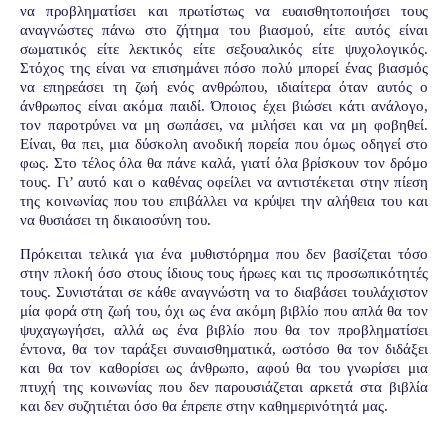
να προβληματίσει και πρωτίστως να ευαισθητοποιήσει τους
αναγνώστες πάνω στο ζήτημα του βιασμού, είτε αυτός είναι
σωματικός είτε λεκτικός είτε σεξουαλικός είτε ψυχολογικός.
Στόχος της είναι να επισημάνει πόσο πολύ μπορεί ένας βιασμός
να επηρεάσει τη ζωή ενός ανθρώπου, ιδιαίτερα όταν αυτός ο
άνθρωπος είναι ακόμα παιδί. Όποιος έχει βιώσει κάτι ανάλογο,
τον παροτρύνει να μη σωπάσει, να μιλήσει και να μη φοβηθεί.
Είναι, θα πει, μια δύσκολη ανοδική πορεία που όμως οδηγεί στο
φως. Στο τέλος όλα θα πάνε καλά, γιατί όλα βρίσκουν τον δρόμο
τους. Γι’ αυτό και ο καθένας οφείλει να αντιστέκεται στην πίεση
της κοινωνίας που του επιβάλλει να κρύψει την αλήθεια του και
να θυσιάσει τη δικαιοσύνη του.
Πρόκειται τελικά για ένα μυθιστόρημα που δεν βασίζεται τόσο
στην πλοκή όσο στους ίδιους τους ήρωες και τις προσωπικότητές
τους. Συνιστάται σε κάθε αναγνώστη να το διαβάσει τουλάχιστον
μία φορά στη ζωή του, όχι ως ένα ακόμη βιβλίο που απλά θα τον
ψυχαγωγήσει, αλλά ως ένα βιβλίο που θα τον προβληματίσει
έντονα, θα τον ταράξει συναισθηματικά, ωστόσο θα τον διδάξει
και θα τον καθορίσει ως άνθρωπο, αφού θα του γνωρίσει μια
πτυχή της κοινωνίας που δεν παρουσιάζεται αρκετά στα βιβλία
και δεν συζητιέται όσο θα έπρεπε στην καθημερινότητά μας.