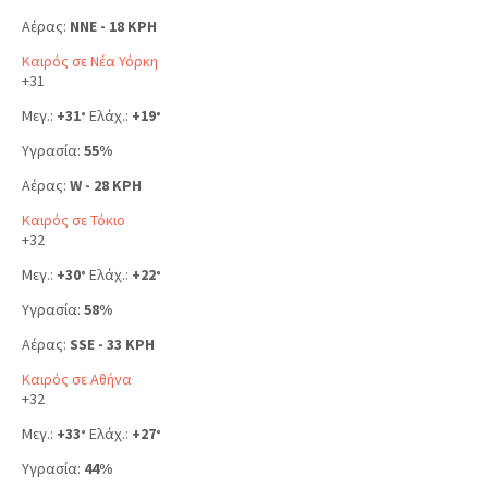
Αέρας:
NNE - 18 KPH
Καιρός σε Νέα Υόρκη
+
31
Μεγ.:
+
31
Ελάχ.:
+
19
°
°
Υγρασία:
55%
Αέρας:
W - 28 KPH
Καιρός σε Τόκιο
+
32
Μεγ.:
+
30
Ελάχ.:
+
22
°
°
Υγρασία:
58%
Αέρας:
SSE - 33 KPH
Καιρός σε Αθήνα
+
32
Μεγ.:
+
33
Ελάχ.:
+
27
°
°
Υγρασία:
44%