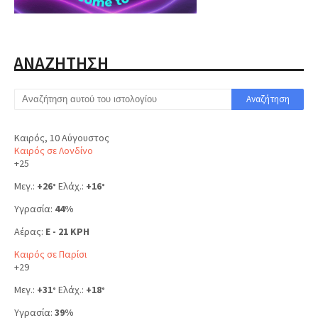
ΑΝΑΖΗΤΗΣΗ
Καιρός, 10 Αύγουστος
Καιρός σε Λονδίνο
+
25
Μεγ.:
+
26
Ελάχ.:
+
16
°
°
Υγρασία:
44%
Αέρας:
E - 21 KPH
Καιρός σε Παρίσι
+
29
Μεγ.:
+
31
Ελάχ.:
+
18
°
°
Υγρασία:
39%