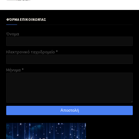
ΦΌΡΜΑ ΕΠΙΚΟΙΝΩΝΊΑΣ
Όνομα
Ηλεκτρονικό ταχυδρομείο
*
Μήνυμα
*