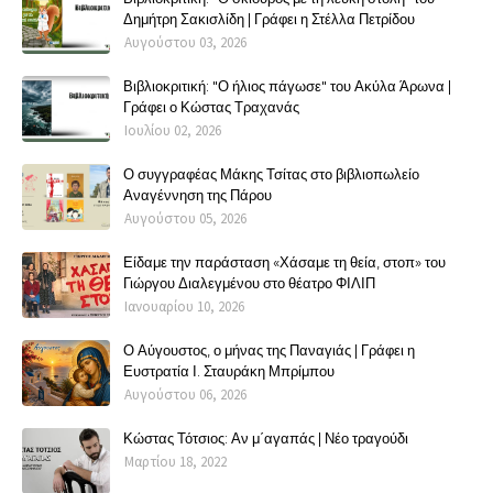
Δημήτρη Σακισλίδη | Γράφει η Στέλλα Πετρίδου
Αυγούστου 03, 2026
Βιβλιοκριτική: "Ο ήλιος πάγωσε" του Ακύλα Άρωνα |
Γράφει ο Κώστας Τραχανάς
Ιουλίου 02, 2026
Ο συγγραφέας Μάκης Τσίτας στο βιβλιοπωλείο
Αναγέννηση της Πάρου
Αυγούστου 05, 2026
Είδαμε την παράσταση «Χάσαμε τη θεία, στοπ» του
Γιώργου Διαλεγμένου στο θέατρο ΦΙΛΙΠ
Ιανουαρίου 10, 2026
Ο Αύγουστος, ο μήνας της Παναγιάς | Γράφει η
Ευστρατία Ι. Σταυράκη Μπρίμπου
Αυγούστου 06, 2026
Κώστας Τότσιος: Αν μ΄αγαπάς | Νέο τραγούδι
Μαρτίου 18, 2022