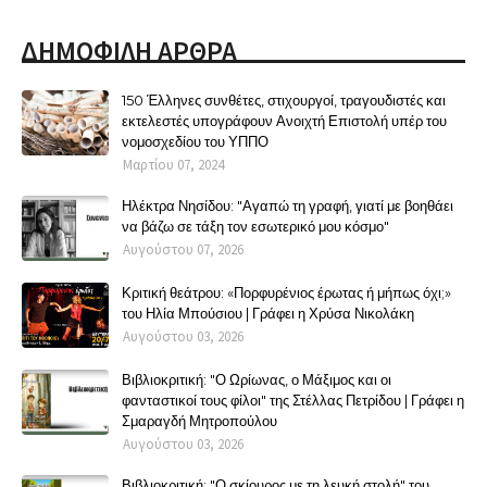
ΔΗΜΟΦΙΛΗ ΑΡΘΡΑ
150 Έλληνες συνθέτες, στιχουργοί, τραγουδιστές και
εκτελεστές υπογράφουν Ανοιχτή Επιστολή υπέρ του
νομοσχεδίου του ΥΠΠΟ
Μαρτίου 07, 2024
Ηλέκτρα Νησίδου: "Αγαπώ τη γραφή, γιατί με βοηθάει
να βάζω σε τάξη τον εσωτερικό μου κόσμο"
Αυγούστου 07, 2026
Κριτική θεάτρου: «Πορφυρένιος έρωτας ή μήπως όχι;»
του Ηλία Μπούσιου | Γράφει η Χρύσα Νικολάκη
Αυγούστου 03, 2026
Βιβλιοκριτική: "Ο Ωρίωνας, ο Μάξιμος και οι
φανταστικοί τους φίλοι" της Στέλλας Πετρίδου | Γράφει η
Σμαραγδή Μητροπούλου
Αυγούστου 03, 2026
Βιβλιοκριτική: "Ο σκίουρος με τη λευκή στολή" του