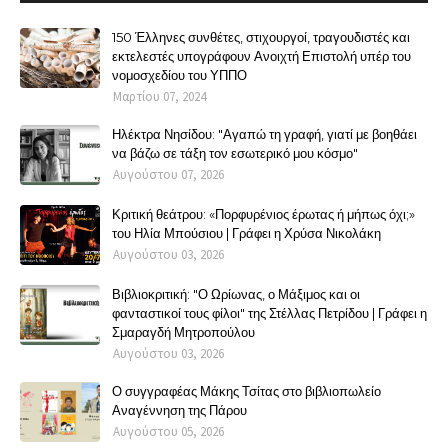
150 Έλληνες συνθέτες, στιχουργοί, τραγουδιστές και
εκτελεστές υπογράφουν Ανοιχτή Επιστολή υπέρ του
νομοσχεδίου του ΥΠΠΟ
Μαρτίου 07, 2024
Ηλέκτρα Νησίδου: "Αγαπώ τη γραφή, γιατί με βοηθάει
να βάζω σε τάξη τον εσωτερικό μου κόσμο"
Αυγούστου 07, 2026
Κριτική θεάτρου: «Πορφυρένιος έρωτας ή μήπως όχι;»
του Ηλία Μπούσιου | Γράφει η Χρύσα Νικολάκη
Αυγούστου 03, 2026
Βιβλιοκριτική: "Ο Ωρίωνας, ο Μάξιμος και οι
φανταστικοί τους φίλοι" της Στέλλας Πετρίδου | Γράφει η
Σμαραγδή Μητροπούλου
Αυγούστου 03, 2026
Ο συγγραφέας Μάκης Τσίτας στο βιβλιοπωλείο
Αναγέννηση της Πάρου
Αυγούστου 05, 2026