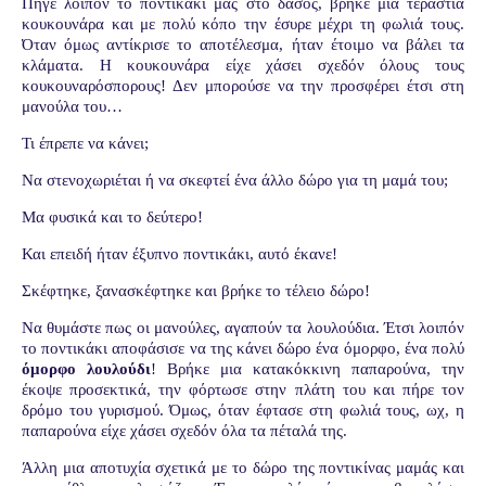
Πήγε λοιπόν το ποντικάκι μας στο δάσος, βρήκε μια τεράστια
κουκουνάρα και με πολύ κόπο την έσυρε μέχρι τη φωλιά τους.
Όταν όμως αντίκρισε το αποτέλεσμα, ήταν έτοιμο να βάλει τα
κλάματα. Η κουκουνάρα είχε χάσει σχεδόν όλους τους
κουκουναρόσπορους! Δεν μπορούσε να την προσφέρει έτσι στη
μανούλα του…
Τι έπρεπε να κάνει;
Να στενοχωριέται ή να σκεφτεί ένα άλλο δώρο για τη μαμά του;
Μα φυσικά και το δεύτερο!
Και επειδή ήταν έξυπνο ποντικάκι, αυτό έκανε!
Σκέφτηκε, ξανασκέφτηκε και βρήκε το τέλειο δώρο!
Να θυμάστε πως οι μανούλες, αγαπούν τα λουλούδια. Έτσι λοιπόν
το ποντικάκι αποφάσισε να της κάνει δώρο ένα όμορφο, ένα πολύ
όμορφο λουλούδι
! Βρήκε μια κατακόκκινη παπαρούνα, την
έκοψε προσεκτικά, την φόρτωσε στην πλάτη του και πήρε τον
δρόμο του γυρισμού. Όμως, όταν έφτασε στη φωλιά τους, ωχ, η
παπαρούνα είχε χάσει σχεδόν όλα τα πέταλά της.
Άλλη μια αποτυχία σχετικά με το δώρο της ποντικίνας μαμάς και