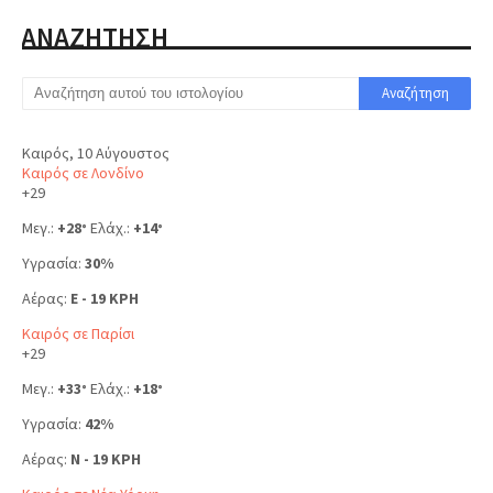
ΑΝΑΖΗΤΗΣΗ
Καιρός, 10 Αύγουστος
Καιρός σε Λονδίνο
+
29
Μεγ.:
+
28
Ελάχ.:
+
14
°
°
Υγρασία:
30%
Αέρας:
E - 19 KPH
Καιρός σε Παρίσι
+
29
Μεγ.:
+
33
Ελάχ.:
+
18
°
°
Υγρασία:
42%
Αέρας:
N - 19 KPH