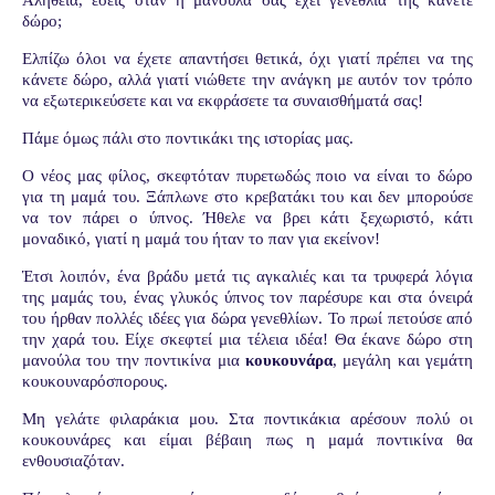
δώρο;
Ελπίζω όλοι να έχετε απαντήσει θετικά, όχι γιατί πρέπει να της
κάνετε δώρο, αλλά γιατί νιώθετε την ανάγκη με αυτόν τον τρόπο
να εξωτερικεύσετε και να εκφράσετε τα συναισθήματά σας!
Πάμε όμως πάλι στο ποντικάκι της ιστορίας μας.
Ο νέος μας φίλος, σκεφτόταν πυρετωδώς ποιο να είναι το δώρο
για τη μαμά του. Ξάπλωνε στο κρεβατάκι του και δεν μπορούσε
να τον πάρει ο ύπνος. Ήθελε να βρει κάτι ξεχωριστό, κάτι
μοναδικό, γιατί η μαμά του ήταν το παν για εκείνον!
Έτσι λοιπόν, ένα βράδυ μετά τις αγκαλιές και τα τρυφερά λόγια
της μαμάς του, ένας γλυκός ύπνος τον παρέσυρε και στα όνειρά
του ήρθαν πολλές ιδέες για δώρα γενεθλίων. Το πρωί πετούσε από
την χαρά του. Είχε σκεφτεί μια τέλεια ιδέα! Θα έκανε δώρο στη
μανούλα του την ποντικίνα μια
κουκουνάρα
, μεγάλη και γεμάτη
κουκουναρόσπορους.
Μη γελάτε φιλαράκια μου. Στα ποντικάκια αρέσουν πολύ οι
κουκουνάρες και είμαι βέβαιη πως η μαμά ποντικίνα θα
ενθουσιαζόταν.