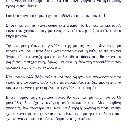
τα γενέθλια να πλησιάζουν. Έπρεπε πολύ γρήγορα να βρει λύση,
πράγμα που έγινε!
Γιατί το ποντικάκι μας έχει αισιοδοξία και θετική σκέψη!
Σκέφτηκε να της κάνει δώρο ένα
φτερό
. Το βρήκε, το κρατούσε
καλά στα χεράκια του, μα ένας δυνατός άνεμος ξαφνικά, του το
πήρε μακριά…
Την επομένη ήταν τα γενέθλια της μαμάς. Δώρο δεν είχε, μα
έπρεπε να βρει. Όταν όλοι ξάπλωσαν να κοιμηθούν, το ποντικάκι
βγήκε έξω να αναζητήσει το πολυπόθητο δώρο που θα έκανε τη
μαμά του ευτυχισμένη, όμως μια ακόμη άκαρπη προσπάθεια τον
περίμενε χωρίς να το γνωρίζει…
Και κάπου εδώ βάζω τελεία και σας αφήνω να αγωνιάτε για το
τέλος της ιστορίας. Όσο κι αν με παρακαλέσετε, δεν πρόκειται να
σας πω τι έγινε την επομένη στα γενέθλια της μαμάς.
Επειδή όμως σας αγαπάω πολύ, θα σας πω μονάχα τούτο. Οι
μανούλες δεν έχουν ανάγκη από υλικά δώρα. Μια αληθινή
αγκαλιά, ένα τρυφερό φιλί και μια όμορφη ζωγραφιά που θα την
έχετε κάνει με τα χεράκια σας, είναι τα ομορφότερα δώρα που
έχουν ανάγκη και που θα τα θυμούνται για πάντα.