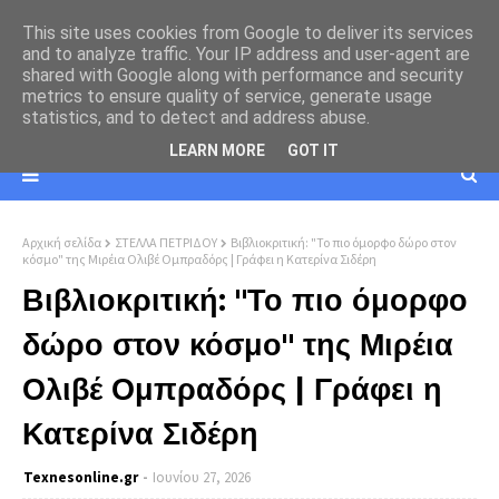
This site uses cookies from Google to deliver its services
and to analyze traffic. Your IP address and user-agent are
shared with Google along with performance and security
metrics to ensure quality of service, generate usage
statistics, and to detect and address abuse.
LEARN MORE
GOT IT
Αρχική σελίδα
ΣΤΕΛΛΑ ΠΕΤΡΙΔΟΥ
Βιβλιοκριτική: "Το πιο όμορφο δώρο στον
κόσμο" της Μιρέια Ολιβέ Ομπραδόρς | Γράφει η Κατερίνα Σιδέρη
Βιβλιοκριτική: "Το πιο όμορφο
δώρο στον κόσμο" της Μιρέια
Ολιβέ Ομπραδόρς | Γράφει η
Κατερίνα Σιδέρη
Texnesοnline.gr
Ιουνίου 27, 2026