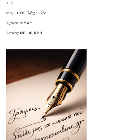
+
32
Μεγ.:
+
33
Ελάχ.:
+
25
°
°
Υγρασία:
54%
Αέρας:
NE - 41 KPH