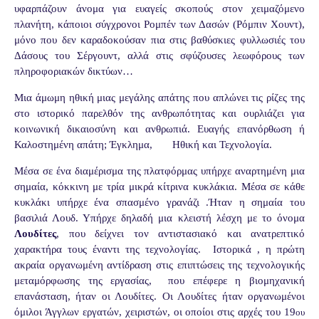
υφαρπάζουν άνομα για ευαγείς σκοπούς στον χειμαζόμενο
πλανήτη, κάποιοι σύγχρονοι Ρομπέν των Δασών (Ρόμπιν Χουντ),
μόνο που δεν καραδοκούσαν πια στις βαθύσκιες φυλλωσιές του
Δάσους του Σέργουντ, αλλά στις σφύζουσες λεωφόρους των
πληροφοριακών δικτύων…
Μια άμωμη ηθική μιας μεγάλης απάτης που απλώνει τις ρίζες της
στο ιστορικό παρελθόν της ανθρωπότητας και ουρλιάζει για
κοινωνική δικαιοσύνη και ανθρωπιά. Ευαγής επανόρθωση ή
Καλοστημένη απάτη; Έγκλημα,
Ηθική και Τεχνολογία.
Μέσα σε ένα διαμέρισμα της πλατφόρμας υπήρχε αναρτημένη μια
σημαία, κόκκινη με τρία μικρά κίτρινα κυκλάκια. Μέσα σε κάθε
κυκλάκι υπήρχε ένα σπασμένο γρανάζι .Ήταν η σημαία του
βασιλιά Λουδ. Υπήρχε δηλαδή μια κλειστή λέσχη με το όνομα
Λουδίτες
, που δείχνει τον αντιστασιακό και ανατρεπτικό
χαρακτήρα τους έναντι της τεχνολογίας.
Ιστορικά , η πρώτη
ακραία οργανωμένη αντίδραση στις επιπτώσεις της τεχνολογικής
μεταμόρφωσης της εργασίας,
που επέφερε η βιομηχανική
επανάσταση, ήταν οι Λουδίτες. Οι Λουδίτες ήταν οργανωμένοι
όμιλοι Άγγλων εργατών, χειριστών, οι οποίοι στις αρχές του 19
ου