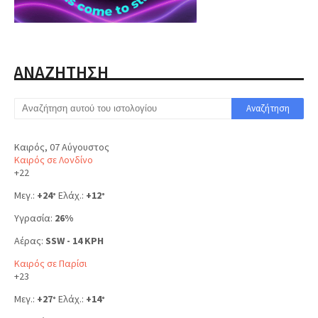
ΑΝΑΖΗΤΗΣΗ
Καιρός, 07 Αύγουστος
Καιρός σε Λονδίνο
+
22
Μεγ.:
+
24
Ελάχ.:
+
12
°
°
Υγρασία:
26%
Αέρας:
SSW - 14 KPH
Καιρός σε Παρίσι
+
23
Μεγ.:
+
27
Ελάχ.:
+
14
°
°