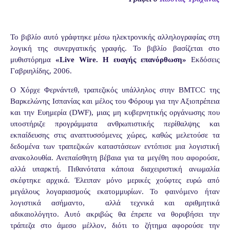
Το βιβλίο αυτό γράφτηκε μέσω ηλεκτρονικής αλληλογραφίας στη
λογική της συνεργατικής γραφής. Το βιβλίο βασίζεται στο
μυθιστόρημα
«
Live
Wire
. Η ευαγής επανόρθωση»
Εκδόσεις
Γαβριηλίδης, 2006.
Ο Χόρχε Φερνάντεθ, τραπεζικός υπάλληλος στην
BMTCC
της
Βαρκελώνης Ισπανίας και μέλος του Φόρουμ για την Αξιοπρέπεια
και την Ευημερία (
DWF
), μιας μη κυβερνητικής οργάνωσης που
υποστήριζε προγράμματα ανθρωπιστικής περίθαλψης και
εκπαίδευσης στις αναπτυσσόμενες χώρες, καθώς μελετούσε τα
δεδομένα των τραπεζικών καταστάσεων εντόπισε μια λογιστική
ανακολουθία. Ανεπαίσθητη βέβαια για τα μεγέθη που αφορούσε,
αλλά υπαρκτή. Πιθανότατα κάποια διαχειριστική ανωμαλία
σκέφτηκε αρχικά. Έλειπαν μόνο μερικές χούφτες ευρώ από
μεγάλους λογαριασμούς εκατομμυρίων. Το φαινόμενο ήταν
λογιστικά ασήμαντο,
αλλά τεχνικά και αριθμητικά
αδικαιολόγητο. Αυτό ακριβώς θα έπρεπε να θορυβήσει την
τράπεζα στο άμεσο μέλλον, διότι το ζήτημα αφορούσε την