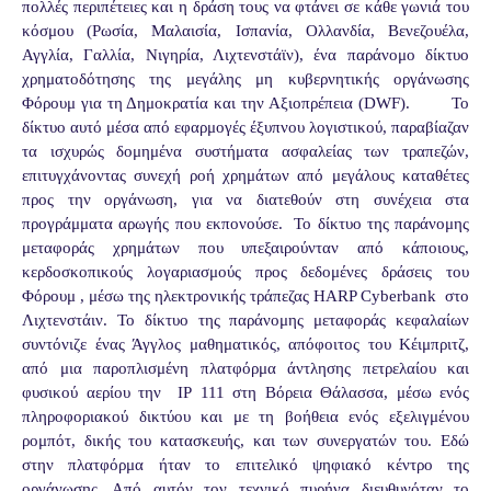
πολλές περιπέτειες και η δράση τους να φτάνει σε κάθε γωνιά του
κόσμου (Ρωσία, Μαλαισία, Ισπανία, Ολλανδία, Βενεζουέλα,
Αγγλία, Γαλλία, Νιγηρία, Λιχτενστάϊν), ένα παράνομο δίκτυο
χρηματοδότησης της μεγάλης μη κυβερνητικής οργάνωσης
Φόρουμ για τη Δημοκρατία και την Αξιοπρέπεια (
DWF
).
Το
δίκτυο αυτό μέσα από εφαρμογές έξυπνου λογιστικού, παραβίαζαν
τα ισχυρώς δομημένα συστήματα ασφαλείας των τραπεζών,
επιτυγχάνοντας συνεχή ροή χρημάτων από μεγάλους καταθέτες
προς την οργάνωση, για να διατεθούν στη συνέχεια στα
προγράμματα αρωγής που εκπονούσε.
Το δίκτυο της παράνομης
μεταφοράς χρημάτων που υπεξαιρούνταν από κάποιους,
κερδοσκοπικούς λογαριασμούς προς δεδομένες δράσεις του
Φόρουμ , μέσω της ηλεκτρονικής τράπεζας
HARP
Cyberbank
στο
Λιχτενστάιν. Το δίκτυο της παράνομης μεταφοράς κεφαλαίων
συντόνιζε ένας Άγγλος μαθηματικός, απόφοιτος του Κέιμπριτζ,
από μια παροπλισμένη πλατφόρμα άντλησης πετρελαίου και
φυσικού αερίου την
IP
111 στη Βόρεια Θάλασσα, μέσω ενός
πληροφοριακού δικτύου και με τη βοήθεια ενός εξελιγμένου
ρομπότ, δικής του κατασκευής, και των συνεργατών του. Εδώ
στην πλατφόρμα ήταν το επιτελικό ψηφιακό κέντρο της
οργάνωσης. Από αυτόν τον τεχνικό πυρήνα διευθυνόταν το