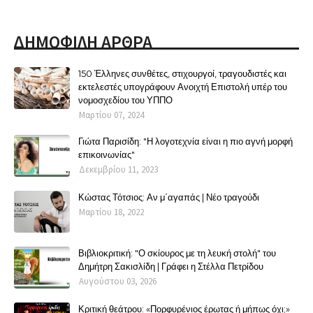
ΔΗΜΟΦΙΛΗ ΑΡΘΡΑ
150 Έλληνες συνθέτες, στιχουργοί, τραγουδιστές και
εκτελεστές υπογράφουν Ανοιχτή Επιστολή υπέρ του
νομοσχεδίου του ΥΠΠΟ
Μαρτίου 07, 2024
Γιώτα Παρισίδη: "Η λογοτεχνία είναι η πιο αγνή μορφή
επικοινωνίας"
Δεκεμβρίου 11, 2023
Κώστας Τότσιος: Αν μ΄αγαπάς | Νέο τραγούδι
Μαρτίου 18, 2022
Βιβλιοκριτική: "Ο σκίουρος με τη λευκή στολή" του
Δημήτρη Σακισλίδη | Γράφει η Στέλλα Πετρίδου
Αυγούστου 03, 2026
Κριτική θεάτρου: «Πορφυρένιος έρωτας ή μήπως όχι;»