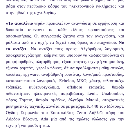
βάζει στον περίπλοκο κόσμο του ηλεκτρονικού εγκλήματος και
στην ηθική της τεχνολογίας.
«
Το ατσαλένιο νησί»
προκαλεί τον αναγνώστη σε εγρήγορση και
δυσπιστία απέναντι σε κάθε είδους ωραιοποιήσεις και
αποσιωπήσεις. Οι συγγραφείς ζητάνε από τον αναγνώστη, και
μάλιστα από την αρχή, να δεχτεί τους όρους του παιχνιδιού.
Να
το αντέξει
. Να αντέξει τους όρους: Αλγόριθμοι, λογισμικά,
αποκρυπτογράφηση, κείμενα που μπορούν να κωδικοποιούνται σε
μορφή αριθμών, αλφαρίθμηση, εξυπηρετητές, τεχνητή νοημοσύνη,
έξυπνα ρομπότ,
γεροί κώδικες, άλυτα προβλήματα μαθηματικών,
λουδίτες,
spyware
, αναβάθμιση ρουτίνας, λογισμικά προστασίας,
κατασκοπευτικό λογισμικό,
Echelon
, ΜΚΟ, χάκερ, «ελαστικές»
τράπεζες, κυβερνοέγκλημα,
offshore
εταιρείες, θεωρία
πιθανοτήτων, ηλεκτρονικές παραβιάσεις,
Lenit
,
Unabomber
,
φόρος Τόμπιν, θεωρία ομάδων, άλγεβρα Μπουλ, στοχαστικές
μαθηματικές τεχνικές, Σονάτα σε ρε ματζόρε, Κ.448 του Μότσαρτ,
Όγδοη Συμφωνία του Σοστακόβιτς, Άντα Λάβλεϊς κόρη του
Λόρδου Βύρωνα,
Ada
μία από τις πρώτες γλώσσες για την
τεχνητή νοημοσύνη
κ.α.