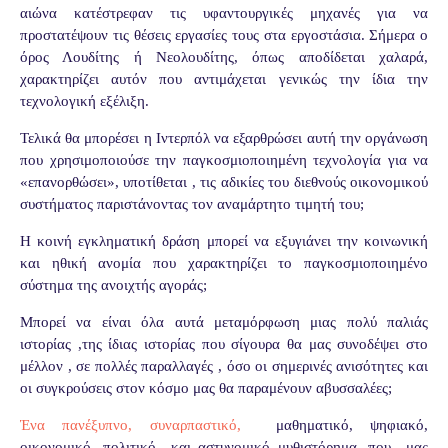
αιώνα κατέστρεφαν τις υφαντουργικές μηχανές για να
προστατέψουν τις θέσεις εργασίες τους στα εργοστάσια. Σήμερα ο
όρος Λουδίτης ή Νεολουδίτης, όπως αποδίδεται χαλαρά,
χαρακτηρίζει αυτόν που αντιμάχεται γενικώς την ίδια την
τεχνολογική εξέλιξη.
Τελικά θα μπορέσει η Ιντερπόλ να εξαρθρώσει αυτή την οργάνωση
που χρησιμοποιούσε την παγκοσμιοποιημένη τεχνολογία για να
«επανορθώσει», υποτίθεται , τις αδικίες του διεθνούς οικονομικού
συστήματος παριστάνοντας τον αναμάρτητο τιμητή του;
Η κοινή εγκληματική δράση μπορεί να εξυγιάνει την κοινωνική
και ηθική ανομία που χαρακτηρίζει το παγκοσμιοποιημένο
σύστημα της ανοιχτής αγοράς;
Μπορεί να είναι όλα αυτά μεταμόρφωση μιας πολύ παλιάς
ιστορίας ,της ίδιας ιστορίας που σίγουρα θα μας συνοδέψει στο
μέλλον , σε πολλές παραλλαγές , όσο οι σημερινές ανισότητες και
οι συγκρούσεις στον κόσμο μας θα παραμένουν αβυσσαλέες;
Ένα πανέξυπνο, συναρπαστικό,
μαθηματικό, ψηφιακό,
οικονομικό, πολιτικό
και αστυνομικό μυθιστόρημα, που
μας