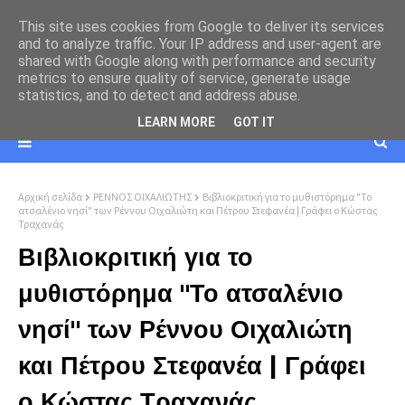
This site uses cookies from Google to deliver its services
and to analyze traffic. Your IP address and user-agent are
shared with Google along with performance and security
metrics to ensure quality of service, generate usage
statistics, and to detect and address abuse.
LEARN MORE
GOT IT
Αρχική σελίδα
ΡΕΝΝΟΣ ΟΙΧΑΛΙΩΤΗΣ
Βιβλιοκριτική για το μυθιστόρημα "Το
ατσαλένιο νησί" των Ρέννου Οιχαλιώτη και Πέτρου Στεφανέα | Γράφει ο Κώστας
Τραχανάς
Βιβλιοκριτική για το
μυθιστόρημα "Το ατσαλένιο
νησί" των Ρέννου Οιχαλιώτη
και Πέτρου Στεφανέα | Γράφει
ο Κώστας Τραχανάς