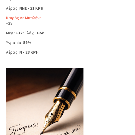
Αέρας:
NNE - 21 KPH
Καιρός σε Μυτιλήνη
+
29
Μεγ.:
+
32
Ελάχ.:
+
24
°
°
Υγρασία:
59%
Αέρας:
N - 28 KPH