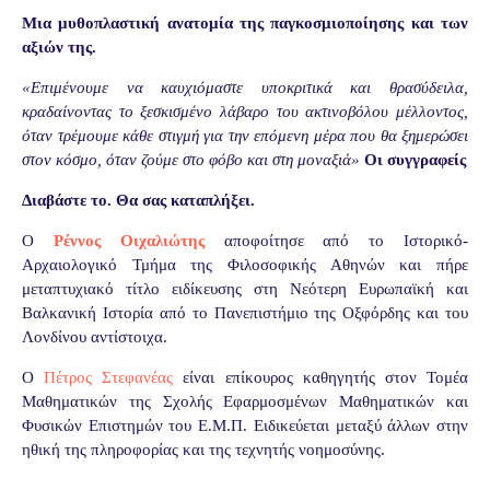
Μια μυθοπλαστική ανατομία της παγκοσμιοποίησης και των
αξιών της.
«Επιμένουμε να καυχιόμαστε υποκριτικά και θρασύδειλα,
κραδαίνοντας το ξεσκισμένο λάβαρο του ακτινοβόλου μέλλοντος,
όταν τρέμουμε κάθε στιγμή για την επόμενη μέρα που θα ξημερώσει
στον κόσμο, όταν ζούμε στο φόβο και στη μοναξιά»
Οι συγγραφείς
Διαβάστε το. Θα σας καταπλήξει.
Ο
Ρέννος Οιχαλιώτης
αποφοίτησε από το Ιστορικό-
Αρχαιολογικό Τμήμα της Φιλοσοφικής Αθηνών και πήρε
μεταπτυχιακό τίτλο ειδίκευσης στη Νεότερη Ευρωπαϊκή και
Βαλκανική Ιστορία από το Πανεπιστήμιο της Οξφόρδης και του
Λονδίνου αντίστοιχα.
Ο
Πέτρος Στεφανέας
είναι επίκουρος καθηγητής στον Τομέα
Μαθηματικών της Σχολής Εφαρμοσμένων Μαθηματικών και
Φυσικών Επιστημών του Ε.Μ.Π. Ειδικεύεται μεταξύ άλλων στην
ηθική της πληροφορίας και της τεχνητής νοημοσύνης.