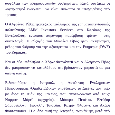
ασφάλεια των πληροφοριακών συστημάτων. Κατά συνέπεια οι
λογαριασμοί ενδέχεται
να είναι ευάλωτοι σε υπεξαιρέσεις από
τρίτους.
Ο Αλφρέντο Ρίβας τραπεζικός υπάλληλος της χρηματοεπενδυτικής
πολυεθνικής
LMM
Investors
Services
στο Καράκας της
Βενεζουέλας, εντόπισε παράνομη παρέμβαση τρίτων
στις
συναλλαγές. Η σύζυγός του Μικαέλα Ρίβας ήταν ακτιβίστρια,
μέλος του Φόρουμ για την αξιοπρέπεια και την Ευημερία
(
DWF
)
του Καράκας.
Και οι δύο υπάλληλοι ο Χόρχε Φερνάντεθ και ο Αλφρέντο Ρίβας
δεν μπορούσαν να καταλάβουν ότι βρίσκονταν μπροστά σε μια
διεθνή απάτη.
Ειδοποιήθηκε η Ιντερπόλ, η Διεύθυνση Εγκλημάτων
Πληροφορικής /Ομάδα Ειδικών υποθέσεων, το Διεθνές αρχηγείο
με έδρα τη Λιόν της Γαλλίας, που αποτελούνταν από τους:
Νόρμαν Μάρεϊ (αρχηγός), Μάουρο Πετάτσι, Ελεάζαρ
Σάμουελσον,
Ιεροκλής Τσιόρδας, Κατρίν Φλοράνς και Ακάσι
Φουτατσούκι.
Η ομάδα αυτή της Ιντερπόλ, ανακάλυψε, μετά από