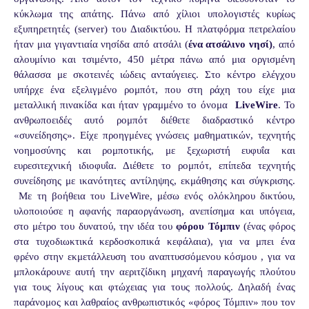
κύκλωμα της απάτης. Πάνω από χίλιοι υπολογιστές κυρίως
εξυπηρετητές (
server
) του Διαδικτύου. Η πλατφόρμα πετρελαίου
ήταν μια γιγαντιαία νησίδα από ατσάλι (
ένα ατσάλινο νησί)
, από
αλουμίνιο και τσιμέντο, 450 μέτρα πάνω από μια οργισμένη
θάλασσα με σκοτεινές ιώδεις ανταύγειες. Στο κέντρο ελέγχου
υπήρχε ένα εξελιγμένο ρομπότ, που στη ράχη του είχε μια
μεταλλική πινακίδα και ήταν γραμμένο το όνομα
LiveWire
.
To
ανθρωποειδές αυτό ρομπότ διέθετε διαδραστικό κέντρο
«συνείδησης». Είχε προηγμένες γνώσεις μαθηματικών, τεχνητής
νοημοσύνης και ρομποτικής, με ξεχωριστή ευφυΐα και
ευρεσιτεχνική ιδιοφυΐα. Διέθετε το ρομπότ, επίπεδα τεχνητής
συνείδησης με ικανότητες αντίληψης, εκμάθησης και σύγκρισης.
Με τη βοήθεια του
LiveWire
, μέσω ενός ολόκληρου δικτύου,
υλοποιούσε η αφανής παραοργάνωση, ανεπίσημα και υπόγεια,
στο μέτρο του δυνατού, την ιδέα του
φόρου Τόμπιν
(ένας φόρος
στα τυχοδιωκτικά κερδοσκοπικά κεφάλαια), για να μπει ένα
φρένο στην εκμετάλλευση του αναπτυσσόμενου κόσμου , για να
μπλοκάρουνε αυτή την αεριτζίδικη μηχανή παραγωγής πλούτου
για τους λίγους και φτώχειας για τους πολλούς. Δηλαδή ένας
παράνομος και λαθραίος ανθρωπιστικός «φόρος Τόμπιν» που τον