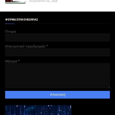
Αυγούστου 01, 2026
ΦΌΡΜΑ ΕΠΙΚΟΙΝΩΝΊΑΣ
Όνομα
Ηλεκτρονικό ταχυδρομείο
*
Μήνυμα
*