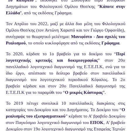
Διηγημάτων του Φιλολογικού Ομίλου Θεσ/κης "
Κάποτε στην
Ελλάδα
", από τις εκδόσεις Γράφημα.
Τον Απρίλιο του 2022, μαζί με άλλα δυο μέλη του Φιλολογικού
Ομίλου Θεσ/κης (τον Αντώνη Χαριστό και τον Γιώργο Ορφανίδη),
συνέγραψε το θεωρητικό μελέτημα:
Μανιφέστο - Δυο σχολές του
Ρεαλισμού
, το οποίο κυκλοφόρησε από τις εκδόσεις
Γράφημα
.
Το 2020, κέρδισε το 1ο βραβείο για το δοκίμιο του “
Περί
λογοτεχνικής κριτικής και δοκιμιογραφίας
” στον 20ο
πανελλαδικό λογοτεχνικό διαγωνισμό της Ε.Τ.Ε.Π.Κ, ενώ για το
ίδιο έργο, απέσπασε το δεύτερο βραβείο στον πανελλαδικό
διαγωνισμό του λογοτεχνικού περιοδικού Κέφαλος. Το 2ο
βραβείο κέρδισε και στον 20ο Πανελλαδικό διαγωνισμό της
Ε.Τ.Ε.Π.Κ για το παραμύθι του “
Ο μικρός Κάστορας
”.
Το 2019 πέτυχε συνολικά 10 πανελλαδικές διακρίσεις στις
κατηγορίες του Δοκιμίου και του Διηγήματος. Το Δοκίμιο του “
Ο
ρεαλισμός του εξωπραγματικού
” κέρδισε το Α’ βραβείο Δοκιμίου
στον Παγκόσμιο λογοτεχνικό διαγωνισμό του
ΕΠΟΚ
, Α’ βραβείο
Δοκιμίου στον 19ο λογοτεχνικό διαγωνισμό της Εταιρείας Τεχνών