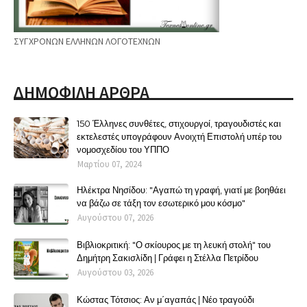
ΣΥΓΧΡΟΝΩΝ ΕΛΛΗΝΩΝ ΛΟΓΟΤΕΧΝΩΝ
ΔΗΜΟΦΙΛΗ ΑΡΘΡΑ
150 Έλληνες συνθέτες, στιχουργοί, τραγουδιστές και
εκτελεστές υπογράφουν Ανοιχτή Επιστολή υπέρ του
νομοσχεδίου του ΥΠΠΟ
Μαρτίου 07, 2024
Ηλέκτρα Νησίδου: "Αγαπώ τη γραφή, γιατί με βοηθάει
να βάζω σε τάξη τον εσωτερικό μου κόσμο"
Αυγούστου 07, 2026
Βιβλιοκριτική: "Ο σκίουρος με τη λευκή στολή" του
Δημήτρη Σακισλίδη | Γράφει η Στέλλα Πετρίδου
Αυγούστου 03, 2026
Κώστας Τότσιος: Αν μ΄αγαπάς | Νέο τραγούδι