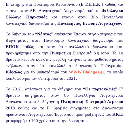
Επιστήμης και Πολιτισμού Κερατσινίου (
Ε.Τ.Ε.Π.Κ
.) καθώς και
έπαινο στον ΛΕ´ Λογοτεχνικό Διαγωνισμό από το
Φιλολογικό
Σύλλογο Παρνασσός
και έπαινο στον 38ο Πανελλήνιο
λογοτεχνικό διαγωνισμό της
Πανελλήνιας Ένωσης Λογοτεχνών
.
Το διήγημα του “
Νόστος
” απέσπασε Έπαινο στην κατηγορία του
Διηγή-ματος στον Παγκόσμιο λογοτεχνικό διαγωνισμό του
ΕΠΟΚ
καθώς και στον 9ο πανελλαδικό διαγωνισμό που
προκηρύχτηκε απο την Πνευματική Συντροφιά Λεμεσού. Το 1ο
βραβείο κέρδισε και στην μεγάλη κατηγορία του μυθιστορήματος
ενήλικων στον 2ο πανελλαδικό διαγωνισμό Πεζογραφίας
Κέφαλος
για το μυθιστόρημά του
WWW.Dialogos.gr
,
το οποίο
κυκλοφόρησε τον σεπτέμβριο του 2021
.
Το 2018, απέσπασε για το διήγημα του
“Οι πορτοκαλιές
” Γ’
βραβείο διηγήματος στον 8ο Πανελλήνιο Λογοτεχνικό
Διαγωνισμό που διεξήγαγε η
Πνευματική Συντροφιά Λεμεσού
2018 καθώς και το Γ’ βραβείο διηγήματος στο Διαγωνισμό
πρωτότυπου Λογοτεχνικού Έργου που προκήρυξε η ΚΕ του
ΚΚΕ
,
με αφορμή τα 100 χρόνια απο την ίδρυσή του.