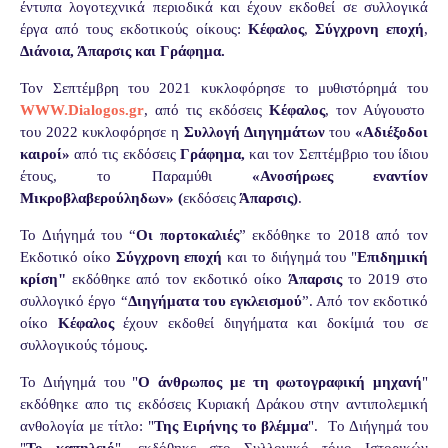
έντυπα λογοτεχνικά περιοδικά και έχουν εκδοθεί σε συλλογικά
έργα από τους εκδοτικούς οίκους:
Κέφαλος
,
Σύγχρονη εποχή
,
Διάνοια
, Άπαρσις και Γράφημα.
Τον Σεπτέμβρη
του 2021 κυκλοφόρησε το μυθιστόρημά του
WWW.Dialogos.gr
, από τις εκδόσεις
Κέφαλος
, τον Αύγουστο
του 2022 κυκλοφόρησε η
Συλλογή Διηγημάτων
του
«Αδιέξοδοι
καιροί»
από τις εκδόσεις
Γράφημα,
και τον Σεπτέμβριο του ίδιου
έτους, το Παραμύθι
«Ανοσήρωες εναντίον
Μικροβλαβερούληδων» (
εκδόσεις
Άπαρσις)
.
Το Διήγημά του “
Οι
πορτοκαλιές
” εκδόθηκε το 2018 από τον
Εκδοτικό οίκο
Σύγχρονη εποχή
και το διήγημά του "
Επιδημική
κρίση"
εκδόθηκε από τον εκδοτικό οίκο
Άπαρσις
το 2019 στο
συλλογικό έργο “
Διηγήματα του εγκλεισμού
”. Από τον εκδοτικό
οίκο
Κέφαλος
έχουν εκδοθεί διηγήματα και δοκίμιά του σε
συλλογικούς τόμους
.
Το Διήγημά του "
Ο άνθρωπος με τη φωτογραφική μηχανή
"
εκδόθηκε απο τις εκδόσεις Κυριακή Δράκου στην αντιπολεμική
ανθολογία με τίτλο: "
Της Ειρήνης το βλέμμα
".
Tο Διήγημά του
"
Το καπηλειό
", εκδόθηκε στο Συλλογικό τόμο Ιστορικών