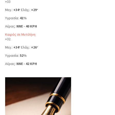
+
33
Μεγ.:
+
34
Ελάχ.:
+
29
°
°
Υγρασία:
41%
Αέρας:
NNE - 40 KPH
Καιρός σε Μυτιλήνη
+
32
Μεγ.:
+
34
Ελάχ.:
+
26
°
°
Υγρασία:
52%
Αέρας:
NNE - 42 KPH