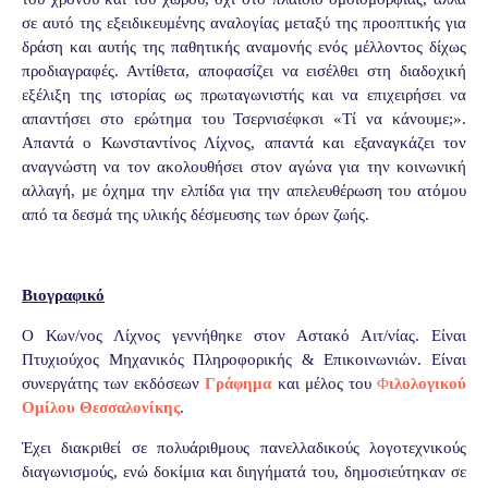
σε αυτό της εξειδικευμένης αναλογίας μεταξύ της προοπτικής για
δράση και αυτής της παθητικής αναμονής ενός μέλλοντος δίχως
προδιαγραφές. Αντίθετα, αποφασίζει να εισέλθει στη διαδοχική
εξέλιξη της ιστορίας ως πρωταγωνιστής και να επιχειρήσει να
απαντήσει στο ερώτημα του Τσερνισέφκσι «Τί να κάνουμε;».
Απαντά ο Κωνσταντίνος Λίχνος, απαντά και εξαναγκάζει τον
αναγνώστη να τον ακολουθήσει στον αγώνα για την κοινωνική
αλλαγή, με όχημα την ελπίδα για την απελευθέρωση του ατόμου
από τα δεσμά της υλικής δέσμευσης των όρων ζωής.
Βιογραφικό
Ο Κων/νος Λίχνος γεννήθηκε στον Αστακό Αιτ/νίας. Είναι
Πτυχιούχος Μηχανικός Πληροφορικής & Επικοινωνιών. Είναι
συνεργάτης των εκδόσεων
Γράφημα
και μέλος του
Φ
ιλολογικού
Ομίλου Θεσσαλονίκης
.
Έχει διακριθεί σε πολυάριθμους πανελλαδικούς λογοτεχνικούς
διαγωνισμούς, ενώ δοκίμια και διηγήματά του, δημοσιεύτηκαν σε