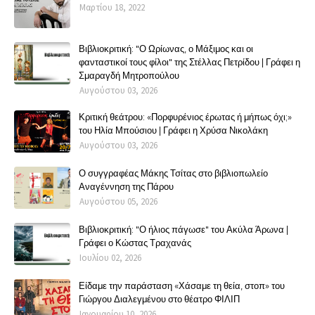
Μαρτίου 18, 2022
Βιβλιοκριτική: "Ο Ωρίωνας, ο Μάξιμος και οι
φανταστικοί τους φίλοι" της Στέλλας Πετρίδου | Γράφει η
Σμαραγδή Μητροπούλου
Αυγούστου 03, 2026
Κριτική θεάτρου: «Πορφυρένιος έρωτας ή μήπως όχι;»
του Ηλία Μπούσιου | Γράφει η Χρύσα Νικολάκη
Αυγούστου 03, 2026
Ο συγγραφέας Μάκης Τσίτας στο βιβλιοπωλείο
Αναγέννηση της Πάρου
Αυγούστου 05, 2026
Βιβλιοκριτική: "Ο ήλιος πάγωσε" του Ακύλα Άρωνα |
Γράφει ο Κώστας Τραχανάς
Ιουλίου 02, 2026
Είδαμε την παράσταση «Χάσαμε τη θεία, στοπ» του
Γιώργου Διαλεγμένου στο θέατρο ΦΙΛΙΠ
Ιανουαρίου 10, 2026