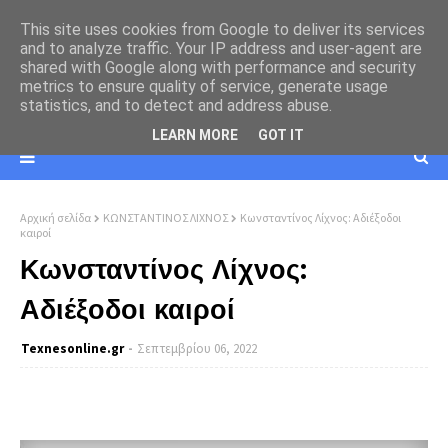
This site uses cookies from Google to deliver its services
and to analyze traffic. Your IP address and user-agent are
shared with Google along with performance and security
metrics to ensure quality of service, generate usage
statistics, and to detect and address abuse.
LEARN MORE
GOT IT
Αρχική σελίδα
ΚΩΝΣΤΑΝΤΙΝΟΣ ΛΙΧΝΟΣ
Κωνσταντίνος Λίχνος: Αδιέξοδοι
καιροί
Κωνσταντίνος Λίχνος:
Αδιέξοδοι καιροί
Texnesοnline.gr
Σεπτεμβρίου 06, 2022