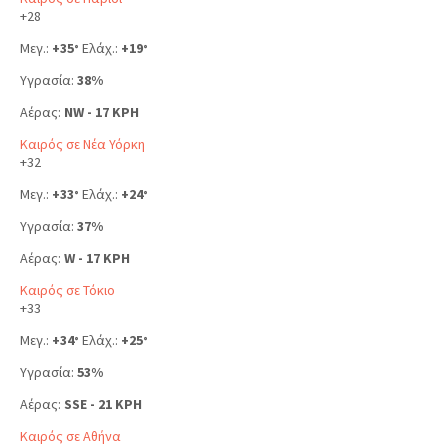
+
28
Μεγ.:
+
35
Ελάχ.:
+
19
°
°
Υγρασία:
38%
Αέρας:
NW - 17 KPH
Καιρός σε Νέα Υόρκη
+
32
Μεγ.:
+
33
Ελάχ.:
+
24
°
°
Υγρασία:
37%
Αέρας:
W - 17 KPH
Καιρός σε Τόκιο
+
33
Μεγ.:
+
34
Ελάχ.:
+
25
°
°
Υγρασία:
53%
Αέρας:
SSE - 21 KPH
Καιρός σε Αθήνα