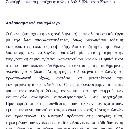
Σεπτέμβρη και συμμετέχει στο Φεστιβάλ βιβλίου στο Ζάππειο.
Απόσπασμα από τον πρόλογο
Ο ήρωας (και όχι οι ήρωες ανά διήγημα) εμφανίζεται σε κάθε έργο
με την ίδια αποφασιστικότητα, όπως διεκδικήσει ισότιμη
παρουσία στις ευκαιρίες επιβίωσης. Αυτό το ζήτημα, της ηθικής
διάστασης των επιλογών, αποτελεί μία ακόμη όψη στην
πεζογραφική δημιουργία του Κωνσταντίνου Λίχνου. Η ηθική είναι
ζήτημα των υλικών συνθηκών, προέκτασης της καθημερινής
αγωνίας για επιβίωση. Αυτή, η αγωνία, διαπερνά τις επιλογές του
πρωταγωνιστή, δίχως, ωστόσο, να μετατρέπουν την
καθημερινότητα σε αδιέξοδο. Όπως προαναφέραμε, το δρων
υποκείμενο αναζητά λύσεις, έστω και υπό την επιρροή των
κοινωνικών συνθηκών αυτο-περιορισμού. ∆εν εφησυχάζει.
Προσαρμόζεται στις συνθέσεις των υλικών αντιξοοτήτων,
προκειμένου να απαντήσει στις προσωπικές αναζητήσεις επιλογών
και προοπτικών. Το κεντρικό πρόσωπο στις ιστορίες είναι,
τηρουμένων των αναλογιών, το ίδιο. Απαντάται σε κάθε διάσταση
του χρόνου και του χώρου, όχι στο πλαίσιο ομοιομορφίας, αλλά