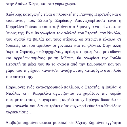
στην Απάνω Χώρα, και στα γύρω χωριά.
Χιώτικης καταγωγής είναι ο πλοιοκτήτης Γιάννης Περσελής και ο
καπετάνιος του, Στρατής Σορώπος· Απανωχωρίτισσα είναι η
Καρμελίνα Ρούσσου που κατεβαίνει στο λιμάνι για να μείνει στους
θείους της. Εκεί θα γνωρίσει τον αδελφό του Στρατή, τον Νικόλα,
που αγαπά τα βιβλία και τους στίχους, δε στεριώνει εύκολα σε
δουλειές και του αρέσουν οι γυναίκες και τα γλέντια. Στην άλλη
άκρη ο Στρατής, πειθαρχημένος, πρόωρα φορτωμένος με ευθύνες
και αρραβωνιασμένος με τη Μέλπω, θα γνωρίσει την Ιουλία
Περσελή τη μέρα που θα το σκάσει από την Ερμούπολη και τον
γάμο που της έχουν κανονίσει, αναζητώντας καταφύγιο στο πλοίο
του πατέρα της.
Παραμονές ενός καταστροφικού πολέμου, ο Στρατής, η Ιουλία, ο
Νικόλας κι η Καρμελίνα αγωνίζονται να χαράξουν την πορεία
τους με όσα τους υπαγορεύει η καρδιά τους. Πράγμα δύσκολο σε
μια κοινωνία που δεν επιτρέπει ούτε συγχωρεί εύκολα κάθε είδους
παρεκκλίσεις…
Διαβάζω σημαίνει ακούω μουσική σε λέξεις. Σημαίνει εγγύτητα