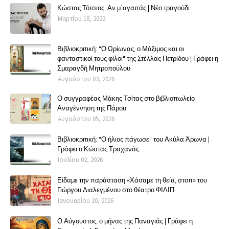
Κώστας Τότσιος: Αν μ΄αγαπάς | Νέο τραγούδι
Μαρτίου 18, 2022
Βιβλιοκριτική: "Ο Ωρίωνας, ο Μάξιμος και οι
φανταστικοί τους φίλοι" της Στέλλας Πετρίδου | Γράφει η
Σμαραγδή Μητροπούλου
Αυγούστου 03, 2026
Ο συγγραφέας Μάκης Τσίτας στο βιβλιοπωλείο
Αναγέννηση της Πάρου
Αυγούστου 05, 2026
Βιβλιοκριτική: "Ο ήλιος πάγωσε" του Ακύλα Άρωνα |
Γράφει ο Κώστας Τραχανάς
Ιουλίου 02, 2026
Είδαμε την παράσταση «Χάσαμε τη θεία, στοπ» του
Γιώργου Διαλεγμένου στο θέατρο ΦΙΛΙΠ
Ιανουαρίου 10, 2026
Ο Αύγουστος, ο μήνας της Παναγιάς | Γράφει η