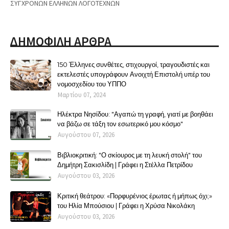
ΣΥΓΧΡΟΝΩΝ ΕΛΛΗΝΩΝ ΛΟΓΟΤΕΧΝΩΝ
ΔΗΜΟΦΙΛΗ ΑΡΘΡΑ
150 Έλληνες συνθέτες, στιχουργοί, τραγουδιστές και
εκτελεστές υπογράφουν Ανοιχτή Επιστολή υπέρ του
νομοσχεδίου του ΥΠΠΟ
Μαρτίου 07, 2024
Ηλέκτρα Νησίδου: "Αγαπώ τη γραφή, γιατί με βοηθάει
να βάζω σε τάξη τον εσωτερικό μου κόσμο"
Αυγούστου 07, 2026
Βιβλιοκριτική: "Ο σκίουρος με τη λευκή στολή" του
Δημήτρη Σακισλίδη | Γράφει η Στέλλα Πετρίδου
Αυγούστου 03, 2026
Κριτική θεάτρου: «Πορφυρένιος έρωτας ή μήπως όχι;»
του Ηλία Μπούσιου | Γράφει η Χρύσα Νικολάκη
Αυγούστου 03, 2026