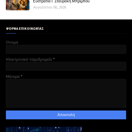
Ευστρατία Ι. Σταυράκη Μπρίμπου
Αυγούστου 06, 2026
ΦΌΡΜΑ ΕΠΙΚΟΙΝΩΝΊΑΣ
Όνομα
Ηλεκτρονικό ταχυδρομείο
*
Μήνυμα
*