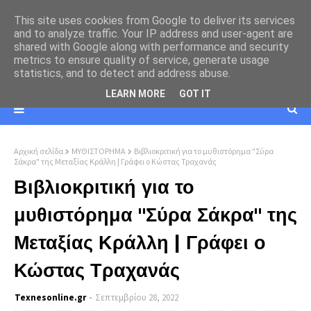
This site uses cookies from Google to deliver its services
and to analyze traffic. Your IP address and user-agent are
shared with Google along with performance and security
metrics to ensure quality of service, generate usage
statistics, and to detect and address abuse.
LEARN MORE
GOT IT
Αρχική σελίδα
ΜΥΘΙΣΤΟΡΗΜΑ
Βιβλιοκριτική για το μυθιστόρημα "Σύρα
Σάκρα" της Μεταξίας Κράλλη | Γράφει ο Κώστας Τραχανάς
Βιβλιοκριτική για το
μυθιστόρημα "Σύρα Σάκρα" της
Μεταξίας Κράλλη | Γράφει ο
Κώστας Τραχανάς
Texnesοnline.gr
Σεπτεμβρίου 28, 2022