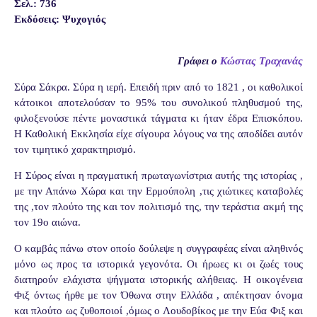
Σελ.: 736
Εκδόσεις: Ψυχογιός
Γράφει ο
Κώστας Τραχανάς
Σύρα Σάκρα. Σύρα η ιερή. Επειδή πριν από το 1821 , οι καθολικοί
κάτοικοι αποτελούσαν το 95% του συνολικού πληθυσμού της,
φιλοξενούσε πέντε μοναστικά τάγματα κι ήταν έδρα Επισκόπου.
Η Καθολική Εκκλησία είχε σίγουρα λόγους να της αποδίδει αυτόν
τον τιμητικό χαρακτηρισμό.
Η Σύρος είναι η πραγματική πρωταγωνίστρια αυτής της ιστορίας ,
με την Απάνω Χώρα και την Ερμούπολη ,τις χιώτικες καταβολές
της ,τον πλούτο της και τον πολιτισμό της, την τεράστια ακμή της
τον 19ο αιώνα.
Ο καμβάς πάνω στον οποίο δούλεψε η συγγραφέας είναι αληθινός
μόνο ως προς τα ιστορικά γεγονότα. Οι ήρωες κι οι ζωές τους
διατηρούν ελάχιστα ψήγματα ιστορικής αλήθειας. Η οικογένεια
Φιξ όντως ήρθε με τον Όθωνα στην Ελλάδα , απέκτησαν όνομα
και πλούτο ως ζυθοποιοί ,όμως ο Λουδοβίκος με την Εύα Φιξ και