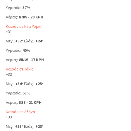
Υγρασία:
37%
Αέρας:
NNW - 20 KPH
Καιρός σε Νέα Υόρκη
+
31
Μεγ.:
+
32
Ελάχ.:
+
24
°
°
Υγρασία:
40%
Αέρας:
WNW - 17 KPH
Καιρός σε Τόκιο
+
32
Μεγ.:
+
34
Ελάχ.:
+
25
°
°
Υγρασία:
53%
Αέρας:
SSE - 21 KPH
Καιρός σε Αθήνα
+
33
Μεγ.:
+
33
Ελάχ.:
+
28
°
°