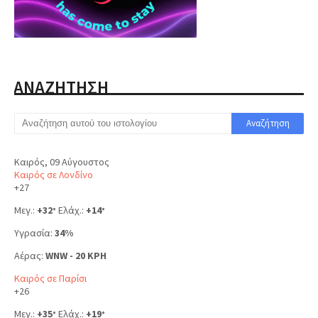
ΑΝΑΖΗΤΗΣΗ
Καιρός, 09 Αύγουστος
Καιρός σε Λονδίνο
+
27
Μεγ.:
+
32
Ελάχ.:
+
14
°
°
Υγρασία:
34%
Αέρας:
WNW - 20 KPH
Καιρός σε Παρίσι
+
26
Μεγ.:
+
35
Ελάχ.:
+
19
°
°