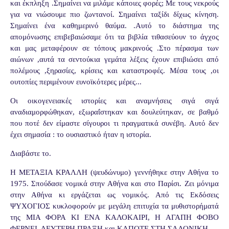
και έκπληξη .Σημαίνει να μιλάμε κάποιες φορές; Με τους νεκρούς
για να νιώσουμε πιο ζωντανοί. Σημαίνει ταξίδι δίχως κίνηση.
Σημαίνει ένα καθημερινό θαύμα. .Αυτό το διάστημα της
απομόνωσης επιβεβαιώσαμε ότι τα βιβλία τιθασεύουν το άγχος
και μας μεταφέρουν σε τόπους μακρινούς .Στο πέρασμα των
αιώνων ,αυτά τα σεντούκια γεμάτα λέξεις έχουν επιβιώσει από
πολέμους ,ξηρασίες, κρίσεις και καταστροφές. Μέσα τους ,οι
ουτοπίες περιμένουν ευνοϊκότερες μέρες...
Οι οικογενειακές ιστορίες και αναμνήσεις σιγά σιγά
αναδιαμορφώθηκαν, εξωραΐστηκαν και δουλεύτηκαν, σε βαθμό
που ποτέ δεν είμαστε σίγουροι τι πραγματικά συνέβη. Αυτό δεν
έχει σημασία : το ουσιαστικό ήταν η ιστορία.
Διαβάστε το.
Η ΜΕΤΑΞΙΑ ΚΡΑΛΛΗ (ψευδώνυμο) γεννήθηκε στην Αθήνα το
1975. Σπούδασε νομικά στην Αθήνα και στο Παρίσι. Ζει μόνιμα
στην Αθήνα κι εργάζεται ως νομικός. Από τις Εκδόσεις
ΨΥΧΟΓΙΟΣ κυκλοφορούν με μεγάλη επιτυχία τα μυθιστορήματά
της ΜΙΑ ΦΟΡΑ ΚΙ ΕΝΑ ΚΑΛΟΚΑΙΡΙ, Η ΑΓΑΠΗ ΦΟΒΟ
ΦΕΡΝΕΙ, ΔΕΥΤΕΡΗ ΠΡΑΞΗ και ΚΑΠΟΤΕ ΣΤΗ ΣΑΛΟΝΙΚΗ.