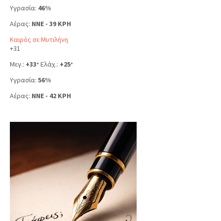
Υγρασία:
46%
Αέρας:
NNE - 39 KPH
Καιρός σε Μυτιλήνη
+
31
Μεγ.:
+
33
Ελάχ.:
+
25
°
°
Υγρασία:
56%
Αέρας:
NNE - 42 KPH