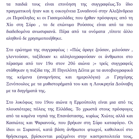
τα παιδιά τους είναι επινόηση της συγγραφέως.Το ίδιο
πραγματικοή ήταν και η οικογένεια Συναδινού στην Αλεξάνδρεια
,οι Περσέληδες κι οι Γιασεμολάδες που ήρθαν πρόσφυγες από τη
Χίο στη Σύρο , το δε επώνυμο Ρούσσος είναι από τα πιο
διαδεδομένα ανωσυριανά. Πέρα από τα ονόματα ,τίποτε άλλο
αληθινό δε χρησιμοποιήθηκε.
Στο ερώτημα της συγγραφέως : «Πώς άραγε ζούσαν, μιλούσαν ,
γλεντούσαν, ταξίδευαν κι αλληλογραφούσαν οι άνθρωποι στο
πέρασμα από τον 19ο στον 20ό αιώνα ;» τρείς συγγραφείς
στάθηκαν η πυξίδα της .Η Πηνελόπη Δέλτα με τα αυτοβιογραφικά
της κείμενα (αναμνήσεις και ημερολόγια) ,ο Γρηγόρης
Ξενόπουλος με τα μυθιστορήματά του και η Λουκρητία Δούναβη
με τα διηγήματά της.
Στο λυκόφως του 19ου αιώνα η Ερμούπολη είναι μια από τις
πλουσιότερες πόλεις της Ελλάδας. Το χρωστά στους πρόσφυγες
από τα καμένα νησιά της Επανάστασης, κυρίως Χιώτες αλλά και
Κασιώτες και Ψαριανούς, που βρήκαν στη Σύρο καταφύγιο. Οι
ίδιοι οι Συριανοί, κατά βάση άνθρωποι φτωχοί, καθολικοί στο
θρήσκευμα, βρίσκονται μαζεμένοι στην καστροπολιτεία τους,