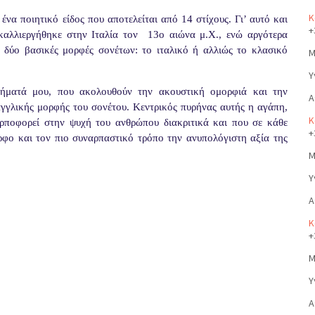
Κ
ένα ποιητικό είδος που αποτελείται από 14 στίχους. Γι’ αυτό και
+
καλλιεργήθηκε στην Ιταλία τον
13ο αιώνα μ.Χ., ενώ αργότερα
ε δύο βασικές μορφές σονέτων: το ιταλικό ή αλλιώς το κλασικό
Μ
Υ
ιήματά μου, που ακολουθούν την ακουστική ομορφιά και την
Α
 αγγλικής μορφής του σονέτου. Κεντρικός πυρήνας αυτής η αγάπη,
Κ
αρποφορεί στην ψυχή του ανθρώπου διακριτικά και που σε κάθε
+
ορφο και τον πιο συναρπαστικό τρόπο την ανυπολόγιστη αξία της
Μ
Υ
Α
Κ
+
Μ
Υ
Α