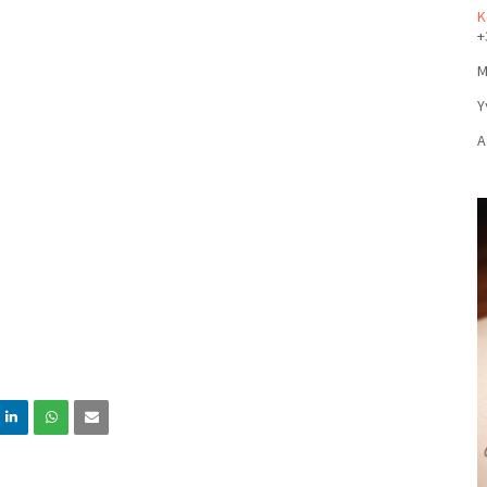
Κ
+
Μ
Υ
Α