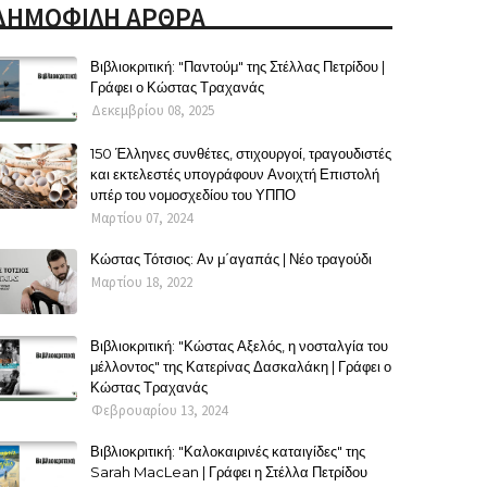
ΔΗΜΟΦΙΛΗ ΑΡΘΡΑ
Βιβλιοκριτική: "Παντούμ" της Στέλλας Πετρίδου |
Γράφει ο Κώστας Τραχανάς
Δεκεμβρίου 08, 2025
150 Έλληνες συνθέτες, στιχουργοί, τραγουδιστές
και εκτελεστές υπογράφουν Ανοιχτή Επιστολή
υπέρ του νομοσχεδίου του ΥΠΠΟ
Μαρτίου 07, 2024
Κώστας Τότσιος: Αν μ΄αγαπάς | Νέο τραγούδι
Μαρτίου 18, 2022
Βιβλιοκριτική: "Κώστας Αξελός, η νοσταλγία του
μέλλοντος" της Κατερίνας Δασκαλάκη | Γράφει ο
Κώστας Τραχανάς
Φεβρουαρίου 13, 2024
Βιβλιοκριτική: "Καλοκαιρινές καταιγίδες" της
Sarah MacLean | Γράφει η Στέλλα Πετρίδου