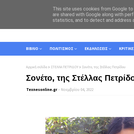
This site uses cookies from Google to d
are shared with Google along with perf
statistics, and to detect and address 
ΑΡΧΙΚΗ
ΣΧΕΤΙΚΑ
ΕΠΙΚΟΙΝΩΝΙΑ
ΒΙΒΛΙΟ
ΠΟΛΙΤΙΣΜΟΣ
ΕΚΔΗΛΩΣΕΙΣ
ΚΡΙΤΙΚΕ
Αρχική σελίδα
ΣΤΕΛΛΑ ΠΕΤΡΙΔΟΥ
Σονέτο, της Στέλλας Πετρίδου
Σονέτο, της Στέλλας Πετρίδ
Texnesοnline.gr
Νοεμβρίου 04, 2022