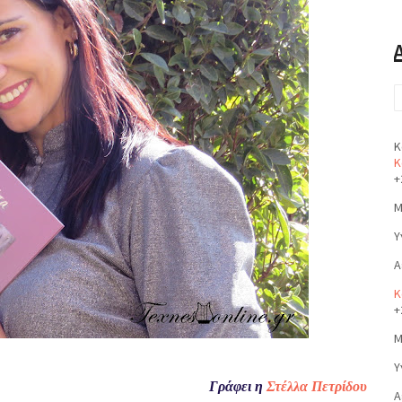
Κ
Κ
+
Μ
Υ
Α
Κ
+
Μ
Υ
Γράφει η
Στέλλα Πετρίδου
Α