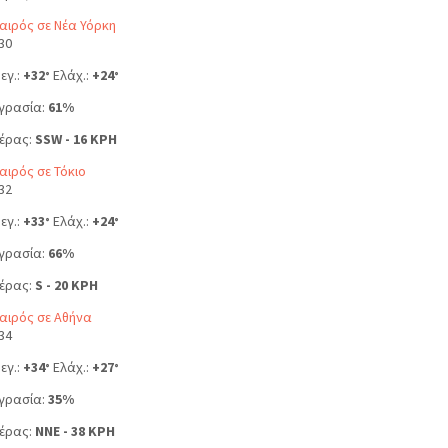
αιρός σε Νέα Υόρκη
30
εγ.:
+
32
Ελάχ.:
+
24
°
°
γρασία:
61%
έρας:
SSW - 16 KPH
αιρός σε Τόκιο
32
εγ.:
+
33
Ελάχ.:
+
24
°
°
γρασία:
66%
έρας:
S - 20 KPH
αιρός σε Αθήνα
34
εγ.:
+
34
Ελάχ.:
+
27
°
°
γρασία:
35%
έρας:
NNE - 38 KPH