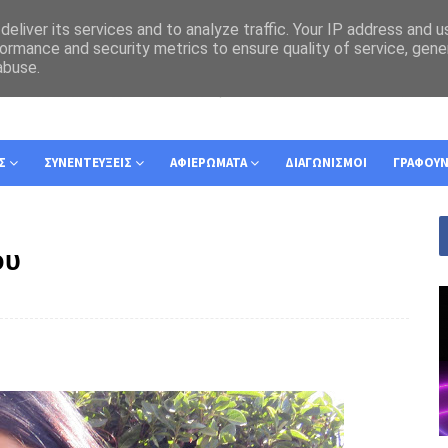
eliver its services and to analyze traffic. Your IP address and 
ormance and security metrics to ensure quality of service, gen
abuse.
Σ
ΣΥΝΕΝΤΕΥΞΕΙΣ
ΑΦΙΕΡΩΜΑΤΑ
ΔΙΑΓΩΝΙΣΜΟΙ
ΓΡΑΦΟΥ
ου