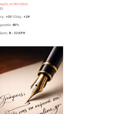
αιρός σε Μυτιλήνη
32
εγ.:
+
33
Ελάχ.:
+
24
°
°
γρασία:
46%
έρας:
N - 32 KPH