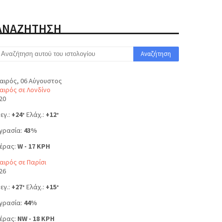
ΑΝΑΖΗΤΗΣΗ
αιρός, 06 Αύγουστος
αιρός σε Λονδίνο
20
εγ.:
+
24
Ελάχ.:
+
12
°
°
γρασία:
43%
έρας:
W - 17 KPH
αιρός σε Παρίσι
26
εγ.:
+
27
Ελάχ.:
+
15
°
°
γρασία:
44%
έρας:
NW - 18 KPH