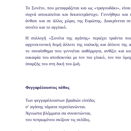
Το Σονέτο, που μεταφράζεται και ως «τραγουδάκι», είναι 
συχνά αποκαλείται και δεκατετράστιχο. Γεννήθηκε και 
άνθισε και σε άλλες χώρες της Ευρώπης. Διακρίνεται σ
σονέτο και το αγγλικό.
Η συλλογή «Σονέτα της αγάπης» περιέχει τριάντα πο
αρχιτεκτονική δομή άλλοτε της ιταλικής και άλλοτε της
το συναίσθημα που γεννιέται αυθόρμητα, ανθίζει και κ
ευκαιρία του αποδεικνύει με τον πιο γλυκό, τον πιο όμ
ύπαρξής του στη δική του ζωή.
Φεγγαρόλουστος πόθος
Των φεγγαρόλουστων βραδιών ελπίδες
σ’ αγάπης τάματα περιπλανώνται.
Άγνωστα βλέμματα σα συναντώνται,
του πεπρωμένου σκίζουν τις σελίδες.