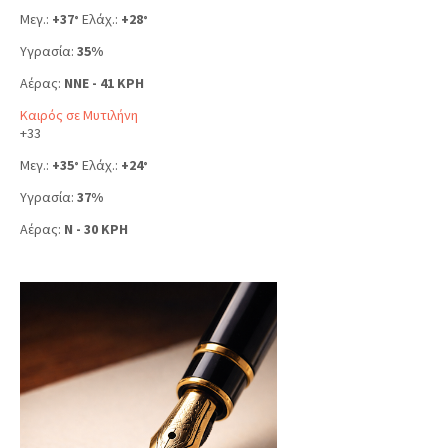
Μεγ.:
+
37
Ελάχ.:
+
28
°
°
Υγρασία:
35%
Αέρας:
NNE - 41 KPH
Καιρός σε Μυτιλήνη
+
33
Μεγ.:
+
35
Ελάχ.:
+
24
°
°
Υγρασία:
37%
Αέρας:
N - 30 KPH