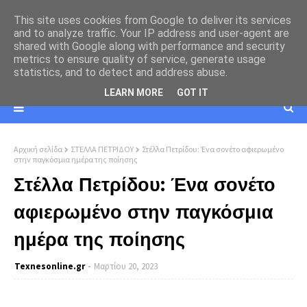
This site uses cookies from Google to deliver its services
and to analyze traffic. Your IP address and user-agent are
shared with Google along with performance and security
metrics to ensure quality of service, generate usage
statistics, and to detect and address abuse.
LEARN MORE
GOT IT
Αρχική σελίδα
ΣΤΕΛΛΑ ΠΕΤΡΙΔΟΥ
Στέλλα Πετρίδου: Ένα σονέτο αφιερωμένο
στην παγκόσμια ημέρα της ποίησης
Στέλλα Πετρίδου: Ένα σονέτο
αφιερωμένο στην παγκόσμια
ημέρα της ποίησης
Texnesοnline.gr
Μαρτίου 20, 2023