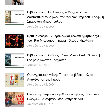
Βιβλιοκριτική: "Ο Ωρίωνας, ο Μάξιμος και οι
φανταστικοί τους φίλοι" της Στέλλας Πετρίδου | Γράφει η
Σμαραγδή Μητροπούλου
Αυγούστου 03, 2026
Κριτική θεάτρου: «Πορφυρένιος έρωτας ή μήπως όχι;»
του Ηλία Μπούσιου | Γράφει η Χρύσα Νικολάκη
Αυγούστου 03, 2026
Βιβλιοκριτική: "Ο ήλιος πάγωσε" του Ακύλα Άρωνα |
Γράφει ο Κώστας Τραχανάς
Ιουλίου 02, 2026
Ο συγγραφέας Μάκης Τσίτας στο βιβλιοπωλείο
Αναγέννηση της Πάρου
Αυγούστου 05, 2026
Είδαμε την παράσταση «Χάσαμε τη θεία, στοπ» του
Γιώργου Διαλεγμένου στο θέατρο ΦΙΛΙΠ
Ιανουαρίου 10, 2026