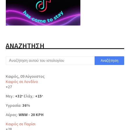
ΑΝΑΖΗΤΗΣΗ
Καιρός, 09 Αύγουστος
Καιρός σε Λονδίνο
+
27
Μεγ.:
+
32
Ελάχ.:
+
15
°
°
Υγρασία:
36%
Αέρας:
WNW - 20 KPH
Καιρός σε Παρίσι
+
28