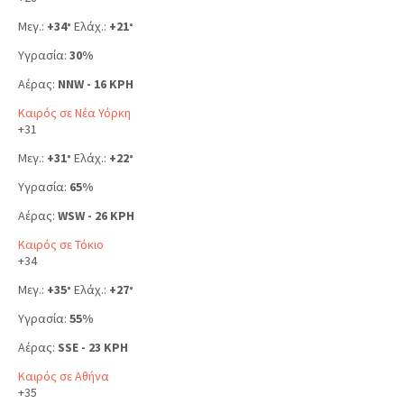
Μεγ.:
+
34
Ελάχ.:
+
21
°
°
Υγρασία:
30%
Αέρας:
NNW - 16 KPH
Καιρός σε Νέα Υόρκη
+
31
Μεγ.:
+
31
Ελάχ.:
+
22
°
°
Υγρασία:
65%
Αέρας:
WSW - 26 KPH
Καιρός σε Τόκιο
+
34
Μεγ.:
+
35
Ελάχ.:
+
27
°
°
Υγρασία:
55%
Αέρας:
SSE - 23 KPH
Καιρός σε Αθήνα
+
35