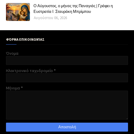
Ο Αύγουστος, ο μήνας της Παναγιάς | Γράφει η
Ευστρατία Ι. Σταυράκη Μπρίμπου
Αυγούστου 06, 2026
ΦΌΡΜΑ ΕΠΙΚΟΙΝΩΝΊΑΣ
Όνομα
Ηλεκτρονικό ταχυδρομείο
*
Μήνυμα
*