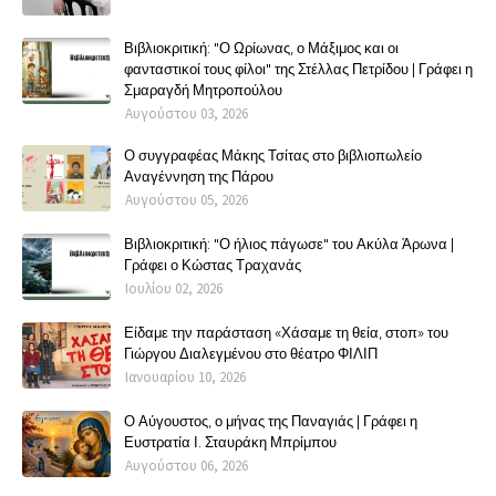
Βιβλιοκριτική: "Ο Ωρίωνας, ο Μάξιμος και οι
φανταστικοί τους φίλοι" της Στέλλας Πετρίδου | Γράφει η
Σμαραγδή Μητροπούλου
Αυγούστου 03, 2026
Ο συγγραφέας Μάκης Τσίτας στο βιβλιοπωλείο
Αναγέννηση της Πάρου
Αυγούστου 05, 2026
Βιβλιοκριτική: "Ο ήλιος πάγωσε" του Ακύλα Άρωνα |
Γράφει ο Κώστας Τραχανάς
Ιουλίου 02, 2026
Είδαμε την παράσταση «Χάσαμε τη θεία, στοπ» του
Γιώργου Διαλεγμένου στο θέατρο ΦΙΛΙΠ
Ιανουαρίου 10, 2026
Ο Αύγουστος, ο μήνας της Παναγιάς | Γράφει η
Ευστρατία Ι. Σταυράκη Μπρίμπου
Αυγούστου 06, 2026