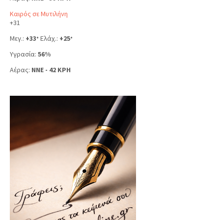
Καιρός σε Μυτιλήνη
+
31
Μεγ.:
+
33
Ελάχ.:
+
25
°
°
Υγρασία:
56%
Αέρας:
NNE - 42 KPH