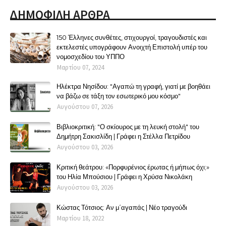
ΔΗΜΟΦΙΛΗ ΑΡΘΡΑ
150 Έλληνες συνθέτες, στιχουργοί, τραγουδιστές και
εκτελεστές υπογράφουν Ανοιχτή Επιστολή υπέρ του
νομοσχεδίου του ΥΠΠΟ
Μαρτίου 07, 2024
Ηλέκτρα Νησίδου: "Αγαπώ τη γραφή, γιατί με βοηθάει
να βάζω σε τάξη τον εσωτερικό μου κόσμο"
Αυγούστου 07, 2026
Βιβλιοκριτική: "Ο σκίουρος με τη λευκή στολή" του
Δημήτρη Σακισλίδη | Γράφει η Στέλλα Πετρίδου
Αυγούστου 03, 2026
Κριτική θεάτρου: «Πορφυρένιος έρωτας ή μήπως όχι;»
του Ηλία Μπούσιου | Γράφει η Χρύσα Νικολάκη
Αυγούστου 03, 2026
Κώστας Τότσιος: Αν μ΄αγαπάς | Νέο τραγούδι
Μαρτίου 18, 2022