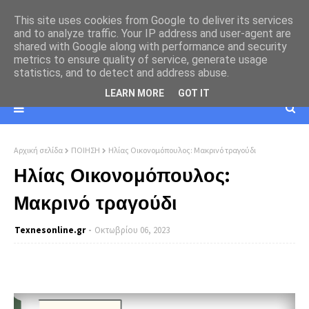
This site uses cookies from Google to deliver its services
and to analyze traffic. Your IP address and user-agent are
shared with Google along with performance and security
metrics to ensure quality of service, generate usage
statistics, and to detect and address abuse.
LEARN MORE
GOT IT
Αρχική σελίδα
ΠΟΙΗΣΗ
Ηλίας Οικονομόπουλος: Μακρινό τραγούδι
Ηλίας Οικονομόπουλος:
Μακρινό τραγούδι
Texnesοnline.gr
Οκτωβρίου 06, 2023