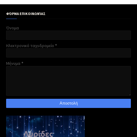
ΦΌΡΜΑ ΕΠΙΚΟΙΝΩΝΊΑΣ
Όνομα
Ηλεκτρονικό ταχυδρομείο
*
Μήνυμα
*