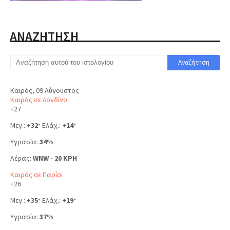
ΑΝΑΖΗΤΗΣΗ
Καιρός, 09 Αύγουστος
Καιρός σε Λονδίνο
+
27
Μεγ.:
+
32
Ελάχ.:
+
14
°
°
Υγρασία:
34%
Αέρας:
WNW - 20 KPH
Καιρός σε Παρίσι
+
26
Μεγ.:
+
35
Ελάχ.:
+
19
°
°
Υγρασία:
37%