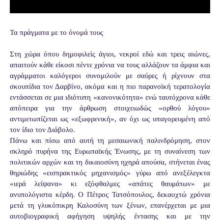
Τα πράγματα με το όνομά τους
Στη χώρα όπου δημοφιλείς άγιοι, νεκροί εδώ και τρεις αιώνες,
απαιτούν κάθε είκοσι πέντε χρόνια να τους αλλάζουν τα άμφια και
αγράμματοι καλόγεροι συνομιλούν με σαύρες ή ρίχνουν στα
σκουπίδια τον Δαρβίνο, ακόμα και η πιο παρανοϊκή τερατολογία
εντάσσεται σε μια ιδιότυπη «κανονικότητα» ενώ ταυτόχρονα κάθε
απόπειρα για την άρθρωση στοιχειωδώς «ορθού λόγου»
αντιμετωπίζεται ως «εξωφρενική», αν όχι ως υπαγορευμένη από
τον ίδιο τον Διάβολο.
Πάνω και πίσω από αυτή τη μεσαιωνική παλινδρόμηση, στον
σκληρό πυρήνα της Ευρωπαϊκής Ένωσης, με τη συναίνεση των
πολιτικών αρχών και τη δικαιοσύνη ηχηρά απούσα, στήνεται ένας
θηριώδης «εισπρακτικός μηχανισμός» γύρω από ανεξέλεγκτα
«ιερά λείψανα» κι εξόφθαλμες «απάτες θαυμάτων» με
ανυπολόγιστα κέρδη. Ο Πέτρος Τατσόπουλος, δεκαοχτώ χρόνια
μετά τη γλυκόπικρη Καλοσύνη των ξένων, επανέρχεται με μια
αυτοβιογραφική αφήγηση υψηλής έντασης και με την