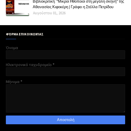
Βιβλιοκριτική: "Μικροί Ηθοποιοί στη μεγάλη σκηνή" της
Αθανασίας Κιφοκέρη | Γράφει η Στέλλα Πετρίδου
Αυγούστου 01, 2026
ΦΌΡΜΑ ΕΠΙΚΟΙΝΩΝΊΑΣ
Όνομα
Ηλεκτρονικό ταχυδρομείο
*
Μήνυμα
*