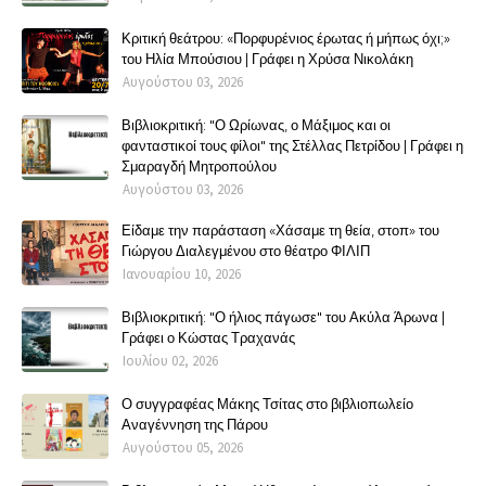
Κριτική θεάτρου: «Πορφυρένιος έρωτας ή μήπως όχι;»
του Ηλία Μπούσιου | Γράφει η Χρύσα Νικολάκη
Αυγούστου 03, 2026
Βιβλιοκριτική: "Ο Ωρίωνας, ο Μάξιμος και οι
φανταστικοί τους φίλοι" της Στέλλας Πετρίδου | Γράφει η
Σμαραγδή Μητροπούλου
Αυγούστου 03, 2026
Είδαμε την παράσταση «Χάσαμε τη θεία, στοπ» του
Γιώργου Διαλεγμένου στο θέατρο ΦΙΛΙΠ
Ιανουαρίου 10, 2026
Βιβλιοκριτική: "Ο ήλιος πάγωσε" του Ακύλα Άρωνα |
Γράφει ο Κώστας Τραχανάς
Ιουλίου 02, 2026
Ο συγγραφέας Μάκης Τσίτας στο βιβλιοπωλείο
Αναγέννηση της Πάρου
Αυγούστου 05, 2026