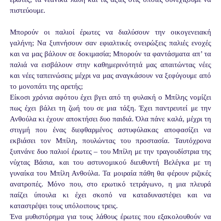
πιστεύουμε.
Μπορούν οι παλιοί έρωτες να διαλύσουν την οικογενειακή
γαλήνη; Να ξυπνήσουν σαν εφιαλτικές ονειρώξεις παλιές ενοχές
και να μας βάλουν σε δοκιμασία; Μπορούν τα φαντάσματα απ’ τα
παλιά να εισβάλουν στην καθημερινότητά μας απαιτώντας νέες
και νέες ταπεινώσεις μέχρι να μας αναγκάσουν να ξεφύγουμε από
το μονοπάτι της αρετής;
Είκοσι χρόνια αφότου έχει βγει από τη φυλακή ο Μπίλης νομίζει
πως έχει βάλει τη ζωή του σε μια τάξη. Έχει παντρευτεί με την
Ανθούλα κι έχουν αποκτήσει δυο παιδιά. Όλα πάνε καλά, μέχρι τη
στιγμή που ένας διεφθαρμένος αστυφύλακας αποφασίζει να
εκβιάσει τον Μπίλη, πουλώντας του προστασία. Ταυτόχρονα
ξυπνάνε δυο παλιοί έρωτες – του Μπίλη με την τραγουδίστρια της
νύχτας Βάσια, και του αστυνομικού διευθυντή Βελέγκα με τη
γυναίκα του Μπίλη Ανθούλα. Τα μοιραία πάθη θα φέρουν ριζικές
ανατροπές. Μόνο που, στο ερωτικό τετράγωνο, η μια πλευρά
παίζει ύπουλα κι έχει σκοπό να καταδυναστέψει και να
καταστρέψει τους υπόλοιπους τρεις.
Ένα μυθιστόρημα για τους λάθους έρωτες που εξακολουθούν να