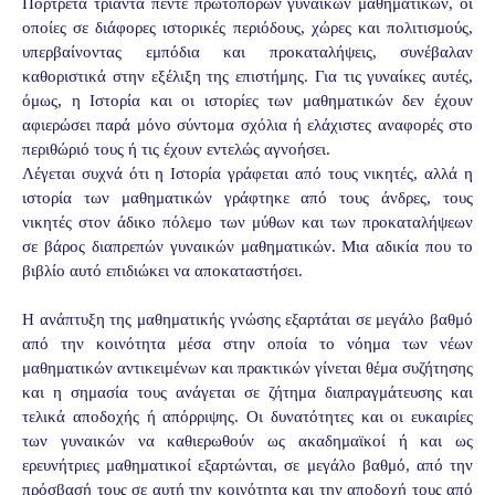
Πορτρέτα τριάντα πέντε πρωτοπόρων γυναικών μαθηματικών, οι
οποίες σε διάφορες ιστορικές περιόδους, χώρες και πολιτισμούς,
υπερβαίνοντας εμπόδια και προκαταλήψεις, συνέβαλαν
καθοριστικά στην εξέλιξη της επιστήμης. Για τις γυναίκες αυτές,
όμως, η Ιστορία και οι ιστορίες των μαθηματικών δεν έχουν
αφιερώσει παρά μόνο σύντομα σχόλια ή ελάχιστες αναφορές στο
περιθώριό τους ή τις έχουν εντελώς αγνοήσει.
Λέγεται συχνά ότι η Ιστορία γράφεται από τους νικητές, αλλά η
ιστορία των μαθηματικών γράφτηκε από τους άνδρες, τους
νικητές στον άδικο πόλεμο των μύθων και των προκαταλή­ψεων
σε βάρος διαπρεπών γυναικών μαθηματικών. Μια αδικία που το
βιβλίο αυτό επιδιώκει να αποκαταστήσει.
Η ανάπτυξη της μαθηματικής γνώσης εξαρτάται σε μεγάλο βαθμό
από την κοινότητα μέσα στην οποία το νόημα των νέων
μαθηματικών αντικειμένων και πρακτικών γίνεται θέμα συζήτησης
και η σημασία τους ανάγεται σε ζήτημα διαπραγμάτευσης και
τελικά αποδοχής ή απόρριψης. Οι δυνατότητες και οι ευκαιρίες
των γυναικών να καθιερωθούν ως ακαδημαϊκοί ή και ως
ερευνήτριες μαθηματικοί εξαρτώνται, σε μεγάλο βαθμό, από την
πρόσβασή τους σε αυτή την κοινότητα και την αποδοχή τους από