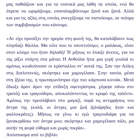
μας παθιάζουν και για τα νεανικά μας λάθη τα οποία, ενώ θα
έπρεπε να ωριμάζουμε, επαναλαμβάνουμε ξανά και ξανά. Αλλά
και για τις αξίες στις οποίες συνεχίζουμε να πιστεύουμε, σε πείσμα
των συμβιβασμών που κάνουμε.
«Αν είχε προσέξει την ηρεμία στη φωνή της, θα καταλάβαι­νε πως
πλησίαζε θύελλα. Μα ούτε που το υποπτεύτηκε, ο μαλάκας, τόσο
στον κόσμο του ήταν δηλαδή! Ή μήπως το έπαιζε άνετος, για να
της ρίξει στάχτη στα μάτια; Η Ανθούλα ήπιε μια γερή γουλιά κι
αμέσως κουδούνισαν οι κρύσταλλοι στ’ αυτιά της. Σαν την Αλίκη
στις Διπλοπενιές, σκέφτηκε και χαμογέλασε. Στην ταινία, μέσα
στη ζήλια της, η πρωταγωνί­στρια είχε πιει κάμποσα κονιάκ. Μετά
έδιωξε άρον άρον την επίδοξη σφετερίστρια, χόρεψε πάνω στο
τραπέζι και τραγού­δησε, αποκαλύπτοντας το κρυφό της ταλέντο.
Αμέσως την προσλάβανε στο μαγαζί, παρά τις αντιρρήσεις του
άντρα της (καλά, οι άντρες μια ζωή ζηλιάρηδες ήταν και
φαλλοκράτες). Μήπως να γίνω κι εγώ τραγουδιάρα για να
ξανακερδίσω τον άντρα μου; σκέφτηκε και χαμογέλασε πάλι, μα
αυτήν τη φο­ρά εύθυμα και χωρίς πικρία».
Απόσπασμα από το βιβλίο