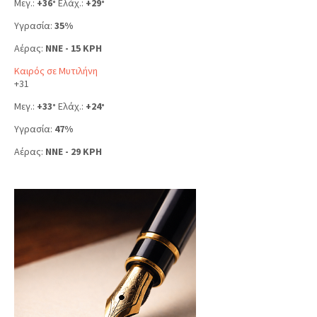
Μεγ.:
+
36
Ελάχ.:
+
29
°
°
Υγρασία:
35%
Αέρας:
NNE - 15 KPH
Καιρός σε Μυτιλήνη
+
31
Μεγ.:
+
33
Ελάχ.:
+
24
°
°
Υγρασία:
47%
Αέρας:
NNE - 29 KPH