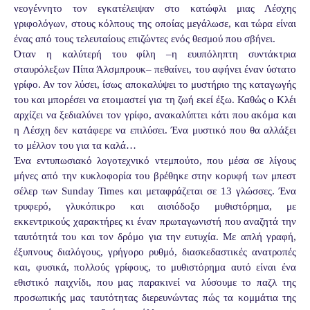
νεογέννητο τον εγκατέλειψαν στο κατώφλι μιας Λέσχης
γριφολόγων, στους κόλπους της οποίας μεγάλωσε, και τώρα είναι
ένας από τους τελευταίους επιζώντες ενός θεσμού που σβήνει.
Όταν η καλύτερή του φίλη –η ευυπόληπτη συντάκτρια
σταυρόλεξων Πίπα Άλσμπρουκ– πεθαίνει, του αφήνει έναν ύστατο
γρίφο. Αν τον λύσει, ίσως αποκαλύψει το μυστήριο της καταγωγής
του και μπορέσει να ετοιμαστεί για τη ζωή εκεί έξω. Καθώς ο Κλέι
αρχίζει να ξεδιαλύνει τον γρίφο, ανακαλύπτει κάτι που ακόμα και
η Λέσχη δεν κατάφερε να επιλύσει. Ένα μυστικό που θα αλλάξει
το μέλλον του για τα καλά…
Ένα εντυπωσιακό λογοτεχνικό ντεμπούτο, που μέσα σε λίγους
μήνες από την κυκλοφορία του βρέθηκε στην κορυφή των μπεστ
σέλερ των Sunday Times και μεταφράζεται σε 13 γλώσσες. Ένα
τρυφερό, γλυκόπικρο και αισιόδοξο μυθιστόρημα, με
εκκεντρικούς χαρακτήρες κι έναν πρωταγωνιστή που αναζητά την
ταυτότητά του και τον δρόμο για την ευτυχία. Με απλή γραφή,
έξυπνους διαλόγους, γρήγορο ρυθμό, διασκεδαστικές ανατροπές
και, φυσικά, πολλούς γρίφους, το μυθιστόρημα αυτό είναι ένα
εθιστικό παιχνίδι, που μας παρακινεί να λύσουμε το παζλ της
προσωπικής μας ταυτότητας διερευνώντας πώς τα κομμάτια της