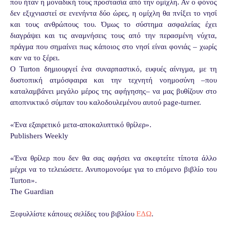
που ήταν η μοναδική τους προστασία από την ομίχλη. Αν ο φόνος
δεν εξιχνιαστεί σε ενενήντα δύο ώρες, η ομίχλη θα πνίξει το νησί
και τους ανθρώπους του. Όμως το σύστημα ασφαλείας έχει
διαγράψει και τις αναμνήσεις τους από την περασμένη νύχτα,
πράγμα που σημαίνει πως κάποιος στο νησί είναι φονιάς – χωρίς
καν να το ξέρει.
Ο Turton δημιουργεί ένα συναρπαστικό, ευφυές αίνιγμα, με τη
δυστοπική ατμόσφαιρα και την τεχνητή νοημοσύνη –που
καταλαμβάνει μεγάλο μέρος της αφήγησης– να μας βυθίζουν στο
αποπνικτικό σύμπαν του καλοδουλεμένου αυτού page-turner.
«Ένα εξαιρετικό μετα-αποκαλυπτικό θρίλερ».
Publishers Weekly
«Ένα θρίλερ που δεν θα σας αφήσει να σκεφτείτε τίποτα άλλο
μέχρι να το τελειώσετε. Ανυπομονούμε για το επόμενο βιβλίο του
Turton».
The Guardian
Ξεφυλλίστε κάποιες σελίδες του βιβλίου
ΕΔΩ
.