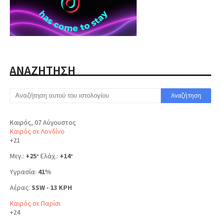
ΑΝΑΖΗΤΗΣΗ
Καιρός, 07 Αύγουστος
Καιρός σε Λονδίνο
+
21
Μεγ.:
+
25
Ελάχ.:
+
14
°
°
Υγρασία:
41%
Αέρας:
SSW - 13 KPH
Καιρός σε Παρίσι
+
24