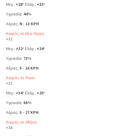
Μεγ.:
+
28
Ελάχ.:
+
15
°
°
Υγρασία:
44%
Αέρας:
N - 13 KPH
Καιρός σε Νέα Υόρκη
+
32
Μεγ.:
+
32
Ελάχ.:
+
24
°
°
Υγρασία:
73%
Αέρας:
S - 16 KPH
Καιρός σε Τόκιο
+
32
Μεγ.:
+
34
Ελάχ.:
+
25
°
°
Υγρασία:
66%
Αέρας:
S - 27 KPH
Καιρός σε Αθήνα
+
34