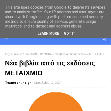
This site uses cookies from Google to deliver its services
and to analyze traffic. Your IP address and user-agent are
shared with Google along with performance and security
metrics to ensure quality of service, generate usage
statistics, and to detect and address abuse.
LEARN MORE
GOT IT
Αρχική σελίδα
ΤΑ ΒΙΒΛΙΑ ΤΟΥ ΜΗΝΑ
Νέα βιβλία από τις εκδόσεις ΜΕΤΑΙΧΜΙΟ
Νέα βιβλία από τις εκδόσεις
ΜΕΤΑΙΧΜΙΟ
Texnesοnline.gr
Οκτωβρίου 10, 2024