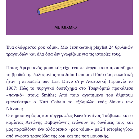
Ένα ολόφρεσκο ροκ κόμικ. Μια ξεσηκωτική playlist 24 θρυλικών
τραγουδιών και όλα όσα δεν γνωρίζαμε για τις ιστορίες τους.
Ποιος Aμερικανός μουσικός είχε ένα περίεργα κακό προαίσθημα
τη βραδιά της δολοφονίας του John Lennon; Πόσο σουρεαλιστική
ήταν η περιοδεία των Last Drive στην Ανατολική Γερμανία το
1987; Πώς το πυρηνικό δυστύχημα στο Τσερνόμπιλ προκάλεσε
«πανικό» στους Smiths; Από ποιο αγαπημένο του άλμπουμ
εμπνεύστηκε ο Kurt Cobain το εξώφυλλο ενός δίσκου των
Νirvana;
Ο δημοσιογράφος και συγγραφέας Κωνσταντίνος Τσάβαλος και ο
κομίστας Αντώνης Βαβαγιάννης ενώνουν τις δυνάμεις τους και
μας παραδίδουν ένα ολόφρεσκο «ροκ κόμικ» με 24 ιστορίες γύρω
από γνωστά τραγούδια της ροκ και της ποπ μουσικής.