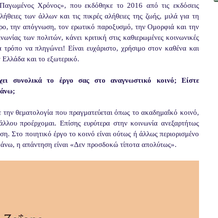
«Παγωμένος Χρόνος», που εκδόθηκε το 2016 από τις εκδόσεις
ήθειες των άλλων και τις πικρές αλήθειες της ζωής, μιλά για τη
ιρο, την απόγνωση, τον ερωτικό παροξυσμό, την Ομορφιά και την
ινωνίας των πολιτών, κάνει κριτική στις καθιερωμένες κοινωνικές
τα τρόπο να πληγώνει! Είναι ευχάριστο, χρήσιμο στον καθένα και
ν Ελλάδα και το εξωτερικό.
χει συνολικά το έργο σας στο αναγνωστικό κοινό; Είστε
πάνω;
ε την θεματολογία που πραγματεύεται όπως το ακαδημαΐκό κοινό,
άλλου προέρχομαι. Επίσης ευρύτερα στην κοινωνία ανεξαρτήτως
ση. Στο ποιητικό έργο το κοινό είναι ούτως ή άλλως περιορισμένο
πάνω, η απάντηση είναι «Δεν προσδοκώ τίποτα απολύτως».