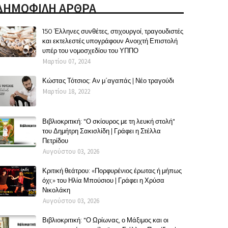
ΔΗΜΟΦΙΛΗ ΑΡΘΡΑ
150 Έλληνες συνθέτες, στιχουργοί, τραγουδιστές
και εκτελεστές υπογράφουν Ανοιχτή Επιστολή
υπέρ του νομοσχεδίου του ΥΠΠΟ
Μαρτίου 07, 2024
Κώστας Τότσιος: Αν μ΄αγαπάς | Νέο τραγούδι
Μαρτίου 18, 2022
Βιβλιοκριτική: "Ο σκίουρος με τη λευκή στολή"
του Δημήτρη Σακισλίδη | Γράφει η Στέλλα
Πετρίδου
Αυγούστου 03, 2026
Κριτική θεάτρου: «Πορφυρένιος έρωτας ή μήπως
όχι;» του Ηλία Μπούσιου | Γράφει η Χρύσα
Νικολάκη
Αυγούστου 03, 2026
Βιβλιοκριτική: "Ο Ωρίωνας, ο Μάξιμος και οι