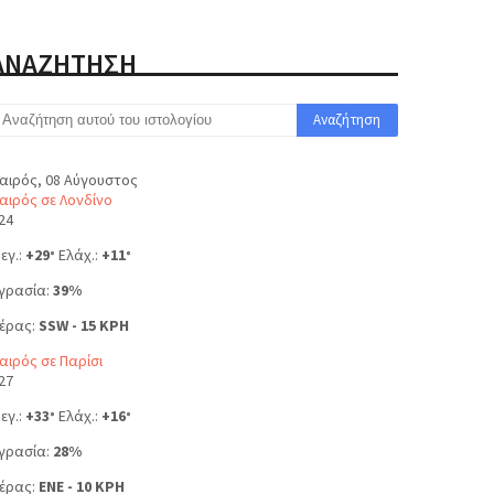
ΑΝΑΖΗΤΗΣΗ
αιρός, 08 Αύγουστος
αιρός σε Λονδίνο
24
εγ.:
+
29
Ελάχ.:
+
11
°
°
γρασία:
39%
έρας:
SSW - 15 KPH
αιρός σε Παρίσι
27
εγ.:
+
33
Ελάχ.:
+
16
°
°
γρασία:
28%
έρας:
ENE - 10 KPH