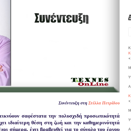
Κ
Κ
+
Μ
Υ
Α
Κ
+
Συνέντευξη στη
Στέλλα Πετρίδου
Μ
δεικνύουν σαφέστατα την πολυσχιδή προσωπικότητά
Υ
χει ιδιαίτερη θέση στη ζωή και την καθημερινότητά
χρι σήμερα, έ
χει βραβευθεί για το σύνολο του έργου
Α