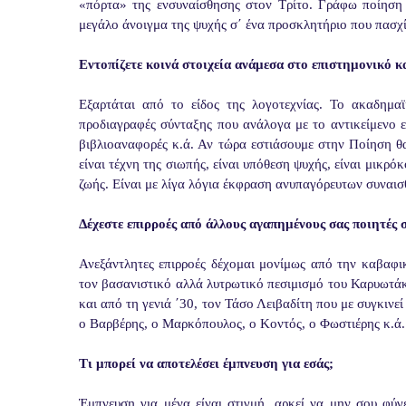
«πόρτα» της ενσυναίσθησης στον Τρίτο. Γράφω ποίηση 
μεγάλο άνοιγμα της ψυχής σ΄ ένα προσκλητήριο που πασχί
Εντοπίζετε κοινά στοιχεία ανάμεσα στο επιστημονικό κα
Εξαρτάται από το είδος της λογοτεχνίας. Το ακαδημαϊκ
προδιαγραφές σύνταξης που ανάλογα με το αντικείμενο 
βιβλιοαναφορές κ.ά. Αν τώρα εστιάσουμε στην Ποίηση 
είναι τέχνη της σιωπής, είναι υπόθεση ψυχής, είναι μικρ
ζωής. Είναι με λίγα λόγια έκφραση ανυπαγόρευτων συναισ
Δέχεστε επιρροές από άλλους αγαπημένους σας ποιητές σ
Ανεξάντλητες επιρροές δέχομαι μονίμως από την καβαφικ
τον βασανιστικό αλλά λυτρωτικό πεσιμισμό του Καρυωτάκ
και από τη γενιά ΄30, τον Τάσο Λειβαδίτη που με συγκινεί
ο Βαρβέρης, ο Μαρκόπουλος, ο Κοντός, ο Φωστιέρης κ.ά.
Τι μπορεί να αποτελέσει έμπνευση για εσάς;
Έμπνευση για μένα είναι στιγμή, αρκεί να μην σου φύγ