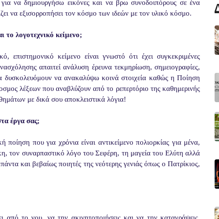
για να δημιουργήσω εικόνες και να βρω συνοδοιπόρους σε ένα
ζει να εξισορροπήσει τον κόσμο των ιδεών με τον υλικό κόσμο.
ι το λογοτεχνικό κείμενο;
ό, επιστημονικό κείμενο είναι γνωστό ότι έχει συγκεκριμένες
ενασχόλησης απαιτεί ανάλυση έρευνα τεκμηρίωση, σημειογραφίες,
θα δυσκολευόμουν να ανακαλύψω κοινά στοιχεία καθώς η Ποίηση
όκοσμος λέξεων που αναβλύζουν από το ρεπερτόριο της καθημερινής
θημάτων με δικά σου αποκλειστικά λόγια!
τα έργα σας;
ή ποίηση που για χρόνια είναι αντικείμενο πολιορκίας για μένα,
η, τον συναρπαστικό λόγο του Σεφέρη, τη μαγεία του Ελύτη αλλά
 πάντα και βεβαίως ποιητές της νεότερης γενιάς όπως ο Πατρίκιος,
ει από το νου, να την ακινητοποιήσεις και να την καταγράψεις.