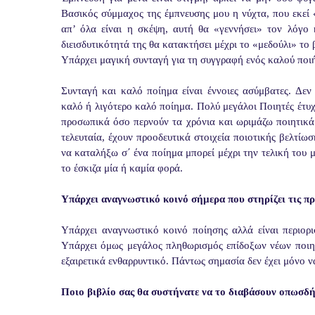
Βασικός σύμμαχος της έμπνευσης μου η νύχτα, που εκεί
απ’ όλα είναι η σκέψη, αυτή θα «γεννήσει» τον λόγο 
διεισδυτικότητά της θα κατακτήσει μέχρι το «μεδούλι» το
Υπάρχει μαγική συνταγή για τη συγγραφή ενός καλού ποι
Συνταγή και καλό ποίημα είναι έννοιες ασύμβατες. Δεν
καλό ή λιγότερο καλό ποίημα. Πολύ μεγάλοι Ποιητές έτυ
προσωπικά όσο περνούν τα χρόνια και ωριμάζω ποιητικά 
τελευταία, έχουν προοδευτικά στοιχεία ποιοτικής βελτί
να καταλήξω σ΄ ένα ποίημα μπορεί μέχρι την τελική του
το έσκιζα μία ή καμία φορά.
Υπάρχει αναγνωστικό κοινό σήμερα που στηρίζει τις π
Υπάρχει αναγνωστικό κοινό ποίησης αλλά είναι περιορι
Υπάρχει όμως μεγάλος πληθωρισμός επίδοξων νέων ποιητ
εξαιρετικά ενθαρρυντικό. Πάντως σημασία δεν έχει μόνο να
Ποιο βιβλίο σας θα συστήνατε να το διαβάσουν οπωσδήπ