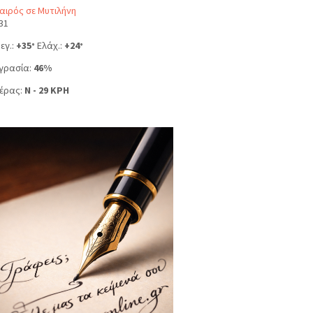
αιρός σε Μυτιλήνη
31
εγ.:
+
35
Ελάχ.:
+
24
°
°
γρασία:
46%
έρας:
N - 29 KPH