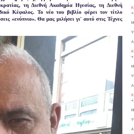
κρατίας, τη Διεθνή Ακαδημία Ηγεσίας, τη Διεθνή
Κ
δικό Κέφαλος. Το νέο του βιβλίο φ
έρει τον τίτλο
+
σεις «ενύπνιο». Θα μας μιλήσει γι' αυτό στις Τέχνες
Μ
Υ
Α
Κ
+
Μ
Υ
Α
Κ
+
Μ
Υ
Α