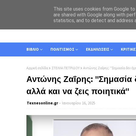
This site uses cookies from Google to d
are shared with Google along with perf
statistics, and to detect and address 
ΑΡΧΙΚΗ
ΣΧΕΤΙΚΑ
ΕΠΙΚΟΙΝΩΝΙΑ
ΒΙΒΛΙΟ
ΠΟΛΙΤΙΣΜΟΣ
ΕΚΔΗΛΩΣΕΙΣ
ΚΡΙΤΙΚΕ
Αρχική σελίδα
ΣΤΕΛΛΑ ΠΕΤΡΙΔΟΥ
Αντώνης Ζαΐρης: "Σημασία δεν έχει
Αντώνης Ζαΐρης: "Σημασία δ
αλλά και να ζεις ποιητικά"
Texnesοnline.gr
Ιανουαρίου 16, 2025