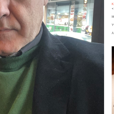
Κ
+
Μ
Υ
Α