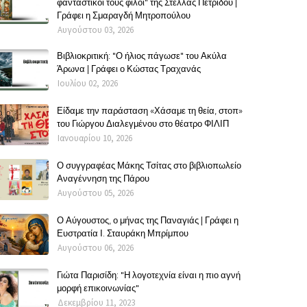
φανταστικοί τους φίλοι" της Στέλλας Πετρίδου |
Γράφει η Σμαραγδή Μητροπούλου
Αυγούστου 03, 2026
Βιβλιοκριτική: "Ο ήλιος πάγωσε" του Ακύλα
Άρωνα | Γράφει ο Κώστας Τραχανάς
Ιουλίου 02, 2026
Είδαμε την παράσταση «Χάσαμε τη θεία, στοπ»
του Γιώργου Διαλεγμένου στο θέατρο ΦΙΛΙΠ
Ιανουαρίου 10, 2026
Ο συγγραφέας Μάκης Τσίτας στο βιβλιοπωλείο
Αναγέννηση της Πάρου
Αυγούστου 05, 2026
Ο Αύγουστος, ο μήνας της Παναγιάς | Γράφει η
Ευστρατία Ι. Σταυράκη Μπρίμπου
Αυγούστου 06, 2026
Γιώτα Παρισίδη: "Η λογοτεχνία είναι η πιο αγνή
μορφή επικοινωνίας"
Δεκεμβρίου 11, 2023