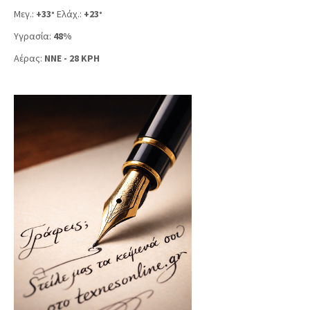
Μεγ.:
+
33
Ελάχ.:
+
23
°
°
Υγρασία:
48%
Αέρας:
NNE - 28 KPH