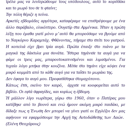
τρέλα μας να λευτερώσουμε τους υπόδουλους, αυτό το κοριτσάκι
και το μωρό του σε τι φταίνε;
Την πόλη θέριζε η πείνα.
Αρκετές εβδομάδες αργότερα, καταφέραμε να επιστρέψουμε με ένα
άλλο σαράβαλο, ελικόπτερο. Ουγατίρ στα Αρμένικα. Ήταν η πρώτη
λέξη που έμαθα γιατί μόνο μ’ αυτό θα μπορούσαμε να βγούμε από
το Ναγκόρνο Καραμπάχ. Φθάνοντας, πήγαμε στο σπίτι του γιατρού.
Η κοπελιά είχε βρει τρία αυγά. Πρώτα έπαιξε στο πιάνο με τα
μαγικά της δάκτυλα μια σονάτα. Ύστερα τηγάνισε τα αυγά για να
φάμε οι τρεις μας, μπαρουτοκαπνισμένοι και λιμασμένοι. Για
τυχαίο λόγο μπήκα στην κουζίνα. Μέσα στο τηγάνι είχε κόψει ένα
μικρό κομμάτι από το κάθε αυγό για να ταΐσει τ
o
μωράκι της.
Δεν έφαγα το αυγό μου. Προφασίστηκα στομαχόπονο.
Κάπως έτσι, εκείνο τον καιρό, άρχισε να κυοφορείται αυτό το
βιβλίο. Οι εφτά σφραγίδες, και κυρίως η έβδομη.
Ή μάλλον λίγο νωρίτερα, γύρω στο 1960, όταν ο Πατέρας μου
κατέβηκε από το βουνό και ενώ ήμουν ακόμη μικρό παιδάκι, με
δίδαξε πως η Ένωση δεν μπορεί να γίνει γιατί οι Εγγλέζοι δεν μας
αφήνουν να εφαρμόσουμε την Αρχή της Αυτοδιάθεσης των Λαών.
(Ελένη Θεοχάρους)