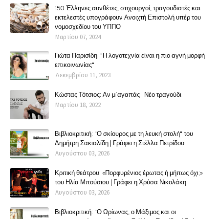
150 Έλληνες συνθέτες, στιχουργοί, τραγουδιστές και
εκτελεστές υπογράφουν Ανοιχτή Επιστολή υπέρ του
νομοσχεδίου του ΥΠΠΟ
Μαρτίου 07, 2024
Γιώτα Παρισίδη: "Η λογοτεχνία είναι η πιο αγνή μορφή
επικοινωνίας"
Δεκεμβρίου 11, 2023
Κώστας Τότσιος: Αν μ΄αγαπάς | Νέο τραγούδι
Μαρτίου 18, 2022
Βιβλιοκριτική: "Ο σκίουρος με τη λευκή στολή" του
Δημήτρη Σακισλίδη | Γράφει η Στέλλα Πετρίδου
Αυγούστου 03, 2026
Κριτική θεάτρου: «Πορφυρένιος έρωτας ή μήπως όχι;»
του Ηλία Μπούσιου | Γράφει η Χρύσα Νικολάκη
Αυγούστου 03, 2026
Βιβλιοκριτική: "Ο Ωρίωνας, ο Μάξιμος και οι