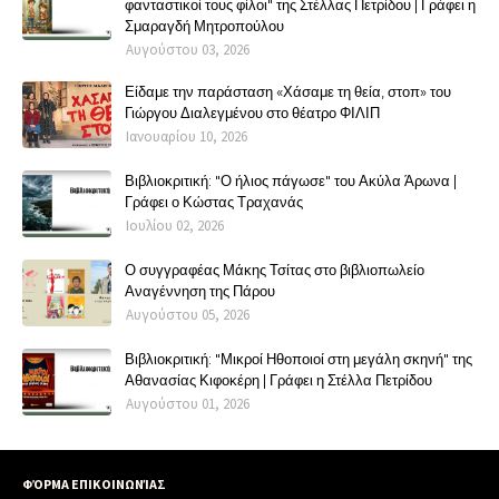
φανταστικοί τους φίλοι" της Στέλλας Πετρίδου | Γράφει η
Σμαραγδή Μητροπούλου
Αυγούστου 03, 2026
Είδαμε την παράσταση «Χάσαμε τη θεία, στοπ» του
Γιώργου Διαλεγμένου στο θέατρο ΦΙΛΙΠ
Ιανουαρίου 10, 2026
Βιβλιοκριτική: "Ο ήλιος πάγωσε" του Ακύλα Άρωνα |
Γράφει ο Κώστας Τραχανάς
Ιουλίου 02, 2026
Ο συγγραφέας Μάκης Τσίτας στο βιβλιοπωλείο
Αναγέννηση της Πάρου
Αυγούστου 05, 2026
Βιβλιοκριτική: "Μικροί Ηθοποιοί στη μεγάλη σκηνή" της
Αθανασίας Κιφοκέρη | Γράφει η Στέλλα Πετρίδου
Αυγούστου 01, 2026
ΦΌΡΜΑ ΕΠΙΚΟΙΝΩΝΊΑΣ