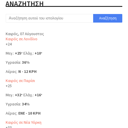
ΑΝΑΖΗΤΗΣΗ
Καιρός, 07 Αύγουστος
Καιρός σε Λονδίνο
+
24
Μεγ.:
+
25
Ελάχ.:
+
10
°
°
Υγρασία:
36%
Αέρας:
N - 12 KPH
Καιρός σε Παρίσι
+
25
Μεγ.:
+
32
Ελάχ.:
+
16
°
°
Υγρασία:
34%
Αέρας:
ENE - 10 KPH
Καιρός σε Νέα Υόρκη
+
33