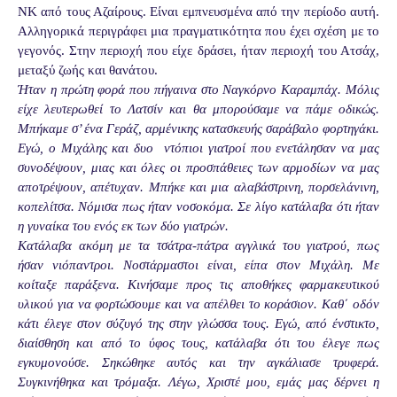
ΝΚ από τους Αζαίρους. Είναι εμπνευσμένα από την περίοδο αυτή.
Αλληγορικά περιγράφει μια πραγματικότητα που έχει σχέση με το
γεγονός. Στην περιοχή που είχε δράσει, ήταν περιοχή του Ατσάχ,
μεταξύ ζωής και θανάτου.
Ήταν η πρώτη φορά που πήγαινα στο Ναγκόρνο Καραμπάχ. Μόλις
είχε λευτερωθεί το Λατσίν και θα μπορούσαμε να πάμε οδικώς.
Μπήκαμε σ’ ένα Γεράζ, αρμένικης κατασκευής σαράβαλο φορτηγάκι.
Εγώ, ο Μιχάλης και δυο ντόπιοι γιατροί που ενετάλησαν να μας
συνοδέψουν, μιας και όλες οι προσπάθειες των αρμοδίων να μας
αποτρέψουν, απέτυχαν. Μπήκε και μια αλαβάστρινη, πορσελάνινη,
κοπελίτσα. Νόμισα πως ήταν νοσοκόμα. Σε λίγο κατάλαβα ότι ήταν
η γυναίκα του ενός εκ των δύο γιατρών.
Κατάλαβα ακόμη με τα τσάτρα-πάτρα αγγλικά του γιατρού, πως
ήσαν νιόπαντροι. Νοστάρμαστοι είναι, είπα στον Μιχάλη. Με
κοίταξε παράξενα. Κινήσαμε προς τις αποθήκες φαρμακευτικού
υλικού για να φορτώσουμε και να απέλθει το κοράσιον. Καθ΄ οδόν
κάτι έλεγε στον σύζυγό της στην γλώσσα τους. Εγώ, από ένστικτο,
διαίσθηση και από το ύφος τους, κατάλαβα ότι του έλεγε πως
εγκυμονούσε. Σηκώθηκε αυτός και την αγκάλιασε τρυφερά.
Συγκινήθηκα και τρόμαξα. Λέγω, Χριστέ μου, εμάς μας δέρνει η