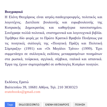
Βιογραφικό
Η Ελένη Θεοχάρους είναι ιατρός-παιδοχειρουργός, πολιτικός και
λογοτέχνις. Διετέλεσε βουλευτής και ευρωβουλευτής της
Κυπριακής Δημοκρατίας και καθηγήτρια πανεπιστημίου.
Συνέγραψε πολλά πολιτικά, επιστημονικά και λογοτεχνικά βιβλία.
Τιμήθηκε δύο φορές με το Πρώτο Κρατικό Βραβείο Ποιήσεως για
τις ποιητικές συλλογές της «Ποιητική Πράξη και Πολιτική
Σύμπραξη» (1991) και «Οι Μεγάλοι Τρίτοι» (1999). Έχει
συμμετάσχει σε συλλογικές εκδόσεις μεταφρασμένων ποιημάτων
στα ρωσικά, τούρκικα, αγγλικά, σέρβικα, ιταλικά και ισπανικά.
Έργα της έχουν συμπεριληφθεί σε ανθολογίες Κυπρίων ποιητών.
Εκδόσεις Ερατώ
Βαλτετσίου 39, 10681 Αθήνα, Τηλ. 210 3830323
eratobooks
@
gmail
.
com
Tags
ΕΚΔΟΣΕΙΣ ΕΡΑΤΩ
ΕΛΕΝΗ ΘΕΟΧΑΡΟΥΣ
ΠΟΙΗΣΗ