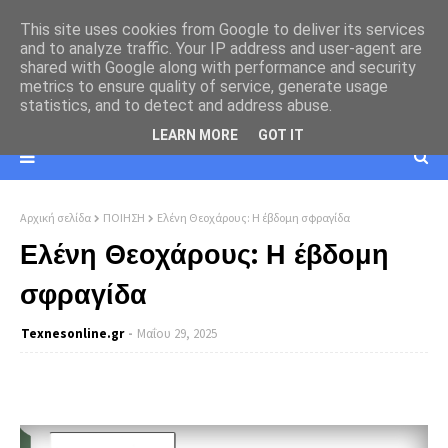
This site uses cookies from Google to deliver its services
and to analyze traffic. Your IP address and user-agent are
shared with Google along with performance and security
metrics to ensure quality of service, generate usage
statistics, and to detect and address abuse.
LEARN MORE
GOT IT
Αρχική σελίδα
ΠΟΙΗΣΗ
Ελένη Θεοχάρους: Η έβδομη σφραγίδα
Ελένη Θεοχάρους: Η έβδομη
σφραγίδα
Texnesοnline.gr
Μαΐου 29, 2025