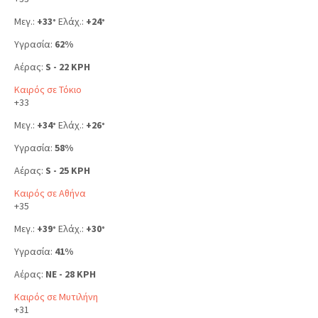
Μεγ.:
+
33
Ελάχ.:
+
24
°
°
Υγρασία:
62%
Αέρας:
S - 22 KPH
Καιρός σε Τόκιο
+
33
Μεγ.:
+
34
Ελάχ.:
+
26
°
°
Υγρασία:
58%
Αέρας:
S - 25 KPH
Καιρός σε Αθήνα
+
35
Μεγ.:
+
39
Ελάχ.:
+
30
°
°
Υγρασία:
41%
Αέρας:
NE - 28 KPH
Καιρός σε Μυτιλήνη
+
31