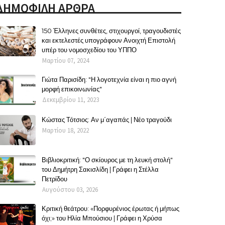
ΔΗΜΟΦΙΛΗ ΑΡΘΡΑ
150 Έλληνες συνθέτες, στιχουργοί, τραγουδιστές
και εκτελεστές υπογράφουν Ανοιχτή Επιστολή
υπέρ του νομοσχεδίου του ΥΠΠΟ
Μαρτίου 07, 2024
Γιώτα Παρισίδη: "Η λογοτεχνία είναι η πιο αγνή
μορφή επικοινωνίας"
Δεκεμβρίου 11, 2023
Κώστας Τότσιος: Αν μ΄αγαπάς | Νέο τραγούδι
Μαρτίου 18, 2022
Βιβλιοκριτική: "Ο σκίουρος με τη λευκή στολή"
του Δημήτρη Σακισλίδη | Γράφει η Στέλλα
Πετρίδου
Αυγούστου 03, 2026
Κριτική θεάτρου: «Πορφυρένιος έρωτας ή μήπως
όχι;» του Ηλία Μπούσιου | Γράφει η Χρύσα