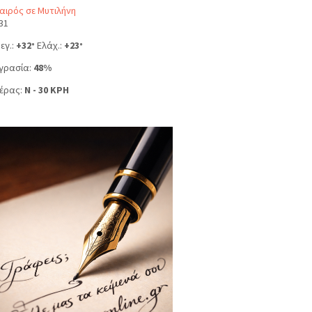
αιρός σε Μυτιλήνη
31
εγ.:
+
32
Ελάχ.:
+
23
°
°
γρασία:
48%
έρας:
N - 30 KPH