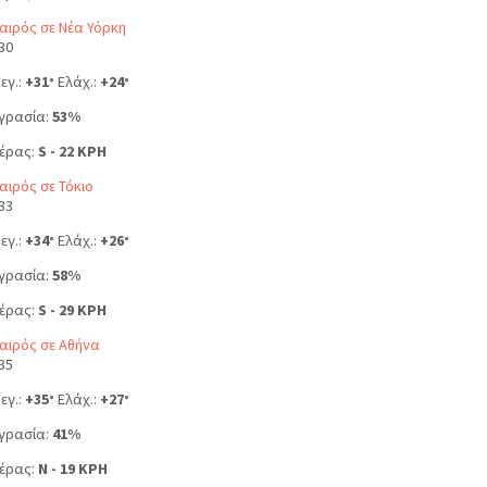
αιρός σε Νέα Υόρκη
30
εγ.:
+
31
Ελάχ.:
+
24
°
°
γρασία:
53%
έρας:
S - 22 KPH
αιρός σε Τόκιο
33
εγ.:
+
34
Ελάχ.:
+
26
°
°
γρασία:
58%
έρας:
S - 29 KPH
αιρός σε Αθήνα
35
εγ.:
+
35
Ελάχ.:
+
27
°
°
γρασία:
41%
έρας:
N - 19 KPH