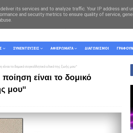
eliver its services and to analyze traffic. Your IP address and 
ormance and security metrics to ensure quality of service, gen
abuse.
Σ
ΣΥΝΕΝΤΕΥΞΕΙΣ
ΑΦΙΕΡΩΜΑΤΑ
ΔΙΑΓΩΝΙΣΜΟΙ
ΓΡΑΦΟΥ
 είναι το δομικό συγκολλητικό υλικό της ζωής μου"
 ποίηση είναι το δομικό
ής μου"