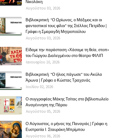
Νικολάκη
Αυγούστου 03, 2026
Βιβλιοκριτική: "Ο Ωρίωνας, ο Μάξιμος και οι
φανταστικοί τους φίλοι" της Στέλλας Πετρίδου |
Γράφει η Σμαραγδή Μητροπούλου
Αυγούστου 03, 2026
Είδαμε την παράσταση «Χάσαμε τη θεία, στοπ»
του Γιώργου Διαλεγμένου στο θέατρο ΦΙΛΙΠ
Ιανουαρίου 10, 2026
Βιβλιοκριτική: "Ο ήλιος πάγωσε" του Ακύλα
Άρωνα | Γράφει ο Κώστας Τραχανάς
Ιουλίου 02, 2026
Ο συγγραφέας Μάκης Τσίτας στο βιβλιοπωλείο
Αναγέννηση της Πάρου
Αυγούστου 05, 2026
Ο Αύγουστος, ο μήνας της Παναγιάς | Γράφει η
Ευστρατία Ι. Σταυράκη Μπρίμπου
Αυγούστου 06, 2026