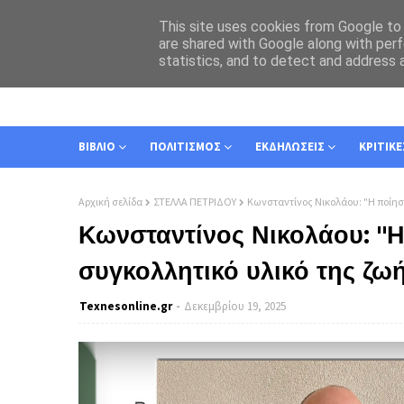
This site uses cookies from Google to d
are shared with Google along with perf
statistics, and to detect and address 
ΑΡΧΙΚΗ
ΣΧΕΤΙΚΑ
ΕΠΙΚΟΙΝΩΝΙΑ
ΒΙΒΛΙΟ
ΠΟΛΙΤΙΣΜΟΣ
ΕΚΔΗΛΩΣΕΙΣ
ΚΡΙΤΙΚΕ
Αρχική σελίδα
ΣΤΕΛΛΑ ΠΕΤΡΙΔΟΥ
Κωνσταντίνος Νικολάου: "Η ποίηση
Κωνσταντίνος Νικολάου: "Η
συγκολλητικό υλικό της ζω
Texnesοnline.gr
Δεκεμβρίου 19, 2025