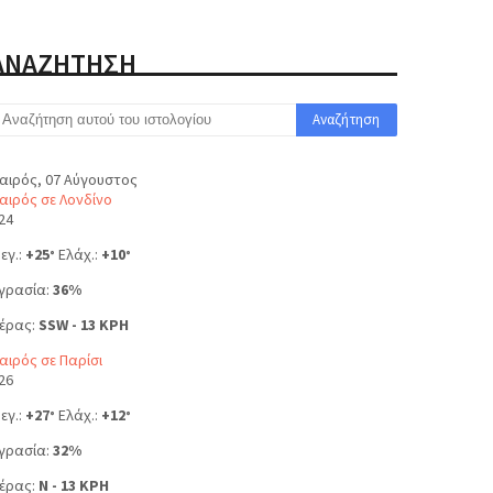
ΑΝΑΖΗΤΗΣΗ
αιρός, 07 Αύγουστος
αιρός σε Λονδίνο
24
εγ.:
+
25
Ελάχ.:
+
10
°
°
γρασία:
36%
έρας:
SSW - 13 KPH
αιρός σε Παρίσι
26
εγ.:
+
27
Ελάχ.:
+
12
°
°
γρασία:
32%
έρας:
N - 13 KPH