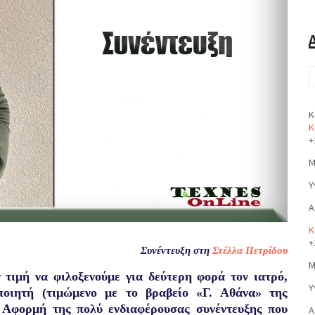
Κ
Κ
+
Μ
Υ
Α
Κ
+
Συνέντευξη στη
Στέλλα Πετρίδου
Μ
 τιμή να φιλοξενούμε για δεύτερη φορά τον ιατρό,
Υ
ποιητή (τιμώμενο με το βραβείο «Γ. Αθάνα» της
 Αφορμή της πολύ ενδιαφέρουσας συνέντευξης που
Α