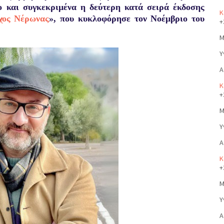
ίο και συγκεκριμένα η δεύτερη κατά σειρά έκδοσης
Κ
χος Νέρωνας
», που κυκλοφόρησε τον Νοέμβριο του
+
Μ
Υ
Α
Κ
+
Μ
Υ
Α
Κ
+
Μ
Υ
Α