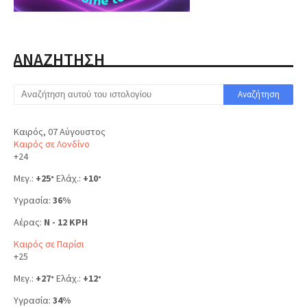
ΑΝΑΖΗΤΗΣΗ
Καιρός, 07 Αύγουστος
Καιρός σε Λονδίνο
+
24
Μεγ.:
+
25
Ελάχ.:
+
10
°
°
Υγρασία:
36%
Αέρας:
N - 12 KPH
Καιρός σε Παρίσι
+
25
Μεγ.:
+
27
Ελάχ.:
+
12
°
°
Υγρασία:
34%