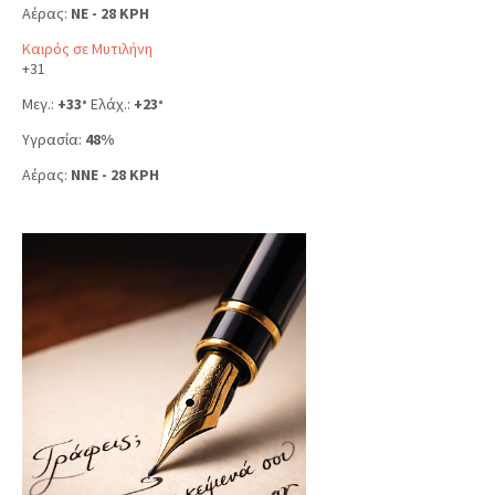
Αέρας:
NE - 28 KPH
Καιρός σε Μυτιλήνη
+
31
Μεγ.:
+
33
Ελάχ.:
+
23
°
°
Υγρασία:
48%
Αέρας:
NNE - 28 KPH