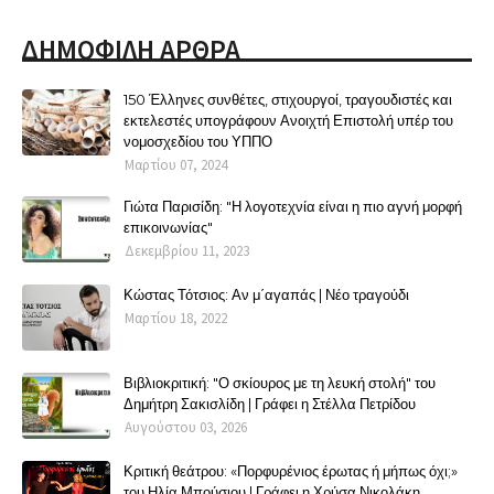
ΔΗΜΟΦΙΛΗ ΑΡΘΡΑ
150 Έλληνες συνθέτες, στιχουργοί, τραγουδιστές και
εκτελεστές υπογράφουν Ανοιχτή Επιστολή υπέρ του
νομοσχεδίου του ΥΠΠΟ
Μαρτίου 07, 2024
Γιώτα Παρισίδη: "Η λογοτεχνία είναι η πιο αγνή μορφή
επικοινωνίας"
Δεκεμβρίου 11, 2023
Κώστας Τότσιος: Αν μ΄αγαπάς | Νέο τραγούδι
Μαρτίου 18, 2022
Βιβλιοκριτική: "Ο σκίουρος με τη λευκή στολή" του
Δημήτρη Σακισλίδη | Γράφει η Στέλλα Πετρίδου
Αυγούστου 03, 2026
Κριτική θεάτρου: «Πορφυρένιος έρωτας ή μήπως όχι;»
του Ηλία Μπούσιου | Γράφει η Χρύσα Νικολάκη