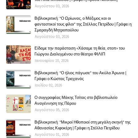
Αυγούστου 03, 2026
Βιβλιοκριτική: "Ο Ωρίωνας, ο Μάξιμος και οι
φανταστικοί τους φίλοι" της Στέλλας Πετρίδου | Γράφει η
Σμαραγδή Μητροπούλου
Αυγούστου 03, 2026
Είδαμε την παράσταση «Χάσαμε τη θεία, στοπ» του
Γιώργου Διαλεγμένου στο θέατρο ΦΙΛΙΠ
Ιανουαρίου 10, 2026
Βιβλιοκριτική: "Ο ήλιος πάγωσε" του Ακύλα Άρωνα |
Γράφει ο Κώστας Τραχανάς
Ιουλίου 02, 2026
Ο συγγραφέας Μάκης Τσίτας στο βιβλιοπωλείο
Αναγέννηση της Πάρου
Αυγούστου 05, 2026
Βιβλιοκριτική: "Μικροί Ηθοποιοί στη μεγάλη σκηνή" της
Αθανασίας Κιφοκέρη | Γράφει η Στέλλα Πετρίδου
Αυγούστου 01, 2026