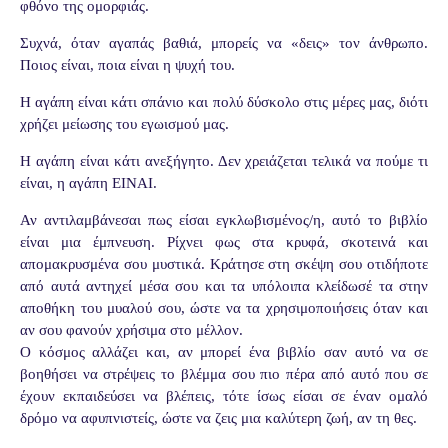
φθόνο της ομορφιάς.
Συχνά, όταν αγαπάς βαθιά, μπορείς να «δεις» τον άνθρωπο.
Ποιος είναι, ποια είναι η ψυχή του.
Η αγάπη είναι κάτι σπάνιο και πολύ δύσκολο στις μέρες μας, διότι
χρήζει μείωσης του εγωισμού μας.
Η αγάπη είναι κάτι ανεξήγητο. Δεν χρειάζεται τελικά να πούμε τι
είναι, η αγάπη ΕΙΝΑΙ.
Αν αντιλαμβάνεσαι πως είσαι εγκλωβισμένος/η, αυτό το βιβλίο
είναι μια έμπνευση. Ρίχνει φως στα κρυφά, σκοτεινά και
απομακρυσμένα σου μυστικά. Κράτησε στη σκέψη σου οτιδήποτε
από αυτά αντηχεί μέσα σου και τα υπόλοιπα κλείδωσέ τα στην
αποθήκη του μυαλού σου, ώστε να τα χρησιμοποιήσεις όταν και
αν σου φανούν χρήσιμα στο μέλλον.
Ο κόσμος αλλάζει και, αν μπορεί ένα βιβλίο σαν αυτό να σε
βοηθήσει να στρέψεις το βλέμμα σου πιο πέρα από αυτό που σε
έχουν εκπαιδεύσει να βλέπεις, τότε ίσως είσαι σε έναν ομαλό
δρόμο να αφυπνιστείς, ώστε να ζεις μια καλύτερη ζωή, αν τη θες.