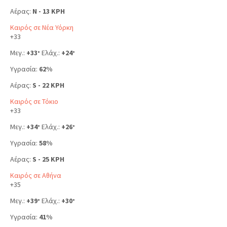
Αέρας:
N - 13 KPH
Καιρός σε Νέα Υόρκη
+
33
Μεγ.:
+
33
Ελάχ.:
+
24
°
°
Υγρασία:
62%
Αέρας:
S - 22 KPH
Καιρός σε Τόκιο
+
33
Μεγ.:
+
34
Ελάχ.:
+
26
°
°
Υγρασία:
58%
Αέρας:
S - 25 KPH
Καιρός σε Αθήνα
+
35
Μεγ.:
+
39
Ελάχ.:
+
30
°
°
Υγρασία:
41%