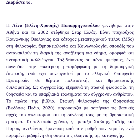
Διαβάστε το.
Η
Λένα (Ελένη-Χρυσηίς) Παπαρρηγοπούλου
γεννήθηκε στην
Αθήνα και το 2002 στέφθηκε Σταρ Ελλάς. Είναι πτυχιούχος
Κοινωνικής Θεολογίας και κάτοχος μεταπτυχιακού τίτλου (
MSc
)
στη Φιλοσοφία, Θρησκειολογία και Κοινωνιολογία, σπουδές που
αντανακλούν τη διαρκή της αναζήτηση για νόημα, ομορφιά και
πνευματική καλλιέργεια. Ταξιδεύοντας σε πέντε ηπείρους, έχει
συνδυάσει την εσωτερική μεταμόρφωση με τη δημιουργική
έκφραση, ενώ έχει συνεργαστεί με το ελληνικό Υπουργείο
Εξωτερικών σε θέματα πολιτιστικής και θρησκευτικής
διπλωματίας. Ως συγγραφέας, εξερευνά τη στωική φιλοσοφία, τη
θρησκεία και τα υπαρξιακά ερωτήματα του σύγχρονου ανθρώπου.
Το πρώτο της βιβλίο, Στωική Φιλοσοφία της Θρησκείας
(Εκδόσεις Πεδίο, 2020), παρουσιάζει με σαφήνεια τις βασικές
αρχές του στωικισμού και τη σύνδεσή τους με τη θρησκευτική
εμπειρία. Τα τελευταία χρόνια, ζει μεταξύ Χαβάης, Ταϊτής και
Πάρου, αντλώντας έμπνευση από τον ρυθμό των νησιών, ενώ
παραμένει ριζωμένη στη σοφία της ελληνικής της καταγωγής.