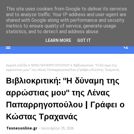
This site uses cookies from Google to deliver its services
and to analyze traffic. Your IP address and user-agent are
shared with Google along with performance and security
metrics to ensure quality of service, generate usage
statistics, and to detect and address abuse.
LEARN MORE
GOT IT
Αρχική σελίδα
ΛΕΝΑ ΠΑΠΑΡΗΓΟΠΟΥΛΟΥ
Βιβλιοκριτική: "Η δύναμη της
αρρώστιας μου" της Λένας Παπαρρηγοπούλου | Γράφει ο Κώστας Τραχανάς
Βιβλιοκριτική: "Η δύναμη της
αρρώστιας μου" της Λένας
Παπαρρηγοπούλου | Γράφει ο
Κώστας Τραχανάς
Texnesοnline.gr
Ιανουαρίου 29, 2026