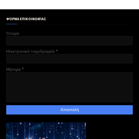
ΦΌΡΜΑ ΕΠΙΚΟΙΝΩΝΊΑΣ
Όνομα
Ηλεκτρονικό ταχυδρομείο
*
Μήνυμα
*