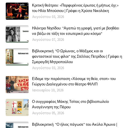
Κριτική θεάτρου: «Πορφυρένιος έρωτας ή μήπως όχι;»
του Ηλία Μπούσιου | Γράφει η Χρύσα Νικολάκη
Αυγούστου 03, 2026
Ηλέκτρα Νησίδου: "Αγαπώ τη γραφή, γιατί με βοηθάει
να βάζω σε τάξη τον εσωτερικό μου κόσμο"
Αυγούστου 07, 2026
Βιβλιοκριτική: "Ο Ωρίωνας, ο Μάξιμος και οι
φανταστικοί τους φίλοι" της Στέλλας Πετρίδου | Γράφει η
Σμαραγδή Μητροπούλου
Αυγούστου 03, 2026
Είδαμε την παράσταση «Χάσαμε τη θεία, στοπ» του
Γιώργου Διαλεγμένου στο θέατρο ΦΙΛΙΠ
Ιανουαρίου 10, 2026
Ο συγγραφέας Μάκης Τσίτας στο βιβλιοπωλείο
Αναγέννηση της Πάρου
Αυγούστου 05, 2026
Βιβλιοκριτική: "Ο ήλιος πάγωσε" του Ακύλα Άρωνα |