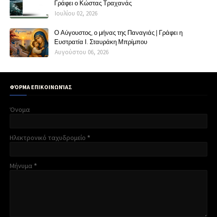
Γράφει ο Κώστας Τραχανάς
Ιουλίου 02, 2026
Ο Αύγουστος, ο μήνας της Παναγιάς | Γράφει η
Ευστρατία Ι. Σταυράκη Μπρίμπου
Αυγούστου 06, 2026
ΦΌΡΜΑ ΕΠΙΚΟΙΝΩΝΊΑΣ
Όνομα
Ηλεκτρονικό ταχυδρομείο
*
Μήνυμα
*