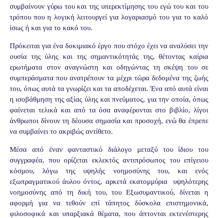
συμβαίνουν γύρω του και της υπερεκτίμησης του εγώ του και του
τρόπου που η λογική λειτουργεί για λογαριασμό του για το καλό
ίσως ή και για το κακό του.
Πρόκειται για ένα δοκιμιακό έργο που στόχο έχει να αναλύσει την
ουσία της ύλης και της σημαντικότητάς της, θέτοντας καίρια
ερωτήματα στον αναγνώστη και οδηγώντας τη σκέψη του σε
συμπεράσματα που ανατρέπουν τα μέχρι τώρα δεδομένα της ζωής
του, όπως αυτά τα γνωρίζει και τα αποδέχεται. Ένα από αυτά είναι
η ισοβάθμηση της αξίας ύλης και πνεύματος, για την οποία, όπως
φαίνεται τελικά και από τα όσα αναφέρονται στο βιβλίο, λίγοι
άνθρωποι δίνουν τη δέουσα σημασία και προσοχή, ενώ θα έπρεπε
να συμβαίνει το ακριβώς αντίθετο.
Μέσα από έναν φανταστικό διάλογο μεταξύ του ίδιου του
συγγραφέα, που ορίζεται εκλεκτός αντιπρόσωπος του επίγειου
κόσμου, λόγω της υψηλής νοημοσύνης του, και ενός
εξωπραγματικού άυλου όντος, αρκετά εκατομμύρια
υψηλότερης
νοημοσύνης από τη δική του, του Εξωσυμαντικού, δίνεται η
αφορμή για να τεθούν επί τάπητος δύσκολα επιστημονικά,
φιλοσοφικά και υπαρξιακά θέματα, που άπτονται εκτενέστερης