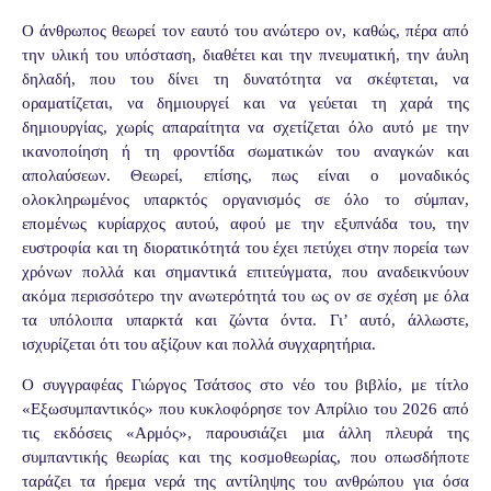
Ο άνθρωπος θεωρεί τον εαυτό του ανώτερο ον, καθώς, πέρα από
την υλική του υπόσταση, διαθέτει και την πνευματική, την άυλη
δηλαδή, που του δίνει τη δυνατότητα να σκέφτεται, να
οραματίζεται, να δημιουργεί και να γεύεται τη χαρά της
δημιουργίας, χωρίς απαραίτητα να σχετίζεται όλο αυτό με την
ικανοποίηση ή τη φροντίδα σωματικών του αναγκών και
απολαύσεων. Θεωρεί, επίσης, πως είναι ο μοναδικός
ολοκληρωμένος υπαρκτός οργανισμός σε όλο το σύμπαν,
επομένως κυρίαρχος αυτού, αφού με την εξυπνάδα του, την
ευστροφία και τη διορατικότητά του έχει πετύχει στην πορεία των
χρόνων πολλά και σημαντικά επιτεύγματα, που αναδεικνύουν
ακόμα περισσότερο την ανωτερότητά του ως ον σε σχέση με όλα
τα υπόλοιπα υπαρκτά και ζώντα όντα. Γι’ αυτό, άλλωστε,
ισχυρίζεται ότι του αξίζουν και πολλά συγχαρητήρια.
Ο συγγραφέας Γιώργος Τσάτσος στο νέο του βιβλίο, με τίτλο
«Εξωσυμπαντικός» που κυκλοφόρησε τον Απρίλιο του 2026 από
τις εκδόσεις «Αρμός», παρουσιάζει μια άλλη πλευρά της
συμπαντικής θεωρίας και της κοσμοθεωρίας, που οπωσδήποτε
ταράζει τα ήρεμα νερά της αντίληψης του ανθρώπου για όσα