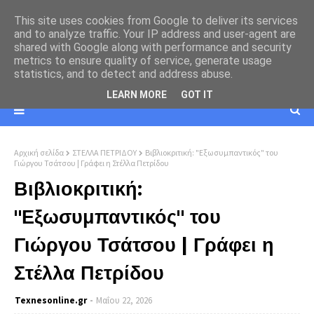
This site uses cookies from Google to deliver its services
and to analyze traffic. Your IP address and user-agent are
shared with Google along with performance and security
metrics to ensure quality of service, generate usage
statistics, and to detect and address abuse.
LEARN MORE
GOT IT
Αρχική σελίδα
ΣΤΕΛΛΑ ΠΕΤΡΙΔΟΥ
Βιβλιοκριτική: "Εξωσυμπαντικός" του
Γιώργου Τσάτσου | Γράφει η Στέλλα Πετρίδου
Βιβλιοκριτική:
"Εξωσυμπαντικός" του
Γιώργου Τσάτσου | Γράφει η
Στέλλα Πετρίδου
Texnesοnline.gr
Μαΐου 22, 2026