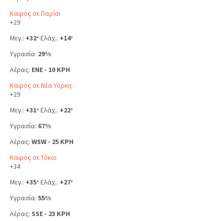
Καιρός σε Παρίσι
+
29
Μεγ.:
+
32
Ελάχ.:
+
14
°
°
Υγρασία:
29%
Αέρας:
ENE - 10 KPH
Καιρός σε Νέα Υόρκη
+
29
Μεγ.:
+
31
Ελάχ.:
+
22
°
°
Υγρασία:
67%
Αέρας:
WSW - 25 KPH
Καιρός σε Τόκιο
+
34
Μεγ.:
+
35
Ελάχ.:
+
27
°
°
Υγρασία:
55%
Αέρας:
SSE - 23 KPH