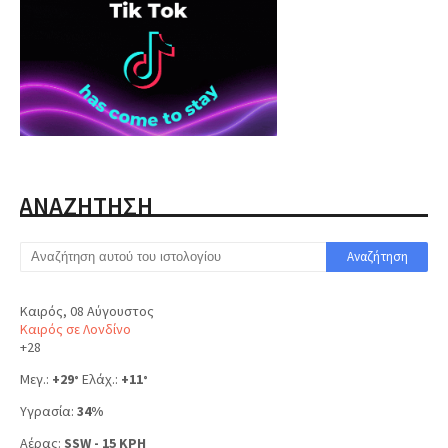
ΑΝΑΖΗΤΗΣΗ
Καιρός, 08 Αύγουστος
Καιρός σε Λονδίνο
+
28
Μεγ.:
+
29
Ελάχ.:
+
11
°
°
Υγρασία:
34%
Αέρας:
SSW - 15 KPH