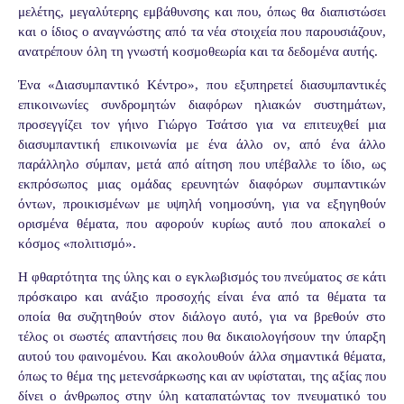
μελέτης, μεγαλύτερης εμβάθυνσης και που, όπως θα διαπιστώσει
και ο ίδιος ο αναγνώστης από τα νέα στοιχεία που παρουσιάζουν,
ανατρέπουν όλη τη γνωστή κοσμοθεωρία και τα δεδομένα αυτής.
Ένα «Διασυμπαντικό Κέντρο», που εξυπηρετεί διασυμπαντικές
επικοινωνίες συνδρομητών διαφόρων ηλιακών συστημάτων,
προσεγγίζει τον γήινο Γιώργο Τσάτσο για να επιτευχθεί μια
διασυμπαντική επικοινωνία με ένα άλλο ον, από ένα άλλο
παράλληλο σύμπαν, μετά από αίτηση που υπέβαλλε το ίδιο, ως
εκπρόσωπος μιας ομάδας ερευνητών διαφόρων συμπαντικών
όντων, προικισμένων με υψηλή νοημοσύνη, για να εξηγηθούν
ορισμένα θέματα, που αφορούν κυρίως αυτό που αποκαλεί ο
κόσμος «πολιτισμό».
Η φθαρτότητα της ύλης και ο εγκλωβισμός του πνεύματος σε κάτι
πρόσκαιρο και ανάξιο προσοχής είναι ένα από τα θέματα τα
οποία θα συζητηθούν στον διάλογο αυτό, για να βρεθούν στο
τέλος οι σωστές απαντήσεις που θα δικαιολογήσουν την ύπαρξη
αυτού του φαινομένου. Και ακολουθούν άλλα σημαντικά θέματα,
όπως το θέμα της μετενσάρκωσης και αν υφίσταται, της αξίας που
δίνει ο άνθρωπος στην ύλη καταπατώντας τον πνευματικό του