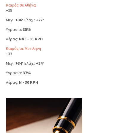
Καιρός σε Αθήνα
+
35
Μεγ.:
+
36
Ελάχ.:
+
27
°
°
Υγρασία:
35%
Αέρας:
NNE - 31 KPH
Καιρός σε Μυτιλήνη
+
33
Μεγ.:
+
34
Ελάχ.:
+
24
°
°
Υγρασία:
37%
Αέρας:
N - 30 KPH