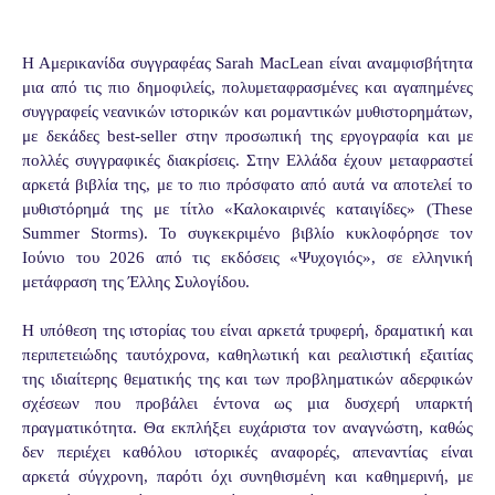
Η Αμερικανίδα συγγραφέας Sarah MacLean είναι αναμφισβήτητα
μια από τις πιο δημοφιλείς, πολυμεταφρασμένες και αγαπημένες
συγγραφείς νεανικών ιστορικών και ρομαντικών μυθιστορημάτων,
με δεκάδες best-seller στην προσωπική της εργογραφία και με
πολλές συγγραφικές διακρίσεις. Στην Ελλάδα έχουν μεταφραστεί
αρκετά βιβλία της, με το πιο πρόσφατο από αυτά να αποτελεί το
μυθιστόρημά της με τίτλο «Καλοκαιρινές καταιγίδες» (These
Summer Storms). Το συγκεκριμένο βιβλίο κυκλοφόρησε τον
Ιούνιο του 2026 από τις εκδόσεις «Ψυχογιός», σε ελληνική
μετάφραση της Έλλης Συλογίδου.
Η υπόθεση της ιστορίας του είναι αρκετά τρυφερή, δραματική και
περιπετειώδης ταυτόχρονα, καθηλωτική και ρεαλιστική εξαιτίας
της ιδιαίτερης θεματικής της και των προβληματικών αδερφικών
σχέσεων που προβάλει έντονα ως μια δυσχερή υπαρκτή
πραγματικότητα. Θα εκπλήξει ευχάριστα τον αναγνώστη, καθώς
δεν περιέχει καθόλου ιστορικές αναφορές, απεναντίας είναι
αρκετά σύγχρονη, παρότι όχι συνηθισμένη και καθημερινή, με