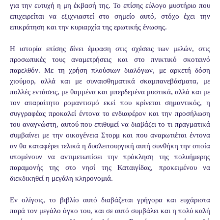
για την ευτυχή η μη έκβασή της. Το επίσης εύλογο μυστήριο που
επιχειρείται να εξιχνιαστεί στο σημείο αυτό, στόχο έχει την
επικράτηση και την κυριαρχία της ερωτικής ένωσης.
Η ιστορία επίσης δίνει έμφαση στις σχέσεις των μελών, στις
προσωπικές τους αναμετρήσεις και στο πνικτικό σκοτεινό
παρελθόν. Με τη χρήση πλούσιων διαλόγων, με αρκετή δόση
χιούμορ, αλλά και με συναισθηματικά σκαμπανεβάσματα, με
πολλές εντάσεις, με θαμμένα και μπερδεμένα μυστικά, αλλά και με
τον απαραίτητο ρομαντισμό εκεί που κρίνεται σημαντικός, η
συγγραφέας προκαλεί έντονα το ενδιαφέρον και την προσήλωση
του αναγνώστη, αυτού που επιθυμεί να διαβάζει το τι πραγματικά
συμβαίνει με την οικογένεια Στορμ και που αναρωτιέται έντονα
αν θα καταφέρει τελικά η δυσλειτουργική αυτή συνθήκη την οποία
υπομένουν να αντιμετωπίσει την πρόκληση της πολυήμερης
παραμονής της στο νησί της Καταιγίδας, προκειμένου να
διεκδικηθεί η μεγάλη κληρονομιά.
Εν ολίγοις, το βιβλίο αυτό διαβάζεται γρήγορα και ευχάριστα
παρά τον μεγάλο όγκο του, και σε αυτό συμβάλει και η πολύ καλή