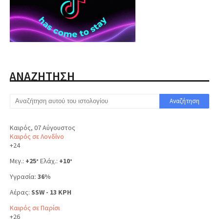
ΑΝΑΖΗΤΗΣΗ
Καιρός, 07 Αύγουστος
Καιρός σε Λονδίνο
+
24
Μεγ.:
+
25
Ελάχ.:
+
10
°
°
Υγρασία:
36%
Αέρας:
SSW - 13 KPH
Καιρός σε Παρίσι
+
26