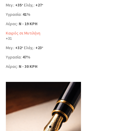
Μεγ.:
+
35
Ελάχ.:
+
27
°
°
Υγρασία:
41%
Αέρας:
N - 19 KPH
Καιρός σε Μυτιλήνη
+
31
Μεγ.:
+
32
Ελάχ.:
+
23
°
°
Υγρασία:
47%
Αέρας:
N - 30 KPH