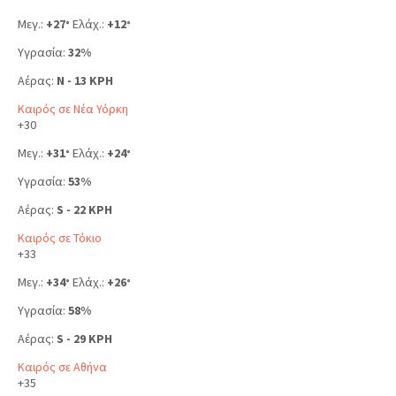
Μεγ.:
+
27
Ελάχ.:
+
12
°
°
Υγρασία:
32%
Αέρας:
N - 13 KPH
Καιρός σε Νέα Υόρκη
+
30
Μεγ.:
+
31
Ελάχ.:
+
24
°
°
Υγρασία:
53%
Αέρας:
S - 22 KPH
Καιρός σε Τόκιο
+
33
Μεγ.:
+
34
Ελάχ.:
+
26
°
°
Υγρασία:
58%
Αέρας:
S - 29 KPH
Καιρός σε Αθήνα
+
35