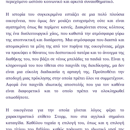
περιεχόμενο ωστόσο κοινωνικό και αρκετά συναισθηματικό.
Η ιστορία του συγκεκριμένα εστιάζει σε μια πολύ πλούσια
οικογένεια, που όμως δεν μοιάζει ευτυχισμένη ούτε και είναι
αγαπημένη όπως θα περίμενε κανείς. Διακρίνεται στους κόλπους
της ένα δυσλειτουργικό χάος, που καθιστά την ατμόσφαιρα γύρω
της αποπνικτική και δυσάρεστη. Μια ατμόσφαιρα που διασπά και
απομακρύνει τα μέλη της από τον πυρήνα της οικογένειας, μέχρι
να προκύψει ο θάνατος του δεσποτικού πατέρα και το άνοιγμα της
διαθήκης του, που βάζει σε νέους μπελάδες τα παιδιά του. Είναι η
κληρονομιά του που τίθεται στο παιχνίδι της διεκδίκησης, μα δεν
είναι μια εύκολη διαδικασία η αρπαγή της. Προϋποθέτει την
αποδοχή μιας πρόκλησης στην οποία πρέπει όλοι να συμμετέχουν.
Αφορά ένα παιχνίδι ιδιωτικής αποστολής που για τον καθένα
είναι διαφορετικό και το οποίο πρέπει να ολοκληρωθεί
οπωσδήποτε.
Η οικογένεια για την οποία γίνεται λόγος φέρει το
χαρακτηριστικό επίθετο Στορμ, που στα αγγλικά σημαίνει
καταιγίδα. Καθόλου τυχαία η επιλογή του, όπως και η επιλογή
του τίτλου του βιβλίου, καθώς πράγματι το ιδιωτικό νησί της