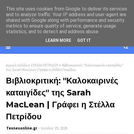
This site uses cookies from Google to deliver its services
and to analyze traffic. Your IP address and user-agent are
shared with Google along with performance and security
metrics to ensure quality of service, generate usage
statistics, and to detect and address abuse.
LEARN MORE
GOT IT
Αρχική σελίδα
ΣΤΕΛΛΑ ΠΕΤΡΙΔΟΥ
Βιβλιοκριτική: "Καλοκαιρινές καταιγίδες"
της Sarah MacLean | Γράφει η Στέλλα Πετρίδου
Βιβλιοκριτική: "Καλοκαιρινές
καταιγίδες" της Sarah
MacLean | Γράφει η Στέλλα
Πετρίδου
Texnesοnline.gr
Ιουνίου 29, 2026