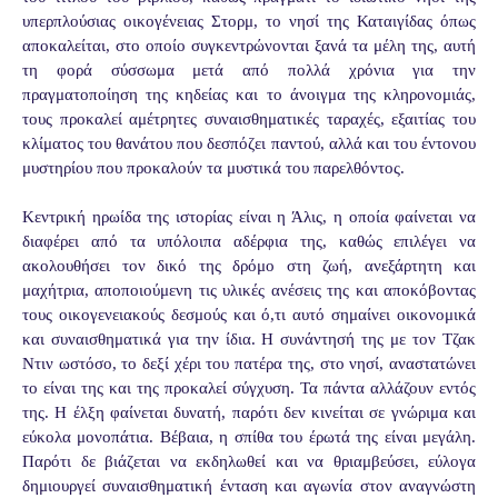
υπερπλούσιας οικογένειας Στορμ, το νησί της Καταιγίδας όπως
αποκαλείται, στο οποίο συγκεντρώνονται ξανά τα μέλη της, αυτή
τη φορά σύσσωμα μετά από πολλά χρόνια για την
πραγματοποίηση της κηδείας και το άνοιγμα της κληρονομιάς,
τους προκαλεί αμέτρητες συναισθηματικές ταραχές, εξαιτίας του
κλίματος του θανάτου που δεσπόζει παντού, αλλά και του έντονου
μυστηρίου που προκαλούν τα μυστικά του παρελθόντος.
Κεντρική ηρωίδα της ιστορίας είναι η Άλις, η οποία φαίνεται να
διαφέρει από τα υπόλοιπα αδέρφια της, καθώς επιλέγει να
ακολουθήσει τον δικό της δρόμο στη ζωή, ανεξάρτητη και
μαχήτρια, αποποιούμενη τις υλικές ανέσεις της και αποκόβοντας
τους οικογενειακούς δεσμούς και ό,τι αυτό σημαίνει οικονομικά
και συναισθηματικά για την ίδια. Η συνάντησή της με τον Τζακ
Ντιν ωστόσο, το δεξί χέρι του πατέρα της, στο νησί, αναστατώνει
το είναι της και της προκαλεί σύγχυση. Τα πάντα αλλάζουν εντός
της. Η έλξη φαίνεται δυνατή, παρότι δεν κινείται σε γνώριμα και
εύκολα μονοπάτια. Βέβαια, η σπίθα του έρωτά της είναι μεγάλη.
Παρότι δε βιάζεται να εκδηλωθεί και να θριαμβεύσει, εύλογα
δημιουργεί συναισθηματική ένταση και αγωνία στον αναγνώστη