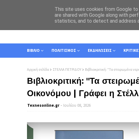
This site uses cookies from Google to d
are shared with Google along with perf
statistics, and to detect and address 
ΑΡΧΙΚΗ
ΣΧΕΤΙΚΑ
ΕΠΙΚΟΙΝΩΝΙΑ
ΒΙΒΛΙΟ
ΠΟΛΙΤΙΣΜΟΣ
ΕΚΔΗΛΩΣΕΙΣ
ΚΡΙΤΙΚΕ
Αρχική σελίδα
ΣΤΕΛΛΑ ΠΕΤΡΙΔΟΥ
Βιβλιοκριτική: "Τα στειρωμένα νερ
Βιβλιοκριτική: "Τα στειρωμ
Οικονόμου | Γράφει η Στέλ
Texnesοnline.gr
Ιουλίου 08, 2026