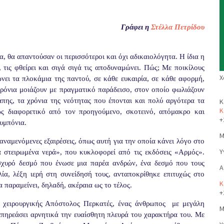
Γράφει η
Στέλλα Πετρίδου
, θα απαντούσαν οι περισσότεροι και όχι αδικαιολόγητα. Η ίδια η
 τις φθείρει και σιγά σιγά τις αποδυναμώνει. Πώς; Με ποικίλους
Χ
ώνει τα πλοκάμια της παντού, σε κάθε ευκαιρία, σε κάθε αφορμή,
 χρόνια μοιάζουν με πραγματικό παράδεισο, στον οποίο φωλιάζουν
άπης, τα χρόνια της νεότητας που έπονται και πολύ αργότερα τα
Κ
Κ
ώς διαφορετικό από τον προηγούμενο, σκοτεινό, απόμακρο και
+
συμπόνια.
Μ
αναμενόμενες εξαιρέσεις, όπως αυτή για την οποία κάνει λόγο στο
Υ
 στειρωμένα νερά», που κυκλοφορεί από τις εκδόσεις «Αρμός».
ισχυρό δεσμό που ένωσε μια παρέα ανδρών, ένα δεσμό που τους
Α
λία, λέξη ιερή στη συνείδησή τους, ανταποκρίθηκε επιτυχώς στο
Κ
α παραμείνει, δηλαδή, ακέραια ως το τέλος.
+
ς χειρουργικής Απόστολος Περκατές, ένας άνθρωπος
με μεγάλη
Μ
 επηρεάσει αρνητικά την ευαίσθητη πλευρά του χαρακτήρα του. Με