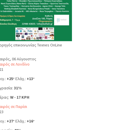
ορηγός επικοινωνίας Texnes OnLine
αιρός, 06 Αύγουστος
αιρός σε Λονδίνο
21
εγ.:
+
25
Ελάχ.:
+
13
°
°
γρασία:
31%
έρας:
W - 17 KPH
αιρός σε Παρίσι
23
εγ.:
+
27
Ελάχ.:
+
16
°
°