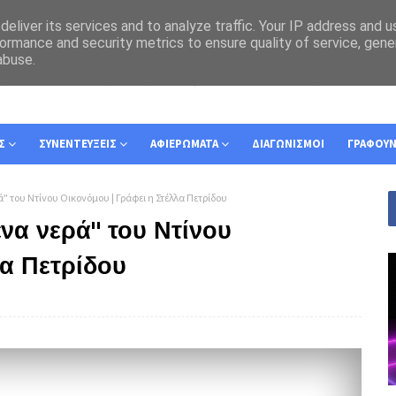
eliver its services and to analyze traffic. Your IP address and 
ormance and security metrics to ensure quality of service, gen
abuse.
Σ
ΣΥΝΕΝΤΕΥΞΕΙΣ
ΑΦΙΕΡΩΜΑΤΑ
ΔΙΑΓΩΝΙΣΜΟΙ
ΓΡΑΦΟΥ
ά" του Ντίνου Οικονόμου | Γράφει η Στέλλα Πετρίδου
ένα νερά" του Ντίνου
λα Πετρίδου