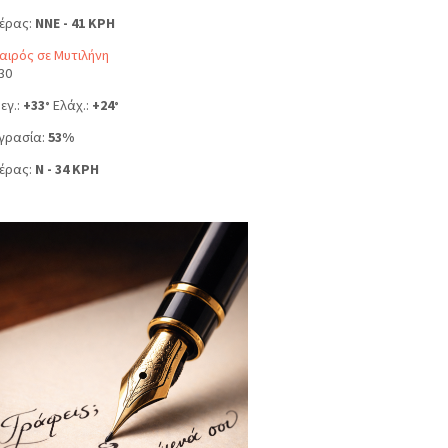
έρας:
NNE - 41 KPH
αιρός σε Μυτιλήνη
30
εγ.:
+
33
Ελάχ.:
+
24
°
°
γρασία:
53%
έρας:
N - 34 KPH