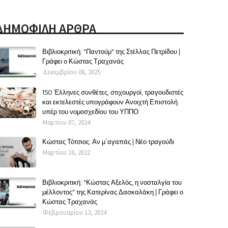
ΔΗΜΟΦΙΛΗ ΑΡΘΡΑ
Βιβλιοκριτική: "Παντούμ" της Στέλλας Πετρίδου |
Γράφει ο Κώστας Τραχανάς
Δεκεμβρίου 08, 2025
150 Έλληνες συνθέτες, στιχουργοί, τραγουδιστές
και εκτελεστές υπογράφουν Ανοιχτή Επιστολή
υπέρ του νομοσχεδίου του ΥΠΠΟ
Μαρτίου 07, 2024
Κώστας Τότσιος: Αν μ΄αγαπάς | Νέο τραγούδι
Μαρτίου 18, 2022
Βιβλιοκριτική: "Κώστας Αξελός, η νοσταλγία του
μέλλοντος" της Κατερίνας Δασκαλάκη | Γράφει ο
Κώστας Τραχανάς
Φεβρουαρίου 13, 2024