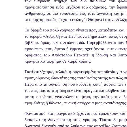
την έμπρακτη στήριξη των δύο παιδικών του φίλ
πραγματοποίηση ενός μεγάλου του οράματος, την ίδρυση
ανθρώπους, σε μια τοποθεσία έως τότε άγνωστη και μη 
φυσικής ομορφιάς. Τυχαία επιλογή; Θα φανεί στην εξέλιξη
Το όραμά του πολύ γρήγορα γίνεται πραγματικότητα και,
το ίδρυμα «Ασφαλή και Περήφανα Γηρατειά», όπως ονομά
βιβλίου, όμως, δεν τελειώνει εδώ. Παρεμβάλλονται σαν 
προσώπων, που, άμεσα ή έμμεσα, σχετίζονται με την κεντ
οράματος του Απόστολου Περκατέ, η ίδρυση και λειτου
πραγματικό τόλμημα σε καιρό κρίσης.
Γιατί επιλέχτηκε, τελικά, η συγκεκριμένη τοποθεσία για να
προηγούμενος ιδιοκτήτης της τοποθεσίας αυτής και πώς συ
Πέρα από τη συγκίνηση που κρύβει η κοινή πορεία των τ
το, πως τίποτα στη ζωή δεν είναι πραγματικά αληθινό κ
με τη σειρά του γιγαντώνει το ψέμα, την απάτη, την ιδ
προμελέτης ή θάνατο, φυσική απόρροια μιας αναπάντεχης
Φανταστικό και πραγματικό έρχονται να εμπλακούν και 
διακρίνει τη διαχωριστική τους γραμμή. Τίποτα δε μοι
ζωντανοί ξυπνούν από το λήθαργο της απραξίας, ζητώντα