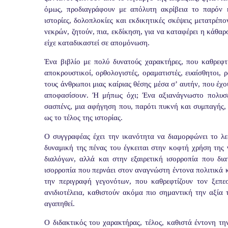
όμως, προδιαγράφουν με απόλυτη ακρίβεια το παρόν κα
ιστορίες, δολοπλοκίες και εκδικητικές σκέψεις μετατρέπ
νεκρών, ζητούν, πια, εκδίκηση, για να καταφέρει η κάθαρ
είχε καταδικαστεί σε απομόνωση.
Ένα βιβλίο με πολύ δυνατούς χαρακτήρες, που καθρεφτί
αποκρουστικοί, ορθολογιστές, οραματιστές, ευαίσθητοι, ρο
τους άνθρωποι μιας καίριας θέσης μέσα σ’ αυτήν, που έχο
αποφασίσουν. Ή μήπως όχι; Ένα αξιανάγνωστο πολυσέ
σασπένς, μια αφήγηση που, παρότι πυκνή και συμπαγής,
ως το τέλος της ιστορίας.
Ο συγγραφέας έχει την ικανότητα να διαμορφώνει το λε
δυναμική της πένας του έγκειται στην κοφτή χρήση της
διαλόγων, αλλά και στην εξαιρετική ισορροπία που δια
ισορροπία που περνάει στον αναγνώστη έντονα πολιτικά
την περιγραφή γεγονότων, που καθρεφτίζουν τον ξεπε
ανιδιοτέλεια, καθιστούν ακόμα πιο σημαντική την αξία 
αγαπηθεί.
Ο διδακτικός του χαρακτήρας, τέλος, καθιστά έντονη τ