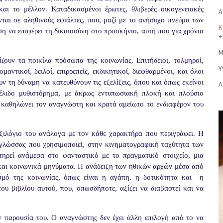
ι το μέλλον. Καταδικασμένοι έρωτες, θλιβερές οικογενειακές
Α
ονται σε αληθινούς εφιάλτες, που, μαζί με το ανήσυχο πνεύμα των
Κ
ση να επιφέρει τη δικαιοσύνη στο προσκήνιο, αυτή που για χρόνια
+
Μ
ζουν τα ποικίλα πρόσωπα της κοινωνίας. Επιτήδειοι, τολμηροί,
Υ
μαντικοί, δειλοί, επιρρεπείς, εκδικητικοί, διεφθαρμένοι, και όλοι
υν τη δύναμη να κατευθύνουν τις εξελίξεις, όπου και όπως εκείνοι
Α
λιδο μυθιστόρημα, με άκρως εντυπωσιακή πλοκή και πλούσιο
 καθηλώνει τον αναγνώστη και κρατά αμείωτο το ενδιαφέρον του
ξιλόγιο του ανάλογα με τον κάθε χαρακτήρα που περιγράφει. Η
 γλώσσας που χρησιμοποιεί, στην κινηματογραφική ταχύτητα των
τηρεί ανάμεσα στο φανταστικό με το πραγματικό στοιχείο, μια
 και κοινωνικά μηνύματα. Η ανάδειξη των ηθικών αρχών μέσα από
σμό της κοινωνίας, όπως είναι η αγάπη, η δοτικότητα και
η
του βιβλίου αυτού, που, οπωσδήποτε, αξίζει να διαβαστεί και να
ην παρουσία του. Ο αναγνώστης δεν έχει άλλη επιλογή από το να