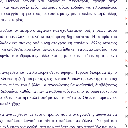
Υ
ων, Πέτρου Ζερβού και Μερκούρη Απένταρου, προέβη στην
 και λειτουργία ενός πρότυπου οίκου ευζωίας για ηλικιωμένους
Α
προσεγγίσιμη για τους περισσότερους, μια κουκίδα απαράμιλλης
Κ
 της ιστορίας.
+
 φυσικά, αντικείμενο μεγάλων και σχολαστικών συζητήσεων, αφού
Μ
στηκε, έλαβε εκτενή κι απρόσμενη δημοσιότητα. Η ιστορία του
Υ
διαδοχικές σκηνές από κινηματογραφική ταινία κι άλλες ιστορίες
ρική υπόθεση, που είναι, όπως αναφέρθηκε, η πραγματοποίηση του
Α
ργία του ιδρύματος, αλλά και η μετέπειτα επέκταση του, ένα
Κ
+
 ανεγερθεί και να λειτουργήσει το ίδρυμα; Τι ρόλο διαδραματίζει ο
Μ
νδέεται η ζωή του με τις ζωές των υπόλοιπων ηρώων της ιστορίας;
Υ
ριών φίλων του βιβλίου, ο αναγνώστης θα αισθανθεί, διαβάζοντάς
αι δεδομένο, καθώς τα πάντα καθοδηγούνται από το συμφέρον, που
Α
ιοτέλεια, και προκαλεί ακόμα και το θάνατο. Θάνατο, άραγε, εκ
Κ
 κατάληξης;
+
να αναμειχθούν με τέτοιο τρόπο, που ο αναγνώστης αδυνατεί να
Μ
άζει απόλυτα λογικό και τίποτα απόλυτα παράλογο. Νεκροί και
Υ
ς εκδίκηση για εγκλήματα που τελέστηκαν στο παρελθόν και που,