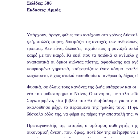
Σελίδες: 586
Εκδόσεις: Αρμός
Υπάρχουν, άραγε, φιλίες που αντέχουν στο χρόνο; Δύσκολα
ζωή, πολλές φορές, δοκιμάζει τις αντοχές των ανθρώπων,
τρόπους. Δεν είναι, άλλωστε, τυχαίο πως η μοναξιά απλ
καιρό με τον καιρό. Κι εκεί, που τα παιδικά κι ανέμελα
αναπαυτικά οι όρκοι αιώνιας πίστης, αφοσίωσης και αγ
κουρασμένα γηρατειά, καθρεφτίζουν έναν κόσμο εντελ
καχύποπτο, δίχως σταλιά ευαισθησία κι ανθρωπιά, δίχως 
Φυσικά, σε όλους τους κανόνες της ζωής υπάρχουν και οι 
νέο του μυθιστόρημα ο Ντίνος Οικονόμου, με τίτλο «Τα
Συγκεκριμένα, στο βιβλίο του θα διαβάσουμε για τον 
ακολούθησε μέχρι το περασμένο της ηλικίας τους. Η φι
δύσκολο ρόλο της, να φέρει εις πέρας την αποστολή της, ν
Πρωταγωνιστής της ιστορίας ο ομότιμος καθηγητής τη
οικονομική άνεση, που, όμως, ποτέ δεν της επέτρεψε να