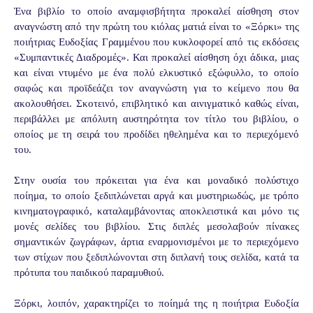
Ένα βιβλίο το οποίο αναμφισβήτητα προκαλεί αίσθηση στον
αναγνώστη από την πρώτη του κιόλας ματιά είναι το «Ξόρκι» της
ποιήτριας Ευδοξίας Γραμμένου που κυκλοφορεί από τις εκδόσεις
«Συμπαντικές Διαδρομές». Και προκαλεί αίσθηση όχι άδικα, μιας
και είναι ντυμένο με ένα πολύ ελκυστικό εξώφυλλο, το οποίο
σαφώς και προϊδεάζει τον αναγνώστη για το κείμενο που θα
ακολουθήσει. Σκοτεινό, επιβλητικό και αινιγματικό καθώς είναι,
περιβάλλει με απόλυτη αυστηρότητα τον τίτλο του βιβλίου, ο
οποίος με τη σειρά του προδίδει ηθελημένα και το περιεχόμενό
του.
Στην ουσία του πρόκειται για ένα και μοναδικό πολύστιχο
ποίημα, το οποίο ξεδιπλώνεται αργά και μυστηριωδώς, με τρόπο
κινηματογραφικό, καταλαμβάνοντας αποκλειστικά και μόνο τις
μονές σελίδες του βιβλίου. Στις διπλές μεσολαβούν πίνακες
σημαντικών ζωγράφων, άρτια εναρμονισμένοι με το περιεχόμενο
των στίχων που ξεδιπλώνονται στη διπλανή τους σελίδα, κατά τα
πρότυπα του παιδικού παραμυθιού.
Ξόρκι, λοιπόν, χαρακτηρίζει το ποίημά της η ποιήτρια Ευδοξία