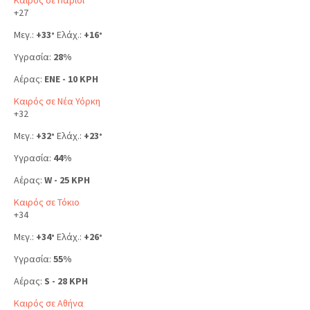
+
27
Μεγ.:
+
33
Ελάχ.:
+
16
°
°
Υγρασία:
28%
Αέρας:
ENE - 10 KPH
Καιρός σε Νέα Υόρκη
+
32
Μεγ.:
+
32
Ελάχ.:
+
23
°
°
Υγρασία:
44%
Αέρας:
W - 25 KPH
Καιρός σε Τόκιο
+
34
Μεγ.:
+
34
Ελάχ.:
+
26
°
°
Υγρασία:
55%
Αέρας:
S - 28 KPH
Καιρός σε Αθήνα