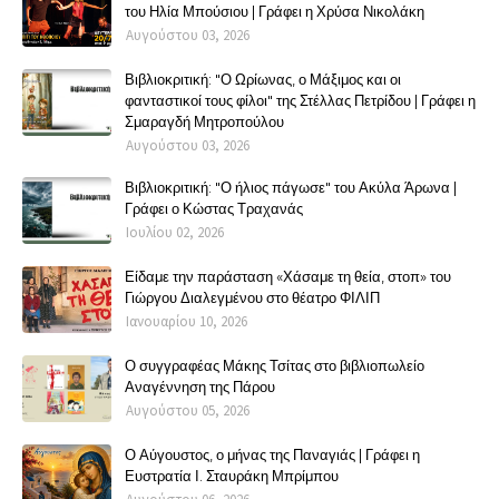
του Ηλία Μπούσιου | Γράφει η Χρύσα Νικολάκη
Αυγούστου 03, 2026
Βιβλιοκριτική: "Ο Ωρίωνας, ο Μάξιμος και οι
φανταστικοί τους φίλοι" της Στέλλας Πετρίδου | Γράφει η
Σμαραγδή Μητροπούλου
Αυγούστου 03, 2026
Βιβλιοκριτική: "Ο ήλιος πάγωσε" του Ακύλα Άρωνα |
Γράφει ο Κώστας Τραχανάς
Ιουλίου 02, 2026
Είδαμε την παράσταση «Χάσαμε τη θεία, στοπ» του
Γιώργου Διαλεγμένου στο θέατρο ΦΙΛΙΠ
Ιανουαρίου 10, 2026
Ο συγγραφέας Μάκης Τσίτας στο βιβλιοπωλείο
Αναγέννηση της Πάρου
Αυγούστου 05, 2026
Ο Αύγουστος, ο μήνας της Παναγιάς | Γράφει η
Ευστρατία Ι. Σταυράκη Μπρίμπου