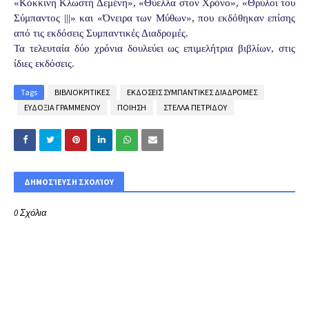
«Κόκκινη Κλωστή Δεμένη», «Θύελλα στον Χρόνο», «Θρύλοι του
Σύμπαντος |||» και «Όνειρα των Μύθων», που εκδόθηκαν επίσης
από τις εκδόσεις Συμπαντικές Διαδρομές.
Τα τελευταία δύο χρόνια δουλεύει ως επιμελήτρια βιβλίων, στις
ίδιες εκδόσεις.
Tags
ΒΙΒΛΙΟΚΡΙΤΙΚΕΣ
ΕΚΔΟΣΕΙΣ ΣΥΜΠΑΝΤΙΚΕΣ ΔΙΑΔΡΟΜΕΣ
ΕΥΔΟΞΙΑ ΓΡΑΜΜΕΝΟΥ
ΠΟΙΗΣΗ
ΣΤΕΛΛΑ ΠΕΤΡΙΔΟΥ
ΔΗΜΟΣΊΕΥΣΗ ΣΧΟΛΊΟΥ
0 Σχόλια