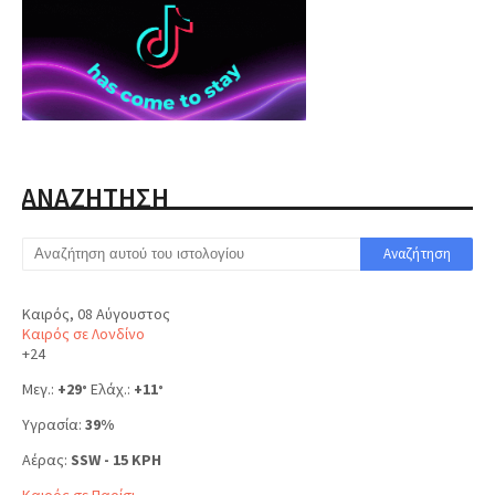
ΑΝΑΖΗΤΗΣΗ
Καιρός, 08 Αύγουστος
Καιρός σε Λονδίνο
+
24
Μεγ.:
+
29
Ελάχ.:
+
11
°
°
Υγρασία:
39%
Αέρας:
SSW - 15 KPH
Καιρός σε Παρίσι