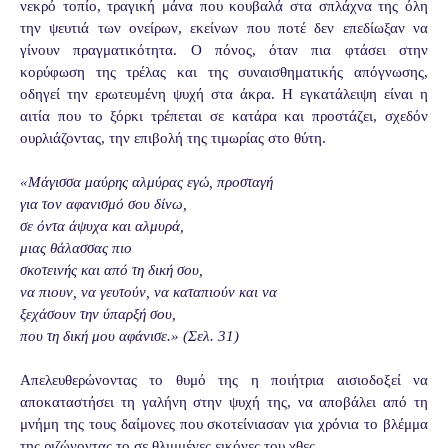
νεκρό τοπίο, τραγική μάνα που κουβαλά στα σπλάχνα της όλη
την ψευτιά των ονείρων, εκείνων που ποτέ δεν επεδίωξαν να
γίνουν πραγματικότητα. Ο πόνος, όταν πια φτάσει στην
κορύφωση της τρέλας και της συναισθηματικής απόγνωσης,
οδηγεί την ερωτευμένη ψυχή στα άκρα. Η εγκατάλειψη είναι η
αιτία που το ξόρκι τρέπεται σε κατάρα και προστάζει, σχεδόν
ουρλιάζοντας, την επιβολή της τιμωρίας στο θύτη.
«Μάγισσα μαύρης αλμύρας εγώ, προσταγή
για τον αφανισμό σου δίνω,
σε όντα άψυχα και αλμυρά,
μιας θάλασσας πιο
σκοτεινής και από τη δική σου,
να πιουν, να γευτούν, να καταπιούν και να
ξεχάσουν την ύπαρξή σου,
που τη δική μου αφάνισε.» (Σελ. 31)
Απελευθερώνοντας το θυμό της η ποιήτρια αισιοδοξεί να
αποκαταστήσει τη γαλήνη στην ψυχή της, να αποβάλει από τη
μνήμη της τους δαίμονες που σκοτείνιασαν για χρόνια το βλέμμα
της ριζώνοντας το σε θλιμμένες εικόνες του χθες.