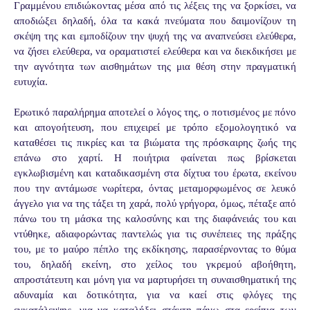
Γραμμένου επιδιώκοντας μέσα από τις λέξεις της να ξορκίσει, να
αποδιώξει δηλαδή, όλα τα κακά πνεύματα που δαιμονίζουν τη
σκέψη της και εμποδίζουν την ψυχή της να αναπνεύσει ελεύθερα,
να ζήσει ελεύθερα, να οραματιστεί ελεύθερα και να διεκδικήσει με
την αγνότητα των αισθημάτων της μια θέση στην πραγματική
ευτυχία.
Ερωτικό παραλήρημα αποτελεί ο λόγος της, ο ποτισμένος με πόνο
και απογοήτευση, που επιχειρεί με τρόπο εξομολογητικό να
καταθέσει τις πικρίες και τα βιώματα της πρόσκαιρης ζωής της
επάνω στο χαρτί. Η ποιήτρια φαίνεται πως βρίσκεται
εγκλωβισμένη και καταδικασμένη στα δίχτυα του έρωτα, εκείνου
που την αντάμωσε νωρίτερα, όντας μεταμορφωμένος σε λευκό
άγγελο για να της τάξει τη χαρά, πολύ γρήγορα, όμως, πέταξε από
πάνω του τη μάσκα της καλοσύνης και της διαφάνειάς του και
ντύθηκε, αδιαφορώντας παντελώς για τις συνέπειες της πράξης
του, με το μαύρο πέπλο της εκδίκησης, παρασέρνοντας το θύμα
του, δηλαδή εκείνη, στο χείλος του γκρεμού αβοήθητη,
απροστάτευτη και μόνη για να μαρτυρήσει τη συναισθηματική της
αδυναμία και δοτικότητα, για να καεί στις φλόγες της
εγκατάλειψης, για να καταλήξει στάχτη πάνω στα ερείπια των