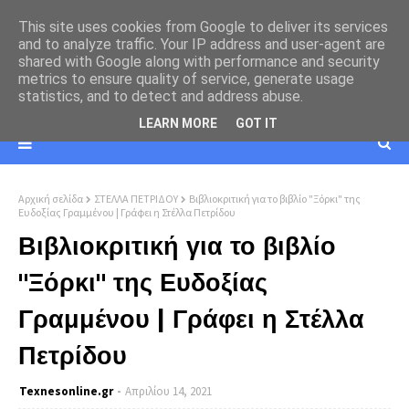
This site uses cookies from Google to deliver its services
and to analyze traffic. Your IP address and user-agent are
shared with Google along with performance and security
metrics to ensure quality of service, generate usage
statistics, and to detect and address abuse.
LEARN MORE
GOT IT
Αρχική σελίδα
ΣΤΕΛΛΑ ΠΕΤΡΙΔΟΥ
Βιβλιοκριτική για το βιβλίο "Ξόρκι" της
Ευδοξίας Γραμμένου | Γράφει η Στέλλα Πετρίδου
Βιβλιοκριτική για το βιβλίο
"Ξόρκι" της Ευδοξίας
Γραμμένου | Γράφει η Στέλλα
Πετρίδου
Texnesοnline.gr
Απριλίου 14, 2021