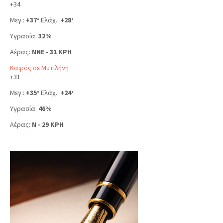
+
34
Μεγ.:
+
37
Ελάχ.:
+
28
°
°
Υγρασία:
32%
Αέρας:
NNE - 31 KPH
Καιρός σε Μυτιλήνη
+
31
Μεγ.:
+
35
Ελάχ.:
+
24
°
°
Υγρασία:
46%
Αέρας:
N - 29 KPH