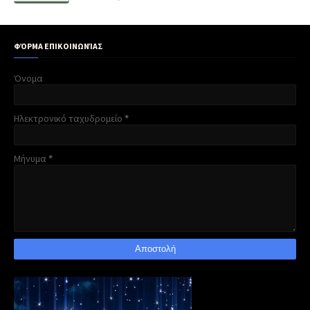
ΦΌΡΜΑ ΕΠΙΚΟΙΝΩΝΊΑΣ
Όνομα
Ηλεκτρονικό ταχυδρομείο
*
Μήνυμα
*