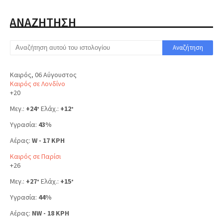
ΑΝΑΖΗΤΗΣΗ
Καιρός, 06 Αύγουστος
Καιρός σε Λονδίνο
+
20
Μεγ.:
+
24
Ελάχ.:
+
12
°
°
Υγρασία:
43%
Αέρας:
W - 17 KPH
Καιρός σε Παρίσι
+
26
Μεγ.:
+
27
Ελάχ.:
+
15
°
°
Υγρασία:
44%
Αέρας:
NW - 18 KPH