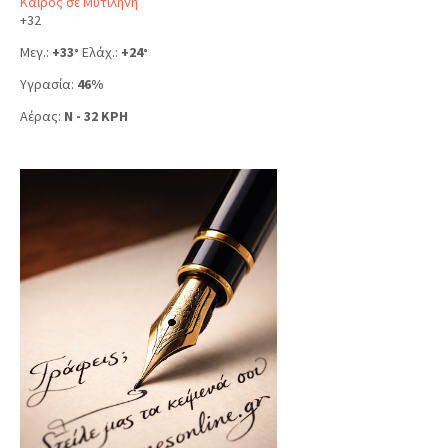
Καιρός σε Μυτιλήνη
+
32
Μεγ.:
+
33
Ελάχ.:
+
24
°
°
Υγρασία:
46%
Αέρας:
N - 32 KPH