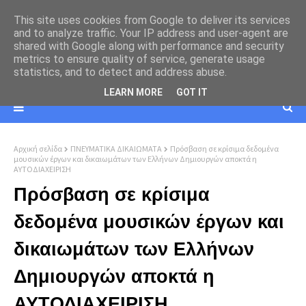
This site uses cookies from Google to deliver its services
and to analyze traffic. Your IP address and user-agent are
shared with Google along with performance and security
metrics to ensure quality of service, generate usage
statistics, and to detect and address abuse.
LEARN MORE
GOT IT
Αρχική σελίδα
ΠΝΕΥΜΑΤΙΚΑ ΔΙΚΑΙΩΜΑΤΑ
Πρόσβαση σε κρίσιμα δεδομένα
μουσικών έργων και δικαιωμάτων των Ελλήνων Δημιουργών αποκτά η
ΑΥΤΟΔΙΑΧΕΙΡΙΣΗ
Πρόσβαση σε κρίσιμα
δεδομένα μουσικών έργων και
δικαιωμάτων των Ελλήνων
Δημιουργών αποκτά η
ΑΥΤΟΔΙΑΧΕΙΡΙΣΗ