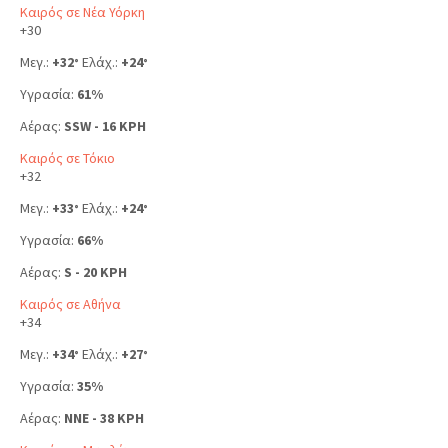
Καιρός σε Νέα Υόρκη
+
30
Μεγ.:
+
32
Ελάχ.:
+
24
°
°
Υγρασία:
61%
Αέρας:
SSW - 16 KPH
Καιρός σε Τόκιο
+
32
Μεγ.:
+
33
Ελάχ.:
+
24
°
°
Υγρασία:
66%
Αέρας:
S - 20 KPH
Καιρός σε Αθήνα
+
34
Μεγ.:
+
34
Ελάχ.:
+
27
°
°
Υγρασία:
35%
Αέρας:
NNE - 38 KPH