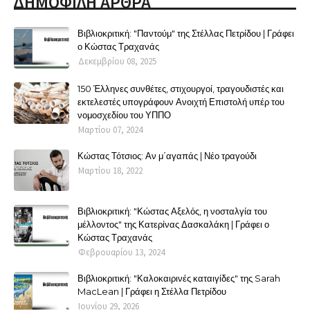
ΔΗΜΟΦΙΛΗ ΑΡΘΡΑ
Βιβλιοκριτική: "Παντούμ" της Στέλλας Πετρίδου | Γράφει
ο Κώστας Τραχανάς
Δεκεμβρίου 08, 2025
150 Έλληνες συνθέτες, στιχουργοί, τραγουδιστές και
εκτελεστές υπογράφουν Ανοιχτή Επιστολή υπέρ του
νομοσχεδίου του ΥΠΠΟ
Μαρτίου 07, 2024
Κώστας Τότσιος: Αν μ΄αγαπάς | Νέο τραγούδι
Μαρτίου 18, 2022
Βιβλιοκριτική: "Κώστας Αξελός, η νοσταλγία του
μέλλοντος" της Κατερίνας Δασκαλάκη | Γράφει ο
Κώστας Τραχανάς
Φεβρουαρίου 13, 2024
Βιβλιοκριτική: "Καλοκαιρινές καταιγίδες" της Sarah
MacLean | Γράφει η Στέλλα Πετρίδου
Ιουνίου 29, 2026