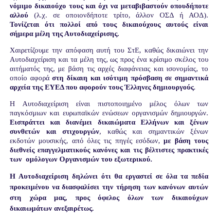
νόμιμο δικαιούχο τους και όχι να μεταβιβαστούν οπουδήποτε
αλλού
(λ.χ. σε οποιονδήποτε τρίτο, άλλον ΟΣΔ ή ΑΟΔ).
Τονίζεται ότι πολλοί από τους δικαιούχους αυτούς είναι
σήμερα μέλη της Αυτοδιαχείρισης.
Χαιρετίζουμε την απόφαση αυτή του ΣτΕ, καθώς δικαιώνει την
Αυτοδιαχείριση και τα μέλη της, ως προς ένα κρίσιμο σκέλος του
αιτήματός της, με βάση τις αρχές διαφάνειας και ισονομίας, το
οποίο αφορά
στη δίκαιη και ισότιμη πρόσβαση σε σημαντικά
αρχεία της ΕΥΕΔ που αφορούν τους Έλληνες δημιουργούς
.
Η Αυτοδιαχείριση
είναι πιστοποιημένο μέλος όλων των
παγκόσμιων και ευρωπαϊκών ενώσεων οργανισμών δημιουργών.
Εισπράττει και διανέμει δικαιώματα
Ελλήνων και ξένων
συνθετών και στιχουργών
, καθώς και σημαντικών ξένων
εκδοτών μουσικής,
από όλες τις πηγές εσόδων,
με βάση τους
διεθνείς επαγγελματικούς κανόνες και τις βέλτιστες πρακτικές
των
ομόλογων Οργανισμών του εξωτερικού.
Η Αυτοδιαχείριση δηλώνει ότι θα εργαστεί σε όλα τα πεδία
προκειμένου να διασφαλίσει την τήρηση των κανόνων αυτών
στη χώρα μας, προς όφελος όλων των δικαιούχων
δικαιωμάτων ανεξαιρέτως.