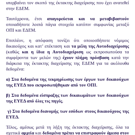
υπερβαίνει τον σκοπό της έκτακτης διαχείρισης που έχει ανατεθεί
στην ΕΔΕΜ.
Ταυτόχρονα, έτσι
απαγορεύεται και να μεταβιβαστούν
οποιαδήποτε λοιπά πάγια στοιχεία κατόπιν συμφωνίας μεταξύ
ΟΠΙ και ΕΔΕΜ.
Επιπλέον, η απόφαση τονίζει ότι οποιοσδήποτε νόμιμος
δικαιούχος και κατ’ επέκταση και
τα μέλη της Αυτοδιαχείρισης
(καθώς
και η ίδια η Αυτοδιαχείριση
ως εκπροσωπούσα τα
συμφέροντα των μελών της)
έχουν
πλήρη πρόσβαση
κατά την
διάρκεια της έκτακτης διαχείρισης της ΕΔΕΜ για τα ακόλουθα
δεδομένα:
α) Στα δεδομένα της τεκμηρίωσης των έργων των δικαιούχων
της ΕΥΕΔ που εκπροσωπήθηκαν από τον ΟΠΙ.
β) Στα δεδομένα είσπραξης των δικαιωμάτων των δικαιούχων
της ΕΥΕΔ από όλες τις πηγές.
γ) Στα δεδομένα διανομής των εσόδων στους δικαιούχους της
ΕΥΕΔ.
Τέλος, αμέσως μετά τη λήξη της έκτακτης διαχείρισης, όλα τα
σχετικά
αρχεία
και
δεδομένα
πρέπει να επιστραφούν
άμεσα
στον