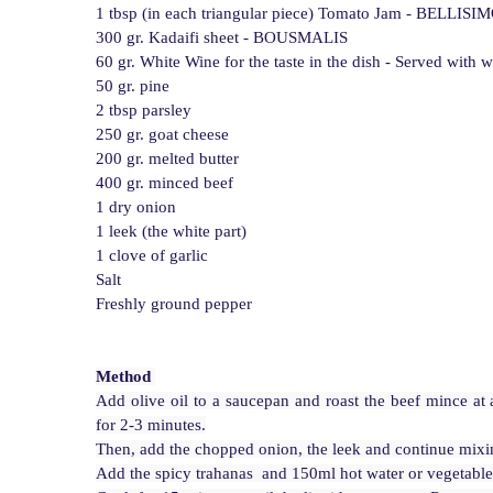
1 tbsp (in each triangular piece) Tomato Jam - BELLISI
300 gr. Kadaifi sheet - BOUSMALIS
60 gr. White Wine for the taste in the dish - Served w
50 gr. pine
2 tbsp parsley
250 gr. goat cheese
200 gr. melted butter
400 gr. minced beef
1 dry onion
1 leek (the white part)
1 clove of garlic
Salt
Freshly ground pepper
Method 
Add olive oil to a saucepan and roast the beef mince at 
for 2-3 minutes.

Then, add the chopped onion, the leek and continue mixin
Add the spicy trahanas  and 150ml hot water or vegetable 