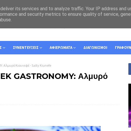
eliver its services and to analyze traffic. Your IP address and 
ormance and security metrics to ensure quality of service, gen
abuse.
Σ
ΣΥΝΕΝΤΕΥΞΕΙΣ
ΑΦΙΕΡΩΜΑΤΑ
ΔΙΑΓΩΝΙΣΜΟΙ
ΓΡΑΦΟΥ
λμυρό Kιουνεφέ - Salty Kiunefe
EK GASTRONOMY: Αλμυρό