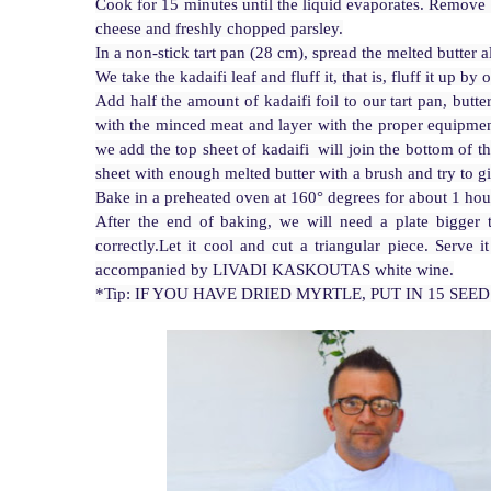
Cook for 15 minutes until the liquid evaporates. Remove t
cheese and freshly chopped parsley.

In a non-stick tart pan (28 cm), spread the melted butter al
We take the kadaifi leaf and fluff it, that is, fluff it up by o
Add half the amount of kadaifi foil to our tart pan, butter
with the minced meat and layer with the proper equipment 
we add the top sheet of kadaifi  will join the bottom of th
sheet with enough melted butter with a brush and try to gi
Bake in a preheated oven at 160° degrees for about 1 hour, 
After the end of baking, we will need a plate bigger t
correctly.Let it cool and cut a triangular piece. Serve 
accompanied by LIVADI KASKOUTAS white wine.

*Tip: IF YOU HAVE DRIED MYRTLE, PUT IN 15 SEED