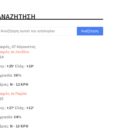
ΑΝΑΖΗΤΗΣΗ
αιρός, 07 Αύγουστος
αιρός σε Λονδίνο
24
εγ.:
+
25
Ελάχ.:
+
10
°
°
γρασία:
36%
έρας:
N - 12 KPH
αιρός σε Παρίσι
25
εγ.:
+
27
Ελάχ.:
+
12
°
°
γρασία:
34%
έρας:
N - 13 KPH