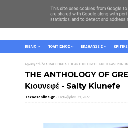
This site uses cookies from Google to d
are shared with Google along with perf
statistics, and to detect and address 
ΑΡΧΙΚΗ
ΣΧΕΤΙΚΑ
ΕΠΙΚΟΙΝΩΝΙΑ
ΒΙΒΛΙΟ
ΠΟΛΙΤΙΣΜΟΣ
ΕΚΔΗΛΩΣΕΙΣ
ΚΡΙΤΙΚΕ
Αρχική σελίδα
ΜΑΓΕΙΡΙΚΗ
THE ANTHOLOGY OF GREEK GASTRONOMY: Α
THE ANTHOLOGY OF GRE
Kιουνεφέ - Salty Kiunefe
Texnesοnline.gr
Οκτωβρίου 29, 2022