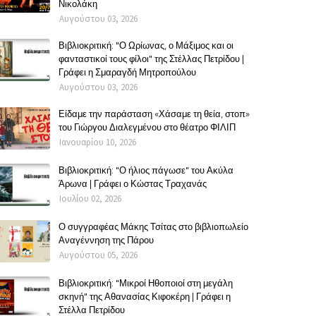
Νικολάκη
Αυγούστου 03, 2026
Βιβλιοκριτική: "Ο Ωρίωνας, ο Μάξιμος και οι
φανταστικοί τους φίλοι" της Στέλλας Πετρίδου |
Γράφει η Σμαραγδή Μητροπούλου
Αυγούστου 03, 2026
Είδαμε την παράσταση «Χάσαμε τη θεία, στοπ»
του Γιώργου Διαλεγμένου στο θέατρο ΦΙΛΙΠ
Ιανουαρίου 10, 2026
Βιβλιοκριτική: "Ο ήλιος πάγωσε" του Ακύλα
Άρωνα | Γράφει ο Κώστας Τραχανάς
Ιουλίου 02, 2026
Ο συγγραφέας Μάκης Τσίτας στο βιβλιοπωλείο
Αναγέννηση της Πάρου
Αυγούστου 05, 2026
Βιβλιοκριτική: "Μικροί Ηθοποιοί στη μεγάλη
σκηνή" της Αθανασίας Κιφοκέρη | Γράφει η
Στέλλα Πετρίδου