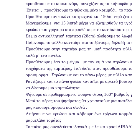
προσθέσουμε το κουκουνάρι,  συνεχίζοντας το καβούρδισμα
'Επειτα  ,  προσθέτουμε το ψιλοκομμένο κρεμμύδι,  το πρά
Προσθέτουμε τον πικάντικο τραχανά και 150ml νερό ζεστ
Μαγειρεύουμε  για 15 λεπτά μέχρι να εξατμισθούν τα υγρ
κρυώσει πιο γρήγορα και προσθέτουμε το κατσικίσιο τυρί
Σε μια αντικολλητική ταρτιέρα (28cm) αλείφουμε το λιωμέ
Παίρνουμε το φύλλο κανταΐφι  και το ξάνουμε, δηλαδή το 
Προσθέτουμε στην ταρτιέρα μας τη μισή ποσότητα φύλλο
καλά μ΄ ένα πινέλο.
Προσθέτουμε μέσα το μείγμα  με τον κιμά και στρώνουμε
τοιχώματα της ταρτιέρας, έτσι ώστε όταν προσθέσουμε το
ομοιόμορφα . Στρώνουμε και το πάνω μέρος με φύλλο καντ
Ραντίζουμε και το πάνω φύλλο κανταΐφι με αρκετό βούτυρο
να δώσουμε μια καμπυλότητα.  
Ψήνουμε σε προθερμασμενο φούρνο στους 160° βαθμούς για
Μετά το πέρας του ψησίματος θα χρειαστούμε μια πιατέλα 
μας κιουνεφέ όμορφα και σωστά .
Αφήνουμε να κρυώσει και κόβουμε ένα τρίγωνο κομμάτι 
μαρμελάδα τομάτας .
Το πιάτο μας συνοδεύεται ιδανικά  με λευκό κρασί ΛΙ