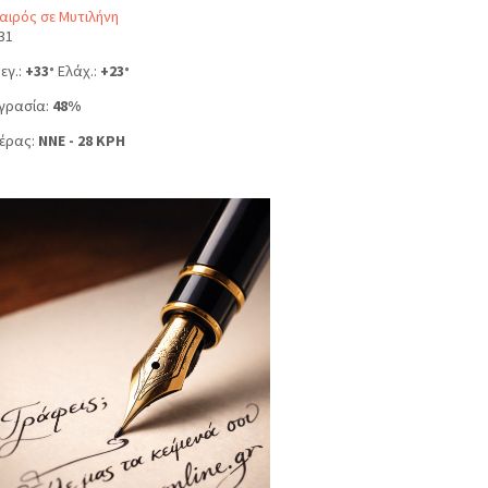
αιρός σε Μυτιλήνη
31
εγ.:
+
33
Ελάχ.:
+
23
°
°
γρασία:
48%
έρας:
NNE - 28 KPH