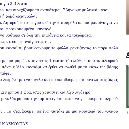
 για 2-3 λεπτά .
σο  και συνεχίζουμε το ανακάτεμα . Σβήνουμε με λευκό κρασί.  
ό ή ζωμό λαχανικών .
ά. Αφαιρούμε το μείγμα απ΄ την κατσαρόλα σε μια μπασίνα για να 
 και φρεσκοκομμένο μαϊντανό.
νο βούτυρο σε όλη την επιφάνεια και τα τοιχώματα.  
αφρατεύουμε ανοίγοντας το .   
υ κανταΐφι, βουτυρώνουμε το φύλλο ραντίζοντας το πάρα πολύ 
 με μια μαρίζ , αφήνοντας 1 εκατοστό ελεύθερο από τα πλευρικά 
 πάνω φύλλο κανταΐφι να έρθει να ενωθεί με το κάτω της βάσης  
αΐφι .
 λιωμένο με ένα πινέλο και προσπαθούμε με το πινέλο στις άκρες 
 περίπου 1 ώρα, ίσως χρειαστεί και λίγο λιγότερο. 
μεγαλύτερη από την ταρτιέρα , έτσι ώστε να γυρίσουμε το αλμυρό 
. Το σερβίρουμε  σε ένα πιατάκι με μια κουταλιά του γλυκού  
Σ
ΒΑΔΙ ΚΑΣΚΟΥΤΑΣ .