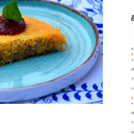
Κ
Κ
+
Μ
Υ
Α
Κ
+
Μ
Υ
Α