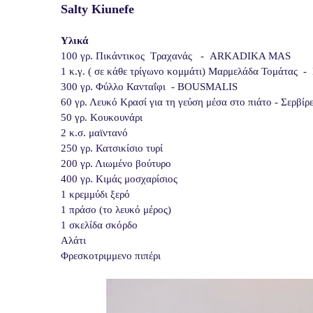
Salty Kiunefe
Υλικά 
100 γρ. Πικάντικος  Τραχανάς   -  ARKADIKA MAS 
1 κ.γ. ( σε κάθε τρίγωνο κομμάτι) Μαρμελάδα Τομάτας  
300 γρ. Φύλλο Κανταΐφι  - BOUSMALIS
60 γρ. Λευκό Κρασί για τη γεύση μέσα στο πιάτο - Σερβ
50 γρ. Κουκουνάρι 
2 κ.σ. μαϊντανό 
250 γρ. Κατσικίσιο τυρί
200 γρ. Λιωμένο βούτυρο 
400 γρ. Κιμάς μοσχαρίσιος 
1 κρεμμύδι ξερό 
1 πράσο (το λευκό μέρος)
1 σκελίδα σκόρδο
Αλάτι 
Φρεσκοτριμμενο πιπέρι