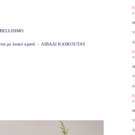
Κ
+
Μ
-  BELLISIMO
Υ
Α
ίρεται με λευκό κρασί  -  ΛΙΒΑΔΙ KASKOUTAS 
Κ
+
Μ
Υ
Α
Κ
+
Μ
Υ
Α