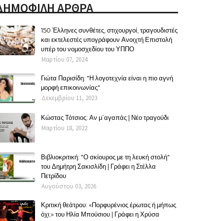
ΔΗΜΟΦΙΛΗ ΑΡΘΡΑ
150 Έλληνες συνθέτες, στιχουργοί, τραγουδιστές
και εκτελεστές υπογράφουν Ανοιχτή Επιστολή
υπέρ του νομοσχεδίου του ΥΠΠΟ
Μαρτίου 07, 2024
Γιώτα Παρισίδη: "Η λογοτεχνία είναι η πιο αγνή
μορφή επικοινωνίας"
Δεκεμβρίου 11, 2023
Κώστας Τότσιος: Αν μ΄αγαπάς | Νέο τραγούδι
Μαρτίου 18, 2022
Βιβλιοκριτική: "Ο σκίουρος με τη λευκή στολή"
του Δημήτρη Σακισλίδη | Γράφει η Στέλλα
Πετρίδου
Αυγούστου 03, 2026
Κριτική θεάτρου: «Πορφυρένιος έρωτας ή μήπως
όχι;» του Ηλία Μπούσιου | Γράφει η Χρύσα