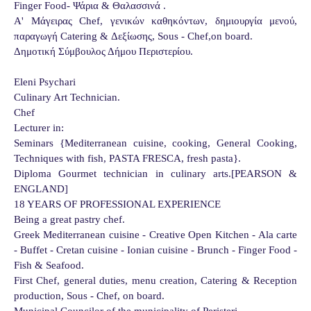
Finger Food- Ψάρια & Θαλασσινά .
Α' Μάγειρας Chef, γενικών καθηκόντων, δημιουργία μενού,
παραγωγή Catering & Δεξίωσης, Sous - Chef,on board.
Δημοτική Σύμβουλος Δήμου Περιστερίου.
Eleni Psychari
Culinary Art Technician.
Chef
Lecturer in:
Seminars {Mediterranean cuisine, cooking, General Cooking,
Techniques with fish, PASTA FRESCA, fresh pasta}.
Diploma Gourmet technician in culinary arts.[PEARSON &
ENGLAND]
18 YEARS OF PROFESSIONAL EXPERIENCE
Being a great pastry chef.
Greek Mediterranean cuisine - Creative Open Kitchen - Ala carte
- Buffet - Cretan cuisine - Ionian cuisine - Brunch - Finger Food -
Fish & Seafood.
First Chef, general duties, menu creation, Catering & Reception
production, Sous - Chef, on board.
Municipal Councilor of the municipality of Peristeri.