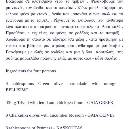
Βράζουμε σε αλατισμένο νερό το τριβέλι . Ψιλοκόβουμε τον 
μαιντανό , τον άνιθο  και το σπανάκι . Σ΄ένα μπώλ  βάζουμε τον 
ψιλοκομμένο μαιντανό , άνιθο και  σπανάκι σ΄ένα μπωλ και το 
ενώνουμε με το τριβέλι . Ρίχνουμε το ελαιόλαδο ,το  ανθότυρο  
λίγο αλατάκι και πιπεράκι κι  ανακατεύουμε όλα τα υλικά καλά . 
Προσθέτουμε τις ελιές κομμένες σε ροδέλες και το πετιμέζι . 
Χωρίζουμε τη σαλάτα σε τέσσερα ίσα μέρη , κατά προτίμηση με 
τσέρκι και βάζουμε μια στρώση από ανθότυρο με μπούκοβο . 
Γαρνίρουμε με ελιές σε ροδέλες και μια ή δυό  κουταλιές  της 
σούπας μαρμελάδα πράσινης ελιάς με πορτοκάλι - κάθε σαλάτα .
Ingredients for four persons
4 tablespoons Green olive marmalade with orange –
BELLISIMO
330 g Triveli with lentil and chickpea flour – GAIA GREEK
9 Chalkidiki olives with cucumber blossom - GAIA OLIVES
3 tablespoons of Petimezi – KASKOUTAS