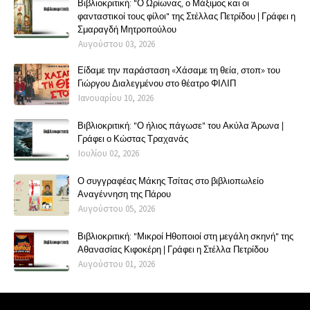
Βιβλιοκριτική: "Ο Ωρίωνας, ο Μάξιμος και οι
φανταστικοί τους φίλοι" της Στέλλας Πετρίδου | Γράφει η
Σμαραγδή Μητροπούλου
Αυγούστου 03, 2026
Είδαμε την παράσταση «Χάσαμε τη θεία, στοπ» του
Γιώργου Διαλεγμένου στο θέατρο ΦΙΛΙΠ
Ιανουαρίου 10, 2026
Βιβλιοκριτική: "Ο ήλιος πάγωσε" του Ακύλα Άρωνα |
Γράφει ο Κώστας Τραχανάς
Ιουλίου 02, 2026
Ο συγγραφέας Μάκης Τσίτας στο βιβλιοπωλείο
Αναγέννηση της Πάρου
Αυγούστου 05, 2026
Βιβλιοκριτική: "Μικροί Ηθοποιοί στη μεγάλη σκηνή" της
Αθανασίας Κιφοκέρη | Γράφει η Στέλλα Πετρίδου
Αυγούστου 01, 2026