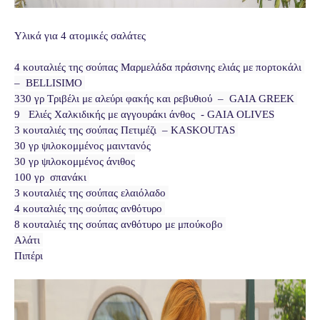
Υλικά για 4 ατομικές σαλάτες
4 κουταλιές της σούπας Μαρμελάδα πράσινης ελιάς με πορτοκάλι 
–  BELLISIMO 

330 γρ Τριβέλι με αλεύρι φακής και ρεβυθιού  –  GAIA GREEK 

9   Ελιές Χαλκιδικής με αγγουράκι άνθος  - GAIA OLIVES

3 κουταλιές της σούπας Πετιμέζι  – KASKOUTAS 

30 γρ ψιλοκομμένος μαιντανός

30 γρ ψιλοκομμένος άνιθος

100 γρ  σπανάκι 

3 κουταλιές της σούπας ελαιόλαδο 

4 κουταλιές της σούπας ανθότυρο 

8 κουταλιές της σούπας ανθότυρο με μπούκοβο 

Αλάτι 

Πιπέρι