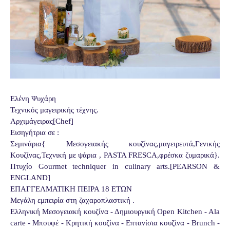
Ελένη Ψυχάρη
Τεχνικός μαγειρικής τέχνης.
Αρχιμάγειρας[Chef]
Εισηγήτρια σε :
Σεμινάρια{ Μεσογειακής κουζίνας,μαγειρευτά,Γενικής
Κουζίνας,Τεχνική με ψάρια , PASTA FRESCA,φρέσκα ζυμαρικά}.
Πτυχίο Gourmet techniquer in culinary arts.[PEARSON &
ENGLAND]
ΕΠΑΓΓΕΛΜΑΤΙΚΗ ΠΕΙΡΑ 18 ΕΤΩΝ
Μεγάλη εμπειρία στη ζαχαροπλαστική .
Ελληνική Μεσογειακή κουζίνα - Δημιουργική Open Kitchen - Ala
carte - Mπουφέ - Κρητική κουζίνα - Επτανίσια κουζίνα - Brunch -