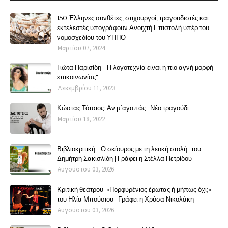
150 Έλληνες συνθέτες, στιχουργοί, τραγουδιστές και
εκτελεστές υπογράφουν Ανοιχτή Επιστολή υπέρ του
νομοσχεδίου του ΥΠΠΟ
Μαρτίου 07, 2024
Γιώτα Παρισίδη: "Η λογοτεχνία είναι η πιο αγνή μορφή
επικοινωνίας"
Δεκεμβρίου 11, 2023
Κώστας Τότσιος: Αν μ΄αγαπάς | Νέο τραγούδι
Μαρτίου 18, 2022
Βιβλιοκριτική: "Ο σκίουρος με τη λευκή στολή" του
Δημήτρη Σακισλίδη | Γράφει η Στέλλα Πετρίδου
Αυγούστου 03, 2026
Κριτική θεάτρου: «Πορφυρένιος έρωτας ή μήπως όχι;»
του Ηλία Μπούσιου | Γράφει η Χρύσα Νικολάκη
Αυγούστου 03, 2026