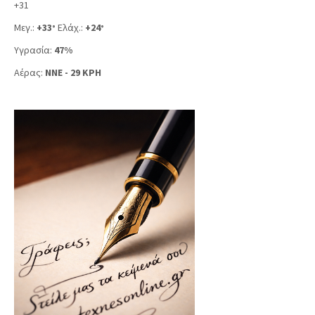
+
31
Μεγ.:
+
33
Ελάχ.:
+
24
°
°
Υγρασία:
47%
Αέρας:
NNE - 29 KPH