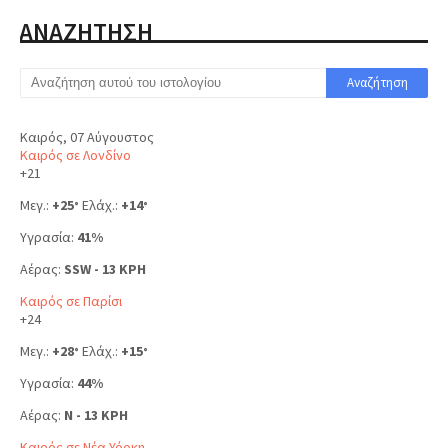
ΑΝΑΖΗΤΗΣΗ
Καιρός, 07 Αύγουστος
Καιρός σε Λονδίνο
+
21
Μεγ.:
+
25
Ελάχ.:
+
14
°
°
Υγρασία:
41%
Αέρας:
SSW - 13 KPH
Καιρός σε Παρίσι
+
24
Μεγ.:
+
28
Ελάχ.:
+
15
°
°
Υγρασία:
44%
Αέρας:
N - 13 KPH
Καιρός σε Νέα Υόρκη