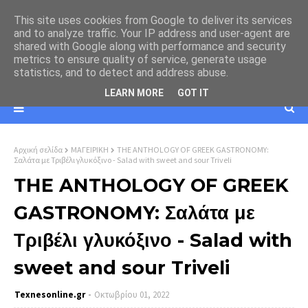
This site uses cookies from Google to deliver its services
and to analyze traffic. Your IP address and user-agent are
shared with Google along with performance and security
metrics to ensure quality of service, generate usage
statistics, and to detect and address abuse.
LEARN MORE
GOT IT
Αρχική σελίδα
ΜΑΓΕΙΡΙΚΗ
THE ANTHOLOGY OF GREEK GASTRONOMY:
Σαλάτα με Τριβέλι γλυκόξινο - Salad with sweet and sour Triveli
THE ANTHOLOGY OF GREEK
GASTRONOMY: Σαλάτα με
Τριβέλι γλυκόξινο - Salad with
sweet and sour Triveli
Texnesοnline.gr
Οκτωβρίου 01, 2022