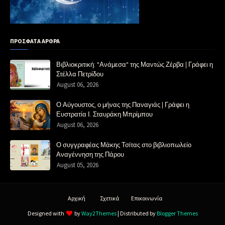
ΠΡΟΣΦΑΤΑ ΑΡΘΡΑ
Βιβλιοκριτική: "Ανάμεσα" της Μαντώς Ζέρβα | Γράφει η
Στέλλα Πετρίδου
August 06, 2026
Ο Αύγουστος, ο μήνας της Παναγιάς | Γράφει η
Ευστρατία Ι. Σταυράκη Μπρίμπου
August 06, 2026
Ο συγγραφέας Μάκης Τσίτας στο βιβλιοπωλείο
Αναγέννηση της Πάρου
August 05, 2026
Αρχική
Σχετικά
Επικοινωνία
Designed with
by
Way2Themes
| Distributed by
Blogger Themes