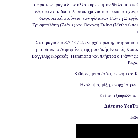
σειρά των τραγουδιών αλλά κυρίως ήταν δίπλα μου καθ
ανθρώπινα τα δύο τελευταία χρόνια των τελικών ηχογρ
διαφορετικά στούντιο, των φίλτατων Γιάννη Στεργί
Γρυσμπολάκη (Zefxis) και Θανάση Γκίκα (Mythos) που έ
m
Στα τραγούδια 3,7,10,12, ενορχήστρωση, programmin
μπουζούκι ο Λαμαρτίνος της μουσικής Κοσμάς Κοκό
Βαγγέλης Κορακάς. Hammond και πλήκτρα ο Γιάννης Δ
Ευχα
Κιθάρες, μπουζούκι, φωνητικά: 
Ηχοληψία, μίξη, ενορχήστρωσ
Σκίτσο εξωφύλλου: 
Δείτε στο Υ
ou
Τ
u
Καλ