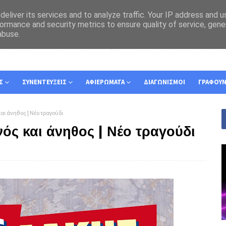
eliver its services and to analyze traffic. Your IP address and 
ormance and security metrics to ensure quality of service, gen
abuse.
Σ
ΣΥΝΕΝΤΕΥΞΕΙΣ
ΑΦΙΕΡΩΜΑΤΑ
ΔΙΑΓΩΝΙΣΜΟΙ
ΓΡΑΦΟΥ
ι άνηθος | Νέο τραγούδι
ός και άνηθος | Νέο τραγούδι