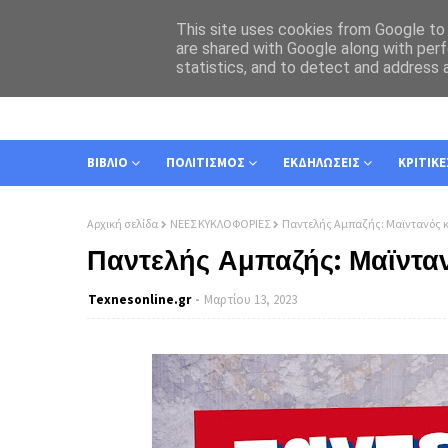
This site uses cookies from Google to d
are shared with Google along with perf
statistics, and to detect and address 
ΑΡΧΙΚΗ
ΣΧΕΤΙΚΑ
ΕΠΙΚΟΙΝΩΝΙΑ
ΒΙΒΛΙΟ
ΠΟΛΙΤΙΣΜΟΣ
ΕΚΔΗΛΩΣΕΙΣ
ΚΡΙΤΙΚΕ
Αρχική σελίδα
ΝΕΕΣ ΚΥΚΛΟΦΟΡΙΕΣ
Παντελής Αμπαζής: Μαϊντανός κα
Παντελής Αμπαζής: Μαϊνταν
Texnesοnline.gr
Μαρτίου 13, 2023