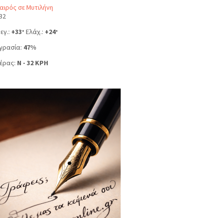
αιρός σε Μυτιλήνη
32
εγ.:
+
33
Ελάχ.:
+
24
°
°
γρασία:
47%
έρας:
N - 32 KPH