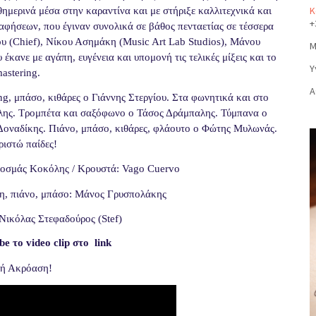
Κ
ημερινά μέσα στην καραντίνα και με στήριξε καλλιτεχνικά και
+
αφήσεων, που έγιναν συνολικά σε βάθος πενταετίας σε τέσσερα
ου (Chief), Νίκου Ασημάκη (Music Art Lab Studios), Μάνου
Μ
κανε με αγάπη, ευγένεια και υπομονή τις τελικές μίξεις και το
Υ
astering.
Α
g, μπάσο, κιθάρες ο Γιάννης Στεργίου. Στα φωνητικά και στο
λης. Τρομπέτα και σαξόφωνο ο Τάσος Δράμπαλης. Τύμπανα ο
οναδίκης. Πιάνο, μπάσο, κιθάρες, φλάουτο ο Φώτης Μυλωνάς.
ριστώ παίδες!
Κοσμάς Κοκόλης / Κρουστά: Vago Cuervo
η, πιάνο, μπάσο: Μάνος Γρυσπολάκης
Νικόλας Στεφαδούρος (Stef)
be
το
video
clip
στο
link
ή Ακρόαση!