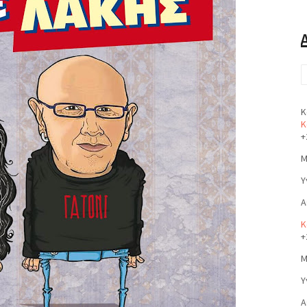
Κ
Κ
+
Μ
Υ
Α
Κ
+
Μ
Υ
Α