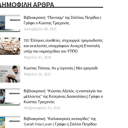
ΔΗΜΟΦΙΛΗ ΑΡΘΡΑ
Βιβλιοκριτική: "Παντούμ" της Στέλλας Πετρίδου |
Γράφει ο Κώστας Τραχανάς
Δεκεμβρίου 08, 2025
150 Έλληνες συνθέτες, στιχουργοί, τραγουδιστές
και εκτελεστές υπογράφουν Ανοιχτή Επιστολή
υπέρ του νομοσχεδίου του ΥΠΠΟ
Μαρτίου 07, 2024
Κώστας Τότσιος: Αν μ΄αγαπάς | Νέο τραγούδι
Μαρτίου 18, 2022
Βιβλιοκριτική: "Κώστας Αξελός, η νοσταλγία του
μέλλοντος" της Κατερίνας Δασκαλάκη | Γράφει ο
Κώστας Τραχανάς
Φεβρουαρίου 13, 2024
Βιβλιοκριτική: "Καλοκαιρινές καταιγίδες" της
Sarah MacLean | Γράφει η Στέλλα Πετρίδου