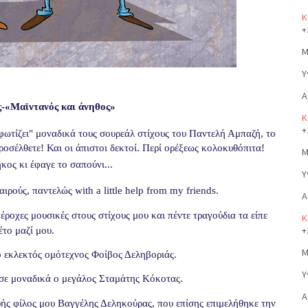
Κ
+
Μ
Υ
Α
-«Μαϊντανός και άνηθος»
Κ
+
ωτίζει" μοναδικά τους σουρεάλ στίχους του Παντελή Αμπαζή, το
ροσέλθετε! Και οι άπιστοι δεκτοί. Περί ορέξεως κολοκυθόπιτα!
Μ
κος κι έφαγε το σαπούνι...
Υ
ιρούς, παντελώς with a little help from my friends.
Α
οχες μουσικές στους στίχους μου και πέντε τραγούδια τα είπε
Κ
+
έτο μαζί μου.
Μ
ο εκλεκτός ομότεχνος Φοίβος Δεληβοριάς.
Υ
υσε μοναδικά ο μεγάλος Σταμάτης Κόκοτας.
Α
υής φίλος μου Βαγγέλης Δεληκούρας, που επίσης επιμελήθηκε την