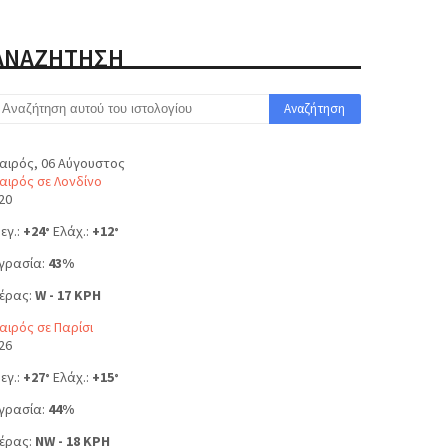
ΑΝΑΖΗΤΗΣΗ
αιρός, 06 Αύγουστος
αιρός σε Λονδίνο
20
εγ.:
+
24
Ελάχ.:
+
12
°
°
γρασία:
43%
έρας:
W - 17 KPH
αιρός σε Παρίσι
26
εγ.:
+
27
Ελάχ.:
+
15
°
°
γρασία:
44%
έρας:
NW - 18 KPH