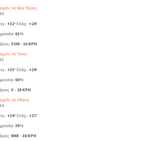
αιρός σε Νέα Υόρκη
30
εγ.:
+
32
Ελάχ.:
+
24
°
°
γρασία:
61%
έρας:
SSW - 16 KPH
αιρός σε Τόκιο
32
εγ.:
+
33
Ελάχ.:
+
24
°
°
γρασία:
66%
έρας:
S - 20 KPH
αιρός σε Αθήνα
34
εγ.:
+
34
Ελάχ.:
+
27
°
°
γρασία:
35%
έρας:
NNE - 38 KPH