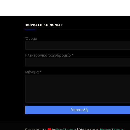
ΦΌΡΜΑ ΕΠΙΚΟΙΝΩΝΊΑΣ
Όνομα
Ηλεκτρονικό ταχυδρομείο
*
Μήνυμα
*
Designed with
by
Way2Themes
| Distributed by
Blogger Themes