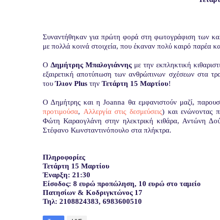
Συναντήθηκαν για πρώτη φορά στη φωτογράφιση των κα
με πολλά κοινά στοιχεία, που έκαναν πολύ καιρό παρέα κ
Ο
Δημήτρης Μπαλογιάννης
με την εκπληκτική κιθαριστ
εξαιρετική αποτύπωση των ανθρώπινων σχέσεων στα τρα
του
Ίλιον
Plus
την
Τετάρτη 15 Μαρτίου
!
Ο Δημήτρης και η
Joanna
θα εμφανιστούν μαζί, παρουσ
προτιμούσα
,
Αλλεργία στις δεσμεύσεις
) και ενώνοντας π
Φώτη Καραογλάνη στην ηλεκτρική κιθάρα, Αντώνη Δού
Στέφανο Κωνσταντινόπουλο στα πλήκτρα.
Πληροφορίες
Τετάρτη 15 Μαρτίου
Έναρξη: 21:30
Είσοδος: 8 ευρώ προπώληση, 10 ευρώ στο ταμείο
Πατησίων & Κοδριγκτώνος 17
Τηλ: 2108824383, 6983600510