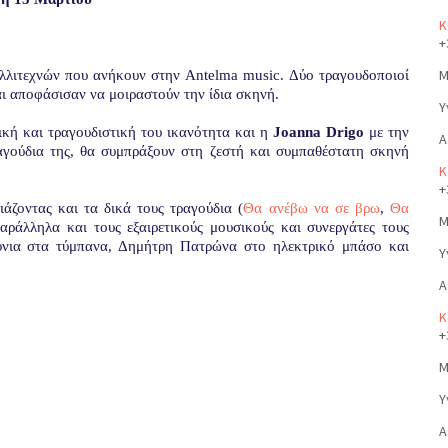
Κ
+
Μ
λλιτεχνών που ανήκουν στην
Antelma
music
. Δύο τραγουδοποιοί
αι αποφάσισαν να μοιραστούν την ίδια σκηνή.
Υ
ική και τραγουδιστική του ικανότητα και η
Joanna
Drigo
με την
Α
γούδια της, θα συμπράξουν στη ζεστή και συμπαθέστατη σκηνή
Κ
+
ιάζοντας και τα δικά τους τραγούδια (
Θα ανέβω να σε βρω
,
Θα
Μ
αράλληλα και τους εξαιρετικούς μουσικούς και συνεργάτες τους
νια στα τύμπανα, Δημήτρη Πατρώνα στο ηλεκτρικό μπάσο και
Υ
Α
Κ
+
Μ
Υ
Α