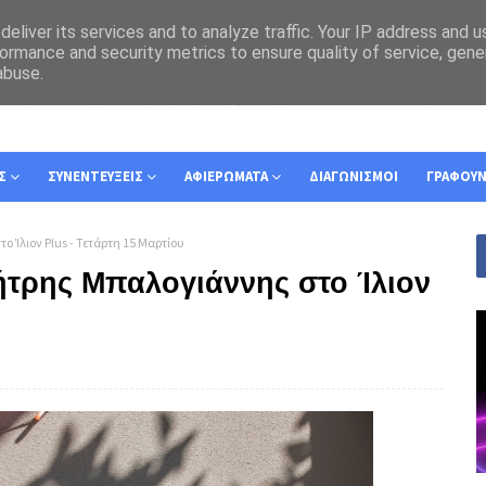
eliver its services and to analyze traffic. Your IP address and 
ormance and security metrics to ensure quality of service, gen
abuse.
Σ
ΣΥΝΕΝΤΕΥΞΕΙΣ
ΑΦΙΕΡΩΜΑΤΑ
ΔΙΑΓΩΝΙΣΜΟΙ
ΓΡΑΦΟΥ
 Ίλιον Plus - Τετάρτη 15 Μαρτίου
ήτρης Μπαλογιάννης στο Ίλιον