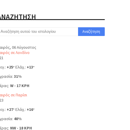
ΑΝΑΖΗΤΗΣΗ
αιρός, 06 Αύγουστος
αιρός σε Λονδίνο
21
εγ.:
+
25
Ελάχ.:
+
13
°
°
γρασία:
31%
έρας:
W - 17 KPH
αιρός σε Παρίσι
23
εγ.:
+
27
Ελάχ.:
+
16
°
°
γρασία:
40%
έρας:
NW - 18 KPH