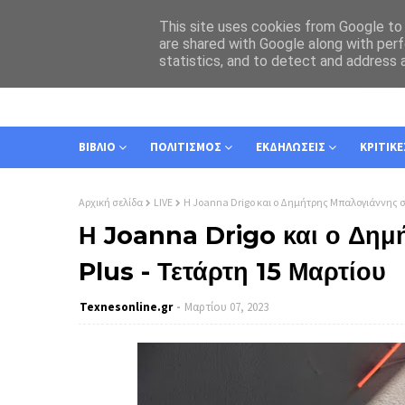
This site uses cookies from Google to d
are shared with Google along with perf
statistics, and to detect and address 
ΑΡΧΙΚΗ
ΣΧΕΤΙΚΑ
ΕΠΙΚΟΙΝΩΝΙΑ
ΒΙΒΛΙΟ
ΠΟΛΙΤΙΣΜΟΣ
ΕΚΔΗΛΩΣΕΙΣ
ΚΡΙΤΙΚΕ
Αρχική σελίδα
LIVE
Η Joanna Drigo και ο Δημήτρης Μπαλογιάννης στο
Η Joanna Drigo και ο Δημ
Plus - Τετάρτη 15 Μαρτίου
Texnesοnline.gr
Μαρτίου 07, 2023