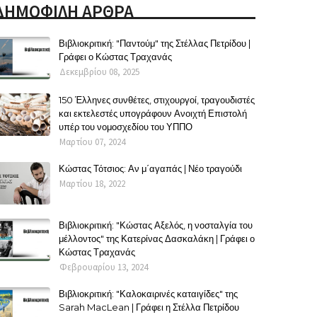
ΔΗΜΟΦΙΛΗ ΑΡΘΡΑ
Βιβλιοκριτική: "Παντούμ" της Στέλλας Πετρίδου |
Γράφει ο Κώστας Τραχανάς
Δεκεμβρίου 08, 2025
150 Έλληνες συνθέτες, στιχουργοί, τραγουδιστές
και εκτελεστές υπογράφουν Ανοιχτή Επιστολή
υπέρ του νομοσχεδίου του ΥΠΠΟ
Μαρτίου 07, 2024
Κώστας Τότσιος: Αν μ΄αγαπάς | Νέο τραγούδι
Μαρτίου 18, 2022
Βιβλιοκριτική: "Κώστας Αξελός, η νοσταλγία του
μέλλοντος" της Κατερίνας Δασκαλάκη | Γράφει ο
Κώστας Τραχανάς
Φεβρουαρίου 13, 2024
Βιβλιοκριτική: "Καλοκαιρινές καταιγίδες" της
Sarah MacLean | Γράφει η Στέλλα Πετρίδου