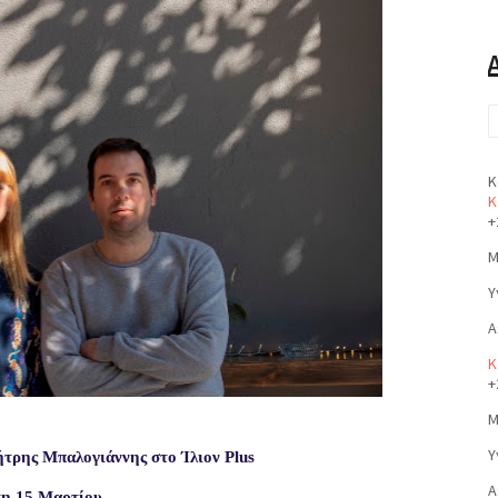
Κ
Κ
+
Μ
Υ
Α
Κ
+
Μ
Υ
ήτρης Μπαλογιάννης στο Ίλιον
Plus
Α
τη
15
Μαρτίου