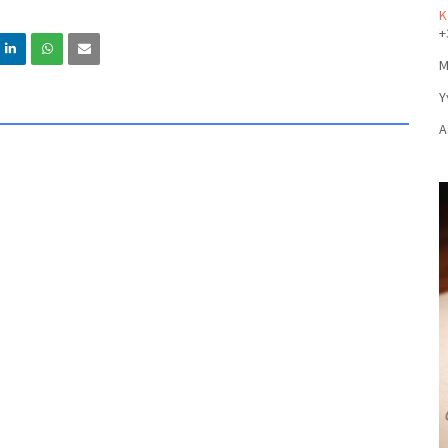
Κ
+
Μ
Υ
Α