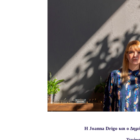
Η
Joanna
Drigo
και ο Δημ
Τετάρ