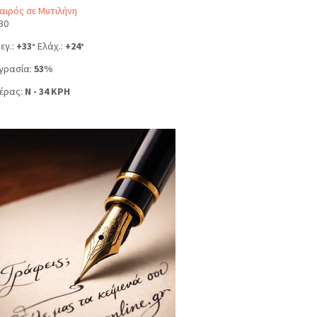
αιρός σε Μυτιλήνη
30
εγ.:
+
33
Ελάχ.:
+
24
°
°
γρασία:
53%
έρας:
N - 34 KPH