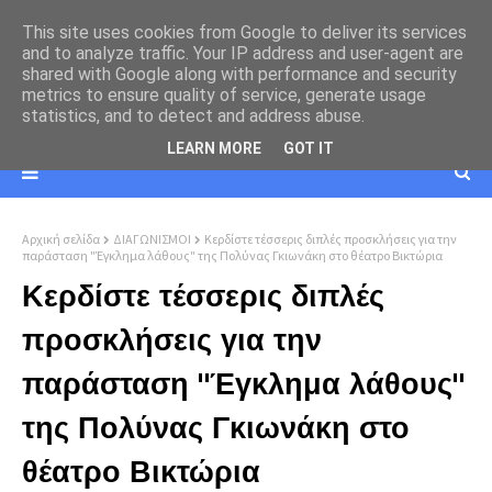
This site uses cookies from Google to deliver its services
and to analyze traffic. Your IP address and user-agent are
shared with Google along with performance and security
metrics to ensure quality of service, generate usage
statistics, and to detect and address abuse.
LEARN MORE
GOT IT
Αρχική σελίδα
ΔΙΑΓΩΝΙΣΜΟΙ
Κερδίστε τέσσερις διπλές προσκλήσεις για την
παράσταση "Έγκλημα λάθους" της Πολύνας Γκιωνάκη στο θέατρο Βικτώρια
Κερδίστε τέσσερις διπλές
προσκλήσεις για την
παράσταση "Έγκλημα λάθους"
της Πολύνας Γκιωνάκη στο
θέατρο Βικτώρια