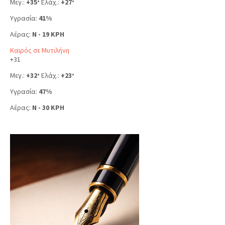
Μεγ.:
+
35
Ελάχ.:
+
27
°
°
Υγρασία:
41%
Αέρας:
N - 19 KPH
Καιρός σε Μυτιλήνη
+
31
Μεγ.:
+
32
Ελάχ.:
+
23
°
°
Υγρασία:
47%
Αέρας:
N - 30 KPH