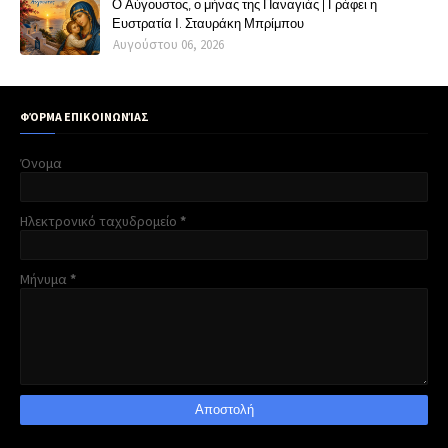
Ο Αύγουστος, ο μήνας της Παναγιάς | Γράφει η
Ευστρατία Ι. Σταυράκη Μπρίμπου
Αυγούστου 06, 2026
ΦΌΡΜΑ ΕΠΙΚΟΙΝΩΝΊΑΣ
Όνομα
Ηλεκτρονικό ταχυδρομείο
*
Μήνυμα
*