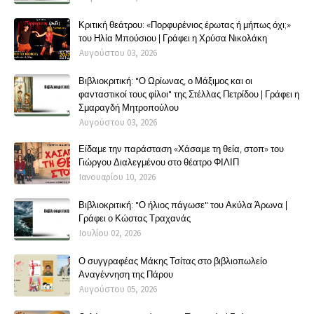
Κριτική θεάτρου: «Πορφυρένιος έρωτας ή μήπως όχι;»
του Ηλία Μπούσιου | Γράφει η Χρύσα Νικολάκη
Αυγούστου 03, 2026
Βιβλιοκριτική: "Ο Ωρίωνας, ο Μάξιμος και οι
φανταστικοί τους φίλοι" της Στέλλας Πετρίδου | Γράφει η
Σμαραγδή Μητροπούλου
Αυγούστου 03, 2026
Είδαμε την παράσταση «Χάσαμε τη θεία, στοπ» του
Γιώργου Διαλεγμένου στο θέατρο ΦΙΛΙΠ
Ιανουαρίου 10, 2026
Βιβλιοκριτική: "Ο ήλιος πάγωσε" του Ακύλα Άρωνα |
Γράφει ο Κώστας Τραχανάς
Ιουλίου 02, 2026
Ο συγγραφέας Μάκης Τσίτας στο βιβλιοπωλείο
Αναγέννηση της Πάρου
Αυγούστου 05, 2026