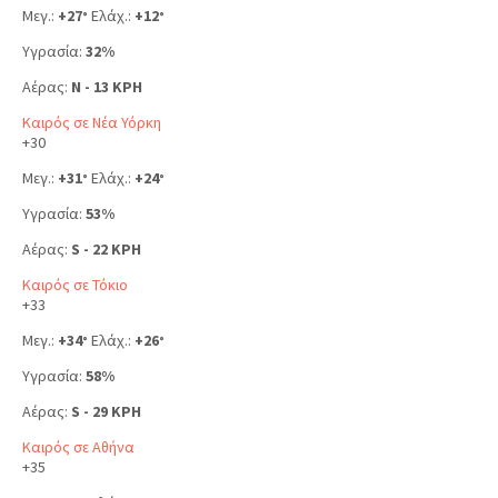
Μεγ.:
+
27
Ελάχ.:
+
12
°
°
Υγρασία:
32%
Αέρας:
N - 13 KPH
Καιρός σε Νέα Υόρκη
+
30
Μεγ.:
+
31
Ελάχ.:
+
24
°
°
Υγρασία:
53%
Αέρας:
S - 22 KPH
Καιρός σε Τόκιο
+
33
Μεγ.:
+
34
Ελάχ.:
+
26
°
°
Υγρασία:
58%
Αέρας:
S - 29 KPH
Καιρός σε Αθήνα
+
35