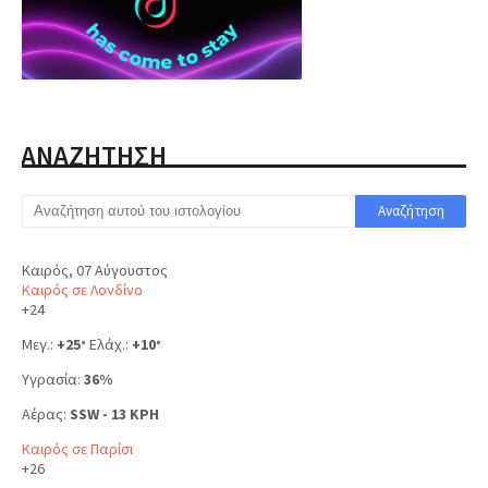
ΑΝΑΖΗΤΗΣΗ
Καιρός, 07 Αύγουστος
Καιρός σε Λονδίνο
+
24
Μεγ.:
+
25
Ελάχ.:
+
10
°
°
Υγρασία:
36%
Αέρας:
SSW - 13 KPH
Καιρός σε Παρίσι
+
26