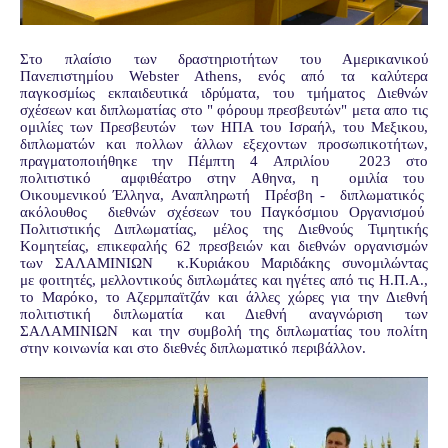
Στο πλαίσιο των δραστηριοτήτων του Αμερικανικού
Πανεπιστημίου Webster Athens, ενός από τα καλύτερα
παγκοσμίως εκπαιδευτικά ιδρύματα, του τμήματος Διεθνών
σχέσεων και διπλωματίας στο " φόρουμ πρεσβευτών" μετα απο τις
ομιλίες των Πρεσβευτών των ΗΠΑ του Ισραήλ, του Μεξικου,
διπλωματών και πολλων άλλων εξεχοντων προσωπικοτήτων,
πραγματοποιήθηκε την Πέμπτη 4 Απριλίου 2023 στο
πολιτιστικό αμφιθέατρο στην Αθηνα, η ομιλία του
Οικουμενικού Έλληνα, Αναπληρωτή Πρέσβη - διπλωματικός
ακόλουθος διεθνών σχέσεων του Παγκόσμιου Οργανισμού
Πολιτιστικής Διπλωματίας, μέλος της Διεθνούς Τιμητικής
Κομητείας, επικεφαλής 62 πρεσβειών και διεθνών οργανισμών
των ΣΑΛΑΜΙΝΙΩΝ κ.Κυριάκου Μαριδάκης συνομιλώντας
με
φοιτητές, μελλοντικούς διπλωμάτες και ηγέτες από τις Η.Π.Α.,
το Μαρόκο, το Αζερμπαϊτζάν και άλλες χώρες για την Διεθνή
πολιτιστική διπλωματία και Διεθνή αναγνώριση των
ΣΑΛΑΜΙΝΙΩΝ και την συμβολή της διπλωματίας του πολίτη
στην κοινωνία και στο διεθνές διπλωματικό περιβάλλον.