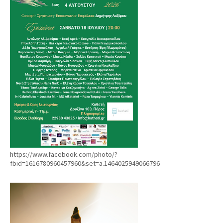
https://www.facebook.com/photo/?
fbid=1616780960457960&set=a.1464025949066796