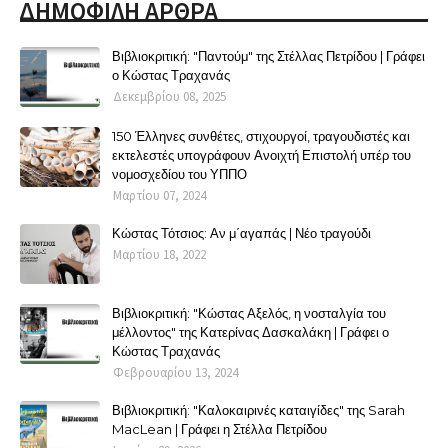
ΔΗΜΟΦΙΛΗ ΑΡΘΡΑ
Βιβλιοκριτική: "Παντούμ" της Στέλλας Πετρίδου | Γράφει
ο Κώστας Τραχανάς
Δεκεμβρίου 08, 2025
150 Έλληνες συνθέτες, στιχουργοί, τραγουδιστές και
εκτελεστές υπογράφουν Ανοιχτή Επιστολή υπέρ του
νομοσχεδίου του ΥΠΠΟ
Μαρτίου 07, 2024
Κώστας Τότσιος: Αν μ΄αγαπάς | Νέο τραγούδι
Μαρτίου 18, 2022
Βιβλιοκριτική: "Κώστας Αξελός, η νοσταλγία του
μέλλοντος" της Κατερίνας Δασκαλάκη | Γράφει ο
Κώστας Τραχανάς
Φεβρουαρίου 13, 2024
Βιβλιοκριτική: "Καλοκαιρινές καταιγίδες" της Sarah
MacLean | Γράφει η Στέλλα Πετρίδου