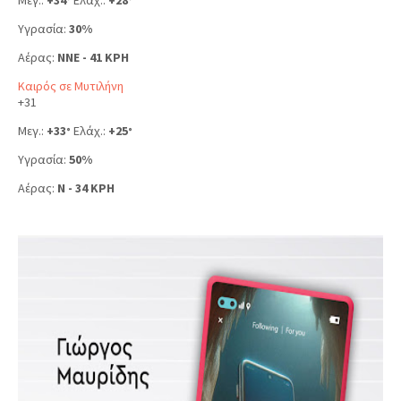
Μεγ.:
+
34
Ελάχ.:
+
28
°
°
Υγρασία:
30%
Αέρας:
NNE - 41 KPH
Καιρός σε Μυτιλήνη
+
31
Μεγ.:
+
33
Ελάχ.:
+
25
°
°
Υγρασία:
50%
Αέρας:
N - 34 KPH