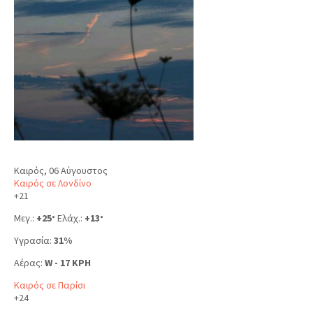
Καιρός, 06 Αύγουστος
Καιρός σε Λονδίνο
+
21
Μεγ.:
+
25
Ελάχ.:
+
13
°
°
Υγρασία:
31%
Αέρας:
W - 17 KPH
Καιρός σε Παρίσι
+
24