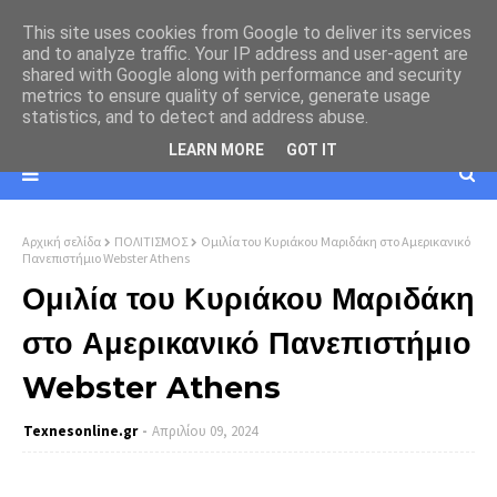
This site uses cookies from Google to deliver its services
and to analyze traffic. Your IP address and user-agent are
shared with Google along with performance and security
metrics to ensure quality of service, generate usage
statistics, and to detect and address abuse.
LEARN MORE
GOT IT
Αρχική σελίδα
ΠΟΛΙΤΙΣΜΟΣ
Ομιλία του Κυριάκου Μαριδάκη στο Αμερικανικό
Πανεπιστήμιο Webster Athens
Ομιλία του Κυριάκου Μαριδάκη
στο Αμερικανικό Πανεπιστήμιο
Webster Athens
Texnesοnline.gr
Απριλίου 09, 2024