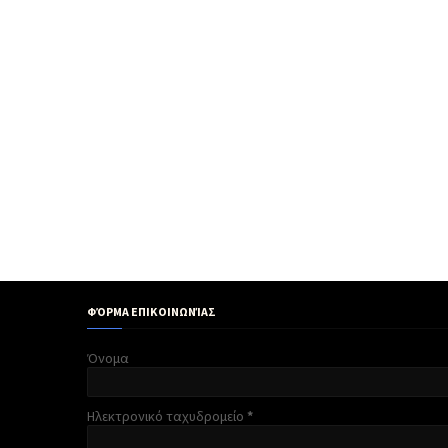
ΦΌΡΜΑ ΕΠΙΚΟΙΝΩΝΊΑΣ
Όνομα
Ηλεκτρονικό ταχυδρομείο
*