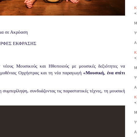
Κ
+
Μ
μα σε Ακρόαση
Υ
Α
ΜΟΡΦΕΣ ΕΚΦΡΑΣΗΣ
Κ
+
νέους Μουσικούς και Ηθοποιούς με μουσικές δεξιότητες να
Μ
αμυθένιας Ορχήστρας και τη νέα παραγωγή
«Μουσική, ένα σπίτι
Υ
Α
η συμπερίληψη, συνδυάζοντας τις παραστατικές τέχνες, τη μουσική
Κ
+
Μ
Υ
Α