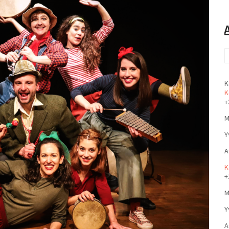
Κ
Κ
+
Μ
Υ
Α
Κ
+
Μ
Υ
Α