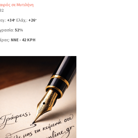
αιρός σε Μυτιλήνη
32
εγ.:
+
34
Ελάχ.:
+
26
°
°
γρασία:
52%
έρας:
NNE - 42 KPH