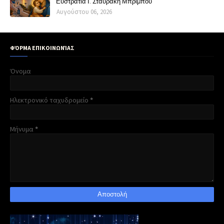
Ευστρατία Ι. Σταυράκη Μπρίμπου
Αυγούστου 06, 2026
ΦΌΡΜΑ ΕΠΙΚΟΙΝΩΝΊΑΣ
Όνομα
Ηλεκτρονικό ταχυδρομείο
*
Μήνυμα
*