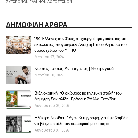
ΣΥΓΧΡΟΝΩΝ ΕΛΛΗΝΩΝ ΛΟΓΟΤΕΧΝΩΝ
ΔΗΜΟΦΙΛΗ ΑΡΘΡΑ
150 Έλληνες συνθέτες, στιχουργοί, τραγουδιστές και
εκτελεστές υπογράφουν Ανοιχτή Επιστολή υπέρ του
νομοσχεδίου του ΥΠΠΟ
Μαρτίου 07, 2024
Κώστας Τότσιος: Αν μ΄αγαπάς | Νέο τραγούδι
Μαρτίου 18, 2022
Βιβλιοκριτική: "Ο σκίουρος με τη λευκή στολή" του
Δημήτρη Σακισλίδη | Γράφει η Στέλλα Πετρίδου
Αυγούστου 03, 2026
Ηλέκτρα Νησίδου: "Αγαπώ τη γραφή, γιατί με βοηθάει
να βάζω σε τάξη τον εσωτερικό μου κόσμο"
Αυγούστου 07, 2026