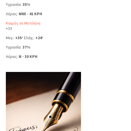
Υγρασία:
35%
Αέρας:
NNE - 41 KPH
Καιρός σε Μυτιλήνη
+
33
Μεγ.:
+
35
Ελάχ.:
+
24
°
°
Υγρασία:
37%
Αέρας:
N - 30 KPH