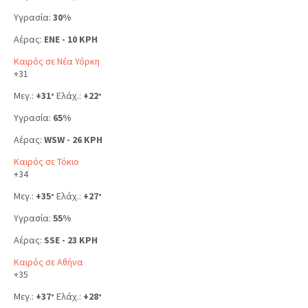
Υγρασία:
30%
Αέρας:
ENE - 10 KPH
Καιρός σε Νέα Υόρκη
+
31
Μεγ.:
+
31
Ελάχ.:
+
22
°
°
Υγρασία:
65%
Αέρας:
WSW - 26 KPH
Καιρός σε Τόκιο
+
34
Μεγ.:
+
35
Ελάχ.:
+
27
°
°
Υγρασία:
55%
Αέρας:
SSE - 23 KPH
Καιρός σε Αθήνα
+
35
Μεγ.:
+
37
Ελάχ.:
+
28
°
°