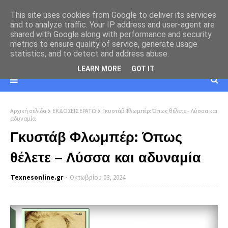
This site uses cookies from Google to deliver its services
and to analyze traffic. Your IP address and user-agent are
shared with Google along with performance and security
metrics to ensure quality of service, generate usage
statistics, and to detect and address abuse.
LEARN MORE
GOT IT
Αρχική σελίδα
ΕΚΔΟΣΕΙΣ ΕΡΑΤΩ
Γκυστάβ Φλωμπέρ: Όπως θέλετε – Λύσσα και
αδυναμία
Γκυστάβ Φλωμπέρ: Όπως
θέλετε – Λύσσα και αδυναμία
Texnesοnline.gr
Οκτωβρίου 03, 2024