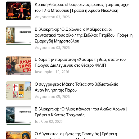
Κριτική θεάτρου: «Πορφυρένιος έρωτας ή μήπως όχι;»
του Ηλία Μπούσιου | Γράφει η Χρύσα Νικολάκη
Αυγούστου 03, 2026
Βιβλιοκριτική: "Ο Ωρίωνας, ο Μάξιμος και οι
φανταστικοί τους φίλοι" της Στέλλας Πετρίδου | Γράφει η
Σμαραγδή Μητροπούλου
Αυγούστου 03, 2026
Είδαμε την παράσταση «Χάσαμε τη θεία, στοπ» του
Γιώργου Διαλεγμένου στο θέατρο ΦΙΛΙΠ
Ιανουαρίου 10, 2026
Ο συγγραφέας Μάκης Τσίτας στο βιβλιοπωλείο
Αναγέννηση της Πάρου
Αυγούστου 05, 2026
Βιβλιοκριτική: "Ο ήλιος πάγωσε" του Ακύλα Άρωνα |
Γράφει ο Κώστας Τραχανάς
Ιουλίου 02, 2026
Ο Αύγουστος, ο μήνας της Παναγιάς | Γράφει η