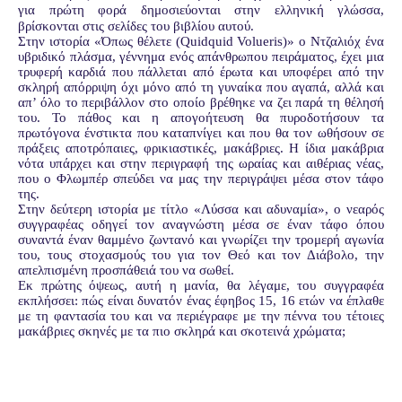
για πρώτη φορά δημοσιεύονται στην ελληνική γλώσσα,
βρίσκονται στις σελίδες του βιβλίου αυτού.
Στην ιστορία «Όπως θέλετε (Quidquid Volueris)» ο Ντζαλιόχ ένα
υβριδικό πλάσμα, γέννημα ενός απάνθρωπου πειράματος, έχει μια
τρυφερή καρδιά που πάλλεται από έρωτα και υποφέρει από την
σκληρή απόρριψη όχι μόνο από τη γυναίκα που αγαπά, αλλά και
απ’ όλο το περιβάλλον στο οποίο βρέθηκε να ζει παρά τη θέλησή
του. Το πάθος και η απογοήτευση θα πυροδοτήσουν τα
πρωτόγονα ένστικτα που καταπνίγει και που θα τον ωθήσουν σε
πράξεις αποτρόπαιες, φρικιαστικές, μακάβριες. Η ίδια μακάβρια
νότα υπάρχει και στην περιγραφή της ωραίας και αιθέριας νέας,
που ο Φλωμπέρ σπεύδει να μας την περιγράψει μέσα στον τάφο
της.
Στην δεύτερη ιστορία με τίτλο «Λύσσα και αδυναμία», ο νεαρός
συγγραφέας οδηγεί τον αναγνώστη μέσα σε έναν τάφο όπου
συναντά έναν θαμμένο ζωντανό και γνωρίζει την τρομερή αγωνία
του, τους στοχασμούς του για τον Θεό και τον Διάβολο, την
απελπισμένη προσπάθειά του να σωθεί.
Εκ πρώτης όψεως, αυτή η μανία, θα λέγαμε, του συγγραφέα
εκπλήσσει: πώς είναι δυνατόν ένας έφηβος 15, 16 ετών να έπλαθε
με τη φαντασία του και να περιέγραφε με την πέννα του τέτοιες
μακάβριες σκηνές με τα πιο σκληρά και σκοτεινά χρώματα;