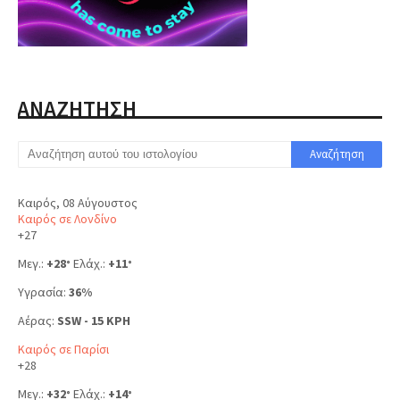
ΑΝΑΖΗΤΗΣΗ
Καιρός, 08 Αύγουστος
Καιρός σε Λονδίνο
+
27
Μεγ.:
+
28
Ελάχ.:
+
11
°
°
Υγρασία:
36%
Αέρας:
SSW - 15 KPH
Καιρός σε Παρίσι
+
28
Μεγ.:
+
32
Ελάχ.:
+
14
°
°