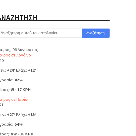
ΑΝΑΖΗΤΗΣΗ
αιρός, 06 Αύγουστος
αιρός σε Λονδίνο
20
εγ.:
+
24
Ελάχ.:
+
12
°
°
γρασία:
42%
έρας:
W - 17 KPH
αιρός σε Παρίσι
21
εγ.:
+
27
Ελάχ.:
+
15
°
°
γρασία:
54%
έρας:
NW - 18 KPH