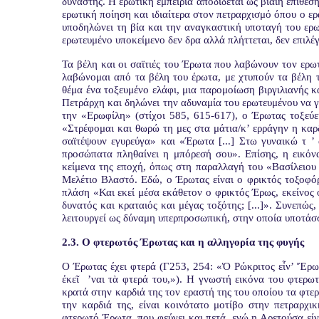
δυνάστης. Η ερωτική εμπειρία αποδίδεται ως βίαιη επίθεσ
ερωτική ποίηση και ιδιαίτερα στον πετραρχισμό όπου ο ε
υποδηλώνει τη βία και την αναγκαστική υποταγή του ερω
ερωτευμένο υποκείμενο δεν δρα αλλά πλήττεται, δεν επιλέ
Τα βέλη και οι σαϊτιές του Έρωτα που λαβώνουν τον ερωτ
λαβώνομαι από τα βέλη του έρωτα, με χτυπούν τα βέλη 
θέμα ένα τοξευμένο ελάφι, μια παρομοίωση βιργιλιανής 
Πετράρχη και δηλώνει την αδυναμία του ερωτευμένου να γι
την «Ερωφίλη» (στίχοι 585, 615-617)
,
ο Έρωτας τοξεύε
«
Στρέφομαι και θωρώ τη μες στα μάτια/κ’ ερράγην η καρδ
σαϊτέψουν εγυρεύγα» και «Έρωτα [...] Στω γυναικώ τ ’ 
προσώπατα πληθαίνει η μπόρεσή σου». Επίσης, η
εικόν
κείμενα της εποχή, όπως
στη παραλλαγή του «
Βασίλειου
Μελέτιο Βλαστό. Εδώ, ο Έρωτας είναι ο φρικτός τοξοφό
πλάση «Και εκεί μέσα εκάθετον ο φρικτός Έρως, εκείνος ο 
δυνατός και κραταιός και μέγας τοξότης; [...]». Συνεπώς
λειτουργεί ως δύναμη υπερπροσωπική, στην οποία υποτάσ
2.3. Ο φτερωτός Έρωτας και η αλληγορία της φυγής
Ο Έρωτας έχει
φτερά
(Γ253, 254: «Ὁ Ρώκριτος εἶν’ Ἔρωτας
ἐκεῖ
’ναι τὰ φτερά του,»). Η γνωστή εικόνα του
φτερω
κρατά στην καρδιά της τον εραστή της του οποίου τα φτερ
την καρδιά της, είναι κοινότατο μοτίβο στην πετραρχ
φτερωτό Έρωτα, που φεύγει και πετά, ενώ η Αρετούσα είνα