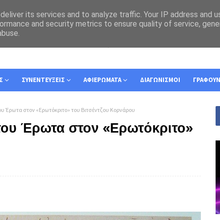
eliver its services and to analyze traffic. Your IP address and 
ormance and security metrics to ensure quality of service, gen
abuse.
Σ
ΣΥΝΕΝΤΕΥΞΕΙΣ
ΑΦΙΕΡΩΜΑΤΑ
ΔΙΑΓΩΝΙΣΜΟΙ
ΓΡΑΦΟΥ
του Έρωτα στον «Ερωτόκριτο» του Βιτσέντζου Κορνάρου
 του Έρωτα στον «Ερωτόκριτο»