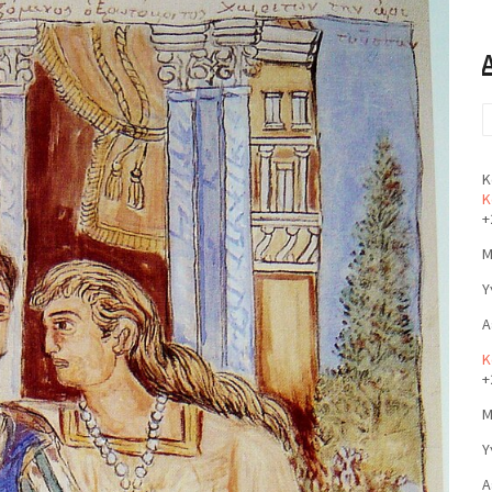
Κ
Κ
+
Μ
Υ
Α
Κ
+
Μ
Υ
Α