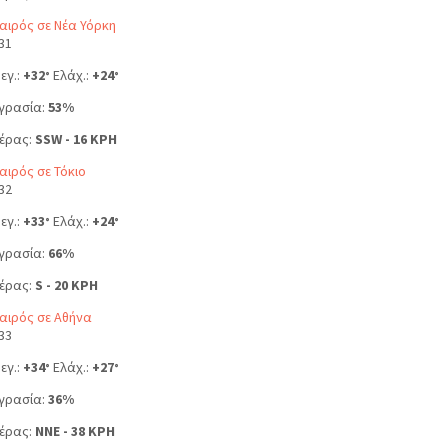
αιρός σε Νέα Υόρκη
31
εγ.:
+
32
Ελάχ.:
+
24
°
°
γρασία:
53%
έρας:
SSW - 16 KPH
αιρός σε Τόκιο
32
εγ.:
+
33
Ελάχ.:
+
24
°
°
γρασία:
66%
έρας:
S - 20 KPH
αιρός σε Αθήνα
33
εγ.:
+
34
Ελάχ.:
+
27
°
°
γρασία:
36%
έρας:
NNE - 38 KPH