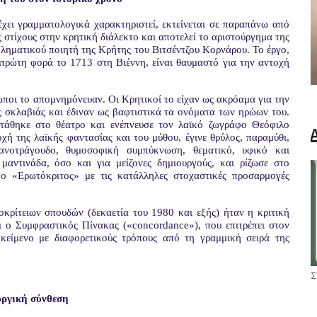
έχει γραμματολογικά χαρακτηριστεί, εκτείνεται σε παραπάνω από
στίχους στην κρητική διάλεκτο και αποτελεί το αριστούργημα της
μβληματικού ποιητή της Κρήτης του Βιτσέντζου Κορνάρου. Το έργο,
πρώτη φορά το 1713 στη Βιέννη, είναι θαυμαστό για την αντοχή
ωποι το απομνημόνευαν. Οι Κρητικοί το είχαν ως ακρόαμα για την
ς σκλαβιάς και έδιναν ως βαφτιστικά τα ονόματα των ηρώων του.
τάθηκε στο θέατρο και ενέπνευσε τον λαϊκό ζωγράφο Θεόφιλο
χή της λαϊκής φαντασίας και του μύθου, έγινε θρύλος, παραμύθι,
ιανοτράγουδο, θυμοσοφική συμπύκνωση, θεματικό, υφικό και
μαντινάδα, όσο και για μείζονες δημιουργούς, και ρίζωσε στο
ο «Ερωτόκριτος» με τις κατάλληλες στοχαστικές προσαρμογές
κρίτειων σπουδών (δεκαετία του 1980 και εξής) ήταν η κριτική
 ο Συμφραστικός Πίνακας («concordance»), που επιτρέπει στον
κείμενο με διαφορετικούς τρόπους από τη γραμμική σειρά της
Σ
υργική σύνθεση