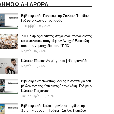
ΔΗΜΟΦΙΛΗ ΑΡΘΡΑ
Βιβλιοκριτική: "Παντούμ" της Στέλλας Πετρίδου |
Γράφει ο Κώστας Τραχανάς
Δεκεμβρίου 08, 2025
150 Έλληνες συνθέτες, στιχουργοί, τραγουδιστές
και εκτελεστές υπογράφουν Ανοιχτή Επιστολή
υπέρ του νομοσχεδίου του ΥΠΠΟ
Μαρτίου 07, 2024
Κώστας Τότσιος: Αν μ΄αγαπάς | Νέο τραγούδι
Μαρτίου 18, 2022
Βιβλιοκριτική: "Κώστας Αξελός, η νοσταλγία του
μέλλοντος" της Κατερίνας Δασκαλάκη | Γράφει ο
Κώστας Τραχανάς
Φεβρουαρίου 13, 2024
Βιβλιοκριτική: "Καλοκαιρινές καταιγίδες" της
Sarah MacLean | Γράφει η Στέλλα Πετρίδου