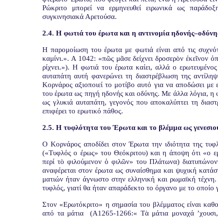
Ρώκριτο μπορεί να ερμηνευθεί ειρωνικά ως παράδοξ
συγκινησιακά Αρετούσα.
2.4. Η φωτιά του έρωτα και η αντινομία ηδονής–οδύνη
Η παρομοίωση του έρωτα με φωτιά είναι από τις συχνό
καμίνι.». Α 1042: «πῶς μᾶσε δείχνει δροσερὸν ἐκεῖνον 
ρίχνει.»). Η φωτιά του έρωτα καίει, αλλά ο ερωτευμένο
αυταπάτη αυτή φανερώνει τη διαστρέβλωση της αντίληψ
Κορνάρος αξιοποιεί το μοτίβο αυτό για να αποδώσει με
του έρωτα ως πηγή ηδονής και οδύνης. Με άλλα λόγια, η 
ως γλυκιά αυταπάτη, γεγονός που αποκαλύπτει τη διασ
επιφέρει το ερωτικό πάθος.
2.5. Η τυφλότητα του Έρωτα και το βλέμμα ως γενεσι
Ο Κορνάρος αποδίδει στον Έρωτα την ιδιότητα της τυφ
(«Τυφλός ο έρως» του Θεόκριτου) και η άποψη ότι «ο ε
περί τὸ φιλούμενον ὁ φιλῶν» του Πλάτωνα) διατυπώνον
αναφέρεται στον έρωτα ως συναίσθημα και ψυχική κατάσ
ματιών ήταν άγνωστο στην ελληνική και ρωμαϊκή τέχνη. Σ
τυφλός, γιατί θα ήταν απαράδεκτο το όργανο με το οποίο γ
Στον «Ερωτόκριτο» η σημασία του βλέμματος είναι καθο
από τα μάτια
(Α1265-1266:« Τὰ μάτια μοναχά ’χουσι