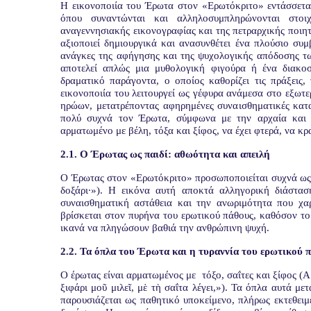
Η εικονοποιία του Έρωτα στον «Ερωτόκριτο» εντάσσεται
όπου συναντώνται και αλληλοσυμπληρώνονται στοιχ
αναγεννησιακής εικονογραφίας και της πετραρχικής ποιη
αξιοποιεί δημιουργικά και ανασυνθέτει ένα πλούσιο συ
ανάγκες της αφήγησης και της ψυχολογικής απόδοσης τ
αποτελεί απλώς μια μυθολογική φιγούρα ή ένα διακοσ
δραματικό παράγοντα, ο οποίος καθορίζει τις πράξεις,
εικονοποιία του λειτουργεί ως γέφυρα ανάμεσα στο εξωτ
ηρώων, μετατρέποντας αφηρημένες συναισθηματικές κατα
πολύ συχνά τον Έρωτα, σύμφωνα με την αρχαία και 
αρματωμένο με βέλη, τόξα και ξίφος, να έχει φτερά, να κρ
2.1. Ο Έρωτας ως παιδί: αθωότητα και απειλή
Ο Έρωτας στον «Ερωτόκριτο» προσωποποιείται συχνά ως 
δοξάρι·»). Η εικόνα αυτή αποκτά αλληγορική διάστασ
συναισθηματική αστάθεια και την ανωριμότητα που χαρ
βρίσκεται στον πυρήνα του ερωτικού πάθους, καθόσον το 
ικανά να πληγώσουν βαθιά την ανθρώπινη ψυχή.
2.2. Τα όπλα του Έρωτα και η τυραννία του ερωτικού 
Ο έρωτας είναι αρματωμένος με
τόξο, σαΐτες και ξίφος (
ξιφάρι μοῦ μιλεῖ, μὲ τὴ σαΐτα λέγει,»). Τα όπλα αυτά 
παρουσιάζεται ως παθητικό υποκείμενο, πλήρως εκτεθειμ