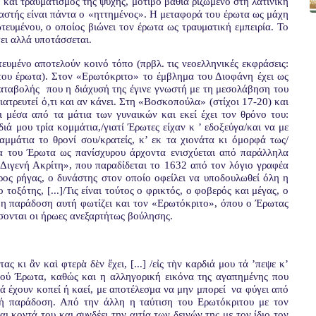
η και τραυματισμός της ψυχής, μοτίβο βαθιά ριζωμένο στη λατινική
ραστής είναι πάντα ο «ηττημένος». Η μεταφορά του έρωτα ως μάχη
τευμένου, ο οποίος βιώνει τον έρωτα ως τραυματική εμπειρία. Το
γει αλλά υποτάσσεται.
ευμένο αποτελούν κοινό τόπο (πρβλ. τις νεοελληνικές εκφράσεις:
του έρωτα). Στον «Ερωτόκριτο» το έμβλημα του Διοφάνη έχει ως
καταβολής
που η διάχυσή της έγινε γνωστή με τη μεσολάβηση του
ατρευτεί ό,τι και αν κάνει. Στη «Βοσκοπούλα» (στίχοι 17-20) και
ι μέσα από τα μάτια των γυναικών και εκεί έχει τον θρόνο του:
ιά μου τρία κομμάτια,/γιατί Έρωτες είχαν κ ’ εδοξεύγα/και να με
αμμάτια το θρονί σου/κρατείς, κ’ εκ τα χιονάτα κι όμορφά τως/
α του Έρωτα ως πανίσχυρου άρχοντα ενισχύεται από παράλληλα
 Διγενή Ακρίτη»,
που παραδίδεται το 1632 από τον λόγιο γραφέα
ρος ρήγας, ο δυνάστης στον οποίο οφείλει να υποδουλωθεί όλη η
τοξότης, [...]/Τις είναι τούτος ο φρικτός, ο φοβερός και μέγας, ο
, η
παράδοση αυτή φωτίζει και τον «Ερωτόκριτο», όπου ο Έρωτας
σονται οι ήρωες ανεξαρτήτως βούλησης.
 κι ἂν καὶ φτερὰ δὲν ἔχει, [...] /εἰς τὴν καρδιά μου τά ’πεψε κ’
τού Έρωτα
, καθώς και η αλληγορική εικόνα της αγαπημένης που
ά έχουν κοπεί ή καεί, με αποτέλεσμα να μην μπορεί
να φύγει από
ική παράδοση. Από την άλλη η ταύτιση του Ερωτόκριτου με τον
ι κοντά του και συνδέει την αιτία των δεινών της με τον ίδιο τον