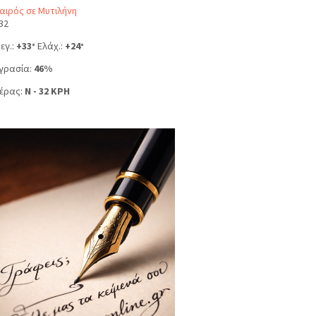
αιρός σε Μυτιλήνη
32
εγ.:
+
33
Ελάχ.:
+
24
°
°
γρασία:
46%
έρας:
N - 32 KPH