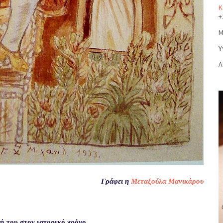
Κ
+
Μ
Υ
Α
Γράφει η
Μεταξούλα Μανικάρου
ή του στον ιστορικό χρόνο