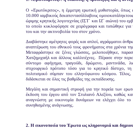
Ο «
Ερωτόκριτος»
, η έμμετρη ερωτική μυθιστορία, όπως 
10.000 ιαμβικούς δεκαπεντασύλλαβους ομοιοκατάληκτους 
ώριμης κρητικής λογοτεχνίας (ΙΣΤ΄ και ΙΖ΄ αιώνα) του ε
το οποίο κυκλοφόρησε σε χειρόγραφα και τυπώθηκε για 
του και την ακτινοβολία του στον χρόνο.
Διαβάστηκε αμέτρητες φορές και απλοί, αγράμματοι άνθρ
αναπτέρωση του εθνικού τους φρονήματος στα χρόνια τη
Μεταφράστηκε σε ξένες γλώσσες, μελοποιήθηκε, παρασ
Χατζημιχαήλ και άλλους καλλιτέχνες.
Πέρασε στην περιο
σύντομο αφήγημα, τραγούδι, δρώμενο, μαντινάδα, λ
στιχουργικό πρότυπο τόσο για το κρητικό δίστιχο, τη 
πολιτισμικό σύμπαν του ελληνόφωνου κόσμου. Τέλος, 
διδάσκεται σε όλες τις βαθμίδες της εκπαίδευσης.
Μεγάλη και σημαντική στροφή για την πορεία των ερωτο
έκδοση του έργου από τον Στυλιανό Αλεξίου, καθώς και
αναγνώστη με οικονομία δυνάμεων να ελέγχει όλο το 
συνηθισμένης ανάγνωσης.
2. Η εικονοποιία του Έρωτα ως κληρονομιά και δημιο