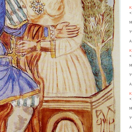
Κ
+
Μ
Υ
Α
Κ
+
Μ
Υ
Α
Κ
+
Μ
Υ
Α