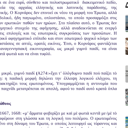
 σε ένα ευρύ, σύνθετο και πολυστρωματικό
διακειμενικό πεδίο,
εία της αρχαίας ελληνικής και λατινικής παράδοσης, της
τικής. Ο Κορνάρος δεν επινοεί εκ νέου τη μορφή του Έρωτα, αλλά
μβολικό, ήδη παγιωμένο, οπλοστάσιο, το οποίο προσαρμόζει στις
ων ερωτικών παθών των ηρώων. Στο πλαίσιο αυτό, ο Έρωτας δεν
μητικό στοιχείο της αφήγησης, αλλά αναδεικνύεται σε ενεργό
 τις επιλογές και τις εσωτερικές συγκρούσεις των προσώπων. Η
ερικό αφηγηματικό επίπεδο και στον εσωτερικό ψυχικό κόσμο των
στάσεις σε απτές, ορατές εικόνες. Έτσι, ο Κορνάρος φαντάζεται
αναγεννησιακή εικονογραφία, ως
μικρό γυμνό παιδί, να είναι
ατά φωτιά και να είναι τυφλό.
μικρό, γυμνό παιδί
(
Α274:«ἔχει τ’ ὁλόγδυμνο παιδὶ ποὺ παίζει τὸ
η: η παιδική μορφή δηλώνει την έλλειψη λογικού ελέγχου, τη
ακτηρίζει τους ερωτευμένους. Υπογραμμίζεται η αντινομία που
παιχνίδι μετατρέπεται σε απειλή, αφού το παιδί αυτό κρατά όπλα
πάθους
Α1667, 1668: «μ’ ἄρματα φοβερίζει με καὶ μὲ φωτιὰ κεντᾶ με·/μὲ τὸ
μεταφέρουν στη γλώσσα και τη λογική του πολέμου. Ο ερωτευμένος
ένο στη δύναμη του Έρωτα, ο οποίος λειτουργεί ως τύραννος και