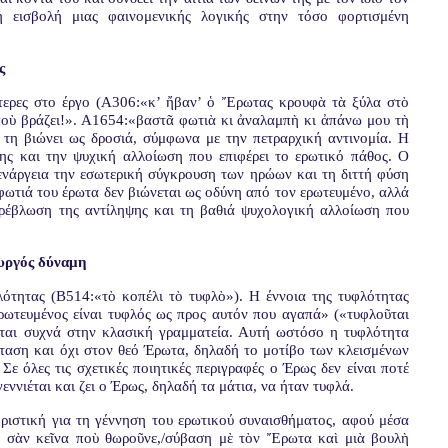
η εισβολή μιας φαινομενικής λογικής στην τόσο φορτισμένη
ς
τερες στο έργο (Α306:«κ’ ἤβαν’ ὁ Ἔρωτας κρουφὰ τὰ ξύλα στὸ
ὁποὺ βράζει!». Α1654:«βαστᾶ φωτιὰ κι ἀναλαμπὴ κι ἀπάνω μου τὴ
ς τη βιώνει ως δροσιά, σύμφωνα με την πετραρχική αντινομία. Η
ης και την ψυχική αλλοίωση που επιφέρει το ερωτικό πάθος. Ο
 ενάργεια την εσωτερική σύγκρουση των ηρώων και τη διττή φύση
φωτιά του έρωτα δεν βιώνεται ως οδύνη από τον ερωτευμένο, αλλά
τρέβλωση της αντίληψης και τη βαθιά ψυχολογική αλλοίωση που
ουργός δύναμη
λότητας
(Β514:«τὸ κοπέλι τὸ τυφλὸ»).
Η έννοια της
τυφλότητας
ρωτευμένος είναι τυφλός ως προς αυτόν που αγαπά» («τυφλοῦται
ται συχνά στην κλασική γραμματεία. Αυτή ωστόσο η τυφλότητα
ταση και όχι στον θεό Έρωτα, δηλαδή το μοτίβο των κλεισμένων
ε όλες τις σχετικές ποιητικές περιγραφές ο Έρως δεν είναι ποτέ
εννιέται και ζει ο Έρως, δηλαδή τα μάτια, να ήταν τυφλά.
ριστική για τη γέννηση του ερωτικού συναισθήματος, αφού μέσα
, σὰν κεῖνα ποὺ θωροῦνε,/σύβαση μὲ τὸν Ἔρωτα καὶ μιὰ βουλὴ