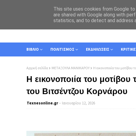
This site uses cookies from Google to d
are shared with Google along with perf
statistics, and to detect and address 
ΑΡΧΙΚΗ
ΣΧΕΤΙΚΑ
ΕΠΙΚΟΙΝΩΝΙΑ
ΒΙΒΛΙΟ
ΠΟΛΙΤΙΣΜΟΣ
ΕΚΔΗΛΩΣΕΙΣ
ΚΡΙΤΙΚΕ
Αρχική σελίδα
ΜΕΤΑΞΟΥΛΑ ΜΑΝΙΚΑΡΟΥ
Η εικονοποιία του μοτίβου 
Η εικονοποιία του μοτίβου
του Βιτσέντζου Κορνάρου
Texnesοnline.gr
Ιανουαρίου 12, 2026