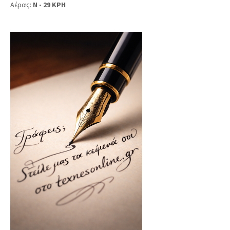
Αέρας:
N - 29 KPH