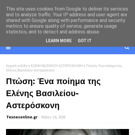
This site uses cookies from Google to deliver its services
and to analyze traffic. Your IP address and user-agent are
shared with Google along with performance and security
metrics to ensure quality of service, generate usage
statistics, and to detect and address abuse.
LEARN MORE
GOT IT
Αρχική σελίδα
ΕΛΕΝΗ ΒΑΣΙΛΕΙΟΥ-ΑΣΤΕΡΟΣΚΟΝΗ
Πτώση: Ένα ποίημα της
Ελένης Βασιλείου-Αστερόσκονη
Πτώση: Ένα ποίημα της
Ελένης Βασιλείου-
Αστερόσκονη
Texnesοnline.gr
Μαΐου 14, 2026