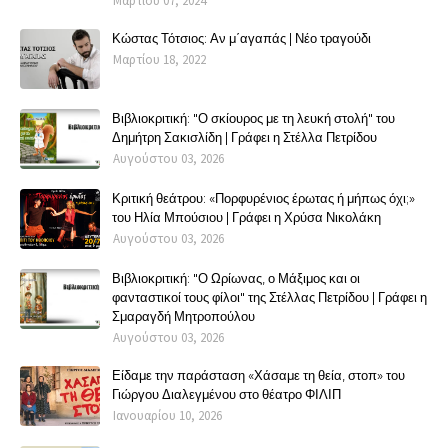
Μαρτίου 07, 2024
Κώστας Τότσιος: Αν μ΄αγαπάς | Νέο τραγούδι
Μαρτίου 18, 2022
Βιβλιοκριτική: "Ο σκίουρος με τη λευκή στολή" του
Δημήτρη Σακισλίδη | Γράφει η Στέλλα Πετρίδου
Αυγούστου 03, 2026
Κριτική θεάτρου: «Πορφυρένιος έρωτας ή μήπως όχι;»
του Ηλία Μπούσιου | Γράφει η Χρύσα Νικολάκη
Αυγούστου 03, 2026
Βιβλιοκριτική: "Ο Ωρίωνας, ο Μάξιμος και οι
φανταστικοί τους φίλοι" της Στέλλας Πετρίδου | Γράφει η
Σμαραγδή Μητροπούλου
Αυγούστου 03, 2026
Είδαμε την παράσταση «Χάσαμε τη θεία, στοπ» του
Γιώργου Διαλεγμένου στο θέατρο ΦΙΛΙΠ
Ιανουαρίου 10, 2026