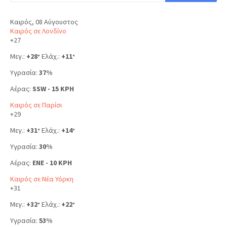
Καιρός, 08 Αύγουστος
Καιρός σε Λονδίνο
+
27
Μεγ.:
+
28
Ελάχ.:
+
11
°
°
Υγρασία:
37%
Αέρας:
SSW - 15 KPH
Καιρός σε Παρίσι
+
29
Μεγ.:
+
31
Ελάχ.:
+
14
°
°
Υγρασία:
30%
Αέρας:
ENE - 10 KPH
Καιρός σε Νέα Υόρκη
+
31
Μεγ.:
+
32
Ελάχ.:
+
22
°
°
Υγρασία:
53%