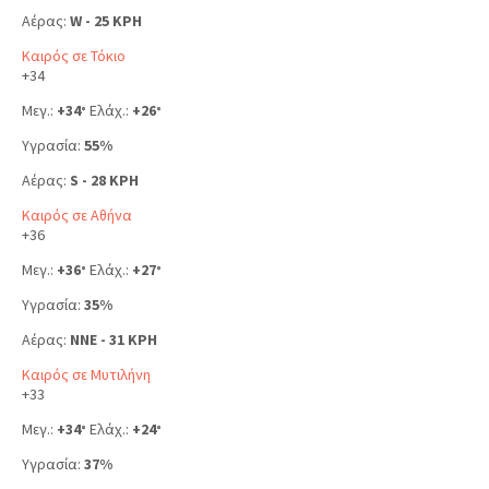
Αέρας:
W - 25 KPH
Καιρός σε Τόκιο
+
34
Μεγ.:
+
34
Ελάχ.:
+
26
°
°
Υγρασία:
55%
Αέρας:
S - 28 KPH
Καιρός σε Αθήνα
+
36
Μεγ.:
+
36
Ελάχ.:
+
27
°
°
Υγρασία:
35%
Αέρας:
NNE - 31 KPH
Καιρός σε Μυτιλήνη
+
33
Μεγ.:
+
34
Ελάχ.:
+
24
°
°
Υγρασία:
37%