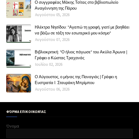
Ο συγγραφέας Μάκης Τσίτας στο βιβλιοπωλείο
Αναγέννηση της Πάρου
Αυγούστου 05, 2026
Ηλέκτρα Νησίδου: "Αγαπώ τη γραφή, γιατί με βοηθάει
να βάζω σε τάξη τον εσωτερικό μου κόσμο"
Αυγούστου 07, 2026
Βιβλιοκριτική: "Ο ήλιος πάγωσε" του Ακύλα Άρωνα |
Γράφει ο Κώστας Τραχανάς
Ιουλίου 02, 2026
Ο Αύγουστος, ο μήνας της Παναγιάς | Γράφει η
Ευστρατία Ι. Σταυράκη Μπρίμπου
Αυγούστου 06, 2026
ΦΌΡΜΑ ΕΠΙΚΟΙΝΩΝΊΑΣ
Όνομα