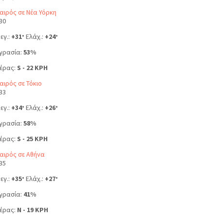
αιρός σε Νέα Υόρκη
30
εγ.:
+
31
Ελάχ.:
+
24
°
°
γρασία:
53%
έρας:
S - 22 KPH
αιρός σε Τόκιο
33
εγ.:
+
34
Ελάχ.:
+
26
°
°
γρασία:
58%
έρας:
S - 25 KPH
αιρός σε Αθήνα
35
εγ.:
+
35
Ελάχ.:
+
27
°
°
γρασία:
41%
έρας:
N - 19 KPH