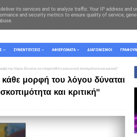
eliver its services and to analyze traffic. Your IP address and 
ormance and security metrics to ensure quality of service, gen
abuse.
Σ
ΣΥΝΕΝΤΕΥΞΕΙΣ
ΑΦΙΕΡΩΜΑΤΑ
ΔΙΑΓΩΝΙΣΜΟΙ
ΓΡΑΦΟΥ
ορφή του λόγου δύναται να υπηρετηθεί η κοινωνική σκοπιμότητα και κριτική"
 κάθε μορφή του λόγου δύναται
σκοπιμότητα και κριτική"