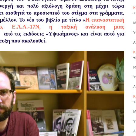
ενεργή και πολύ αξιόλογη δράση στη μέχρι τώρα
Κ
ει αισθητά το προσωπικό του στίγμα στα γράμματα,
+
έλλον. Το νέο του βιβλίο με τίτλο «
Η επαναστατική
Μ
ου, Ε.Λ.Α.-17Ν, η ταξική ανάλυση μιας
Υ
 από τις εκδόσεις «Υψικάμινος» και είναι αυτό για
τευξη που ακολουθεί.
Α
Κ
+
Μ
Υ
Α
Κ
+
Μ
Υ
Α