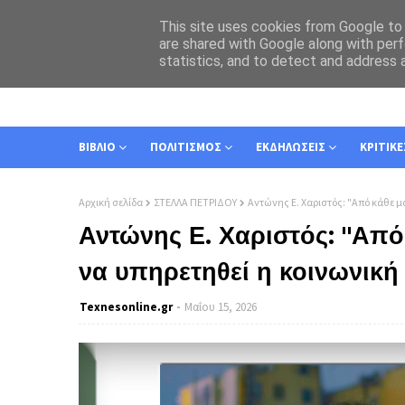
This site uses cookies from Google to d
are shared with Google along with perf
statistics, and to detect and address 
ΑΡΧΙΚΗ
ΣΧΕΤΙΚΑ
ΕΠΙΚΟΙΝΩΝΙΑ
ΒΙΒΛΙΟ
ΠΟΛΙΤΙΣΜΟΣ
ΕΚΔΗΛΩΣΕΙΣ
ΚΡΙΤΙΚΕ
Αρχική σελίδα
ΣΤΕΛΛΑ ΠΕΤΡΙΔΟΥ
Αντώνης Ε. Χαριστός: "Από κάθε μ
Αντώνης Ε. Χαριστός: "Από
να υπηρετηθεί η κοινωνική 
Texnesοnline.gr
Μαΐου 15, 2026