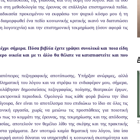
 στις κατασκευές της γλώσσας και στη δομή του λόγου. Και τα δύο
 στη μεθοδολογία της έρευνας σε επάλληλα επιστημονικά πεδία.
ιαδικασία προκειμένου να εκφράσω τον ψυχικό κόσμο μου ή τη
διαμορφωθεί ένα πεδίο κοινωνικής κριτικής ικανό να διατυπώσει
η λογοτεχνία) και την επιστημονική τεκμηρίωση (όσον αφορά τις
έχρι σήμερα. Πόσα βιβλία έχετε γράψει συνολικά και ποια είδη
ρο οικεία και με τι άλλο θα θέλατε να καταπιαστείτε και που
απόπειρες πεζογραφικής αποτύπωσης. Υπήρξαν ανώριμες, αλλά
βληματική του λόγου και να στρέψω το ενδιαφέρον μου, σήμερα,
σολάβησαν δημοσιεύσεις πεζογραφίας, ποίησης, θεατρικών έργων,
λεκτρονικά περιοδικά. Ομολογώ πως κάθε φορά βιώνω την ίδια
γουρα, δεν είναι το αποτέλεσμα που επιδιώκω το ίδιο σε όλες τις
νική εργασία, χωρίς να μειώνω τις προσπάθειες για ποιοτική
ω πως το κομμάτι της έρευνας, της τεκμηρίωσης και της απόδοσης
Σ
ασίας, αποτελούν τον θεμέλιο λίθο της σκέψης και της πρακτικής
υ στα γράμματα. Δεν υποτιμώ καμία θεματική του λόγου, ίσα ίσα
μορφή αυτού δύναται να υπηρετηθεί η κοινωνική σκοπιμότητα και