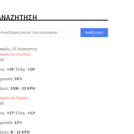
ΑΝΑΖΗΤΗΣΗ
αιρός, 07 Αύγουστος
αιρός σε Λονδίνο
24
εγ.:
+
25
Ελάχ.:
+
10
°
°
γρασία:
36%
έρας:
SSW - 13 KPH
αιρός σε Παρίσι
26
εγ.:
+
27
Ελάχ.:
+
12
°
°
γρασία:
32%
έρας:
N - 13 KPH