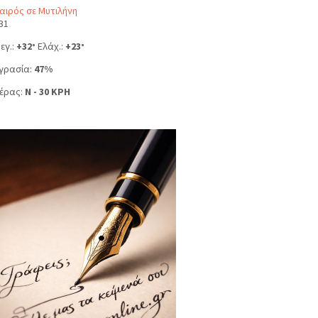
αιρός σε Μυτιλήνη
31
εγ.:
+
32
Ελάχ.:
+
23
°
°
γρασία:
47%
έρας:
N - 30 KPH