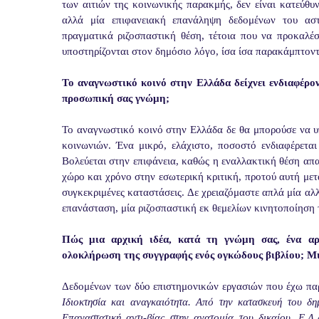
των αιτιών της κοινωνικής παρακμής, δεν είναι κατεύθυ
αλλά μία επιφανειακή επανάληψη δεδομένων του αστι
πραγματικά ριζοσπαστική θέση, τέτοια που να προκαλέσε
υποστηρίζονται στον δημόσιο λόγο, ίσα ίσα παρακάμπτοντ
Το αναγνωστικό κοινό στην Ελλάδα δείχνει ενδιαφέρον
προσωπική σας γνώμη;
Το αναγνωστικό κοινό στην Ελλάδα δε θα μπορούσε να υ
κοινωνιών. Ένα μικρό, ελάχιστο, ποσοστό ενδιαφέρεται 
Βολεύεται στην επιφάνεια, καθώς η εναλλακτική θέση απ
χώρο και χρόνο στην εσωτερική κριτική, προτού αυτή μετα
συγκεκριμένες καταστάσεις. Δε χρειαζόμαστε απλά μία αλλ
επανάσταση, μία ριζοσπαστική εκ θεμελίων κινητοποίηση 
Πώς μια αρχική ιδέα, κατά τη γνώμη σας, ένα αρχ
ολοκλήρωση της συγγραφής ενός ογκώδους βιβλίου; Μιλ
Δεδομένων των δύο επιστημονικών εργασιών που έχω πα
Ιδιοκτησία και αναγκαιότητα. Από την κατασκευή του δ
Επαναστατική αντι-βίας στην ανατομία του δικαίου. Ε.Λ