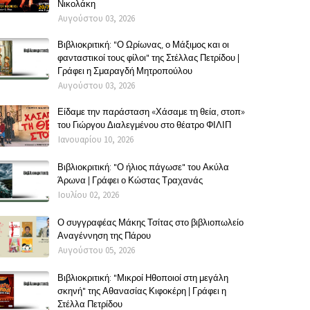
Νικολάκη
Αυγούστου 03, 2026
Βιβλιοκριτική: "Ο Ωρίωνας, ο Μάξιμος και οι
φανταστικοί τους φίλοι" της Στέλλας Πετρίδου |
Γράφει η Σμαραγδή Μητροπούλου
Αυγούστου 03, 2026
Είδαμε την παράσταση «Χάσαμε τη θεία, στοπ»
του Γιώργου Διαλεγμένου στο θέατρο ΦΙΛΙΠ
Ιανουαρίου 10, 2026
Βιβλιοκριτική: "Ο ήλιος πάγωσε" του Ακύλα
Άρωνα | Γράφει ο Κώστας Τραχανάς
Ιουλίου 02, 2026
Ο συγγραφέας Μάκης Τσίτας στο βιβλιοπωλείο
Αναγέννηση της Πάρου
Αυγούστου 05, 2026
Βιβλιοκριτική: "Μικροί Ηθοποιοί στη μεγάλη
σκηνή" της Αθανασίας Κιφοκέρη | Γράφει η
Στέλλα Πετρίδου