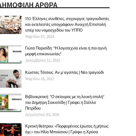
ΔΗΜΟΦΙΛΗ ΑΡΘΡΑ
150 Έλληνες συνθέτες, στιχουργοί, τραγουδιστές
και εκτελεστές υπογράφουν Ανοιχτή Επιστολή
υπέρ του νομοσχεδίου του ΥΠΠΟ
Μαρτίου 07, 2024
Γιώτα Παρισίδη: "Η λογοτεχνία είναι η πιο αγνή
μορφή επικοινωνίας"
Δεκεμβρίου 11, 2023
Κώστας Τότσιος: Αν μ΄αγαπάς | Νέο τραγούδι
Μαρτίου 18, 2022
Βιβλιοκριτική: "Ο σκίουρος με τη λευκή στολή"
του Δημήτρη Σακισλίδη | Γράφει η Στέλλα
Πετρίδου
Αυγούστου 03, 2026
Κριτική θεάτρου: «Πορφυρένιος έρωτας ή μήπως
όχι;» του Ηλία Μπούσιου | Γράφει η Χρύσα