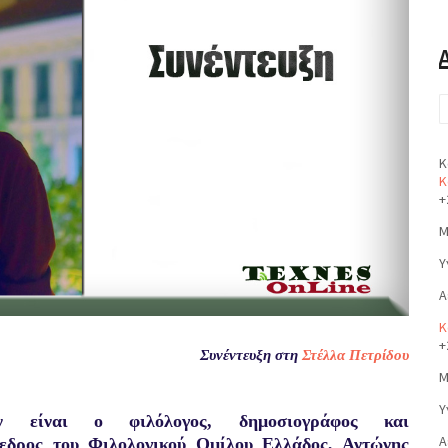
Κ
Κ
+
Μ
Υ
Α
Κ
+
Συνέντευξη στη
Στέλλα Πετρίδου
Μ
Υ
ών είναι ο φιλόλογος, δημοσιογράφος και
Α
όεδρος του Φιλολογικού Ομίλου Ελλάδος, Αντώνης