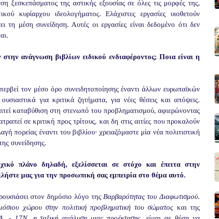
νση ξεσκεπάσματος της αστικής εξουσίας σε όλες τις μορφές της,
κού κυρίαρχου ιδεολογήματος. Ελάχιστες εργασίες υιοθετούν
ι τη μέση συνείδηση. Αυτές οι εργασίες είναι δεδομένο ότι δεν
αι.
 στην ανάγνωση βιβλίων ειδικού ενδιαφέροντος; Ποια είναι η
περβεί τον μέσο όρο συνειδητοποίησης έναντι άλλων ευρωπαϊκών
ουσιαστικά για κριτικά ζητήματα, για νέες θέσεις και απόψεις.
αιτεί καταβύθιση στη στενωπό του προβληματισμού, αφιερώνοντας
τραπεί σε κριτική προς τρίτους, και δη στις αιτίες που προκαλούν
αγή πορείας έναντι του βιβλίου· χρειαζόμαστε μία νέα πολιτιστική
της συνείδησης.
ικό πλάνο δηλαδή, εξελίσσεται σε στόχο και έπειτα στην
ήστε μας για την προσωπική σας εμπειρία στο θέμα αυτό.
ρουσιάσει στον δημόσιο λόγο της
Βαρβαρότητας του Διαφωτισμού.
ημόσιου χώρου στην πολιτική προβληματική του σώματος
και της
.Α. - 17Ν, η ταξική ανάλυση μιας προέκτασης,
είμαι σε θέση να