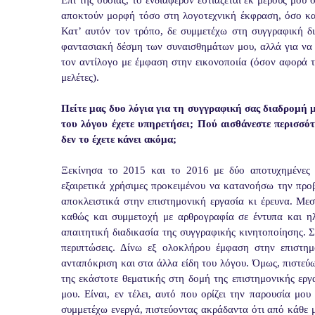
Επί της ουσίας, το ενδιαφέρον εστιάζεται εκ μέρους μου
αποκτούν μορφή τόσο στη λογοτεχνική έκφραση, όσο και
Κατ’ αυτόν τον τρόπο, δε συμμετέχω στη συγγραφική δ
φαντασιακή δέσμη των συναισθημάτων μου, αλλά για να 
τον αντίλογο με έμφαση στην εικονοποιία (όσον αφορά τ
μελέτες).
Πείτε μας δυο λόγια για τη συγγραφική σας διαδρομή μ
του λόγου έχετε υπηρετήσει; Πού αισθάνεστε περισσότε
δεν το έχετε κάνει ακόμα;
Ξεκίνησα το 2015 και το 2016 με δύο αποτυχημένες 
εξαιρετικά χρήσιμες προκειμένου να κατανοήσω την προ
αποκλειστικά στην επιστημονική εργασία κι έρευνα. Με
καθώς και συμμετοχή με αρθρογραφία σε έντυπα και η
απαιτητική διαδικασία της συγγραφικής κινητοποίησης. Σί
περιπτώσεις. Δίνω εξ ολοκλήρου έμφαση στην επιστημο
ανταπόκριση και στα άλλα είδη του λόγου. Όμως, πιστεύ
της εκάστοτε θεματικής στη δομή της επιστημονικής εργ
μου. Είναι, εν τέλει, αυτό που ορίζει την παρουσία μο
συμμετέχω ενεργά, πιστεύοντας ακράδαντα ότι από κάθε 