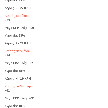
Υγρασία:
45%
Αέρας:
S - 22 KPH
Καιρός σε Τόκιο
+
33
Μεγ.:
+
34
Ελάχ.:
+
26
°
°
Υγρασία:
58%
Αέρας:
S - 29 KPH
Καιρός σε Αθήνα
+
34
Μεγ.:
+
35
Ελάχ.:
+
27
°
°
Υγρασία:
38%
Αέρας:
N - 19 KPH
Καιρός σε Μυτιλήνη
+
31
Μεγ.:
+
32
Ελάχ.:
+
23
°
°
Υγρασία:
48%