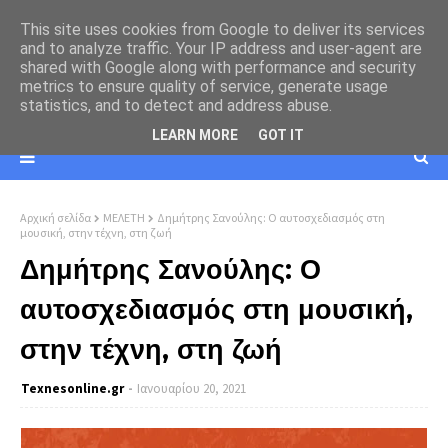
This site uses cookies from Google to deliver its services
and to analyze traffic. Your IP address and user-agent are
shared with Google along with performance and security
metrics to ensure quality of service, generate usage
statistics, and to detect and address abuse.
LEARN MORE
GOT IT
Αρχική σελίδα
ΜΕΛΕΤΗ
Δημήτρης Σανούλης: Ο αυτοσχεδιασμός στη
μουσική, στην τέχνη, στη ζωή
Δημήτρης Σανούλης: Ο
αυτοσχεδιασμός στη μουσική,
στην τέχνη, στη ζωή
Texnesοnline.gr
Ιανουαρίου 20, 2021