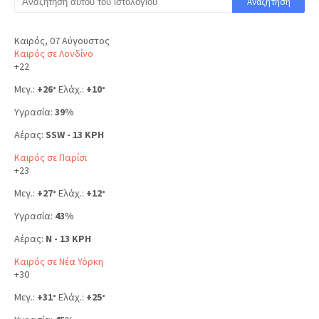
Καιρός, 07 Αύγουστος
Καιρός σε Λονδίνο
+
22
Μεγ.:
+
26
Ελάχ.:
+
10
°
°
Υγρασία:
39%
Αέρας:
SSW - 13 KPH
Καιρός σε Παρίσι
+
23
Μεγ.:
+
27
Ελάχ.:
+
12
°
°
Υγρασία:
43%
Αέρας:
N - 13 KPH
Καιρός σε Νέα Υόρκη
+
30
Μεγ.:
+
31
Ελάχ.:
+
25
°
°