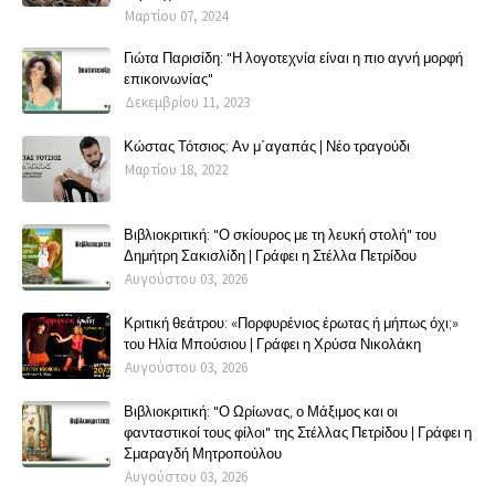
Μαρτίου 07, 2024
Γιώτα Παρισίδη: "Η λογοτεχνία είναι η πιο αγνή μορφή
επικοινωνίας"
Δεκεμβρίου 11, 2023
Κώστας Τότσιος: Αν μ΄αγαπάς | Νέο τραγούδι
Μαρτίου 18, 2022
Βιβλιοκριτική: "Ο σκίουρος με τη λευκή στολή" του
Δημήτρη Σακισλίδη | Γράφει η Στέλλα Πετρίδου
Αυγούστου 03, 2026
Κριτική θεάτρου: «Πορφυρένιος έρωτας ή μήπως όχι;»
του Ηλία Μπούσιου | Γράφει η Χρύσα Νικολάκη
Αυγούστου 03, 2026
Βιβλιοκριτική: "Ο Ωρίωνας, ο Μάξιμος και οι
φανταστικοί τους φίλοι" της Στέλλας Πετρίδου | Γράφει η
Σμαραγδή Μητροπούλου
Αυγούστου 03, 2026