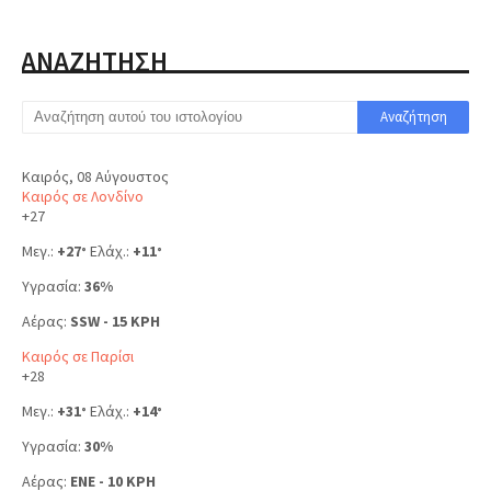
ΑΝΑΖΗΤΗΣΗ
Καιρός, 08 Αύγουστος
Καιρός σε Λονδίνο
+
27
Μεγ.:
+
27
Ελάχ.:
+
11
°
°
Υγρασία:
36%
Αέρας:
SSW - 15 KPH
Καιρός σε Παρίσι
+
28
Μεγ.:
+
31
Ελάχ.:
+
14
°
°
Υγρασία:
30%
Αέρας:
ENE - 10 KPH