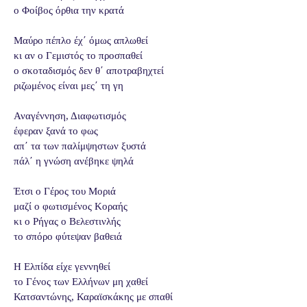
ο Φοίβος όρθια την κρατά
Μαύρο πέπλο έχ΄ όμως απλωθεί
κι αν ο Γεμιστός το προσπαθεί
ο σκοταδισμός δεν θ΄ αποτραβηχτεί
ριζωμένος είναι μες΄ τη γη
Αναγέννηση, Διαφωτισμός
έφεραν ξανά το φως
απ΄ τα των παλίμψηστων ξυστά
πάλ΄ η γνώση ανέβηκε ψηλά
Έτσι ο Γέρος του Μοριά
μαζί ο φωτισμένος Κοραής
κι ο Ρήγας ο Βελεστινλής
το σπόρο φύτεψαν βαθειά
Η Ελπίδα είχε γεννηθεί
το Γένος των Ελλήνων μη χαθεί
Κατσαντώνης, Καραϊσκάκης με σπαθί