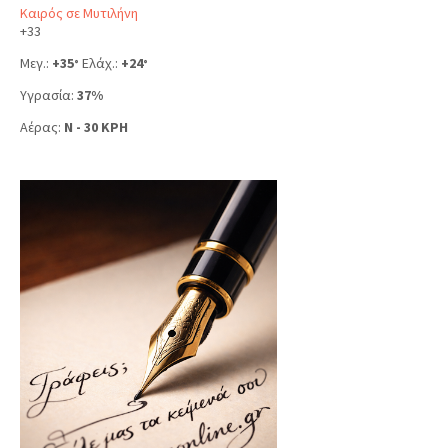
Καιρός σε Μυτιλήνη
+
33
Μεγ.:
+
35
Ελάχ.:
+
24
°
°
Υγρασία:
37%
Αέρας:
N - 30 KPH