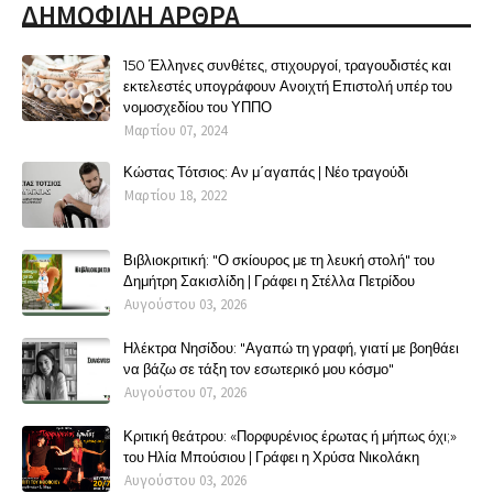
ΔΗΜΟΦΙΛΗ ΑΡΘΡΑ
150 Έλληνες συνθέτες, στιχουργοί, τραγουδιστές και
εκτελεστές υπογράφουν Ανοιχτή Επιστολή υπέρ του
νομοσχεδίου του ΥΠΠΟ
Μαρτίου 07, 2024
Κώστας Τότσιος: Αν μ΄αγαπάς | Νέο τραγούδι
Μαρτίου 18, 2022
Βιβλιοκριτική: "Ο σκίουρος με τη λευκή στολή" του
Δημήτρη Σακισλίδη | Γράφει η Στέλλα Πετρίδου
Αυγούστου 03, 2026
Ηλέκτρα Νησίδου: "Αγαπώ τη γραφή, γιατί με βοηθάει
να βάζω σε τάξη τον εσωτερικό μου κόσμο"
Αυγούστου 07, 2026
Κριτική θεάτρου: «Πορφυρένιος έρωτας ή μήπως όχι;»
του Ηλία Μπούσιου | Γράφει η Χρύσα Νικολάκη
Αυγούστου 03, 2026