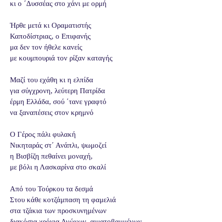
κι ο ΄Δυσσέας στο χάνι με ορμή
Ήρθε μετά κι Οραματιστής
Καποδίστριας, ο Επιφανής
μα δεν τον ήθελε κανείς
με κουμπουριά τον ρίξαν καταγής
Μαζί του εχάθη κι η ελπίδα
για σύγχρονη, λεύτερη Πατρίδα
έρμη Ελλάδα, σού ΄τανε γραφτό
να ξαναπέσεις στον κρημνό
Ο Γέρος πάλι φυλακή
Νικηταράς στ΄ Ανάπλι, ψωμοζεί
η Βισβίζη πεθαίνει μοναχή,
με βόλι η Λασκαρίνα στο σκαλί
Από του Τούρκου τα δεσμά
Στου κάθε κοτζάμπαση τη φαμελιά
στα τζάκια των προσκυνημένων
διακόσια χρόνια Αγώνων, αιματοβαμμένων