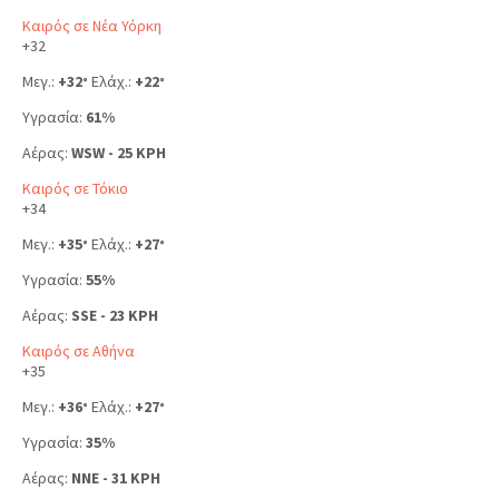
Καιρός σε Νέα Υόρκη
+
32
Μεγ.:
+
32
Ελάχ.:
+
22
°
°
Υγρασία:
61%
Αέρας:
WSW - 25 KPH
Καιρός σε Τόκιο
+
34
Μεγ.:
+
35
Ελάχ.:
+
27
°
°
Υγρασία:
55%
Αέρας:
SSE - 23 KPH
Καιρός σε Αθήνα
+
35
Μεγ.:
+
36
Ελάχ.:
+
27
°
°
Υγρασία:
35%
Αέρας:
NNE - 31 KPH