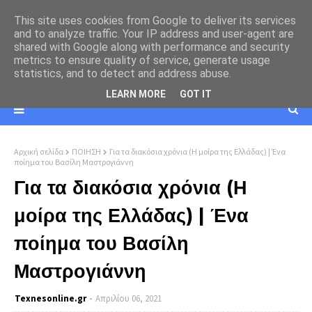
This site uses cookies from Google to deliver its services
and to analyze traffic. Your IP address and user-agent are
shared with Google along with performance and security
metrics to ensure quality of service, generate usage
statistics, and to detect and address abuse.
LEARN MORE
GOT IT
Αρχική σελίδα
ΠΟΙΗΣΗ
Για τα διακόσια χρόνια (Η μοίρα της Ελλάδας) | Ένα
ποίημα του Βασίλη Μαστρογιάννη
Για τα διακόσια χρόνια (Η
μοίρα της Ελλάδας) | Ένα
ποίημα του Βασίλη
Μαστρογιάννη
Texnesοnline.gr
Απριλίου 06, 2021