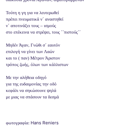
Τούτη η γη για να λευτερωθεί
πρέπει πνευματικά ν΄ αναστηθεί
ν΄ αποτινάξει τους – ισμούς
στο επέκεινα να στρέψει, τους ΄΄πιστούς΄΄
Μηδέν Άγαν, Γνώθι σ΄ εαυτόν
επιλογή να γίνει των Λαών
και το ( παν) Μέτρον Άριστον
τρόπος ζωής, όλων των κάλλιστων
Με την αλήθεια οδηγό
για της ευδαιμονίας την οδό
κεφάλι να σηκώσουνε ψηλά
με μιας να σπάσουν τα δεσμά
Hans Reniers
φωτογραφία: