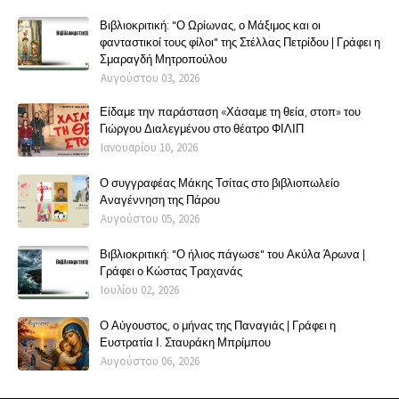
Βιβλιοκριτική: "Ο Ωρίωνας, ο Μάξιμος και οι
φανταστικοί τους φίλοι" της Στέλλας Πετρίδου | Γράφει η
Σμαραγδή Μητροπούλου
Αυγούστου 03, 2026
Είδαμε την παράσταση «Χάσαμε τη θεία, στοπ» του
Γιώργου Διαλεγμένου στο θέατρο ΦΙΛΙΠ
Ιανουαρίου 10, 2026
Ο συγγραφέας Μάκης Τσίτας στο βιβλιοπωλείο
Αναγέννηση της Πάρου
Αυγούστου 05, 2026
Βιβλιοκριτική: "Ο ήλιος πάγωσε" του Ακύλα Άρωνα |
Γράφει ο Κώστας Τραχανάς
Ιουλίου 02, 2026
Ο Αύγουστος, ο μήνας της Παναγιάς | Γράφει η
Ευστρατία Ι. Σταυράκη Μπρίμπου
Αυγούστου 06, 2026