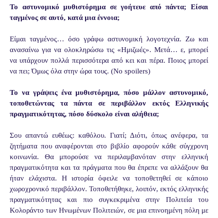
Το αστυνομικό μυθιστόρημα σε γοήτευε από πάντα; Είσαι
ταγμένος σε αυτό, κατά μια έννοια;
Είμαι ταγμένος… όσο γράφω αστυνομική λογοτεχνία. Ζω και
ανασαίνω για να ολοκληρώσω τις «Ημιζωές». Μετά… ε, μπορεί
να υπάρχουν πολλά περισσότερα από κει και πέρα. Ποιος μπορεί
να πει; Όμως όλα στην ώρα τους. (No spoilers)
Το να γράψεις ένα μυθιστόρημα, πόσο μάλλον αστυνομικό,
τοποθετώντας τα πάντα σε περιβάλλον εκτός Ελληνικής
πραγματικότητας, πόσο δύσκολο είναι αλήθεια;
Σου απαντώ ευθέως: καθόλου. Γιατί; Διότι, όπως ανέφερα, τα
ζητήματα που αναφέρονται στο βιβλίο αφορούν κάθε σύγχρονη
κοινωνία. Θα μπορούσε να περιλαμβανόταν στην ελληνική
πραγματικότητα και τα πράγματα που θα έπρεπε να αλλάξουν θα
ήταν ελάχιστα. Η ιστορία όφειλε να τοποθετηθεί σε κάποιο
χωροχρονικό περιβάλλον. Τοποθετήθηκε, λοιπόν, εκτός ελληνικής
πραγματικότητας και πιο συγκεκριμένα στην Πολιτεία του
Κολοράντο των Ηνωμένων Πολιτειών, σε μια επινοημένη πόλη με