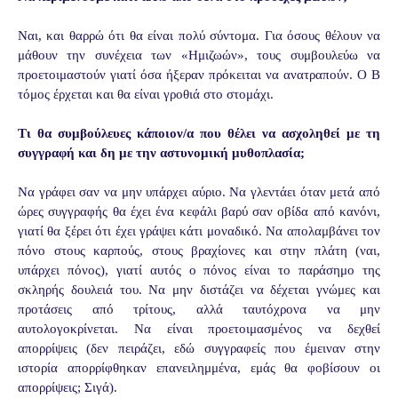
Ναι, και θαρρώ ότι θα είναι πολύ σύντομα. Για όσους θέλουν να
μάθουν την συνέχεια των «Ημιζωών», τους συμβουλεύω να
προετοιμαστούν γιατί όσα ήξεραν πρόκειται να ανατραπούν. Ο Β
τόμος έρχεται και θα είναι γροθιά στο στομάχι.
Τι θα συμβούλευες κάποιον/α που θέλει να ασχοληθεί με τη
συγγραφή και δη με την αστυνομική μυθοπλασία;
Να γράφει σαν να μην υπάρχει αύριο. Να γλεντάει όταν μετά από
ώρες συγγραφής θα έχει ένα κεφάλι βαρύ σαν οβίδα από κανόνι,
γιατί θα ξέρει ότι έχει γράψει κάτι μοναδικό. Να απολαμβάνει τον
πόνο στους καρπούς, στους βραχίονες και στην πλάτη (ναι,
υπάρχει πόνος), γιατί αυτός ο πόνος είναι το παράσημο της
σκληρής δουλειά του. Να μην διστάζει να δέχεται γνώμες και
προτάσεις από τρίτους, αλλά ταυτόχρονα να μην
αυτολογοκρίνεται. Να είναι προετοιμασμένος να δεχθεί
απορρίψεις (δεν πειράζει, εδώ συγγραφείς που έμειναν στην
ιστορία απορρίφθηκαν επανειλημμένα, εμάς θα φοβίσουν οι
απορρίψεις; Σιγά).