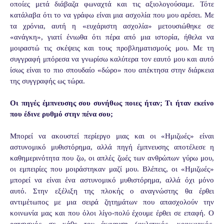
οποίες μετά διάβαζα φωναχτά και τις αξιολογούσαμε. Τότε
κατάλαβα ότι το να γράφω είναι μια ασχολία που μου αρέσει. Με
τα χρόνια, αυτή η «ευχάριστη ασχολία» μετουσιώθηκε σε
«ανάγκη», γιατί ένιωθα ότι πέρα από μια ιστορία, ήθελα να
μοιραστώ τις σκέψεις και τους προβληματισμούς μου. Με τη
συγγραφή μπόρεσα να γνωρίσω καλύτερα τον εαυτό μου και αυτό
ίσως είναι το πιο σπουδαίο «δώρο» που απέκτησα στην διάρκεια
της συγγραφής ως τώρα.
Οι πηγές έμπνευσης σου συνήθως ποιες ήταν; Τι ήταν εκείνο
που έδινε ρυθμό στην πένα σου;
Μπορεί να ακουστεί περίεργο μιας και οι «Ημιζωές» είναι
αστυνομικό μυθιστόρημα, αλλά πηγή έμπνευσης αποτέλεσε η
καθημερινότητα που ζω, οι απλές ζωές των ανθρώπων γύρω μου,
οι εμπειρίες που μοιράστηκαν μαζί μου. Βλέπεις, οι «Ημιζωές»
μπορεί να είναι ένα αστυνομικό μυθιστόρημα, αλλά όχι μόνο
αυτό. Στην εξέλιξη της πλοκής ο αναγνώστης θα έρθει
αντιμέτωπος με μια σειρά ζητημάτων που απασχολούν την
κοινωνία μας και που όλοι λίγο-πολύ έχουμε έρθει σε επαφή. Ο
ρατσισμός σε κάθε του έκφανση (φυλετικός, κοινωνικός,