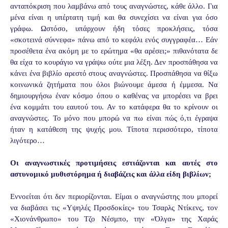
ανταπόκριση που λαμβάνω από τους αναγνώστες, κάθε άλλο. Για
μένα είναι η υπέρτατη τιμή και θα συνεχίσει να είναι για όσο
γράφω. Ωστόσο, υπάρχουν ήδη τόσες προκλήσεις, τόσα
«σκοτεινά σύννεφα» πάνω από το κεφάλι ενός συγγραφέα… Εάν
προσέθετα ένα ακόμη με το ερώτημα «θα αρέσει;» πιθανότατα δε
θα είχα το κουράγιο να γράψω ούτε μια λέξη. Δεν προσπάθησα να
κάνει ένα βιβλίο αρεστό στους αναγνώστες. Προσπάθησα να θίξω
κοινωνικά ζητήματα που όλοι βιώνουμε άμεσα ή έμμεσα. Να
δημιουργήσω έναν κόσμο όπου ο καθένας να μπορέσει να βρει
ένα κομμάτι του εαυτού του. Αν το κατάφερα θα το κρίνουν οι
αναγνώστες. Το μόνο που μπορώ να πω είναι πώς ό,τι έγραψα
ήταν η κατάθεση της ψυχής μου. Τίποτα περισσότερο, τίποτα
λιγότερο…
Οι αναγνωστικές προτιμήσεις εστιάζονται και αυτές στο
αστυνομικό μυθιστόρημα ή διαβάζεις και άλλα είδη βιβλίων;
Εννοείται ότι δεν περιορίζονται. Είμαι ο αναγνώστης που μπορεί
να διαβάσει τις «Υψηλές Προσδοκίες» του Τσαρλς Ντίκενς, τον
«Χιονάνθρωπο» του Τζο Νέσμπο, την «Όλγα» της Χαράς