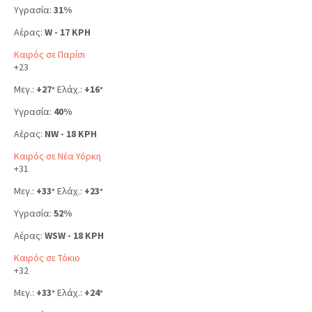
Υγρασία:
31%
Αέρας:
W - 17 KPH
Καιρός σε Παρίσι
+
23
Μεγ.:
+
27
Ελάχ.:
+
16
°
°
Υγρασία:
40%
Αέρας:
NW - 18 KPH
Καιρός σε Νέα Υόρκη
+
31
Μεγ.:
+
33
Ελάχ.:
+
23
°
°
Υγρασία:
52%
Αέρας:
WSW - 18 KPH
Καιρός σε Τόκιο
+
32
Μεγ.:
+
33
Ελάχ.:
+
24
°
°