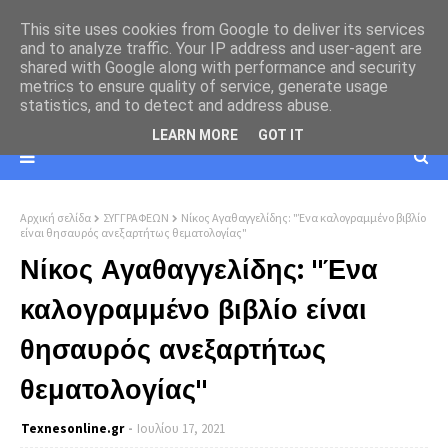
This site uses cookies from Google to deliver its services
and to analyze traffic. Your IP address and user-agent are
shared with Google along with performance and security
metrics to ensure quality of service, generate usage
statistics, and to detect and address abuse.
LEARN MORE
GOT IT
Αρχική σελίδα
ΣΥΓΓΡΑΦΕΩΝ
Νίκος Αγαθαγγελίδης: "Ένα καλογραμμένο βιβλίο
είναι θησαυρός ανεξαρτήτως θεματολογίας"
Νίκος Αγαθαγγελίδης: "Ένα
καλογραμμένο βιβλίο είναι
θησαυρός ανεξαρτήτως
θεματολογίας"
Texnesοnline.gr
Ιουλίου 17, 2021