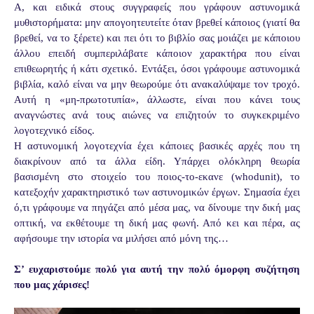
Α, και ειδικά στους συγγραφείς που γράφουν αστυνομικά
μυθιστορήματα: μην απογοητευτείτε όταν βρεθεί κάποιος (γιατί θα
βρεθεί, να το ξέρετε) και πει ότι το βιβλίο σας μοιάζει με κάποιου
άλλου επειδή συμπεριλάβατε κάποιον χαρακτήρα που είναι
επιθεωρητής ή κάτι σχετικό. Εντάξει, όσοι γράφουμε αστυνομικά
βιβλία, καλό είναι να μην θεωρούμε ότι ανακαλύψαμε τον τροχό.
Αυτή η «μη-πρωτοτυπία», άλλωστε, είναι που κάνει τους
αναγνώστες ανά τους αιώνες να επιζητούν το συγκεκριμένο
λογοτεχνικό είδος.
Η αστυνομική λογοτεχνία έχει κάποιες βασικές αρχές που τη
διακρίνουν από τα άλλα είδη. Υπάρχει ολόκληρη θεωρία
βασισμένη στο στοιχείο του ποιος-το-εκανε (whodunit), το
κατεξοχήν χαρακτηριστικό των αστυνομικών έργων. Σημασία έχει
ό,τι γράφουμε να πηγάζει από μέσα μας, να δίνουμε την δική μας
οπτική, να εκθέτουμε τη δική μας φωνή. Από κει και πέρα, ας
αφήσουμε την ιστορία να μιλήσει από μόνη της…
Σ’ ευχαριστούμε πολύ για αυτή την πολύ όμορφη συζήτηση
που μας χάρισες!