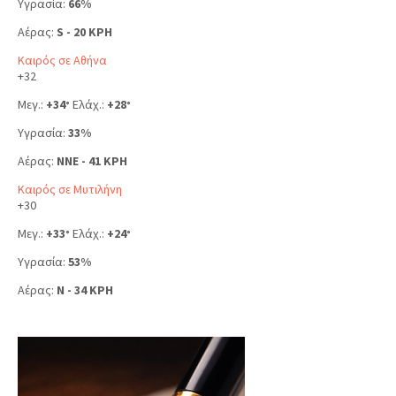
Υγρασία:
66%
Αέρας:
S - 20 KPH
Καιρός σε Αθήνα
+
32
Μεγ.:
+
34
Ελάχ.:
+
28
°
°
Υγρασία:
33%
Αέρας:
NNE - 41 KPH
Καιρός σε Μυτιλήνη
+
30
Μεγ.:
+
33
Ελάχ.:
+
24
°
°
Υγρασία:
53%
Αέρας:
N - 34 KPH