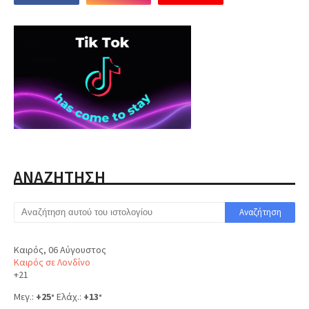
ΑΝΑΖΗΤΗΣΗ
Καιρός, 06 Αύγουστος
Καιρός σε Λονδίνο
+
21
Μεγ.:
+
25
Ελάχ.:
+
13
°
°