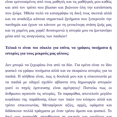
είναι εμπνευσμένος από τους μαθητές και τις μαθήτριές μου καθώς
και από τον τρόπο που βίωσαν και βιώνουν όλη την κατάσταση
που ζούμε. Ήθελα πολύ να καταγράψω τη δική τους σκοπιά αλλά
και να αναδείξω κάποια σημαντικά ζητήματα που ξεπερνούν την
πανδημία και έχουν να κάνουν με τη γενικότερη στάση ζωής μας
και τη χαμένη μας χαρά! Ανυπομονώ η ιστορία μου να ζωντανέψει
μέσα από τις αναγνώσεις των παιδιών!
Τελικά τι είναι πιο εύκολο για εσένα, να γράφεις ποιήματα ή
ιστορίες για τους μικρούς μας φίλους;
Δεν μπορώ να ξεχωρίσω ένα από τα δύο. Για εμένα είναι το ίδιο
φυσικό να γράφω ποιήματα αλλά και να σκαρώνω ιστορίες για τα
παιδιά. Η αλήθεια είναι, πως η δουλειά μου και η επικοινωνία με
τα παιδιά με οδηγεί σχεδόν αβίαστα στη δημιουργία ιστοριών
γιατί οι πηγές έμπνευσης είναι αμέτρητες! Πιστεύω πως οι
άνθρωποι αγαπούν τις ιστορίες. Τα παραμύθια, αποτελούν μεγάλο
κεφάλαιο της παράδοσης όλων των λαών του κόσμου αλλά και
τρόπο επικοινωνίας. Μεταφέρουν αξίες, αρχές, οράματα και
διδάσκουν πολλά πράγματα με έναν τρόπο άμεσο και φυσικό. Το
δικό μου παραμύθι, απευθύνεται σε μικρούς και μεγάλους και