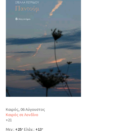
Καιρός, 06 Αύγουστος
Καιρός σε Λονδίνο
+
21
Μεγ.:
+
25
Ελάχ.:
+
13
°
°