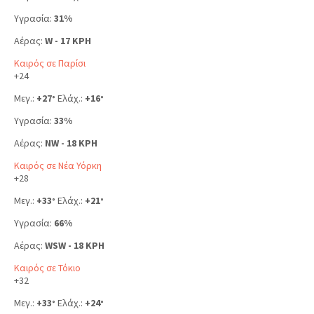
Υγρασία:
31%
Αέρας:
W - 17 KPH
Καιρός σε Παρίσι
+
24
Μεγ.:
+
27
Ελάχ.:
+
16
°
°
Υγρασία:
33%
Αέρας:
NW - 18 KPH
Καιρός σε Νέα Υόρκη
+
28
Μεγ.:
+
33
Ελάχ.:
+
21
°
°
Υγρασία:
66%
Αέρας:
WSW - 18 KPH
Καιρός σε Τόκιο
+
32
Μεγ.:
+
33
Ελάχ.:
+
24
°
°