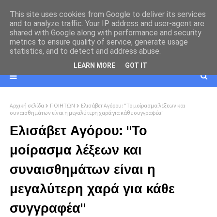
This site uses cookies from Google to deliver its services
and to analyze traffic. Your IP address and user-agent are
shared with Google along with performance and security
metrics to ensure quality of service, generate usage
statistics, and to detect and address abuse.
LEARN MORE
GOT IT
Αρχική σελίδα
ΠΟΙΗΤΩΝ
Ελισάβετ Αγόρου: "Το μοίρασμα λέξεων και
συναισθημάτων είναι η μεγαλύτερη χαρά για κάθε συγγραφέα"
Ελισάβετ Αγόρου: "Το
μοίρασμα λέξεων και
συναισθημάτων είναι η
μεγαλύτερη χαρά για κάθε
συγγραφέα"