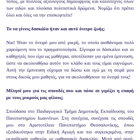
τόπος, με πολλούς αξιόλογους δημιουργούς και καλλιτέχνες όλων
των ειδών και πλούσια πολιτιστικά δρώμενα. Νομίζω ότι πρέπει
όλοι και όλες να την επισκεφτείτε!
Το να γίνεις δασκάλα ήταν και αυτό όνειρο ζωής;
Ναι! Ήταν το όνειρό μου από μικρή, το οποίο αισθάνομαι πολύ
χαρούμενη που το πραγματοποίησα. Σίγουρα οι δάσκαλοι και οι
καθηγητές που είχα ως μαθήτρια, αποτέλεσαν για εμένα έμπνευση,
ώστε να ακολουθήσω αυτόν τον κλάδο και τους είμαι ευγνώμων.
Αυτή την έμπνευση εύχομαι να δώσω και εγώ με τη σειρά μου
στους δικούς μου μαθητές, για να ακολουθήσουν τα όνειρά τους!
Μίλησέ μου για τις σπουδές σου και πόσο σε γεμίζει η επαφή
με τους μικρούς μας φίλους;
Σπούδασα στο Παιδαγωγικό Τμήμα Δημοτικής Εκπαίδευσης του
Πανεπιστημίου Ιωαννίνων. Στη συνέχεια, συνέχισα τις σπουδές
μου στο Αριστοτέλειο Πανεπιστήμιο Θεσσαλονίκης, όπου
εξειδικεύτηκα στην Ειδική Αγωγή και πιο συγκεκριμένα, στην
εκπαίδευση μαθητών με μαθησιακές δυσκολίες. Μετά από αυτό,