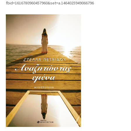
fbid=1616780960457960&set=a.1464025949066796