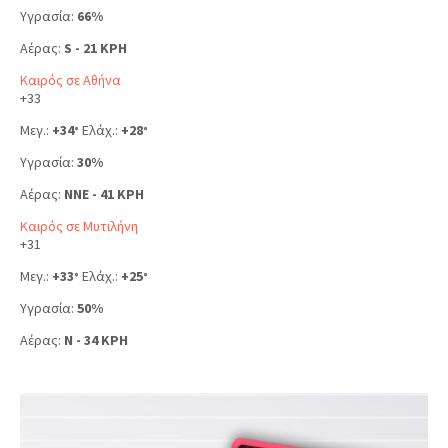
Υγρασία:
66%
Αέρας:
S - 21 KPH
Καιρός σε Αθήνα
+
33
Μεγ.:
+
34
Ελάχ.:
+
28
°
°
Υγρασία:
30%
Αέρας:
NNE - 41 KPH
Καιρός σε Μυτιλήνη
+
31
Μεγ.:
+
33
Ελάχ.:
+
25
°
°
Υγρασία:
50%
Αέρας:
N - 34 KPH