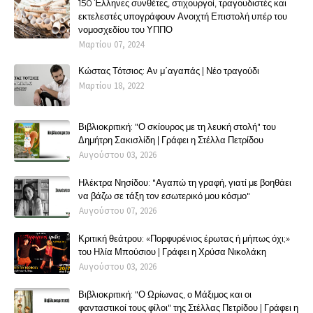
150 Έλληνες συνθέτες, στιχουργοί, τραγουδιστές και
εκτελεστές υπογράφουν Ανοιχτή Επιστολή υπέρ του
νομοσχεδίου του ΥΠΠΟ
Μαρτίου 07, 2024
Κώστας Τότσιος: Αν μ΄αγαπάς | Νέο τραγούδι
Μαρτίου 18, 2022
Βιβλιοκριτική: "Ο σκίουρος με τη λευκή στολή" του
Δημήτρη Σακισλίδη | Γράφει η Στέλλα Πετρίδου
Αυγούστου 03, 2026
Ηλέκτρα Νησίδου: "Αγαπώ τη γραφή, γιατί με βοηθάει
να βάζω σε τάξη τον εσωτερικό μου κόσμο"
Αυγούστου 07, 2026
Κριτική θεάτρου: «Πορφυρένιος έρωτας ή μήπως όχι;»
του Ηλία Μπούσιου | Γράφει η Χρύσα Νικολάκη
Αυγούστου 03, 2026
Βιβλιοκριτική: "Ο Ωρίωνας, ο Μάξιμος και οι
φανταστικοί τους φίλοι" της Στέλλας Πετρίδου | Γράφει η