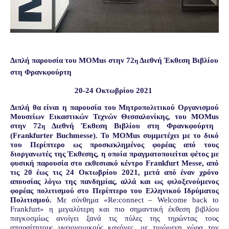
Διπλή παρουσία του ΜΟΜ
us
στην
72
Διεθνή Έκθεση Βιβλίου
η
στη Φρανκφούρτη
20-24 Οκτωβρίου 2021
Διπλή θα είναι η παρουσία του Μητροπολιτικού Οργανισμού
Μουσείων Εικαστικών Τεχνών Θεσσαλονίκης, του
MOMus
στην 72
Διεθνή Έκθεση Βιβλίου στη Φρανκφούρτη
η
(
Frankfurter
Buchmesse
). Το
MOMus
συμμετέχει με το δικό
του Περίπτερο ως προσκεκλημένος φορέας από τους
διοργανωτές της Έκθεσης, η οποία πραγματοποιείται φέτος με
φυσική παρουσία στο εκθεσιακό κέντρο
Frankfurt
Messe
, από
τις 20 έως τις 24 Οκτωβρίου 2021, μετά από έναν χρόνο
απουσίας λόγω της πανδημίας, αλλά και ως φιλοξενούμενος
φορέας πολιτισμού στο Περίπτερο του Ελληνικού Ιδρύματος
Πολιτισμού.
Με σύνθημα «
Re
:
connect
–
Welcome
back
to
Frankfurt
» η μεγαλύτερη και πιο σημαντική έκθεση βιβλίου
παγκοσμίως ανοίγει ξανά τις πύλες της τηρώντας τους
απαραίτητους υγειονομικούς κανόνες, με τιμώμενη χώρα τον