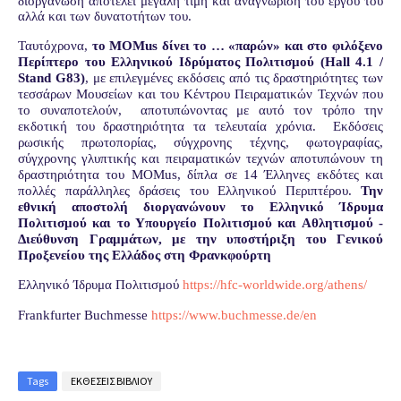
διοργάνωση αποτελεί μεγάλη τιμή και αναγνώριση του έργου του
αλλά και των δυνατοτήτων του.
Ταυτόχρονα,
το
MOMus
δίνει το … «παρών» και στο φιλόξενο
Περίπτερο του Ελληνικού Ιδρύματος Πολιτισμού (
Hall
4.1 /
Stand
G
83)
, με επιλεγμένες εκδόσεις από τις δραστηριότητες των
τεσσάρων Μουσείων και του Κέντρου Πειραματικών Τεχνών που
το συναποτελούν,
αποτυπώνοντας με αυτό τον τρόπο την
εκδοτική του δραστηριότητα τα τελευταία χρόνια.
Εκδόσεις
ρωσικής πρωτοπορίας, σύγχρονης τέχνης, φωτογραφίας,
σύγχρονης γλυπτικής και πειραματικών τεχνών αποτυπώνουν τη
δραστηριότητα του
MOMus
, δίπλα σε 14 Έλληνες εκδότες και
πολλές παράλληλες δράσεις του Ελληνικού Περιπτέρου.
Την
εθνική αποστολή διοργανώνουν το
Ελληνικό Ίδρυμα
Πολιτισμού
και το
Υπουργείο Πολιτισμού και Αθλητισμού -
Διεύθυνση Γραμμάτων,
με την υποστήριξη του Γενικού
Προξενείου της Ελλάδος στη Φρανκφούρτη
Ελληνικό Ίδρυμα Πολιτισμού
https://hfc-worldwide.org/athens/
Frankfurter Buchmesse
https://www.buchmesse.de/en
Tags
ΕΚΘΕΣΕΙΣ ΒΙΒΛΙΟΥ