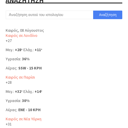
ΑΝΑΖΗΤΗΣΗ
Καιρός, 08 Αύγουστος
Καιρός σε Λονδίνο
+
27
Μεγ.:
+
28
Ελάχ.:
+
11
°
°
Υγρασία:
36%
Αέρας:
SSW - 15 KPH
Καιρός σε Παρίσι
+
28
Μεγ.:
+
32
Ελάχ.:
+
14
°
°
Υγρασία:
30%
Αέρας:
ENE - 10 KPH
Καιρός σε Νέα Υόρκη
+
31