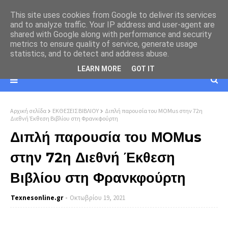
This site uses cookies from Google to deliver its services
and to analyze traffic. Your IP address and user-agent are
shared with Google along with performance and security
metrics to ensure quality of service, generate usage
statistics, and to detect and address abuse.
LEARN MORE
GOT IT
Αρχική σελίδα
ΕΚΘΕΣΕΙΣ ΒΙΒΛΙΟΥ
Διπλή παρουσία του ΜΟΜus στην 72η
Διεθνή Έκθεση Βιβλίου στη Φρανκφούρτη
Διπλή παρουσία του ΜΟΜus
στην 72η Διεθνή Έκθεση
Βιβλίου στη Φρανκφούρτη
Texnesοnline.gr
Οκτωβρίου 19, 2021