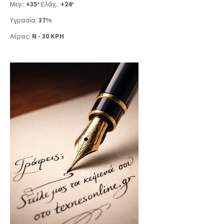
Μεγ.:
+
35
Ελάχ.:
+
24
°
°
Υγρασία:
37%
Αέρας:
N - 30 KPH