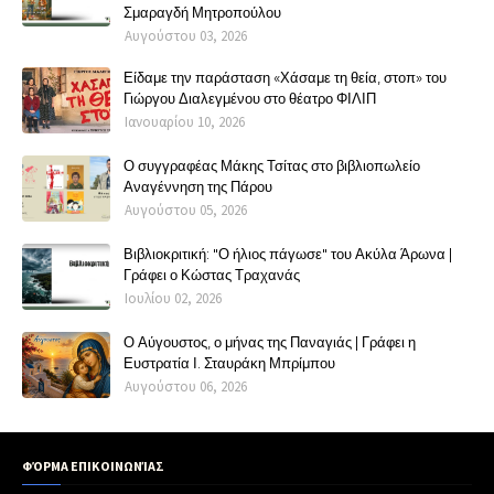
Σμαραγδή Μητροπούλου
Αυγούστου 03, 2026
Είδαμε την παράσταση «Χάσαμε τη θεία, στοπ» του
Γιώργου Διαλεγμένου στο θέατρο ΦΙΛΙΠ
Ιανουαρίου 10, 2026
Ο συγγραφέας Μάκης Τσίτας στο βιβλιοπωλείο
Αναγέννηση της Πάρου
Αυγούστου 05, 2026
Βιβλιοκριτική: "Ο ήλιος πάγωσε" του Ακύλα Άρωνα |
Γράφει ο Κώστας Τραχανάς
Ιουλίου 02, 2026
Ο Αύγουστος, ο μήνας της Παναγιάς | Γράφει η
Ευστρατία Ι. Σταυράκη Μπρίμπου
Αυγούστου 06, 2026
ΦΌΡΜΑ ΕΠΙΚΟΙΝΩΝΊΑΣ