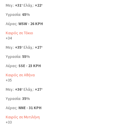
Μεγ.:
+
31
Ελάχ.:
+
22
°
°
Υγρασία:
65%
Αέρας:
WSW - 26 KPH
Καιρός σε Τόκιο
+
34
Μεγ.:
+
35
Ελάχ.:
+
27
°
°
Υγρασία:
55%
Αέρας:
SSE - 23 KPH
Καιρός σε Αθήνα
+
35
Μεγ.:
+
36
Ελάχ.:
+
27
°
°
Υγρασία:
35%
Αέρας:
NNE - 31 KPH
Καιρός σε Μυτιλήνη
+
33