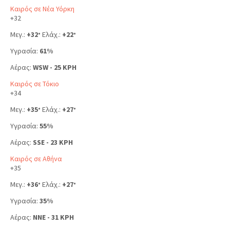
Καιρός σε Νέα Υόρκη
+
32
Μεγ.:
+
32
Ελάχ.:
+
22
°
°
Υγρασία:
61%
Αέρας:
WSW - 25 KPH
Καιρός σε Τόκιο
+
34
Μεγ.:
+
35
Ελάχ.:
+
27
°
°
Υγρασία:
55%
Αέρας:
SSE - 23 KPH
Καιρός σε Αθήνα
+
35
Μεγ.:
+
36
Ελάχ.:
+
27
°
°
Υγρασία:
35%
Αέρας:
NNE - 31 KPH