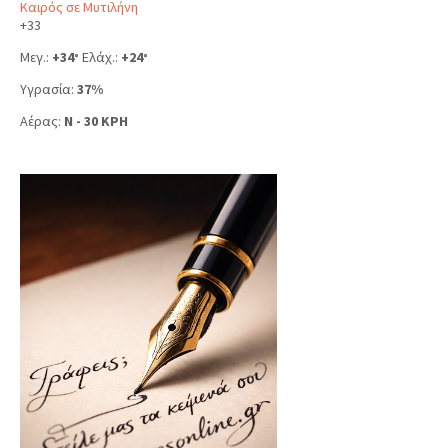
Καιρός σε Μυτιλήνη
+
33
Μεγ.:
+
34
Ελάχ.:
+
24
°
°
Υγρασία:
37%
Αέρας:
N - 30 KPH