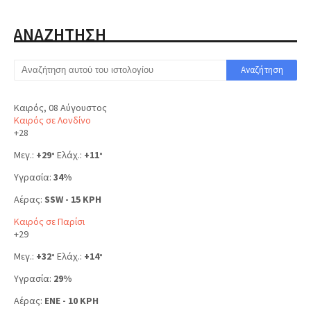
ΑΝΑΖΗΤΗΣΗ
Καιρός, 08 Αύγουστος
Καιρός σε Λονδίνο
+
28
Μεγ.:
+
29
Ελάχ.:
+
11
°
°
Υγρασία:
34%
Αέρας:
SSW - 15 KPH
Καιρός σε Παρίσι
+
29
Μεγ.:
+
32
Ελάχ.:
+
14
°
°
Υγρασία:
29%
Αέρας:
ENE - 10 KPH