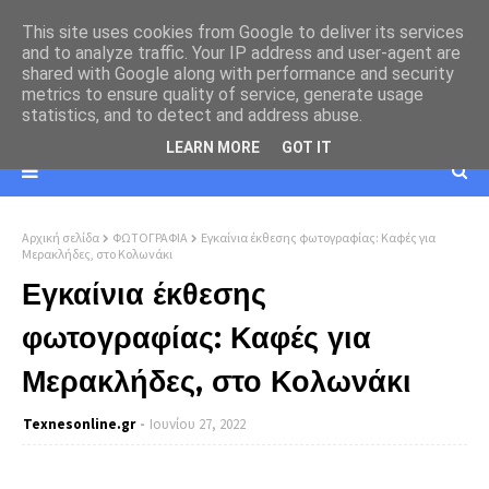
This site uses cookies from Google to deliver its services
and to analyze traffic. Your IP address and user-agent are
shared with Google along with performance and security
metrics to ensure quality of service, generate usage
statistics, and to detect and address abuse.
LEARN MORE
GOT IT
Αρχική σελίδα
ΦΩΤΟΓΡΑΦΙΑ
Εγκαίνια έκθεσης φωτογραφίας: Καφές για
Μερακλήδες, στο Κολωνάκι
Εγκαίνια έκθεσης
φωτογραφίας: Καφές για
Μερακλήδες, στο Κολωνάκι
Texnesοnline.gr
Ιουνίου 27, 2022