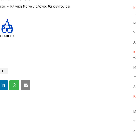
Κ
+
Μ
Υ
Α
Κ
+
Μ
ΝΗΣ
Υ
Α
Κ
+
Μ
Υ
Α