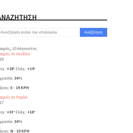
ΑΝΑΖΗΤΗΣΗ
αιρός, 10 Αύγουστος
αιρός σε Λονδίνο
29
εγ.:
+
28
Ελάχ.:
+
14
°
°
γρασία:
30%
έρας:
E - 19 KPH
αιρός σε Παρίσι
27
εγ.:
+
33
Ελάχ.:
+
18
°
°
γρασία:
30%
έρας:
N - 19 KPH