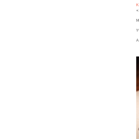
Κ
+
Μ
Υ
Α