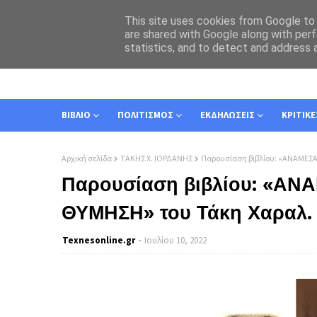
This site uses cookies from Google to d
are shared with Google along with perf
statistics, and to detect and address 
ΑΡΧΙΚΗ
ΣΧΕΤΙΚΑ
ΕΠΙΚΟΙΝΩΝΙΑ
ΒΙΒΛΙΟ
ΠΟΛΙΤΙΣΜΟΣ
ΕΚΔΗΛΩΣΕΙΣ
ΚΡΙΤΙΚΕ
Αρχική σελίδα
ΤΑΚΗΣ Χ. ΙΟΡΔΑΝΗΣ
Παρουσίαση βιβλίου: «ΑΝΑΜΕΣΑ
Παρουσίαση βιβλίου: «ΑΝ
ΘΥΜΗΣΗ» του Τάκη Χαραλ. 
Texnesοnline.gr
Ιουλίου 10, 2022