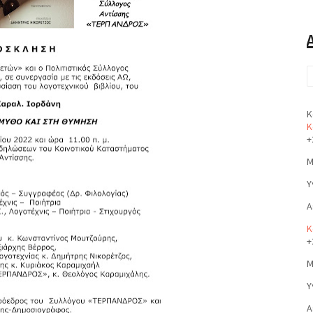
Κ
Κ
+
Μ
Υ
Α
Κ
+
Μ
Υ
Α