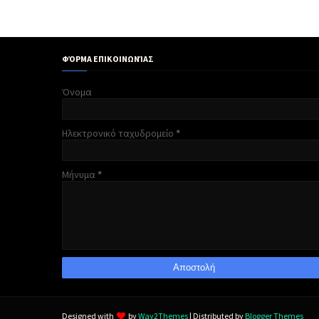
ΦΌΡΜΑ ΕΠΙΚΟΙΝΩΝΊΑΣ
Όνομα
Ηλεκτρονικό ταχυδρομείο
*
Μήνυμα
*
Designed with
by
Way2Themes
| Distributed by
Blogger Themes