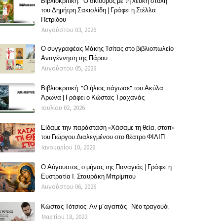
Βιβλιοκριτική: "Ο σκίουρος με τη λευκή στολή"
του Δημήτρη Σακισλίδη | Γράφει η Στέλλα
Πετρίδου
Αυγούστου 03, 2026
Ο συγγραφέας Μάκης Τσίτας στο βιβλιοπωλείο
Αναγέννηση της Πάρου
Αυγούστου 05, 2026
Βιβλιοκριτική: "Ο ήλιος πάγωσε" του Ακύλα
Άρωνα | Γράφει ο Κώστας Τραχανάς
Ιουλίου 02, 2026
Είδαμε την παράσταση «Χάσαμε τη θεία, στοπ»
του Γιώργου Διαλεγμένου στο θέατρο ΦΙΛΙΠ
Ιανουαρίου 10, 2026
Ο Αύγουστος, ο μήνας της Παναγιάς | Γράφει η
Ευστρατία Ι. Σταυράκη Μπρίμπου
Αυγούστου 06, 2026
Κώστας Τότσιος: Αν μ΄αγαπάς | Νέο τραγούδι
Μαρτίου 18, 2022