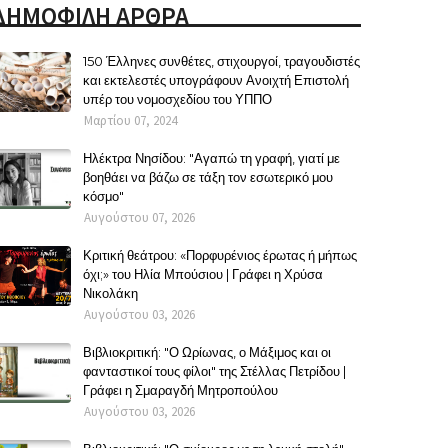
ΔΗΜΟΦΙΛΗ ΑΡΘΡΑ
150 Έλληνες συνθέτες, στιχουργοί, τραγουδιστές
και εκτελεστές υπογράφουν Ανοιχτή Επιστολή
υπέρ του νομοσχεδίου του ΥΠΠΟ
Μαρτίου 07, 2024
Ηλέκτρα Νησίδου: "Αγαπώ τη γραφή, γιατί με
βοηθάει να βάζω σε τάξη τον εσωτερικό μου
κόσμο"
Αυγούστου 07, 2026
Κριτική θεάτρου: «Πορφυρένιος έρωτας ή μήπως
όχι;» του Ηλία Μπούσιου | Γράφει η Χρύσα
Νικολάκη
Αυγούστου 03, 2026
Βιβλιοκριτική: "Ο Ωρίωνας, ο Μάξιμος και οι
φανταστικοί τους φίλοι" της Στέλλας Πετρίδου |
Γράφει η Σμαραγδή Μητροπούλου
Αυγούστου 03, 2026