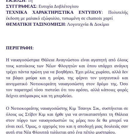
ΕΚΔΟΣΗ
: 1η
ΣΥΓΓΡΑΦΕΑΣ
: Ευτυχία Δοβλέτογλου
ΤΕΧΝΙΚΑ ΧΑΡΑΚΤΗΡΙΣΤΙΚΑ ΕΝΤΥΠΟΥ
: Πολυτελής 
έκδοση με μαλακό εξώφυλλο, τυπωμένη σε chamois χαρτί
ΘΕΜΑΤΙΚΗ ΤΑΞΙΝΟΜΗΣΗ
: Λογοτεχνία & Δοκίμιο 
ΠΕΡΙΓΡΑΦΗ: 
Η ναυαγοσώστρια Θάλεια Αναγνώστου είναι αγαπητή από όλους 
τους κατοίκους των Νέων Φλογητών και όπου υπάρχει ανάγκη 
τρέχει πάντα πρώτη για να βοηθήσει. Έχει μόλις χωρίσει, αλλά δεν 
τα βάφει μαύρα και η μοίρα, της φέρνει τον γοητευτικό και 
αινιγματικό Νοτιοκορεάτη ναυαγοσώστη στον δρόμο της. Όσο 
τον παρατηρεί τόσο πιστεύει ότι του αρέσει, αλλά κάποιες φορές 
δείχνει απόμακρος και τη μπερδεύει.
Ο Νοτιοκορεάτης ναυαγοσώστης Κιμ Τσανγκ Σικ, συστήνεται σε 
όλους ως Στίβεν Κιμ και ήρθε για να αντικαταστήσει τη Θάλεια 
στον πύργο των ναυαγοσωστών τις μέρες που δε θα μπορεί να 
είναι εκεί. Όμως, ο ερχομός του και η αποδοχή μιας δουλειάς σαν 
αυτή στα Νέα Φλογητά τυλίγεται από ένα πέπλο μυστηρίου.