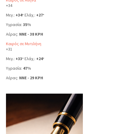
+
34
Μεγ.:
+
34
Ελάχ.:
+
27
°
°
Υγρασία:
35%
Αέρας:
NNE - 38 KPH
Καιρός σε Μυτιλήνη
+
31
Μεγ.:
+
33
Ελάχ.:
+
24
°
°
Υγρασία:
47%
Αέρας:
NNE - 29 KPH