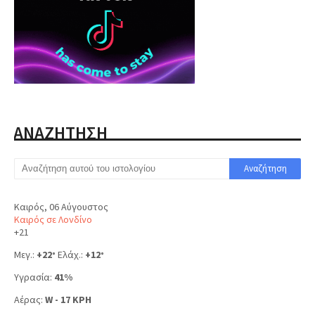
ΑΝΑΖΗΤΗΣΗ
Καιρός, 06 Αύγουστος
Καιρός σε Λονδίνο
+
21
Μεγ.:
+
22
Ελάχ.:
+
12
°
°
Υγρασία:
41%
Αέρας:
W - 17 KPH