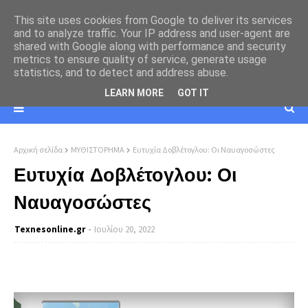
This site uses cookies from Google to deliver its services
and to analyze traffic. Your IP address and user-agent are
shared with Google along with performance and security
metrics to ensure quality of service, generate usage
statistics, and to detect and address abuse.
LEARN MORE
GOT IT
Αρχική σελίδα
ΜΥΘΙΣΤΟΡΗΜΑ
Ευτυχία Δοβλέτογλου: Οι Ναυαγοσώστες
Ευτυχία Δοβλέτογλου: Οι
Ναυαγοσώστες
Texnesοnline.gr
Ιουλίου 20, 2022