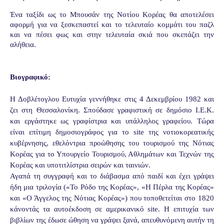
Ένα ταξίδι ως το Μπουσάν της Νοτίου Κορέας θα αποτελέσει 
αφορμή για να ξεσκεπαστεί και το τελευταίο κομμάτι του παζλ 
και να πέσει φως και στην τελευταία σκιά που σκεπάζει την 
αλήθεια.
Βιογραφικό:
Η Δοβλέτογλου Ευτυχία γεννήθηκε στις 4 Δεκεμβρίου 1982 και
ζει στη Θεσσαλονίκη. Σπούδασε γραφιστική σε δημόσιο Ι.Ε.Κ.
και εργάστηκε ως γραφίστρια και υπάλληλος γραφείου. Τώρα
είναι επίτιμη δημοσιογράφος για το site της νοτιοκορεατικής
κυβέρνησης, εθελόντρια προώθησης του τουρισμού της Νότιας
Κορέας για το Υπουργείο Τουρισμού, Αθλημάτων και Τεχνών της
Κορέας και υποτιτλίστρια σειρών και ταινιών.
Αγαπά τη συγγραφή και το διάβασμα από παιδί και έχει γράψει
ήδη μια τριλογία («Το Ρόδο της Κορέας», «Η Πέρλα της Κορέας»
και «Ο Άγγελος της Νότιας Κορέας») που τοποθετείται στο 1820
κάνοντάς τα αυτοέκδοση σε αμερικανικό site. Η επιτυχία των
βιβλίων της έδωσε ώθηση να γράψει ξανά, απευθυνόμενη αυτήν τη