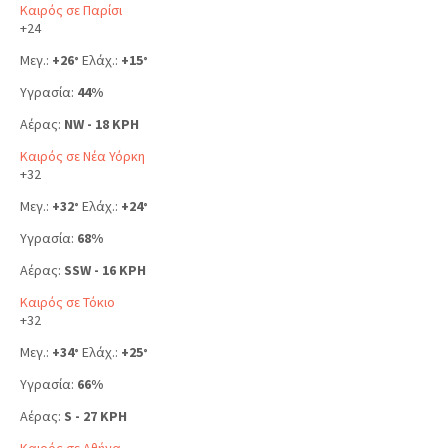
Καιρός σε Παρίσι
+
24
Μεγ.:
+
26
Ελάχ.:
+
15
°
°
Υγρασία:
44%
Αέρας:
NW - 18 KPH
Καιρός σε Νέα Υόρκη
+
32
Μεγ.:
+
32
Ελάχ.:
+
24
°
°
Υγρασία:
68%
Αέρας:
SSW - 16 KPH
Καιρός σε Τόκιο
+
32
Μεγ.:
+
34
Ελάχ.:
+
25
°
°
Υγρασία:
66%
Αέρας:
S - 27 KPH
Καιρός σε Αθήνα