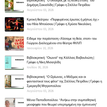
Βιβλιοκριτική: "Ο σκίουρος με τη λευκή στολή" του
Δημήτρη Σακισλίδη | Γράφει η Στέλλα Πετρίδου
Αυγούστου 03, 2026
Κριτική θεάτρου: «Πορφυρένιος έρωτας ή μήπως όχι;»
του Ηλία Μπούσιου | Γράφει η Χρύσα Νικολάκη
Αυγούστου 03, 2026
Είδαμε την παράσταση «Χάσαμε τη θεία, στοπ» του
Γιώργου Διαλεγμένου στο θέατρο ΦΙΛΙΠ
Ιανουαρίου 10, 2026
Βιβλιοκριτική: "Οιωνοί" της Κάλλιας Βαβουλιώτη |
Γράφει η Νίκη Μισαηλίδη
Ιουλίου 30, 2026
Βιβλιοκριτική: "Ο Ωρίωνας, ο Μάξιμος και οι
φανταστικοί τους φίλοι" της Στέλλας Πετρίδου | Γράφει η
Σμαραγδή Μητροπούλου
Αυγούστου 03, 2026
Μένια Παπαδοπούλου: "Ανήκω στην συμπαθητική
μειοψηφία που θεωρεί υπερτιμημένη την έμπνευση"