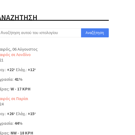
ΑΝΑΖΗΤΗΣΗ
αιρός, 06 Αύγουστος
αιρός σε Λονδίνο
21
εγ.:
+
22
Ελάχ.:
+
12
°
°
γρασία:
41%
έρας:
W - 17 KPH
αιρός σε Παρίσι
24
εγ.:
+
26
Ελάχ.:
+
15
°
°
γρασία:
44%
έρας:
NW - 18 KPH