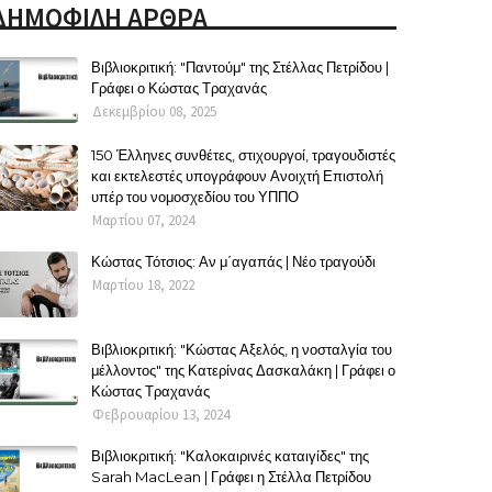
ΔΗΜΟΦΙΛΗ ΑΡΘΡΑ
Βιβλιοκριτική: "Παντούμ" της Στέλλας Πετρίδου |
Γράφει ο Κώστας Τραχανάς
Δεκεμβρίου 08, 2025
150 Έλληνες συνθέτες, στιχουργοί, τραγουδιστές
και εκτελεστές υπογράφουν Ανοιχτή Επιστολή
υπέρ του νομοσχεδίου του ΥΠΠΟ
Μαρτίου 07, 2024
Κώστας Τότσιος: Αν μ΄αγαπάς | Νέο τραγούδι
Μαρτίου 18, 2022
Βιβλιοκριτική: "Κώστας Αξελός, η νοσταλγία του
μέλλοντος" της Κατερίνας Δασκαλάκη | Γράφει ο
Κώστας Τραχανάς
Φεβρουαρίου 13, 2024
Βιβλιοκριτική: "Καλοκαιρινές καταιγίδες" της
Sarah MacLean | Γράφει η Στέλλα Πετρίδου