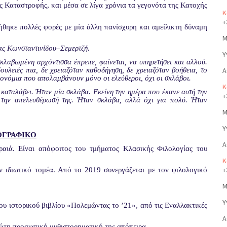
 Καταστροφής, και μέσα σε λίγα χρόνια τα γεγονότα της Κατοχής
Κ
+
ήθηκε πολλές φορές με μία άλλη πανίσχυρη και αμείλικτη δύναμη
Μ
ας Κωνσταντινίδου–Σεμερτζή.
Υ
σκλαβωμένη αρχόντισσα έπρεπε, φαίνεται, να υπηρετήσει και αλλού.
ουλειές πια, δε χρειαζόταν καθοδήγηση, δε χρειαζόταν βοήθεια, το
Α
προνόμια που απολαμβάνουν μόνο οι ελεύθεροι, όχι οι σκλάβοι.
Κ
ε καταλάβει. Ήταν μία σκλάβα. Εκείνη την ημέρα που έκανε αυτή την
+
ι την απελευθέρωσή της. Ήταν σκλάβα, αλλά όχι για πολύ. Ήταν
Μ
Υ
ΟΓΡΑΦΙΚΟ
Α
αιά. Είναι απόφοιτος του τμήματος Κλασικής Φιλολογίας του
Κ
+
 ιδιωτικό τομέα. Από το 2019 συνεργάζεται με τον φιλολογικό
Μ
Υ
ου ιστορικού βιβλίου «Πολεμώντας το ’21», από τις Εναλλακτικές
Α
πρώτη προσωπική μυθιστορηματική της απόπειρα.