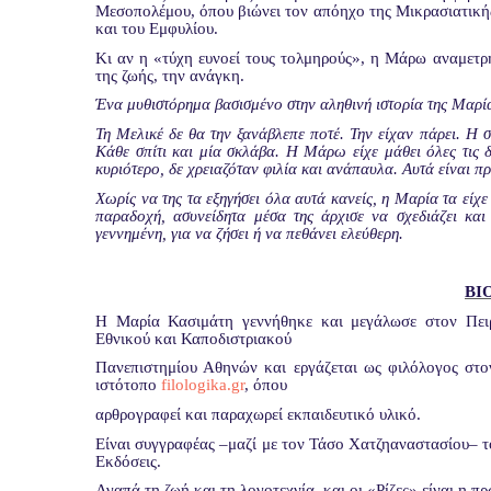
Μεσοπολέμου, όπου βιώνει τον απόηχο της Μικρασιατικής
και του Εμφυλίου.
Κι αν η «τύχη ευνοεί τους τολμηρούς», η Μάρω αναμετρ
της ζωής, την ανάγκη.
Ένα μυθιστόρημα βασισμένο στην αληθινή ιστορία της Μαρί
Τη Μελικέ δε θα την ξανάβλεπε ποτέ. Την είχαν πάρει. Η 
Κάθε σπίτι και μία σκλάβα. Η Μάρω είχε μάθει όλες τις δ
κυριότερο, δε χρειαζόταν φιλία και ανάπαυλα. Αυτά είναι 
Χωρίς να της τα εξηγήσει όλα αυτά κανείς, η Μαρία τα είχ
παραδοχή, ασυνείδητα μέσα της άρχισε να σχεδιάζει κα
γεννημένη, για να ζήσει ή να πεθάνει ελεύθερη.
ΒΙ
Η Μαρία Κασιμάτη γεννήθηκε και μεγάλωσε στον Πειρ
Εθνικού και Καποδιστριακού
Πανεπιστημίου Αθηνών και εργάζεται ως φιλόλογος στον
ιστότοπο
filologika.gr
, όπου
αρθρογραφεί και παραχωρεί εκπαιδευτικό υλικό.
Είναι συγγραφέας –μαζί με τον Τάσο Χατζηαναστασίου– τ
Εκδόσεις.
Αγαπά τη ζωή και τη λογοτεχνία, και οι «Ρίζες» είναι η 