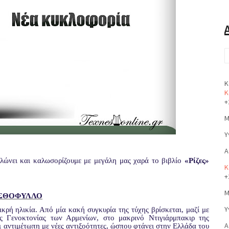
Κ
Κ
+
Μ
Υ
Α
λώνει και καλωσορίζουμε με μεγάλη μας χαρά το βιβλίο
«Ρίζες»
Κ
+
Μ
ΣΘΟΦΥΛΛΟ
Υ
κρή ηλικία. Από μία κακή συγκυρία της τύχης βρίσκεται, μαζί με
ς Γενοκτονίας των Αρμενίων, στο μακρινό Ντιγιάρμπακιρ της
Α
ι αντιμέτωπη με νέες αντιξοότητες, ώσπου φτάνει στην Ελλάδα του