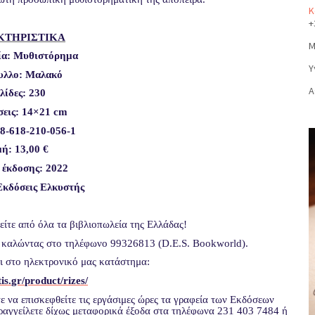
Κ
+
ΚΤΗΡΙΣΤΙΚΑ
Μ
ία: Μυθιστόρημα
Υ
λλο: Μαλακό
Α
λίδες: 230
σεις: 14×21 cm
8-618-210-056-1
ή: 13,00 €
 έκδοσης: 2022
Εκδόσεις Ελκυστής
είτε από όλα τα βιβλιοπωλεία της Ελλάδας!
ο καλώντας στο τηλέφωνο 99326813 (D.E.S. Bookworld).
αι στο ηλεκτρονικό μας κατάστημα:
tis
.
gr
/
product
/
ri
zes
/
ε να επισκεφθείτε τις εργάσιμες ώρες τα γραφεία των Εκδόσεων
αραγγείλετε δίχως μεταφορικά έξοδα στα τηλέφωνα 231 403 7484 ή