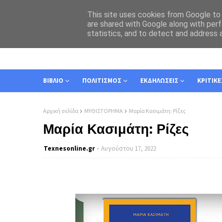
This site uses cookies from Google to d
are shared with Google along with perf
statistics, and to detect and address 
ΑΡΧΙΚΗ
ΣΧΕΤΙΚΑ
ΕΠΙΚΟΙΝΩΝΙΑ
ΒΙΒΛΙΟ
ΠΟΛΙΤΙΣΜΟΣ
ΕΚΔΗΛΩΣΕΙΣ
ΚΡΙΤΙΚΕ
Αρχική σελίδα
ΜΥΘΙΣΤΟΡΗΜΑ
Μαρία Κασιμάτη: Ρίζες
Μαρία Κασιμάτη: Ρίζες
Texnesοnline.gr
Αυγούστου 17, 2022