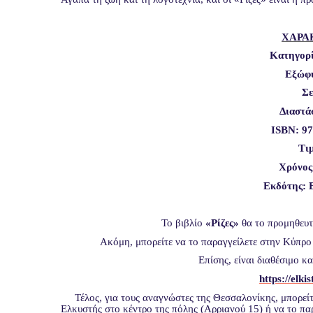
ΧΑΡΑ
Κατηγορ
Εξώφυ
Σε
Διαστά
ISBN: 97
Τιμ
Χρόνος
Εκδότης: 
Το βιβλίο
«Ρίζες»
θα το προμηθευτ
Ακόμη, μπορείτε να το παραγγείλετε στην Κύπρ
Επίσης, είναι διαθέσιμο κ
https
://
elkis
Τέλος, για τους αναγνώστες της Θεσσαλονίκης, μπορείτ
Ελκυστής στο κέντρο της πόλης (Αρριανού 15) ή να το π