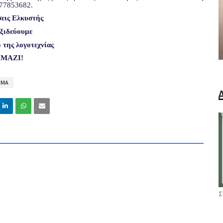
77853682.
εις Ελκυστής
ξιδεύουμε
 της λογοτεχνίας
ΜΑΖΙ!
ΗΜΑ
Σ