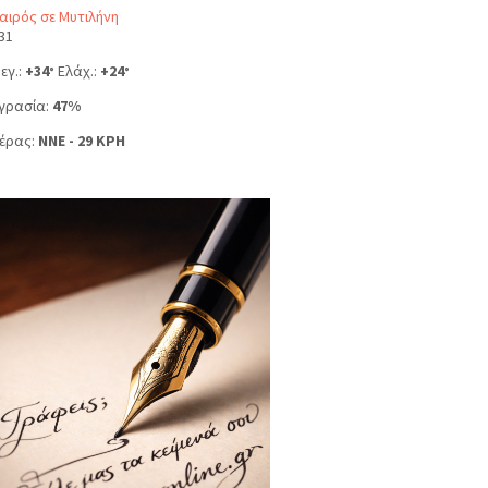
αιρός σε Μυτιλήνη
31
εγ.:
+
34
Ελάχ.:
+
24
°
°
γρασία:
47%
έρας:
NNE - 29 KPH