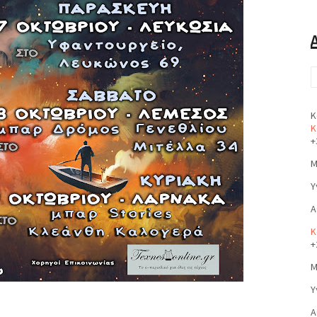
Κ
Κ
+
Μ
Υ
Α
Κ
+
Μ
Υ
Α