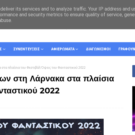
eliver its services and to analyze traffic. Your IP address and 
ormance and security metrics to ensure quality of service, gen
abuse.
Σ
ΣΥΝΕΝΤΕΥΞΕΙΣ
ΑΦΙΕΡΩΜΑΤΑ
ΔΙΑΓΩΝΙΣΜΟΙ
ΓΡΑΦΟΥ
α στα πλαίσια του Φεστιβάλ Όψεις του Φανταστικού 2022
ίων στη Λάρνακα στα πλαίσια
νταστικού 2022