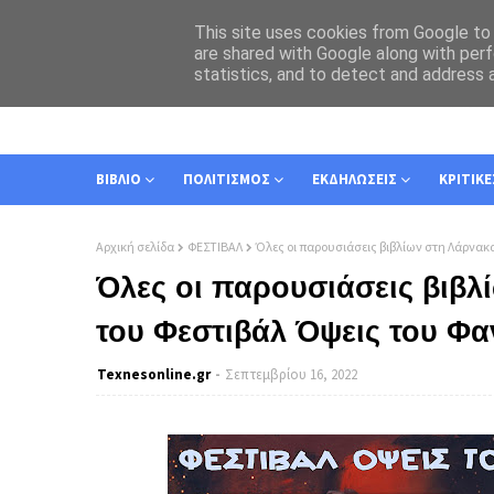
This site uses cookies from Google to d
are shared with Google along with perf
statistics, and to detect and address 
ΑΡΧΙΚΗ
ΣΧΕΤΙΚΑ
ΕΠΙΚΟΙΝΩΝΙΑ
ΒΙΒΛΙΟ
ΠΟΛΙΤΙΣΜΟΣ
ΕΚΔΗΛΩΣΕΙΣ
ΚΡΙΤΙΚΕ
Αρχική σελίδα
ΦΕΣΤΙΒΑΛ
Όλες οι παρουσιάσεις βιβλίων στη Λάρνακ
Όλες οι παρουσιάσεις βιβλ
του Φεστιβάλ Όψεις του Φα
Texnesοnline.gr
Σεπτεμβρίου 16, 2022