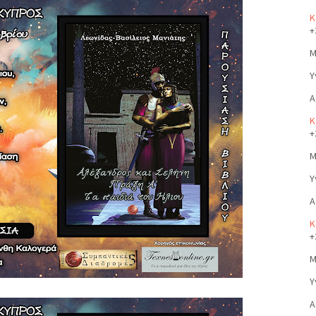
Κ
+
Μ
Υ
Α
Κ
+
Μ
Υ
Α
Κ
+
Μ
Υ
Α