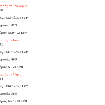
αιρός σε Νέα Υόρκη
30
εγ.:
+
32
Ελάχ.:
+
24
°
°
γρασία:
61%
έρας:
SSW - 16 KPH
αιρός σε Τόκιο
32
εγ.:
+
33
Ελάχ.:
+
24
°
°
γρασία:
66%
έρας:
S - 20 KPH
αιρός σε Αθήνα
34
εγ.:
+
34
Ελάχ.:
+
27
°
°
γρασία:
35%
έρας:
NNE - 38 KPH