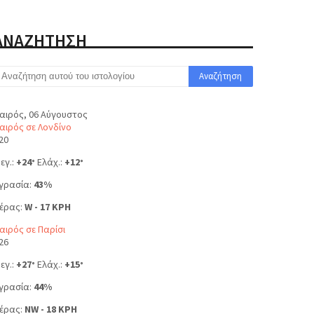
ΑΝΑΖΗΤΗΣΗ
αιρός, 06 Αύγουστος
αιρός σε Λονδίνο
20
εγ.:
+
24
Ελάχ.:
+
12
°
°
γρασία:
43%
έρας:
W - 17 KPH
αιρός σε Παρίσι
26
εγ.:
+
27
Ελάχ.:
+
15
°
°
γρασία:
44%
έρας:
NW - 18 KPH