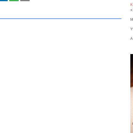
Κ
+
Μ
Υ
Α