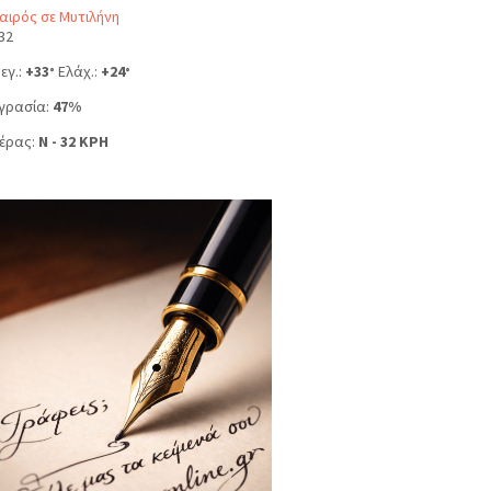
αιρός σε Μυτιλήνη
32
εγ.:
+
33
Ελάχ.:
+
24
°
°
γρασία:
47%
έρας:
N - 32 KPH