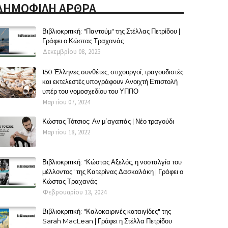
ΔΗΜΟΦΙΛΗ ΑΡΘΡΑ
Βιβλιοκριτική: "Παντούμ" της Στέλλας Πετρίδου |
Γράφει ο Κώστας Τραχανάς
Δεκεμβρίου 08, 2025
150 Έλληνες συνθέτες, στιχουργοί, τραγουδιστές
και εκτελεστές υπογράφουν Ανοιχτή Επιστολή
υπέρ του νομοσχεδίου του ΥΠΠΟ
Μαρτίου 07, 2024
Κώστας Τότσιος: Αν μ΄αγαπάς | Νέο τραγούδι
Μαρτίου 18, 2022
Βιβλιοκριτική: "Κώστας Αξελός, η νοσταλγία του
μέλλοντος" της Κατερίνας Δασκαλάκη | Γράφει ο
Κώστας Τραχανάς
Φεβρουαρίου 13, 2024
Βιβλιοκριτική: "Καλοκαιρινές καταιγίδες" της
Sarah MacLean | Γράφει η Στέλλα Πετρίδου