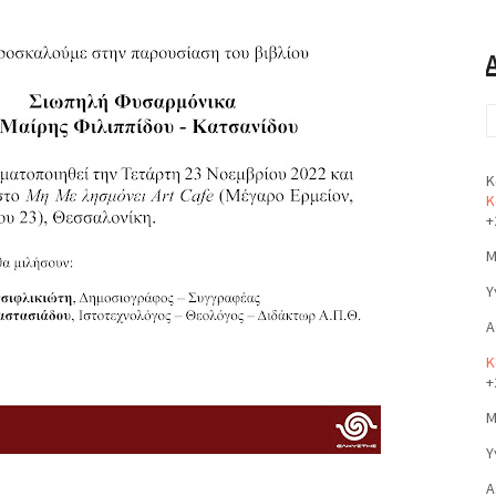
Κ
Κ
+
Μ
Υ
Α
Κ
+
Μ
Υ
Α