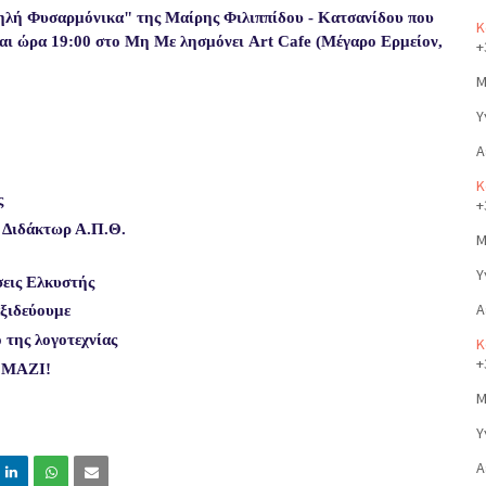
ηλή Φυσαρμόνικα" της Μαίρης Φιλιππίδου - Κατσανίδου που
Κ
αι ώρα 19:00 στο Μη Με λησμόνει Art Cafe (Μέγαρο Ερμείον,
+
Μ
Υ
Α
Κ
ς
+
– Διδάκτωρ Α.Π.Θ.
Μ
Υ
εις Ελκυστής
Α
ξιδεύουμε
 της λογοτεχνίας
Κ
+
ΜΑΖΙ!
Μ
Υ
Α