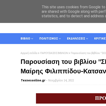
This site uses cookies from Google to d
are shared with Google along with perf
statistics, and to detect and address 
ΑΡΧΙΚΗ
ΣΧΕΤΙΚΑ
ΕΠΙΚΟΙΝΩΝΙΑ
ΒΙΒΛΙΟ
ΠΟΛΙΤΙΣΜΟΣ
ΕΚΔΗΛΩΣΕΙΣ
ΚΡΙΤΙΚΕ
Αρχική σελίδα
ΠΑΡΟΥΣΙΑΣΕΙΣ ΒΙΒΛΙΩΝ
Παρουσίαση του βιβλίου "Σ
Παρουσίαση του βιβλίου 
Μαίρης Φιλιππίδου-Κατσαν
Texnesοnline.gr
Νοεμβρίου 14, 2022