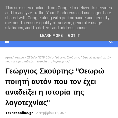
This site uses cookies from Google to deliver its services
and to analyze traffic. Your IP address and user-agent are
shared with Google along with performance and security
metrics to ensure quality of service, generate usage
statistics, and to detect and address abuse.
LEARN MORE
GOT IT
Αρχική σελίδα
ΣΤΕΛΛΑ ΠΕΤΡΙΔΟΥ
Γεώργιος Σκούρτης: "Θεωρώ ποιητή αυτόν
που τον έχει αναδείξει η ιστορία της λογοτεχνίας"
Γεώργιος Σκούρτης: "Θεωρώ
ποιητή αυτόν που τον έχει
αναδείξει η ιστορία της
λογοτεχνίας"
Texnesοnline.gr
Δεκεμβρίου 17, 2022