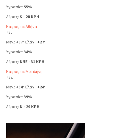
Υγρασία:
55%
Αέρας:
S - 28 KPH
Καιρός σε Αθήνα
+
35
Μεγ.:
+
37
Ελάχ.:
+
27
°
°
Υγρασία:
34%
Αέρας:
NNE - 31 KPH
Καιρός σε Μυτιλήνη
+
32
Μεγ.:
+
34
Ελάχ.:
+
24
°
°
Υγρασία:
39%
Αέρας:
N - 29 KPH