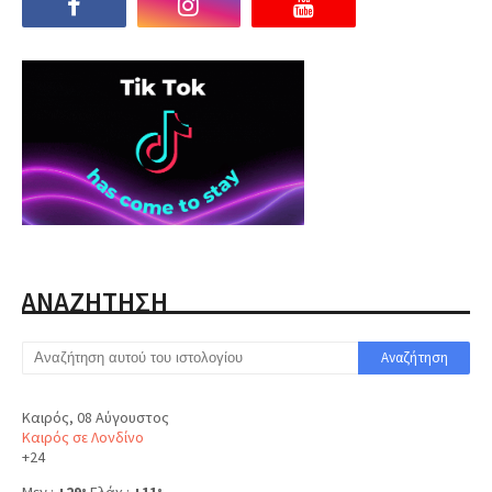
ΑΝΑΖΗΤΗΣΗ
Καιρός, 08 Αύγουστος
Καιρός σε Λονδίνο
+
24
Μεγ.:
+
29
Ελάχ.:
+
11