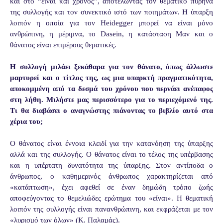
και στο “είναι και χρόνος”, αποτελώντας τον θεματικό πυρήνα
της συλλογής και τον συνεκτικό ιστό των ποιημάτων. Η ύπαρξη
λοιπόν η οποία για τον Heidegger μπορεί να είναι μόνο
ανθρώπινη, η μέριμνα, το Dasein, η κατάσταση Μαν και ο
θάνατος είναι επιμέρους θεματικές.
Η συλλογή μιλάει ξεκάθαρα για τον θάνατο, όπως άλλωστε
μαρτυρεί και ο τίτλος της, ως μια υπαρκτή πραγματικότητα,
αποκομμένη από τα δεσμά του χρόνου που περνάει ανέπαφος
στη λήθη. Μιλήστε μας περισσότερο για το περιεχόμενό της.
Τι θα διαβάσει ο αναγνώστης πιάνοντας το βιβλίο αυτό στα
χέρια του;
Ο θάνατος είναι έννοια κλειδί για την κατανόηση της ύπαρξης
αλλά και της συλλογής. Ο θάνατος είναι το τέλος της υπέρβασης
και η υπέρτατη δυνατότητα της ύπαρξης. Στον αντίποδα ο
άνθρωπος, ο καθημερινός άνθρωπος χαρακτηρίζεται από
«κατάπτωση», έχει αφεθεί σε έναν δημώδη τρόπο ζωής
αποφεύγοντας το θεμελιώδες ερώτημα του «είναι». Η θεματική
λοιπόν της συλλογής είναι πανανθρώπινη, και εκφράζεται με τον
«λυρισμό των όλων» (Κ. Παλαμάς).