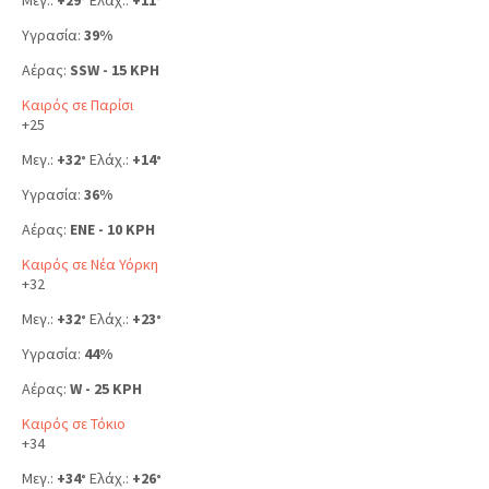
°
°
Υγρασία:
39%
Αέρας:
SSW - 15 KPH
Καιρός σε Παρίσι
+
25
Μεγ.:
+
32
Ελάχ.:
+
14
°
°
Υγρασία:
36%
Αέρας:
ENE - 10 KPH
Καιρός σε Νέα Υόρκη
+
32
Μεγ.:
+
32
Ελάχ.:
+
23
°
°
Υγρασία:
44%
Αέρας:
W - 25 KPH
Καιρός σε Τόκιο
+
34
Μεγ.:
+
34
Ελάχ.:
+
26
°
°