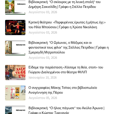
Βιβλιοκριτική: "Ο σκίουρος με τη λευκή στολή" του
Δημήτρη Σακισλίδη | Γράφει η Στέλλα Πετρίδου
Αυγούστου 03, 2026
Κριτική θεάτρου: «Πορφυρένιος έρωτας ή μήπως όχι;»
του Ηλία Μπούσιου | Γράφει η Χρύσα Νικολάκη
Αυγούστου 03, 2026
Βιβλιοκριτική: "Ο Ωρίωνας, ο Μάξιμος και οι
φανταστικοί τους φίλοι" της Στέλλας Πετρίδου | Γράφει η
Σμαραγδή Μητροπούλου
Αυγούστου 03, 2026
Είδαμε την παράσταση «Χάσαμε τη θεία, στοπ» του
Γιώργου Διαλεγμένου στο θέατρο ΦΙΛΙΠ
Ιανουαρίου 10, 2026
Ο συγγραφέας Μάκης Τσίτας στο βιβλιοπωλείο
Αναγέννηση της Πάρου
Αυγούστου 05, 2026
Βιβλιοκριτική: "Ο ήλιος πάγωσε" του Ακύλα Άρωνα |
Γράφει ο Κώστας Τραχανάς