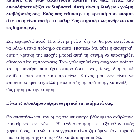
οπωσδήποτε αξίζει να διαβαστεί. Αυτή είναι η δική μου γνώμη
διαβάζοντάς σας. Εσάς σας ενδιαφέρει η κριτική του κόσμου
είτε κακή είναι αυτή είτε καλή; Σας επηρεάζει ως άνθρωπο και
ως δημιουργό;
Σας ευχαριστώ πολύ. Η απάντηση είναι όχι και θα μου επιτρέψετε
να βάλω θετικό πρόσημο σε αυτό. Πιστεύω ότι, ούτε η αισθητική,
ούτε η κριτική της εποχής μπορεί αυτή τη στιγμή να υποστηρίξει
σθεναρά τέτοιες προτάσεις. Έχω γαλουχηθεί στη σύγχρονη ποίηση
και η μανιέρα που έχει επικρατήσει είναι, ίσως, διαμετρικά
αντίθετη από αυτό που προτείνω. Στόχος μου δεν είναι να
αποσπάσω κριτικές, αλλά μέσω αυτής της πρότασης, να ανοίξει η
συζήτηση για την ποίηση.
Είναι εξ ολοκλήρου εξομολογητικά τα ποιήματά σας;
Θα απαντήσω ναι, εάν όμως στο επίκεντρο βάλουμε το ανθρώπινο
υποκείμενο εν γένει. Η ενδοσκόπηση, ο εξομολογητικός
χαρακτήρας, το εγώ του συγγραφέα είναι ζητούμενο (όχι τυχαία)
μιας ποίησης της οποίας θέλω να διαφοροποιηθώ.