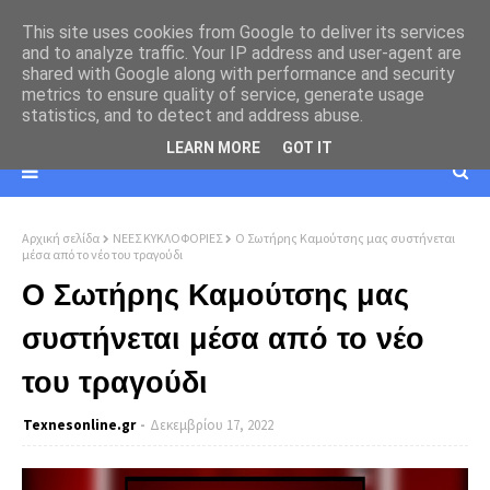
This site uses cookies from Google to deliver its services
and to analyze traffic. Your IP address and user-agent are
shared with Google along with performance and security
metrics to ensure quality of service, generate usage
statistics, and to detect and address abuse.
LEARN MORE
GOT IT
Αρχική σελίδα
ΝΕΕΣ ΚΥΚΛΟΦΟΡΙΕΣ
Ο Σωτήρης Καμούτσης μας συστήνεται
μέσα από το νέο του τραγούδι
Ο Σωτήρης Καμούτσης μας
συστήνεται μέσα από το νέο
του τραγούδι
Texnesοnline.gr
Δεκεμβρίου 17, 2022