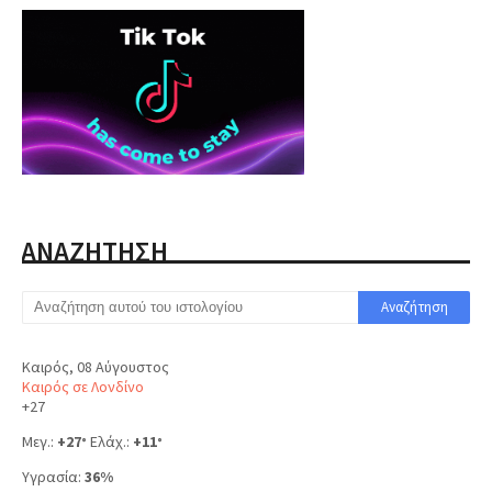
ΑΝΑΖΗΤΗΣΗ
Καιρός, 08 Αύγουστος
Καιρός σε Λονδίνο
+
27
Μεγ.:
+
27
Ελάχ.:
+
11
°
°
Υγρασία:
36%