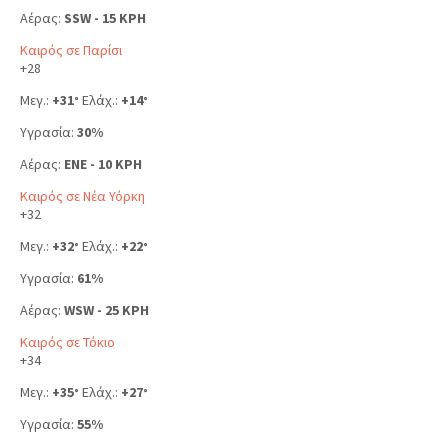
Αέρας:
SSW - 15 KPH
Καιρός σε Παρίσι
+
28
Μεγ.:
+
31
Ελάχ.:
+
14
°
°
Υγρασία:
30%
Αέρας:
ENE - 10 KPH
Καιρός σε Νέα Υόρκη
+
32
Μεγ.:
+
32
Ελάχ.:
+
22
°
°
Υγρασία:
61%
Αέρας:
WSW - 25 KPH
Καιρός σε Τόκιο
+
34
Μεγ.:
+
35
Ελάχ.:
+
27
°
°
Υγρασία:
55%