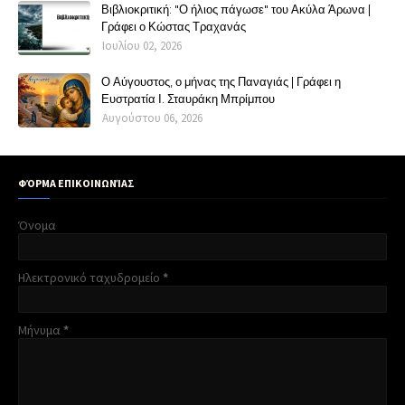
Βιβλιοκριτική: "Ο ήλιος πάγωσε" του Ακύλα Άρωνα |
Γράφει ο Κώστας Τραχανάς
Ιουλίου 02, 2026
Ο Αύγουστος, ο μήνας της Παναγιάς | Γράφει η
Ευστρατία Ι. Σταυράκη Μπρίμπου
Αυγούστου 06, 2026
ΦΌΡΜΑ ΕΠΙΚΟΙΝΩΝΊΑΣ
Όνομα
Ηλεκτρονικό ταχυδρομείο
*
Μήνυμα
*