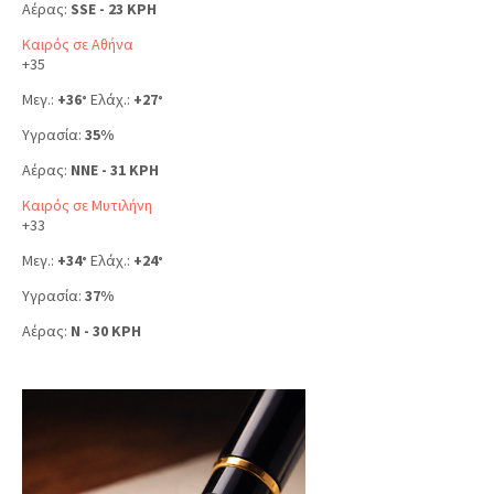
Αέρας:
SSE - 23 KPH
Καιρός σε Αθήνα
+
35
Μεγ.:
+
36
Ελάχ.:
+
27
°
°
Υγρασία:
35%
Αέρας:
NNE - 31 KPH
Καιρός σε Μυτιλήνη
+
33
Μεγ.:
+
34
Ελάχ.:
+
24
°
°
Υγρασία:
37%
Αέρας:
N - 30 KPH