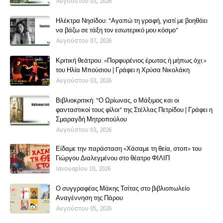
Αυγούστου 03, 2026
Ηλέκτρα Νησίδου: "Αγαπώ τη γραφή, γιατί με βοηθάει
να βάζω σε τάξη τον εσωτερικό μου κόσμο"
Αυγούστου 07, 2026
Κριτική θεάτρου: «Πορφυρένιος έρωτας ή μήπως όχι;»
του Ηλία Μπούσιου | Γράφει η Χρύσα Νικολάκη
Αυγούστου 03, 2026
Βιβλιοκριτική: "Ο Ωρίωνας, ο Μάξιμος και οι
φανταστικοί τους φίλοι" της Στέλλας Πετρίδου | Γράφει η
Σμαραγδή Μητροπούλου
Αυγούστου 03, 2026
Είδαμε την παράσταση «Χάσαμε τη θεία, στοπ» του
Γιώργου Διαλεγμένου στο θέατρο ΦΙΛΙΠ
Ιανουαρίου 10, 2026
Ο συγγραφέας Μάκης Τσίτας στο βιβλιοπωλείο
Αναγέννηση της Πάρου
Αυγούστου 05, 2026