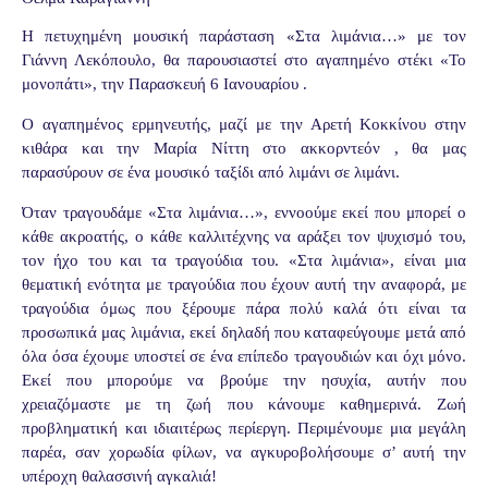
Η πετυχημένη μουσική παράσταση «Στα λιμάνια…» με τον
Γιάννη Λεκόπουλο, θα παρουσιαστεί στο αγαπημένο στέκι «Το
μονοπάτι», την Παρασκευή 6 Ιανουαρίου .
Ο αγαπημένος ερμηνευτής, μαζί με την Αρετή Κοκκίνου στην
κιθάρα και την Μαρία Νίττη στο ακκορντεόν , θα μας
παρασύρουν σε ένα μουσικό ταξίδι από λιμάνι σε λιμάνι.
Όταν τραγουδάμε «Στα λιμάνια…», εννοούμε εκεί που μπορεί ο
κάθε ακροατής, ο κάθε καλλιτέχνης να αράξει τον ψυχισμό του,
τον ήχο του και τα τραγούδια του. «Στα λιμάνια», είναι μια
θεματική ενότητα με τραγούδια που έχουν αυτή την αναφορά, με
τραγούδια όμως που ξέρουμε πάρα πολύ καλά ότι είναι τα
προσωπικά μας λιμάνια, εκεί δηλαδή που καταφεύγουμε μετά από
όλα όσα έχουμε υποστεί σε ένα επίπεδο τραγουδιών και όχι μόνο.
Εκεί που μπορούμε να βρούμε την ησυχία, αυτήν που
χρειαζόμαστε με τη ζωή που κάνουμε καθημερινά. Ζωή
προβληματική και ιδιαιτέρως περίεργη. Περιμένουμε μια μεγάλη
παρέα, σαν χορωδία φίλων, να αγκυροβολήσουμε σ’ αυτή την
υπέροχη θαλασσινή αγκαλιά!