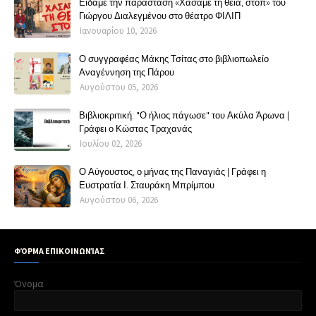
Είδαμε την παράσταση «Χάσαμε τη θεία, στοπ» του
Γιώργου Διαλεγμένου στο θέατρο ΦΙΛΙΠ
Ιανουαρίου 10, 2026
Ο συγγραφέας Μάκης Τσίτας στο βιβλιοπωλείο
Αναγέννηση της Πάρου
Αυγούστου 05, 2026
Βιβλιοκριτική: "Ο ήλιος πάγωσε" του Ακύλα Άρωνα |
Γράφει ο Κώστας Τραχανάς
Ιουλίου 02, 2026
Ο Αύγουστος, ο μήνας της Παναγιάς | Γράφει η
Ευστρατία Ι. Σταυράκη Μπρίμπου
Αυγούστου 06, 2026
ΦΌΡΜΑ ΕΠΙΚΟΙΝΩΝΊΑΣ
Όνομα