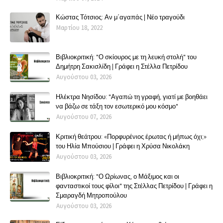
Κώστας Τότσιος: Αν μ΄αγαπάς | Νέο τραγούδι
Μαρτίου 18, 2022
Βιβλιοκριτική: "Ο σκίουρος με τη λευκή στολή" του
Δημήτρη Σακισλίδη | Γράφει η Στέλλα Πετρίδου
Αυγούστου 03, 2026
Ηλέκτρα Νησίδου: "Αγαπώ τη γραφή, γιατί με βοηθάει
να βάζω σε τάξη τον εσωτερικό μου κόσμο"
Αυγούστου 07, 2026
Κριτική θεάτρου: «Πορφυρένιος έρωτας ή μήπως όχι;»
του Ηλία Μπούσιου | Γράφει η Χρύσα Νικολάκη
Αυγούστου 03, 2026
Βιβλιοκριτική: "Ο Ωρίωνας, ο Μάξιμος και οι
φανταστικοί τους φίλοι" της Στέλλας Πετρίδου | Γράφει η
Σμαραγδή Μητροπούλου
Αυγούστου 03, 2026