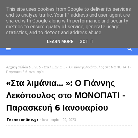
This site uses cookies from Google to deliver its services
and to analyze traffic. Your IP address and user-agent are
shared with Google along with performance and security
metrics to ensure quality of service, generate usage
statistics, and to detect and address abuse.
LEARN MORE
GOT IT
Αρχική σελίδα
LIVE
«Στα λιμάνια… »: Ο Γιάννης Λεκόπουλος στο ΜΟΝΟΠΑΤΙ -
Παρασκευή 6 Ιανουαρίου
«Στα λιμάνια… »: Ο Γιάννης
Λεκόπουλος στο ΜΟΝΟΠΑΤΙ -
Παρασκευή 6 Ιανουαρίου
Texnesοnline.gr
Ιανουαρίου 02, 2023