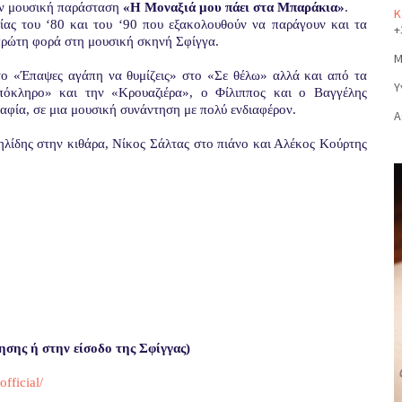
ην μουσική παράσταση
«Η Μοναξιά μου πάει στα Μπαράκια»
.
Κ
ίας του ‘80 και του ‘90 που εξακολουθούν να παράγουν και τα
+
 πρώτη φορά στη μουσική σκηνή Σφίγγα.
Μ
 «Έπαψες αγάπη να θυμίζεις» στο «Σε θέλω» αλλά και από τα
Υ
πόκληρο» και την «Κρουαζιέρα», ο Φίλιππος και ο Βαγγέλης
αφία, σε μια μουσική συνάντηση με πολύ ενδιαφέρον.
Α
αηλίδης στην κιθάρα, Νίκος Σάλτας στο πιάνο και Αλέκος Κούρτης
ησης ή στην είσοδο της Σφίγγας)
offic
ial
/