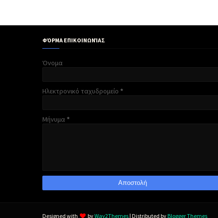
ΦΌΡΜΑ ΕΠΙΚΟΙΝΩΝΊΑΣ
Όνομα
Ηλεκτρονικό ταχυδρομείο
*
Μήνυμα
*
Designed with
by
Way2Themes
| Distributed by
Blogger Themes