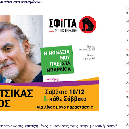
υ πάει στα Μπαράκια»
Κ
+
Μ
Υ
Α
Κ
+
Μ
Υ
Α
Κ
+
Μ
Υ
Α
ηρώνουν τις επιτυχημένες εμφανίσεις τους στην μουσική σκηνή