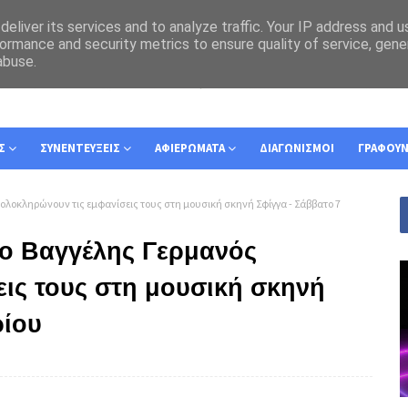
eliver its services and to analyze traffic. Your IP address and 
ormance and security metrics to ensure quality of service, gen
abuse.
Σ
ΣΥΝΕΝΤΕΥΞΕΙΣ
ΑΦΙΕΡΩΜΑΤΑ
ΔΙΑΓΩΝΙΣΜΟΙ
ΓΡΑΦΟΥ
 ολοκληρώνουν τις εμφανίσεις τους στη μουσική σκηνή Σφίγγα - Σάββατο 7
 ο Βαγγέλης Γερμανός
ις τους στη μουσική σκηνή
ρίου