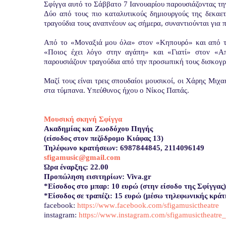
Σφίγγα αυτό το Σάββατο 7 Ιανουαρίου παρουσιάζοντας τ
Δύο από τους πιο καταλυτικούς δημιουργούς της δεκαετ
τραγούδια τους αναπνέουν ως σήμερα, συναντιούνται για
Από το «Μοναξιά μου όλα» στον «Κηπουρό» και από το
«Ποιος έχει λόγο στην αγάπη» και «Γιατί» στον «Α
παρουσιάζουν τραγούδια από την προσωπική τους δισκογρ
Μαζί τους είναι τρεις σπουδαίοι μουσικοί, οι Χάρης Μιχ
στα τύμπανα. Υπεύθυνος ήχου ο Νίκος Παπάς.
Μουσική σκηνή Σφίγγα
Ακαδημίας και Ζωοδόχου Πηγής
(είσοδος στον πεζόδρομο Κιάφας 13)
Τηλέφωνο κρατήσεων: 6987844845, 2114096149
sfigamusic@gmail.com
Ώρα έναρξης: 22.00
Προπώληση εισιτηρίων: Viva.gr
*
Είσοδος στο μπαρ: 10 ευρώ (στην είσοδο της Σφίγγας)
*
Είσοδος σε τραπέζι: 15 ευρώ (μέσω τηλεφωνικής κράτ
facebook
:
https
://
www
.
facebook
.
com
/
sfigamusictheatre
instagram
:
https
://
www
.
instagr
am
.
com
/
sfigamusictheatre
_