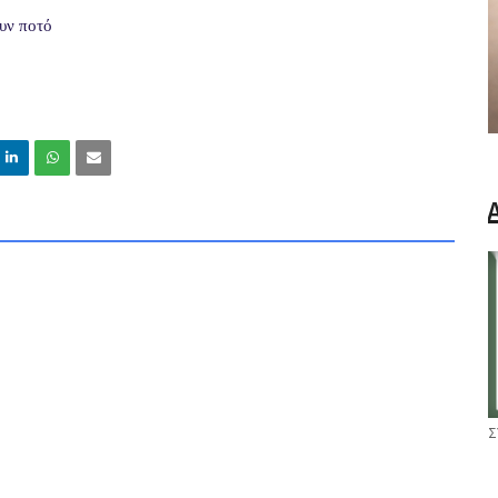
ουν ποτό
Σ