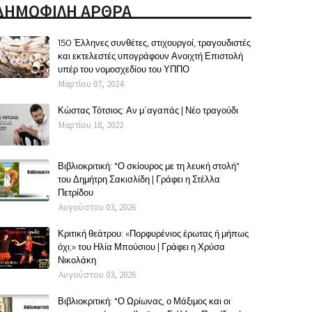
ΔΗΜΟΦΙΛΗ ΑΡΘΡΑ
150 Έλληνες συνθέτες, στιχουργοί, τραγουδιστές
και εκτελεστές υπογράφουν Ανοιχτή Επιστολή
υπέρ του νομοσχεδίου του ΥΠΠΟ
Μαρτίου 07, 2024
Κώστας Τότσιος: Αν μ΄αγαπάς | Νέο τραγούδι
Μαρτίου 18, 2022
Βιβλιοκριτική: "Ο σκίουρος με τη λευκή στολή"
του Δημήτρη Σακισλίδη | Γράφει η Στέλλα
Πετρίδου
Αυγούστου 03, 2026
Κριτική θεάτρου: «Πορφυρένιος έρωτας ή μήπως
όχι;» του Ηλία Μπούσιου | Γράφει η Χρύσα
Νικολάκη
Αυγούστου 03, 2026
Βιβλιοκριτική: "Ο Ωρίωνας, ο Μάξιμος και οι