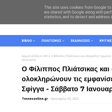
This site uses cookies from Google to d
are shared with Google along with perf
statistics, and to detect and address 
ΑΡΧΙΚΗ
ΣΧΕΤΙΚΑ
ΕΠΙΚΟΙΝΩΝΙΑ
ΒΙΒΛΙΟ
ΠΟΛΙΤΙΣΜΟΣ
ΕΚΔΗΛΩΣΕΙΣ
ΚΡΙΤΙΚΕ
Αρχική σελίδα
LIVE
Ο Φίλιππος Πλιάτσικας και ο Βαγγέλης Γερμανός
Ιανουαρίου
Ο Φίλιππος Πλιάτσικας και
ολοκληρώνουν τις εμφανίσε
Σφίγγα - Σάββατο 7 Ιανουα
Texnesοnline.gr
Ιανουαρίου 03, 2023