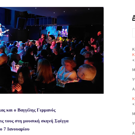
Κ
Κ
+
Μ
Υ
Α
Κ
+
ας και ο Βαγγέλης Γερμανός
Μ
ις τους στη μουσική σκηνή Σφίγγα
Υ
ο 7 Ιανουαρίου
Α