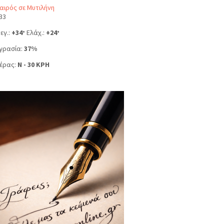
αιρός σε Μυτιλήνη
33
εγ.:
+
34
Ελάχ.:
+
24
°
°
γρασία:
37%
έρας:
N - 30 KPH