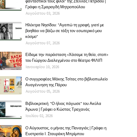
φανταστικοί τους φίλοι" της Στέλλας Πετρίδου |
Γράφει η Σμαραγδή Μητροπούλου
Αυγούστου 03, 2026
Ηλέκτρα Νησίδου: "Αγαπώ τη γραφή, γιατί με
βοηθάει να βάζω σε τάξη τον εσωτερικό μου
κόσμο"
Αυγούστου 07, 2026
Είδαμε την παράσταση «Χάσαμε τη θεία, στοπ»
του Γιώργου Διαλεγμένου στο θέατρο ΦΙΛΙΠ
Ιανουαρίου 10, 2026
Ο συγγραφέας Μάκης Τσίτας στο βιβλιοπωλείο
Αναγέννηση της Πάρου
Αυγούστου 05, 2026
Βιβλιοκριτική: "Ο ήλιος πάγωσε" του Ακύλα
Άρωνα | Γράφει ο Κώστας Τραχανάς
Ιουλίου 02, 2026
Ο Αύγουστος, ο μήνας της Παναγιάς | Γράφει η
Ευστρατία Ι. Σταυράκη Μπρίμπου