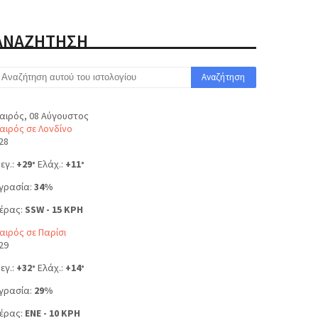
ΑΝΑΖΗΤΗΣΗ
αιρός, 08 Αύγουστος
αιρός σε Λονδίνο
28
εγ.:
+
29
Ελάχ.:
+
11
°
°
γρασία:
34%
έρας:
SSW - 15 KPH
αιρός σε Παρίσι
29
εγ.:
+
32
Ελάχ.:
+
14
°
°
γρασία:
29%
έρας:
ENE - 10 KPH