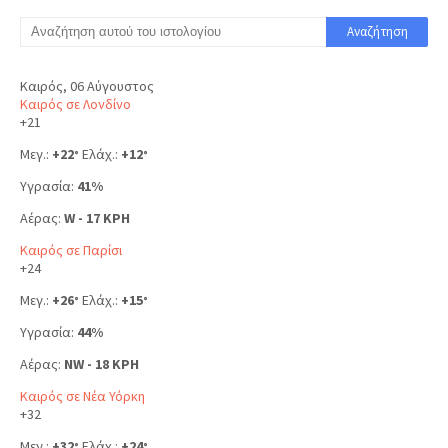
Καιρός, 06 Αύγουστος
Καιρός σε Λονδίνο
+
21
Μεγ.:
+
22
Ελάχ.:
+
12
°
°
Υγρασία:
41%
Αέρας:
W - 17 KPH
Καιρός σε Παρίσι
+
24
Μεγ.:
+
26
Ελάχ.:
+
15
°
°
Υγρασία:
44%
Αέρας:
NW - 18 KPH
Καιρός σε Νέα Υόρκη
+
32
Μεγ.:
+
32
Ελάχ.:
+
24
°
°