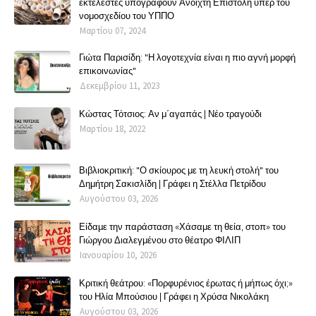
εκτελεστές υπογράφουν Ανοιχτή Επιστολή υπέρ του
νομοσχεδίου του ΥΠΠΟ
Μαρτίου 07, 2024
Γιώτα Παρισίδη: "Η λογοτεχνία είναι η πιο αγνή μορφή
επικοινωνίας"
Δεκεμβρίου 11, 2023
Κώστας Τότσιος: Αν μ΄αγαπάς | Νέο τραγούδι
Μαρτίου 18, 2022
Βιβλιοκριτική: "Ο σκίουρος με τη λευκή στολή" του
Δημήτρη Σακισλίδη | Γράφει η Στέλλα Πετρίδου
Αυγούστου 03, 2026
Είδαμε την παράσταση «Χάσαμε τη θεία, στοπ» του
Γιώργου Διαλεγμένου στο θέατρο ΦΙΛΙΠ
Ιανουαρίου 10, 2026
Κριτική θεάτρου: «Πορφυρένιος έρωτας ή μήπως όχι;»
του Ηλία Μπούσιου | Γράφει η Χρύσα Νικολάκη
Αυγούστου 03, 2026