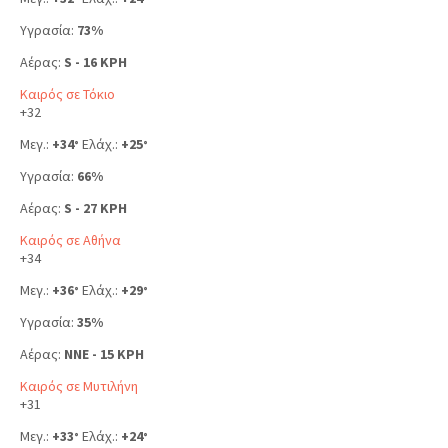
Υγρασία:
73%
Αέρας:
S - 16 KPH
Καιρός σε Τόκιο
+
32
Μεγ.:
+
34
Ελάχ.:
+
25
°
°
Υγρασία:
66%
Αέρας:
S - 27 KPH
Καιρός σε Αθήνα
+
34
Μεγ.:
+
36
Ελάχ.:
+
29
°
°
Υγρασία:
35%
Αέρας:
NNE - 15 KPH
Καιρός σε Μυτιλήνη
+
31
Μεγ.:
+
33
Ελάχ.:
+
24
°
°