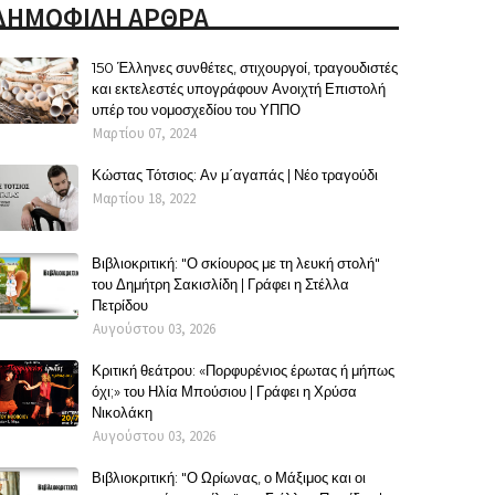
ΔΗΜΟΦΙΛΗ ΑΡΘΡΑ
150 Έλληνες συνθέτες, στιχουργοί, τραγουδιστές
και εκτελεστές υπογράφουν Ανοιχτή Επιστολή
υπέρ του νομοσχεδίου του ΥΠΠΟ
Μαρτίου 07, 2024
Κώστας Τότσιος: Αν μ΄αγαπάς | Νέο τραγούδι
Μαρτίου 18, 2022
Βιβλιοκριτική: "Ο σκίουρος με τη λευκή στολή"
του Δημήτρη Σακισλίδη | Γράφει η Στέλλα
Πετρίδου
Αυγούστου 03, 2026
Κριτική θεάτρου: «Πορφυρένιος έρωτας ή μήπως
όχι;» του Ηλία Μπούσιου | Γράφει η Χρύσα
Νικολάκη
Αυγούστου 03, 2026
Βιβλιοκριτική: "Ο Ωρίωνας, ο Μάξιμος και οι