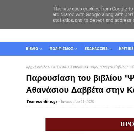
This site uses cookies from Google to d
are shared with Google along with perf
statistics, and to detect and address 
ΑΡΧΙΚΗ
ΣΧΕΤΙΚΑ
ΕΠΙΚΟΙΝΩΝΙΑ
ΒΙΒΛΙΟ
ΠΟΛΙΤΙΣΜΟΣ
ΕΚΔΗΛΩΣΕΙΣ
ΚΡΙΤΙΚΕ
Αρχική σελίδα
ΠΑΡΟΥΣΙΑΣΕΙΣ ΒΙΒΛΙΩΝ
Παρουσίαση του βιβλίου "Ψί
Παρουσίαση του βιβλίου "Ψ
Αθανάσιου Δαββέτα στην Κ
Texnesοnline.gr
Ιανουαρίου 11, 2023