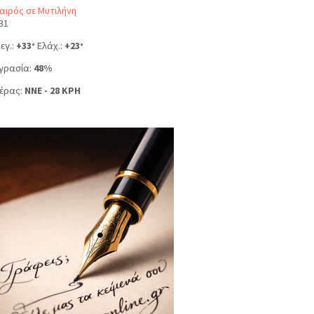
αιρός σε Μυτιλήνη
31
εγ.:
+
33
Ελάχ.:
+
23
°
°
γρασία:
48%
έρας:
NNE - 28 KPH