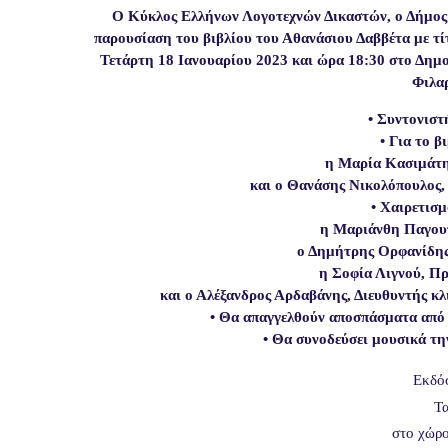
Ο Κύκλος Ελλήνων Λογοτεχνών Δικαστών, ο Δήμος 
παρουσίαση του βιβλίου του Αθανάσιου Δαββέτα με τί
Τετάρτη 18 Ιανουαρίου 2023 και ώρα 18:30 στο Δημ
Φιλαρ
• Συντονιστ
• Για το β
η Μαρία Κασιμάτη
και ο Θανάσης Νικολόπουλος
• Χαιρετισμ
η Μαριάνθη Παγουτ
ο Δημήτρης Ορφανίδης
η Σοφία Λιγνού, Π
και ο Αλέξανδρος Αρδαβάνης, Διευθυντής κλ
• Θα απαγγελθούν αποσπάσματα από 
• Θα συνοδεύσει μουσικά τ
Εκδόσ
Τα
στο χώρο