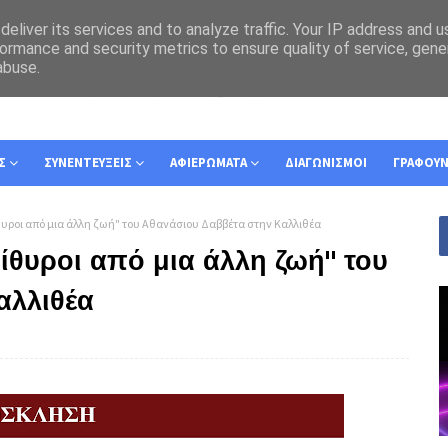
eliver its services and to analyze traffic. Your IP address and 
ormance and security metrics to ensure quality of service, gen
abuse.
Σ
ΣΥΝΕΝΤΕΥΞΕΙΣ
ΑΦΙΕΡΩΜΑΤΑ
ΔΙΑΓΩΝΙΣΜΟΙ
ΓΡΑΦΟΥ
θυροι από μια άλλη ζωή" του Αθανάσιου Δαββέτα στην Καλλιθέα
ίθυροι από μια άλλη ζωή" του
αλλιθέα