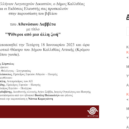
Κ
Κ
+
Μ
Υ
Α
Κ
+
Μ
Υ
Α