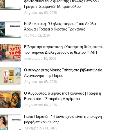
φανταστικοί τους φίλοι" της Στέλλας Πετρίδου |
Γράφει η Σμαραγδή Μητροπούλου
Αυγούστου 03, 2026
Βιβλιοκριτική: "Ο ήλιος πάγωσε" του Ακύλα
Άρωνα | Γράφει ο Κώστας Τραχανάς
Ιουλίου 02, 2026
Είδαμε την παράσταση «Χάσαμε τη θεία, στοπ»
του Γιώργου Διαλεγμένου στο θέατρο ΦΙΛΙΠ
Ιανουαρίου 10, 2026
Ο συγγραφέας Μάκης Τσίτας στο βιβλιοπωλείο
Αναγέννηση της Πάρου
Αυγούστου 05, 2026
Ο Αύγουστος, ο μήνας της Παναγιάς | Γράφει η
Ευστρατία Ι. Σταυράκη Μπρίμπου
Αυγούστου 06, 2026
Γιώτα Παρισίδη: "Η λογοτεχνία είναι η πιο αγνή
μορφή επικοινωνίας"
Δεκεμβρίου 11, 2023