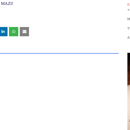
ΜΑΖΙ!
Κ
+
Μ
Υ
Α