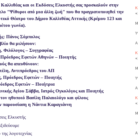
Καλλιθέας και οι Εκδόσεις Ελκυστής σας προσκαλούν στην
Κ
τλο "Ψίθυροι από μια άλλη ζωή" που θα πραγματοποιηθεί την
+
οτικό Θέατρο του Δήμου Καλλιθέας Αττικής (Κρέμου 123 και
Μ
έτου γωνία).
Υ
ής: Πάνος Σόμπολος
Α
ιβλίο θα μιλήσουν:
, Φιλόλογος – Συγγραφέας
Κ
, Πρόεδρος Εφετών Αθηνών – Ποιητής
+
ούς θα απευθύνουν:
Μ
έλη, Αντιπρόεδρος του ΑΠ
, Πρόεδρος Εφετών – Ποιητής
Υ
ρόεδρος Εφετών – Ποιήτρια
Α
ινικής Αγίου Σάββα, Ιατρός Ογκολόγος και Ποιητής
Κ
τον ηθοποιό Βασίλη Παλαιολόγο και φίλους
+
ην παρουσίαση η Νάντια Καραγιάννη
Μ
εις Ελκυστής
Υ
ξιδεύουμε
Α
 της λογοτεχνίας