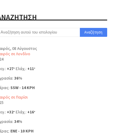
ΑΝΑΖΗΤΗΣΗ
αιρός, 08 Αύγουστος
αιρός σε Λονδίνο
24
εγ.:
+
27
Ελάχ.:
+
11
°
°
γρασία:
36%
έρας:
SSW - 14 KPH
αιρός σε Παρίσι
25
εγ.:
+
32
Ελάχ.:
+
16
°
°
γρασία:
34%
έρας:
ENE - 10 KPH